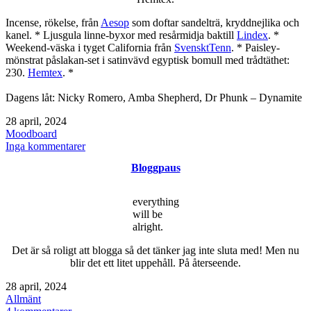
Incense, rökelse, från
Aesop
som doftar sandelträ, kryddnejlika och
kanel. * Ljusgula linne-byxor med resårmidja baktill
Lindex
. *
Weekend-väska i tyget California från
SvensktTenn
. * Paisley-
mönstrat påslakan-set i satinvävd egyptisk bomull med trådtäthet:
230.
Hemtex
. *
Dagens låt: Nicky Romero, Amba Shepherd, Dr Phunk – Dynamite
Publicerat
28 april, 2024
den
Kategoriserat
Moodboard
som
till
Inga kommentarer
Moodboard
Bloggpaus
april
2024
everything
will be
alright.
Det är så roligt att blogga så det tänker jag inte sluta med! Men nu
blir det ett litet uppehåll. På återseende.
Publicerat
28 april, 2024
den
Kategoriserat
Allmänt
som
till