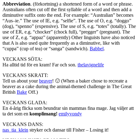
Abbreviation
. (förkortning) a shortened form of a word or phrase.
Australians often cut off the first syllable of a word and then add a
diminutive suffix onto the end. For example: “Australian” becomes
“Aus–ie.” The use of IE, e.g. “selfie”. The use of O, e.g. “doggo”
(dog), “spenno” (expensive). The use of S, e.g. “totes” (totally). The
use of ER, e.g. “chocker” (chock full), “pregger” (pregnant). The
use of Z, e.g. “appaz” (apparently) Other linguists have also noticed
that A is also used quite frequently as a diminutive, like with
“cuppa” (cup of tea) or “sanga” (sandwich).
Babbel
.
VECKANS SÖTA:
Ha alltid tid för en kram! Far och son.
thelavignelife
VECKANS SKRATT:
Tell us about your
beaver
! 🙂 (When a baker chose to recreate a
beaver as a cake during the animal-themed challenge in The Great
British
Bake
Off.)
VECKANS GLADA:
En 4-årig flicka som beundrar sin mammas fina mage. Jag väljer att
ta det som en
komplimang!
emilyvondy
VECKANS DANS:
nas_tia_klein
stryker och dansar till Fisher – Losing it!