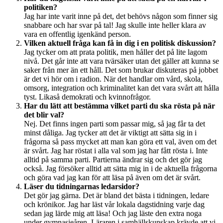
solnedgång
politiken?
Jag har inte varit inne på det, det behövs någon som finner sig
snabbare och har svar på tal! Jag skulle inte heller klara av
vara en offentlig igenkänd person.
Vilken aktuell fråga kan få in dig i en politisk diskussion?
Jag tycker om att prata politik, men håller det på lite lagom
nivå. Det går inte att vara tvärsäker utan det gäller att kunna se
saker från mer än ett håll. Det som brukar diskuteras på jobbet
är det vi hör om i radion. När det handlar om vård, skola,
omsorg, integration och kriminalitet kan det vara svårt att hålla
tyst. Likaså demokrati och kvinnofrågor.
Har du lätt att bestämma vilket parti du ska rösta på när
det blir val?
Nej. Det finns ingen parti som passar mig, så jag får ta det
minst dåliga. Jag tycker att det är viktigt att sätta sig in i
frågorna så pass mycket att man kan göra ett val, även om det
är svårt. Jag har röstat i alla val som jag har fått rösta i. Inte
alltid på samma parti. Partierna ändrar sig och det gör jag
också. Jag försöker alltid att sätta mig in i de aktuella frågorna
och göra vad jag kan för att läsa på även om det är svårt.
Läser du tidningarnas ledarsidor?
Det gör jag gärna. Det är bland det bästa i tidningen, ledare
och krönikor. Jag har läst vår lokala dagstidning varje dag
sedan jag lärde mig att läsa! Och jag läste den extra noga
under gymnasieåren. Läraren i samhällskunskap krävde att vi