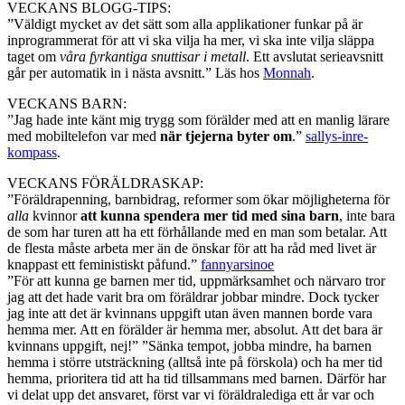
VECKANS BLOGG-TIPS:
”Väldigt mycket av det sätt som alla applikationer funkar på är
inprogrammerat för att vi ska vilja ha mer, vi ska inte vilja släppa
taget om
våra fyrkantiga snuttisar i metall
. Ett avslutat serieavsnitt
går per automatik in i nästa avsnitt.” Läs hos
Monnah
.
VECKANS BARN:
”Jag hade inte känt mig trygg som förälder med att en manlig lärare
med mobiltelefon var med
när tjejerna byter om
.”
sallys-inre-
kompass
.
VECKANS FÖRÄLDRASKAP:
”Föräldrapenning, barnbidrag, reformer som ökar möjligheterna för
alla
kvinnor
att kunna spendera mer tid med sina barn
, inte bara
de som har turen att ha ett förhållande med en man som betalar. Att
de flesta måste arbeta mer än de önskar för att ha råd med livet är
knappast ett feministiskt påfund.”
fannyarsinoe
”För att kunna ge barnen mer tid, uppmärksamhet och närvaro tror
jag att det hade varit bra om föräldrar jobbar mindre. Dock tycker
jag inte att det är kvinnans uppgift utan även mannen borde vara
hemma mer. Att en förälder är hemma mer, absolut. Att det bara är
kvinnans uppgift, nej!” ”Sänka tempot, jobba mindre, ha barnen
hemma i större utsträckning (alltså inte på förskola) och ha mer tid
hemma, prioritera tid att ha tid tillsammans med barnen. Därför har
vi delat upp det ansvaret, först var vi föräldralediga ett år var och