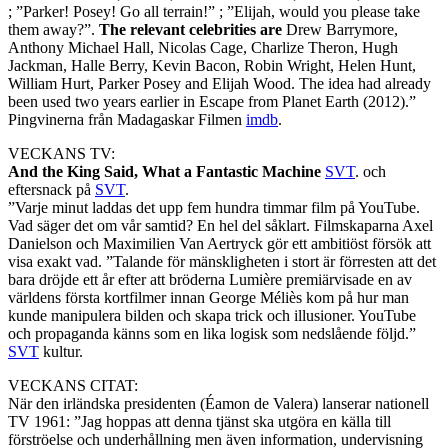
; ”Parker! Posey! Go all terrain!” ; ”Elijah, would you please take
them away?”.
The relevant celebrities are
Drew Barrymore,
Anthony Michael Hall, Nicolas Cage, Charlize Theron, Hugh
Jackman, Halle Berry, Kevin Bacon, Robin Wright, Helen Hunt,
William Hurt, Parker Posey and Elijah Wood. The idea had already
been used two years earlier in Escape from Planet Earth (2012).”
Pingvinerna från Madagaskar Filmen
imdb
.
VECKANS TV:
And the King Said, What a Fantastic Machine
SVT
. och
eftersnack på
SVT
.
”Varje minut laddas det upp fem hundra timmar film på YouTube.
Vad säger det om vår samtid? En hel del såklart. Filmskaparna Axel
Danielson och Maximilien Van Aertryck gör ett ambitiöst försök att
visa exakt vad. ”Talande för mänskligheten i stort är förresten att det
bara dröjde ett år efter att bröderna Lumière premiärvisade en av
världens första kortfilmer innan George Méliès kom på hur man
kunde manipulera bilden och skapa trick och illusioner. YouTube
och propaganda känns som en lika logisk som nedslående följd.”
SVT
kultur.
VECKANS CITAT:
När den irländska presidenten (Éamon de Valera) lanserar nationell
TV 1961: ”Jag hoppas att denna tjänst ska utgöra en källa till
förströelse och underhållning men även information, undervisning