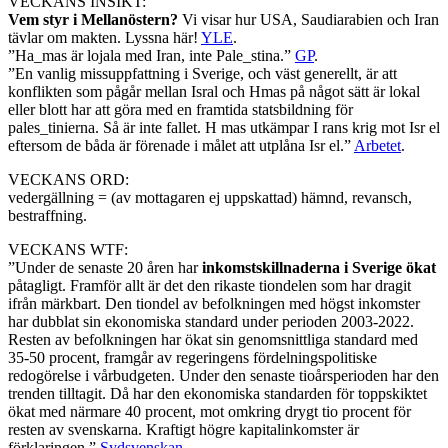
VECKANS INSIKT:
Vem styr i Mellanöstern?
Vi visar hur USA, Saudiarabien och Iran
tävlar om makten. Lyssna här!
YLE
.
”Ha_mas är lojala med Iran, inte Pale_stina.”
GP
.
”En vanlig missuppfattning i Sverige, och väst generellt, är att
konflikten som pågår mellan Isral och Hmas på något sätt är lokal
eller blott har att göra med en framtida statsbildning för
pales_tinierna. Så är inte fallet. H mas utkämpar I rans krig mot Isr el
eftersom de båda är förenade i målet att utplåna Isr el.”
Arbetet
.
VECKANS ORD:
vedergällning = (av mottagaren ej uppskattad) hämnd, revansch,
bestraffning.
VECKANS WTF:
”Under de senaste 20 åren har
inkomstskillnaderna i Sverige ökat
påtagligt. Framför allt är det den rikaste tiondelen som har dragit
ifrån märkbart. Den tiondel av befolkningen med högst inkomster
har dubblat sin ekonomiska standard under perioden 2003-2022.
Resten av befolkningen har ökat sin genomsnittliga standard med
35-50 procent, framgår av regeringens fördelningspolitiske
redogörelse i vårbudgeten. Under den senaste tioårsperioden har den
trenden tilltagit. Då har den ekonomiska standarden för toppskiktet
ökat med närmare 40 procent, mot omkring drygt tio procent för
resten av svenskarna. Kraftigt högre kapitalinkomster är
förklaringen.”
Sydsvenskan
.