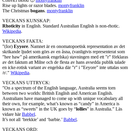
Convict blood 🙂
montyfranklin
Rise up lights or razor blades.
montyfranklin
The Christmas
bogans
.
montyfranklin
VECKANS KUNSKAP:
Rhoticity
in English. Standard Australian English is non-rhotic.
Wikipedia
.
VECKANS FAKTA:
”(Ior)
Eyyore
. Namnet är en onomatopoetisk representation av det
skrikande ljudet som görs av en åsna, (vanligtvis representerat som
”hee haw” på amerikansk engelska) stavningen med ett ”r” förklaras
av det faktum att Milne och de flesta av hans avsedda publik talade
en icke-rotisk variant av engelska där ”r” i ”Eeyore” inte uttalas som
/r/.”
Wikipedia
.
VECKANS UTTRYCK:
”On a spectrum of the English language, Australia seems torn
between two worlds: British English and American English.
Australians have managed to come up with unique vocabulary all
their own, for example, what’s known as “candy” in America is
known as “sweets” in the UK goes by “
lollies
” in Australia.” Läs
vidare här
Babbel
.
It’s not all ‘brekkie’ and ‘barbie.’
Babbel
.
VECKANS ORD: