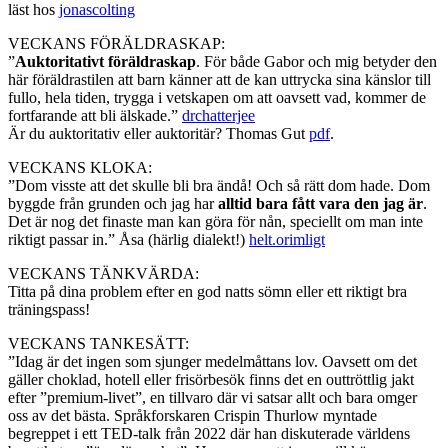
läst hos
jonascolting
VECKANS FÖRÄLDRASKAP:
”
Auktoritativt föräldraskap
. För både Gabor och mig betyder den
här föräldrastilen att barn känner att de kan uttrycka sina känslor till
fullo, hela tiden, trygga i vetskapen om att oavsett vad, kommer de
fortfarande att bli älskade.”
drchatterjee
Är du auktoritativ eller auktoritär? Thomas Gut
pdf
.
VECKANS KLOKA:
”Dom visste att det skulle bli bra ändå! Och så rätt dom hade. Dom
byggde från grunden och jag har
alltid bara fått vara den jag är
.
Det är nog det finaste man kan göra för nån, speciellt om man inte
riktigt passar in.” Åsa (härlig dialekt!)
helt.orimligt
VECKANS TÄNKVÄRDA:
Titta på dina problem efter en god natts sömn eller ett riktigt bra
träningspass!
VECKANS TANKESÄTT:
”Idag är det ingen som sjunger medelmåttans lov. Oavsett om det
gäller choklad, hotell eller frisörbesök finns det en outtröttlig jakt
efter ”premium-livet”, en tillvaro där vi satsar allt och bara omger
oss av det bästa. Språkforskaren Crispin Thurlow myntade
begreppet i ett TED-talk från 2022 där han diskuterade världens