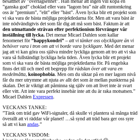
besatthet av ”överlägsenhet”. Han menar att ingen vill köpa en
”ganska god” choklad eller vara ”lagom bra” när allt runtomkring
oss är ”premium”, ”elit” eller ”bäst”. Även lycka blir ett projekt som
vi ska vara de bästa möjliga projektledarna för. Men att vara bäst är
inte nödvändigtvis det som får dig att må som bäst. Faktum är att
den utmattande strävan efter perfektionism förvränger vår
inställning till lycka.
Det menar Micael Dahlen som kallar
fenomenet för
”happykondri”
–
att vi tänker oss olyckligare än vi
behöver vara i tron om att vi borde vara lyckligare
. Med det menar
jag att vi kan göra oss själva mindre lyckliga genom att tro att vi ska
vara så fullständigt lyckliga hela tiden. Även lycka blir ett projekt
som vi ska vara de bästa möjliga projektledarna för. På engelska
finns det till och med ett begrepp för
rädslan över att vara en
medelmåtta
,
koinophobia
. Men om du siktar på en mer lagom nivå
får du mer utrymme att njuta av allt det som är mellan punkterna på
skalan. Det är viktigt att påminna sig själv om att livet inte är svart
eller vitt. Att inte vara perfekt innebär inte att du är raka motsatsen.”
Micael Dahlen
Expressen
.
VECKANS TANKE:
”Tänk om träd gav WiFi-signaler, då skulle vi plantera så många träd
överallt att vi räddar vår planet! …så synd att träd bara ger oss syre
så att vi kan
andas
.”
VECKANS VISDOM: