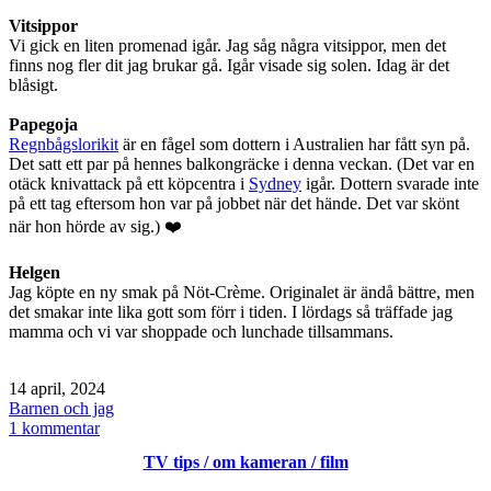
Vitsippor
Vi gick en liten promenad igår. Jag såg några vitsippor, men det
finns nog fler dit jag brukar gå. Igår visade sig solen. Idag är det
blåsigt.
Papegoja
Regnbågslorikit
är en fågel som dottern i Australien har fått syn på.
Det satt ett par på hennes balkongräcke i denna veckan. (Det var en
otäck knivattack på ett köpcentra i
Sydney
igår. Dottern svarade inte
på ett tag eftersom hon var på jobbet när det hände. Det var skönt
när hon hörde av sig.) ❤️
Helgen
Jag köpte en ny smak på Nöt-Crème. Originalet är ändå bättre, men
det smakar inte lika gott som förr i tiden. I lördags så träffade jag
mamma och vi var shoppade och lunchade tillsammans.
Publicerat
14 april, 2024
den
Kategoriserat
Barnen och jag
som
till
1 kommentar
Söndag
TV tips / om kameran / film
/
Regnbågslorikit