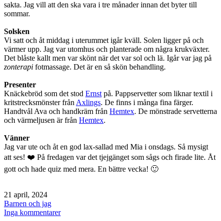
sakta. Jag vill att den ska vara i tre månader innan det byter till
sommar.
Solsken
Vi satt och åt middag i uterummet igår kväll. Solen ligger på och
värmer upp. Jag var utomhus och planterade om några krukväxter.
Det blåste kallt men var skönt när det var sol och lä. Igår var jag på
zonterapi
fotmassage. Det är en så skön behandling.
Presenter
Knäckebröd som det stod
Ernst
på. Pappservetter som liknar textil i
kritstrecksmönster från
Axlings
. De finns i många fina färger.
Handtvål Ava och handkräm från
Hemtex
. De mönstrade servetterna
och värmeljusen är från
Hemtex
.
Vänner
Jag var ute och åt en god lax-sallad med Mia i onsdags. Så mysigt
att ses! ❤️ På fredagen var det tjejgänget som sågs och firade lite. Åt
gott och hade quiz med mera. En bättre vecka! 🙂
Publicerat
21 april, 2024
den
Kategoriserat
Barnen och jag
som
till
Inga kommentarer
Söndag