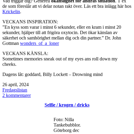
Vad triggar dig? Generell
okänslighet för andras situation
. T ex
de som föreslår att vi delar notan rakt över. Läs ett bra inlägg här hos
Krickelin
.
VECKANS INSPIRATION:
”En kyss som varar i minst 6 sekunder, eller en kram i minst 20
sekunder, hjälper till att frigöra oxytocin. Det ökar känslan av
säkerhet och samhörighet mellan dig och din partner.” Dr. John
Gottman
wonders_of_a_loner
VECKANS KÄNSLA:
Sometimes memories sneak out of my eyes ans roll down my
cheeks.
Dagens låt: goddard, Billy Lockett – Drowning mind
Publicerat
26 april, 2024
den
Kategoriserat
Fredagslistan
som
till
2 kommentarer
Trevlig
Selfie / krogen / dricks
helg
/
fredagslistan
Foto: Nilla
/
Tankebubblor.
non-
Göteborg dec
rhotic