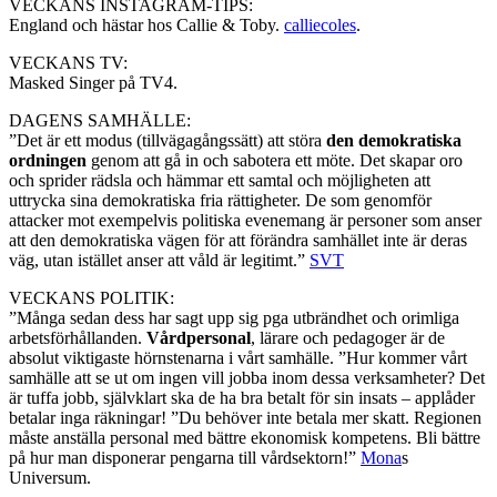
VECKANS INSTAGRAM-TIPS:
England och hästar hos Callie & Toby.
calliecoles
.
VECKANS TV:
Masked Singer på TV4.
DAGENS SAMHÄLLE:
”Det är ett modus (tillvägagångssätt) att störa
den demokratiska
ordningen
genom att gå in och sabotera ett möte. Det skapar oro
och sprider rädsla och hämmar ett samtal och möjligheten att
uttrycka sina demokratiska fria rättigheter. De som genomför
attacker mot exempelvis politiska evenemang är personer som anser
att den demokratiska vägen för att förändra samhället inte är deras
väg, utan istället anser att våld är legitimt.”
SVT
VECKANS POLITIK:
”Många sedan dess har sagt upp sig pga utbrändhet och orimliga
arbetsförhållanden.
Vårdpersonal
, lärare och pedagoger är de
absolut viktigaste hörnstenarna i vårt samhälle. ”Hur kommer vårt
samhälle att se ut om ingen vill jobba inom dessa verksamheter? Det
är tuffa jobb, självklart ska de ha bra betalt för sin insats – applåder
betalar inga räkningar! ”Du behöver inte betala mer skatt. Regionen
måste anställa personal med bättre ekonomisk kompetens. Bli bättre
på hur man disponerar pengarna till vårdsektorn!”
Mona
s
Universum.