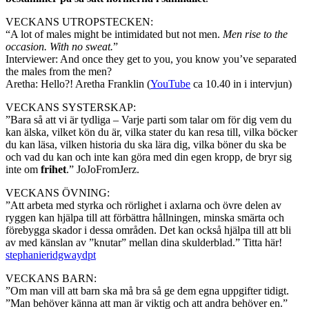
VECKANS UTROPSTECKEN:
“A lot of males might be intimidated but not men.
Men rise to the
occasion. With no sweat.
”
Interviewer: And once they get to you, you know you’ve separated
the males from the men?
Aretha: Hello?! Aretha Franklin (
YouTube
ca 10.40 in i intervjun)
VECKANS SYSTERSKAP:
”Bara så att vi är tydliga – Varje parti som talar om för dig vem du
kan älska, vilket kön du är, vilka stater du kan resa till, vilka böcker
du kan läsa, vilken historia du ska lära dig, vilka böner du ska be
och vad du kan och inte kan göra med din egen kropp, de bryr sig
inte om
frihet
.” JoJoFromJerz.
VECKANS ÖVNING:
”Att arbeta med styrka och rörlighet i axlarna och övre delen av
ryggen kan hjälpa till att förbättra hållningen, minska smärta och
förebygga skador i dessa områden. Det kan också hjälpa till att bli
av med känslan av ”knutar” mellan dina skulderblad.” Titta här!
stephanieridgwaydpt
VECKANS BARN:
”Om man vill att barn ska må bra så ge dem egna uppgifter tidigt.
”Man behöver känna att man är viktig och att andra behöver en.”