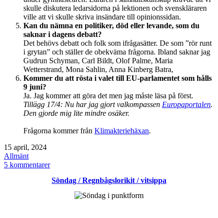
skulle diskutera ledarsidorna på lektionen och svenskläraren
ville att vi skulle skriva insändare till opinionssidan.
Kan du nämna en politiker, död eller levande, som du
saknar i dagens debatt?
Det behövs debatt och folk som ifrågasätter. De som ”rör runt
i grytan” och ställer de obekväma frågorna. Ibland saknar jag
Gudrun Schyman, Carl Bildt, Olof Palme, Maria
Wetterstrand, Mona Sahlin, Anna Kinberg Batra,
Kommer du att rösta i valet till EU-parlamentet som hålls
9 juni?
Ja. Jag kommer att göra det men jag måste läsa på först.
Tillägg 17/4: Nu har jag gjort valkompassen
Europaportalen
.
Den gjorde mig lite mindre osäker.
Frågorna kommer från
Klimakteriehäxan
.
Publicerat
15 april, 2024
den
Kategoriserat
Allmänt
som
till
5 kommentarer
Selfie
Söndag / Regnbågslorikit / vitsippa
/
politik