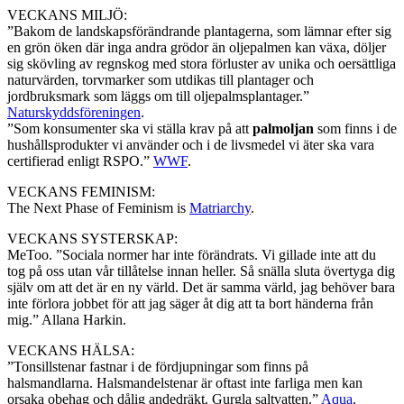
VECKANS MILJÖ:
”Bakom de landskapsförändrande plantagerna, som lämnar efter sig
en grön öken där inga andra grödor än oljepalmen kan växa, döljer
sig skövling av regnskog med stora förluster av unika och oersättliga
naturvärden, torvmarker som utdikas till plantager och
jordbruksmark som läggs om till oljepalmsplantager.”
Naturskyddsföreningen
.
”Som konsumenter ska vi ställa krav på att
palmoljan
som finns i de
hushållsprodukter vi använder och i de livsmedel vi äter ska vara
certifierad enligt RSPO.”
WWF
.
VECKANS FEMINISM:
The Next Phase of Feminism is
Matriarchy
.
VECKANS SYSTERSKAP:
MeToo. ”Sociala normer har inte förändrats. Vi gillade inte att du
tog på oss utan vår tillåtelse innan heller. Så snälla sluta övertyga dig
själv om att det är en ny värld. Det är samma värld, jag behöver bara
inte förlora jobbet för att jag säger åt dig att ta bort händerna från
mig.” Allana Harkin.
VECKANS HÄLSA:
”Tonsillstenar fastnar i de fördjupningar som finns på
halsmandlarna. Halsmandelstenar är oftast inte farliga men kan
orsaka obehag och dålig andedräkt. Gurgla saltvatten.”
Aqua
.