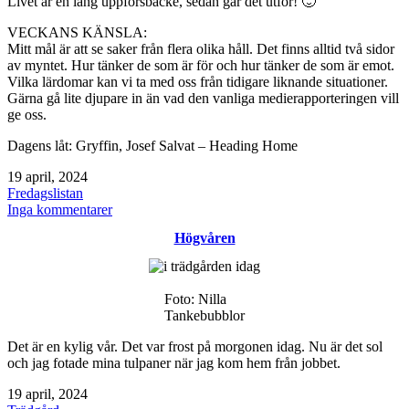
Livet är en lång uppförsbacke, sedan går det utför! 🙂
VECKANS KÄNSLA:
Mitt mål är att se saker från flera olika håll. Det finns alltid två sidor
av myntet. Hur tänker de som är för och hur tänker de som är emot.
Vilka lärdomar kan vi ta med oss från tidigare liknande situationer.
Gärna gå lite djupare in än vad den vanliga medierapporteringen vill
ge oss.
Dagens låt: Gryffin, Josef Salvat – Heading Home
Publicerat
19 april, 2024
den
Kategoriserat
Fredagslistan
som
till
Inga kommentarer
Trevlig
Högvåren
helg
/
fredagslistan
/
Foto: Nilla
happykondri
Tankebubblor
Det är en kylig vår. Det var frost på morgonen idag. Nu är det sol
och jag fotade mina tulpaner när jag kom hem från jobbet.
Publicerat
19 april, 2024