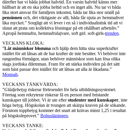
därefter har vi båda jobbat halvtid. En varsin halvtid känns mer
hållbart är att en ska jobba heltid och en inget alls. Nu tar vi båda
lika stort ansvar för familjens inkomst, båda tar lika stor smäll på
pensionen
och, det viktigaste av allt, båda får njuta av hemmalivet
lika mycket.” Sorgligt att vi lever i en så i individualistisk tid att vi
slutat att prata om kollektiva lösningar på ett ohållbart arbetsliv.”
Apropå hemmafru, hemmafrulajvare, soft girl. soft-girls-
trenden
.
VECKANS KLOKA:
”
Låt människor blomma
och hjälp dem hitta sina superkrafter
istället för att låtsas att de har krafter de inte besitter. Vi behöver inte
rangordna förmågor, utan behöver människor som kan lösa olika
slags jordiska dilemman. Fram för att stärka individen på det sätt
som bäst passar den istället för att låtsas att alla är likadana.”
Monnah
.
VECKANS TÄNKVÄRDA:
”
Glädjebetyg
riskerar förtroendet för hela utbildningssystemet.
Företag som rekryterar riskerar få en person med bristande
kunskaper till jobbet. Vi är ute efter
studenter med kunskaper
, inte
höga betyg. Högskolan är tvungen att skärpa kraven på de sökande.
Förutom toppbetyg kommer det snart att krävas minst 1,25 i resultat
på högskoleprovet.”
Bohusläningen
.
VECKANS TANKE: