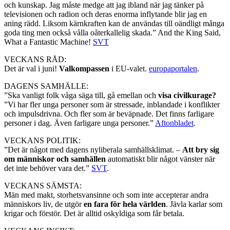
och kunskap. Jag måste medge att jag ibland när jag tänker på
televisionen och radion och deras enorma inflytande blir jag en
aning rädd. Liksom kärnkraften kan de användas till oändligt många
goda ting men också vålla oåterkallelig skada.” And the King Said,
What a Fantastic Machine!
SVT
VECKANS RÅD:
Det är val i juni!
Valkompassen
i EU-valet.
europaportalen
.
DAGENS SAMHÄLLE:
”Ska vanligt folk våga säga till, gå emellan och
visa civilkurage?
”Vi har fler unga personer som är stressade, inblandade i konflikter
och impulsdrivna. Och fler som är beväpnade. Det finns farligare
personer i dag. Även farligare unga personer.”
Aftonbladet
.
VECKANS POLITIK:
”Det är något med dagens nyliberala samhällsklimat. –
Att bry sig
om människor och samhällen
automatiskt blir något vänster när
det inte behöver vara det.”
SVT
.
VECKANS SÄMSTA:
Män med makt, storhetsvansinne och som inte accepterar andra
människors liv, de utgör
en fara för hela världen
. Jävla karlar som
krigar och förstör. Det är alltid oskyldiga som får betala.