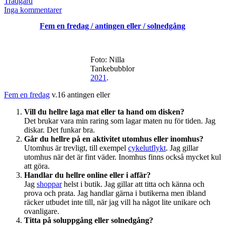
den
Kategoriserat
Trädgård
som
till
Inga kommentarer
Högvåren
Fem en fredag / antingen eller / solnedgång
Foto: Nilla
Tankebubblor
2021
.
Fem en fredag
v.16 antingen eller
Vill du hellre laga mat eller ta hand om disken?
Det brukar vara min raring som lagar maten nu för tiden. Jag
diskar. Det funkar bra.
Går du hellre på en aktivitet utomhus eller inomhus?
Utomhus är trevligt, till exempel
cykelutflykt
. Jag gillar
utomhus när det är fint väder. Inomhus finns också mycket kul
att göra.
Handlar du hellre online eller i affär?
Jag
shoppar
helst i butik. Jag gillar att titta och känna och
prova och prata. Jag handlar gärna i butikerna men ibland
räcker utbudet inte till, när jag vill ha något lite unikare och
ovanligare.
Titta på soluppgång eller solnedgång?