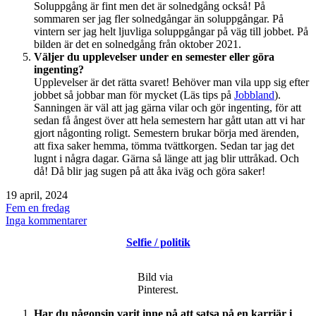
Soluppgång är fint men det är solnedgång också! På
sommaren ser jag fler solnedgångar än soluppgångar. På
vintern ser jag helt ljuvliga soluppgångar på väg till jobbet. På
bilden är det en solnedgång från oktober 2021.
Väljer du upplevelser under en semester eller göra
ingenting?
Upplevelser är det rätta svaret! Behöver man vila upp sig efter
jobbet så jobbar man för mycket (Läs tips på
Jobbland
).
Sanningen är väl att jag gärna vilar och gör ingenting, för att
sedan få ångest över att hela semestern har gått utan att vi har
gjort någonting roligt. Semestern brukar börja med ärenden,
att fixa saker hemma, tömma tvättkorgen. Sedan tar jag det
lugnt i några dagar. Gärna så länge att jag blir uttråkad. Och
då! Då blir jag sugen på att åka iväg och göra saker!
Publicerat
19 april, 2024
den
Kategoriserat
Fem en fredag
som
till
Inga kommentarer
Fem
Selfie / politik
en
fredag
/
Bild via
antingen
Pinterest.
eller
/
Har du någonsin varit inne på att satsa på en karriär i