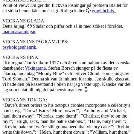
Point of view: Du ger din flickvän lösningar på problem istället för
att stötta henne känslomässigt. Roliga katter 🙂
gowithchris_
VECKANS GLADA:
Detta är jag! 🙂 Städar och piffar och så in med stöket i förrådet.
mammasanningar
VECKANS INSTAGRAM-TIPS:
psykologenhenrik
.
VECKANS FINA:
”Kramgoa låtar 5 utkom 1977 och är ett studioalbum av det svenska
dansbandet
Vikingarna
. Stefan Borsch sjunger på de flesta av
låtarna, undantag ”Moody Blue” och ”Silver Cloud” som sjungs av
Tord Sjöman.” Denna skivan är minnen för mig. Jag skulle gissa att
vi hade den på kassettband i bilen när jag växte upp. Kanske var det
jag som tjatat till mig det på bensinmacken 🙂
VECKANS TOKIGA:
”Dave’s direct orders to his octopus cronies incorporate a celebrity’s
name, e.g. ”Drew! Barry! More power!”; ”Anthony and Michael,
haul them away”, ”Nicolas, cage them!”; ”Charlize, they’re on the
ray!”; ”Hugh, Jack, man the battle stations.”; ”Halle, bury them.”;
”Kevin, bake on; we’re still gonna need that victory cake.”; ”Robin,
write this down.”; ”Helen, hunt them down!”; ”William, hurt them.”