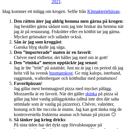
2021
.
Idag kommer ett inlägg om krogen. Selfie från
Klimakteriehäxan
.
Den rätten äter jag aldrig hemma men gärna på krogen
:
Jag beställer gärna sådant som jag inte brukar äta hemma när
jag är på restaurang. Fiskrätter eller en köttbit tar jag gärna.
Mycket grönsaker och sallader också.
Sån är jag som kroggäst
:
Ganska blyg skulle jag säga.
Den ”importerade” maten är en favorit
:
Chèvre med rödbetor, det håller jag med om är gott!
Den ”etniska” menyn upptäckte jag senast
:
Jag är lite ”trött” på asiatiskt. Just nu är jag i en period då jag
helst vill ha svensk
husmanskost
. Ge mig kalops, isterband,
raggmunk, wallenbergare och köttbullar med potatismos!
Favoritpizzan
!
Jag gillar mest hemmagjord pizza med mycket pålägg.
Mozzarella är en favorit. När det gäller
skinka
på pizza så
gillar jag bäst vanlig påläggskinka (alltså inte den där salta
strimlade som är vanlig på pizzerior). Chèvre, valnötter,
honung och lite ruccola är mums. Jag kan gott tänka mig de
kontroversiella frukterna ananas och banan på pizzan 🙂
Så tänker jag kring dricks
:
På sista tiden har det dykt upp förvalsknappar på