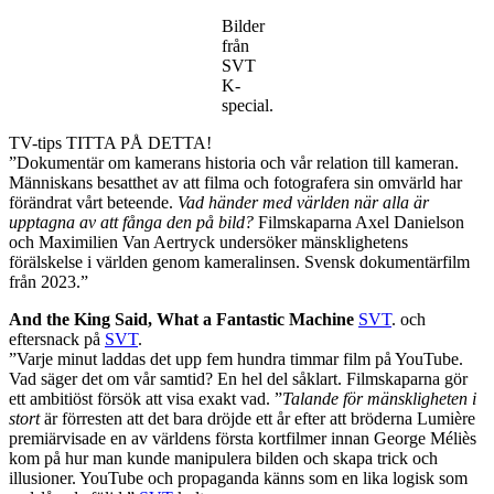
/
Bilder
vitsippa
från
SVT
K-
special.
TV-tips TITTA PÅ DETTA!
”Dokumentär om kamerans historia och vår relation till kameran.
Människans besatthet av att filma och fotografera sin omvärld har
förändrat vårt beteende.
Vad händer med världen när alla är
upptagna av att fånga den på bild?
Filmskaparna Axel Danielson
och Maximilien Van Aertryck undersöker mänsklighetens
förälskelse i världen genom kameralinsen. Svensk dokumentärfilm
från 2023.”
And the King Said, What a Fantastic Machine
SVT
. och
eftersnack på
SVT
.
”Varje minut laddas det upp fem hundra timmar film på YouTube.
Vad säger det om vår samtid? En hel del såklart. Filmskaparna gör
ett ambitiöst försök att visa exakt vad. ”
Talande för mänskligheten i
stort
är förresten att det bara dröjde ett år efter att bröderna Lumière
premiärvisade en av världens första kortfilmer innan George Méliès
kom på hur man kunde manipulera bilden och skapa trick och
illusioner. YouTube och propaganda känns som en lika logisk som