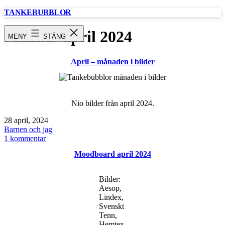
Hoppa
TANKEBUBBLOR
till
innehåll
Månad:
april 2024
MENY
STÄNG
April – månaden i bilder
Nio bilder från april 2024.
Publicerat
28 april, 2024
den
Kategoriserat
Barnen och jag
som
till
1 kommentar
April
Moodboard april 2024
–
månaden
i
Bilder:
bilder
Aesop,
Lindex,
Svenskt
Tenn,
Hemtex.