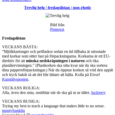
Söndag
Trevlig helg / fredagslistan / non-rhotic
/
vitsippor
/
promenad
Bild från
Pinterest
.
Fredagslistan
VECKANS BÄSTA:
”Mjölkkartonger och petflaskor sedan en tid tillbaka är utrustade
med korkar som sitter fast på förpackningarna. Korkarna är ett EU-
direktiv för att
minska nedskräpningen i naturen
och öka
plaståtervinningen.” (Plastkorken ska sitta kvar när du ska sortera
dina pappersförpackningar.) När du öppnar korken så vrid den uppåt
och tryck bakåt så att det blir lättare att hälla. Kolla på Eivor!
Kungälvsposten
.
VECKANS ROLIGA:
Alla, även den sista, snubblar när de ska gå ut ur tältet.
fuckjerry
VECKANS BUSIGA:
Trying my best to teach a language that makes little to no sense.
montyfranklin