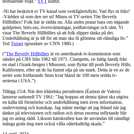
nedslående följd.”
SVT
kultur.
-Ni har beskrivit er TV-kanal som verklighetsflykt. Vad flyr ni från?
-Världen så som den ser ut! Minns ni TV-serien The Beverly
Hillbillies? Folk här är rädda nu. Alla andra pratar bara om stigande
guldpriser, börs-ras, översvämningar, jordbävningar och sånt. Vi
visar The Beverly Hillbillies så att folk slipper tänka på det.
Underhållning är ju till för att man ska få glömma sitt eländiga liv.”
Ted
Turner
(grundare av CNN 1980.)
(”
The Beverly Hillbillies
är en amerikansk tv-kommission som
sändes på CBS från 1962 till 1971. Clampetts, en fattig familj från
en stad i Ozark-bergen i Missouri, som flyttar till posh Beverly Hills,
Kalifornien, efter att de ha funnit olja på sin mark. Detta är en av de
serier som fortfarande finns kvar bland de 100 mest sedda tv-
serierna i USA.”)
Tillägg 15/4: När den irländska presidenten (Éamon de Valera)
lanserar nationell TV 1961: ”Jag hoppas att denna tjänst ska utgöra
en källa till förströelse och underhållning men även information,
undervisning och kunskap. Jag måste medge att jag ibland när jag
tänker på televisionen och radion och deras enorma inflytande blir
jag en aning rädd. Liksom kärnkraften kan de användas till oändligt
många goda ting men också vålla oåterkallelig skada.”
Publicerat
14 april, 2024