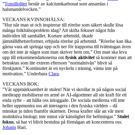
”
Tonsilloliter
består av kalciumkarbonat som ansamlas i
halsmandelvecken.”
VECKANS KVINNOHÄLSA:
”Hur når man ut och inspirerar till rörelse som säkert skulle lösa
många folkhälsoproblem idag? Att skifta fokuset något från
individen till samhället. Kortare arbetstid, ökade
jämställdhetsreformer, erbjuda rörelse på arbetstid. ”Rörelse kan lika
gärna vara att springa upp och ner för trapporna till tvättstugan även
om det inte är något som man skriver hem om.” Om man ska leva
upp till rekommendationerna om
fysisk aktivitet
så kommer man att
betraktas som lite extrem eftersom “normalnivån” blivit så
förskjuten.” Kontinuitet är en nyckeln i träning, vänta inte på
motivation.” Underbara
Clara
.
VECKANS BOK:
”Vår uppmärksamhet är stulen! När vi skrollar in på någon social
medieapp mobiliserar en armé av AI-algoritmer all sin kraft för ett
enda syfte – att hålla oss inloggade. De sociala medierna vill inte
heller uppmuntra oss att interagera i den fysiska världen – då
minskar ju tiden framför skärmen. Dessa krafter slår an vår mest
instinktiva biologi; inte minst vår känslighet för belöningar.”
Stulet
fokus
, så har vi blivit bestulna på förmågan att koncentrera oss.
Johann
Hari.