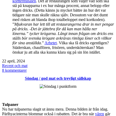
kortterminalen
. Det är restaurangen som väljer vad som ska
stå på knapparna t ex hur många procent, annat belopp eller
ingen dricks. (Detta känns ju mycket bättre än hur det var
tidigare när man skulle räkna själv. Dessutom var det dumt
med risken att blanda ihop totalbeloppet med kortkoden).
”
Mjukvaran har lett till att restaurangerna drar in mer pengar
på dricks. -Det är jättebra för då kan man hålla ner
lönerna.” tycker krögarna. Långt innan frågan om dricks ens
ställs bör svenska krögare avkrävas rimliga löner och villkor
för sina anställda.
”
Arbetet
. Vilka ska få dricks egentligen?
Städerskan, chauffören, frisören, undersköterskan? Man
önskar ju att alla ska kunna klara sig på sin lön istället.
Publicerat
22 april, 2024
den
Kategoriserat
Recept och mat
som
till
8 kommentarer
Selfie
Söndag / god mat och trevligt sällskap
/
krogen
/
dricks
Tulpaner
Nu har tulpanerna slagit ut ännu mera. Denna bilden är från idag.
Pärlhyacinterna blommar också i rabatten. Det är bra när
våren
går