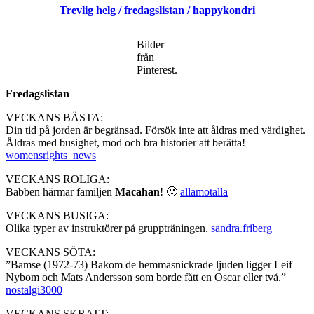
Trevlig helg / fredagslistan / happykondri
/
god
mat
Bilder
och
från
trevligt
Pinterest.
sällskap
Fredagslistan
VECKANS BÄSTA:
Din tid på jorden är begränsad. Försök inte att åldras med värdighet.
Åldras med busighet, mod och bra historier att berätta!
womensrights_news
VECKANS ROLIGA:
Babben härmar familjen
Macahan
! 🙂
allamotalla
VECKANS BUSIGA:
Olika typer av instruktörer på gruppträningen.
sandra.friberg
VECKANS SÖTA:
”Bamse (1972-73) Bakom de hemmasnickrade ljuden ligger Leif
Nybom och Mats Andersson som borde fått en Oscar eller två.”
nostalgi3000
VECKANS SKRATT: