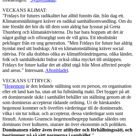
VECKANS KLIMAT:
”Fridays for futures radikalitet har alltid funnits där, från dag ett.
Klimatomställningen kräver en radikal samhällsomvandling. Om du
inte förstått det hör du till dem som aldrig har lyssnat på Greta
Thunberg och klimataktivisterna. Du har bara hoppats att det är
något gulligt och oförargligt som de vill göra. Ett idealistiskt
pekfinger från en ung generation. ”Men Fridays for future har aldrig
hymlat med sitt budskap; Att en klimatomställning kräver social
rättvisa. För alla drabbas olika av klimatförändringarna, olika länder,
folk och samhällsskikt bidrar också olika mycket till utsläppen.
Fridays for future kallar det att alltid utgå från Most affected people
and areas.” Intressant.
Aftonbladet
.
VECKANS UTTRYCK:
”
Hegemoni
är den ledande ställning som en person, en organisation
eller ett land kan ha, utan att ha fullständig makt. Det bygger på att
ett dominerande skikt i samhället behåller sin ställning genom att de
som domineras accepterar rådande ordning. Ur de härskandes
hegemoni kommer och överförs värderingar till de dominerade,
vilka i sin tur tolkar, och accepterar, dessa värderingar som sunt
förnuft. Antonio Gramscis hegemonibegrepp handlar således om
dominans över kulturen, snarare än över ekonomin och politiken.
Dominansen råder även över attityder och förhållningssätt, och
bestämmer på så sätt normerna i samhället
.”