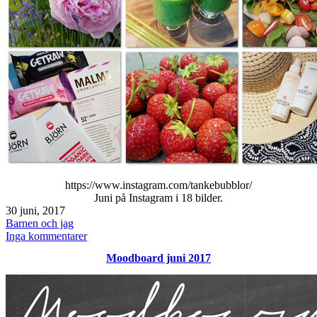
https://www.instagram.com/tankebubblor/
Juni på Instagram i 18 bilder.
Publicerat
30 juni, 2017
den
Kategoriserat
Barnen och jag
som
till
Inga kommentarer
Instagram
Moodboard juni 2017
juni
2017