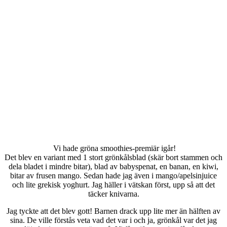
Vi hade gröna smoothies-premiär igår!
Det blev en variant med 1 stort grönkålsblad (skär bort stammen och
dela bladet i mindre bitar), blad av babyspenat, en banan, en kiwi,
bitar av frusen mango. Sedan hade jag även i mango/apelsinjuice
och lite grekisk yoghurt. Jag häller i vätskan först, upp så att det
täcker knivarna.
Jag tyckte att det blev gott! Barnen drack upp lite mer än hälften av
sina. De ville förstås veta vad det var i och ja, grönkål var det jag