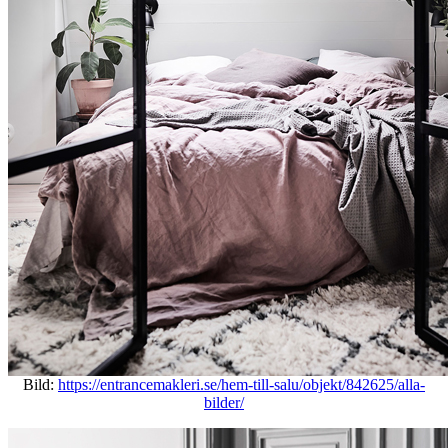
Bild:
https://entrancemakleri.se/hem-till-salu/objekt/842625/alla-
bilder/