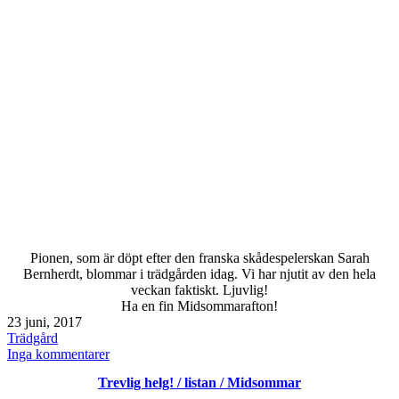
Pionen, som är döpt efter den franska skådespelerskan Sarah
Bernherdt, blommar i trädgården idag. Vi har njutit av den hela
veckan faktiskt. Ljuvlig!
Ha en fin Midsommarafton!
Publicerat
23 juni, 2017
den
Kategoriserat
Trädgård
som
till
Inga kommentarer
Pion
Trevlig helg! / listan / Midsommar
Sarah