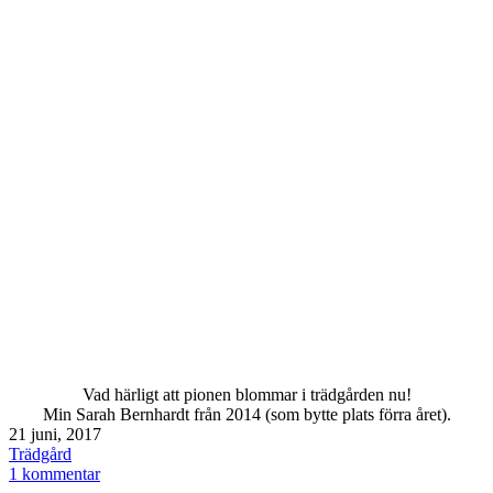
Vad härligt att pionen blommar i trädgården nu!
Min Sarah Bernhardt från 2014 (som bytte plats förra året).
Publicerat
21 juni, 2017
den
Kategoriserat
Trädgård
som
till
1 kommentar
Försommar