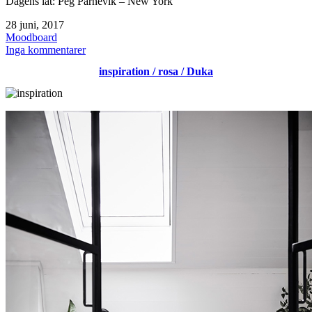
Dagens låt: Peg Parnevik – New York
Publicerat
28 juni, 2017
den
Kategoriserat
Moodboard
som
till
Inga kommentarer
Moodboard
inspiration / rosa / Duka
juni
2017