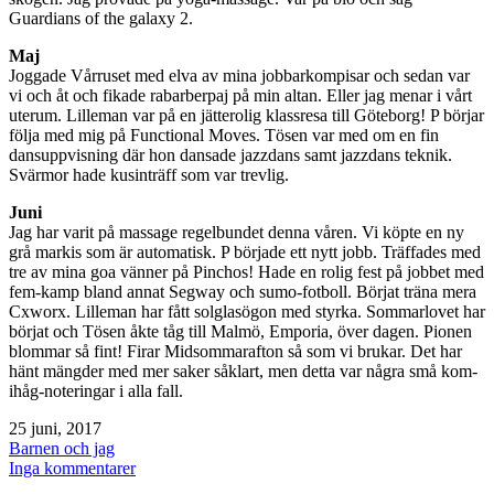
Guardians of the galaxy 2.
Maj
Joggade Vårruset med elva av mina jobbarkompisar och sedan var
vi och åt och fikade rabarberpaj på min altan. Eller jag menar i vårt
uterum. Lilleman var på en jätterolig klassresa till Göteborg! P börjar
följa med mig på Functional Moves. Tösen var med om en fin
dansuppvisning där hon dansade jazzdans samt jazzdans teknik.
Svärmor hade kusinträff som var trevlig.
Juni
Jag har varit på massage regelbundet denna våren. Vi köpte en ny
grå markis som är automatisk. P började ett nytt jobb. Träffades med
tre av mina goa vänner på Pinchos! Hade en rolig fest på jobbet med
fem-kamp bland annat Segway och sumo-fotboll. Börjat träna mera
Cxworx. Lilleman har fått solglasögon med styrka. Sommarlovet har
börjat och Tösen åkte tåg till Malmö, Emporia, över dagen. Pionen
blommar så fint! Firar Midsommarafton så som vi brukar. Det har
hänt mängder med mer saker såklart, men detta var några små kom-
ihåg-noteringar i alla fall.
Publicerat
25 juni, 2017
den
Kategoriserat
Barnen och jag
som
till
Inga kommentarer
Halvåret