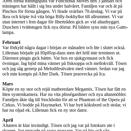
Årets första träningspass var Functional Moves den 3 januari och
träningen har hållt i sig bra under halvåret. Familjen var och åt på
Pinchos för första gången. Vi firade svärfars 70-årsdag. Vi var på
Ikea och köpte två vita höga Billy-bokhyllor till allrummet. Vi var
utan internet i fem dagar för fibertråden gick av vid altanbygget.
Duschen i tvättstugen fick nya dörrar. På bilden syns min nya Gatto-
lampa.
Februari
Var förkyld några dagar i början av månaden och lite i slutet också.
Lilleman började på HipHop-dans men det höll inte terminen ut.
Däremot pingis gick bättre. Var hos en sjukgymnast och fick
övningar. Jag bjöd mina vänner på fisksoppa och mellokväll. Tösen
och jag såg genrep på Melodifestivalen med vänner. Sedan var jag
och min kompis på After Dark. Tösen praovecka på Ica.
Mars
Köpte en ny stor och rejäl matberedare Megamix. Tösen har fått en
liten systemkamera. Har nu vita plisségardiner och nya altanmöbler.
Familjen åkte tåg till Stockholm för att se Phantom of the Opera på
Cirkus. Vi bodde på Haymarket. Vi har bytt köksbord och stolar, vi
har nu oljad ek. Lilleman fick en ny stor dator.
April
Altanen är klar invändigt. Tösen och jag var på fotokurs ute i
skogen. Jag provade på yoga-massage. Var på bio och såg