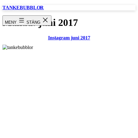
Hoppa
TANKEBUBBLOR
till
innehåll
Månad:
juni 2017
MENY
STÄNG
Instagram juni 2017