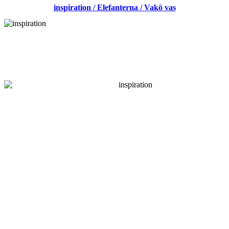
inspiration / Elefanterna / Vakö vas
/
Sommarsolståndet
/
pion