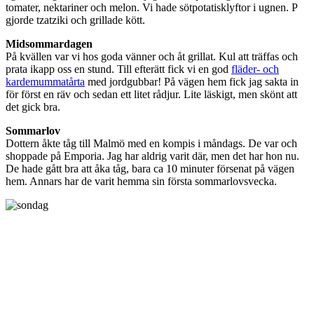
tomater, nektariner och melon. Vi hade sötpotatisklyftor i ugnen. P
gjorde tzatziki och grillade kött.
Midsommardagen
På kvällen var vi hos goda vänner och åt grillat. Kul att träffas och
prata ikapp oss en stund. Till efterätt fick vi en god
fläder- och
kardemummatårta
med jordgubbar! På vägen hem fick jag sakta in
för först en räv och sedan ett litet rådjur. Lite läskigt, men skönt att
det gick bra.
Sommarlov
Dottern åkte tåg till Malmö med en kompis i måndags. De var och
shoppade på Emporia. Jag har aldrig varit där, men det har hon nu.
De hade gått bra att åka tåg, bara ca 10 minuter försenat på vägen
hem. Annars har de varit hemma sin första sommarlovsvecka.