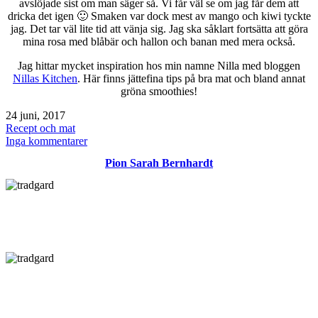
avslöjade sist om man säger så. Vi får väl se om jag får dem att
dricka det igen 🙂 Smaken var dock mest av mango och kiwi tyckte
jag. Det tar väl lite tid att vänja sig. Jag ska såklart fortsätta att göra
mina rosa med blåbär och hallon och banan med mera också.
Jag hittar mycket inspiration hos min namne Nilla med bloggen
Nillas Kitchen
. Här finns jättefina tips på bra mat och bland annat
gröna smoothies!
Publicerat
24 juni, 2017
den
Kategoriserat
Recept och mat
som
till
Inga kommentarer
Gröna
Pion Sarah Bernhardt
smoohties
/
smoothie
grönkål
spenat