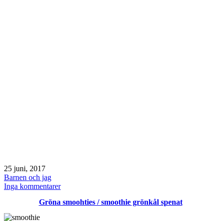
Publicerat
25 juni, 2017
den
Kategoriserat
Barnen och jag
som
till
Inga kommentarer
Söndag
Gröna smoohties / smoothie grönkål spenat
/
Midsommarafton