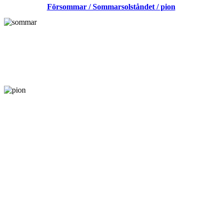
Försommar / Sommarsolståndet / pion
helg!
/
listan
/
Midsommar