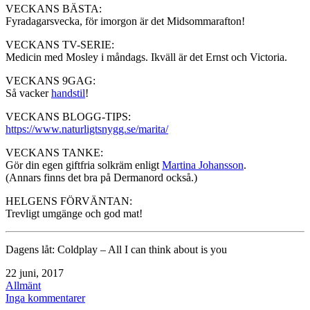
VECKANS BÄSTA:
Fyradagarsvecka, för imorgon är det Midsommarafton!
VECKANS TV-SERIE:
Medicin med Mosley i måndags. Ikväll är det Ernst och Victoria.
VECKANS 9GAG:
Så vacker
handstil
!
VECKANS BLOGG-TIPS:
https://www.naturligtsnygg.se/marita/
VECKANS TANKE:
Gör din egen giftfria solkräm enligt
Martina Johansson
.
(Annars finns det bra på Dermanord också.)
HELGENS FÖRVÄNTAN:
Trevligt umgänge och god mat!
Dagens låt: Coldplay – All I can think about is you
Publicerat
22 juni, 2017
den
Kategoriserat
Allmänt
som
till
Inga kommentarer
Trevlig