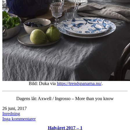
Bild: Duka via
https://trendspanarna.nu/
.
Dagens låt: Axwell / Ingrosso – More than you know
Publicerat
26 juni, 2017
den
Kategoriserat
Inredning
som
till
Inga kommentarer
inspiration
Halvåret 2017 – 1
/