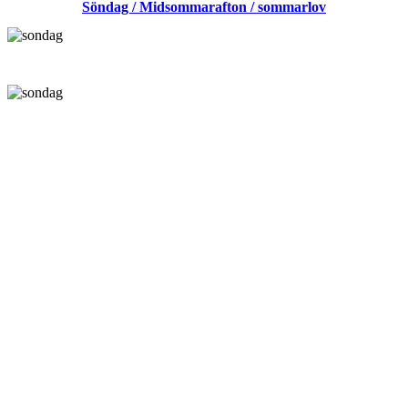
Söndag / Midsommarafton / sommarlov
2017
–
1