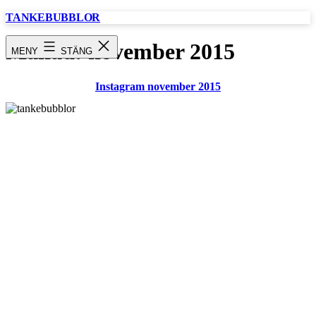
Hoppa
TANKEBUBBLOR
till
innehåll
Månad:
november 2015
MENY
STÄNG
Instagram november 2015