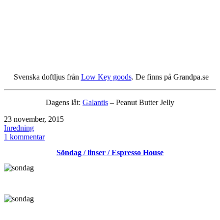
Svenska doftljus från
Low Key goods
. De finns på Grandpa.se
Dagens låt:
Galantis
– Peanut Butter Jelly
Publicerat
23 november, 2015
den
Kategoriserat
Inredning
som
till
1 kommentar
inspiration
Söndag / linser / Espresso House
/
halsband
/
Low
Key