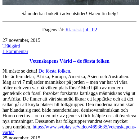
Så underbar bukett i adventstider! Ha en fin helg!
Dagens låt:
Klassisk jul i P2
Publicerat
27 november, 2015
den
Kategoriserat
Trädgård
som
till
1 kommentar
Trevlig
Vetenskapens Värld – de första folken
helg!
/
Ni måste se detta!
De första folken
.
Amaryllis
Det är fem delar; Afrika, Europa, Amerika, Asien och Australien.
Idag är vi 7 miljarder människor på jorden – men var har vi våra
rötter och vem var på vilken plats först? Med hjälp av modern
genteknik och fossil försöker forskarna kartlägga människans väg ut
ur Afrika. De finner att vårt stamträd liknar ett lapptäcke och att det
sällan går att knyta platser till folkgrupper. Den moderna människan
har blandat sig med både neandertalare, denisovamänniskan och
Homo erectus – och den mix av gener vi fick hjälpte oss att överleva
nya utmaningar. Dessutom har folkgrupper vandrat över mycket
stora områden.
https://www.svtplay.se/video/4693635/vetenskapens-
varld/
Publicerat
25 november, 2015