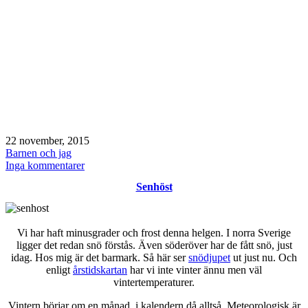
Publicerat
22 november, 2015
den
Kategoriserat
Barnen och jag
som
till
Inga kommentarer
Söndag
Senhöst
/
linser
/
Espresso
Vi har haft minusgrader och frost denna helgen. I norra Sverige
House
ligger det redan snö förstås. Även söderöver har de fått snö, just
idag. Hos mig är det barmark. Så här ser
snödjupet
ut just nu. Och
enligt
årstidskartan
har vi inte vinter ännu men väl
vintertemperaturer.
Vintern börjar om en månad, i kalendern då alltså. Meteorologisk är