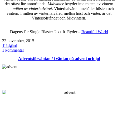
det oftast lite annorlunda.
Midvinter
betyder inte mitten av vintern
utan
mitten av vinterhalvåret
. Vinterhalvåret innehåller hösten och
vintern. I mitten av vinterhalvåret, mellan höst och vinter, är det
Vintersolståndet och Midvintern.
Dagens låt: Single Blaster Jaxx ft. Ryder –
Beautiful World
Publicerat
22 november, 2015
den
Kategoriserat
Trädgård
som
till
1 kommentar
Senhöst
Adventsförväntan / i väntan på advent och jul