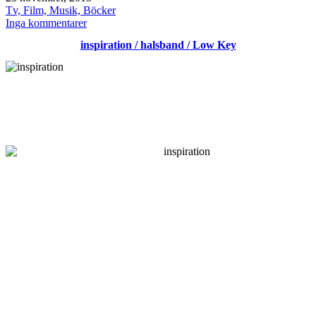
den
Kategoriserat
Tv, Film, Musik, Böcker
som
till
Inga kommentarer
Vetenskapens
inspiration / halsband / Low Key
Värld
–
de
första
folken