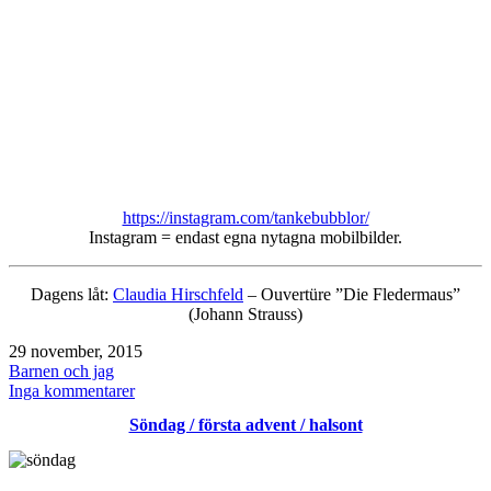
https://instagram.com/tankebubblor/
Instagram = endast egna nytagna mobilbilder.
Dagens låt:
Claudia Hirschfeld
–
Ouvertüre ”Die Fledermaus”
(Johann Strauss)
Publicerat
29 november, 2015
den
Kategoriserat
Barnen och jag
som
till
Inga kommentarer
Instagram
Söndag / första advent / halsont
november
2015