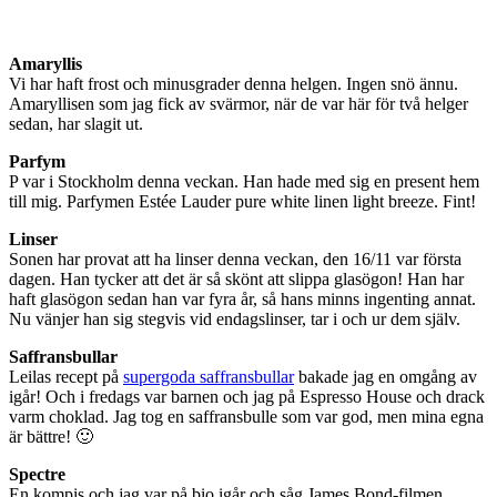
Amaryllis
Vi har haft frost och minusgrader denna helgen. Ingen snö ännu.
Amaryllisen som jag fick av svärmor, när de var här för två helger
sedan, har slagit ut.
Parfym
P var i Stockholm denna veckan. Han hade med sig en present hem
till mig. Parfymen Estée Lauder pure white linen light breeze. Fint!
Linser
Sonen har provat att ha linser denna veckan, den 16/11 var första
dagen. Han tycker att det är så skönt att slippa glasögon! Han har
haft glasögon sedan han var fyra år, så hans minns ingenting annat.
Nu vänjer han sig stegvis vid endagslinser, tar i och ur dem själv.
Saffransbullar
Leilas recept på
supergoda saffransbullar
bakade jag en omgång av
igår! Och i fredags var barnen och jag på Espresso House och drack
varm choklad. Jag tog en saffransbulle som var god, men mina egna
är bättre! 🙂
Spectre
En kompis och jag var på bio igår och såg James Bond-filmen