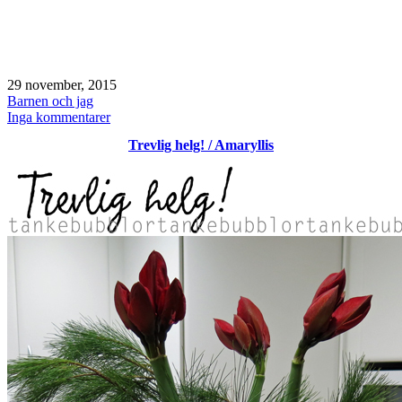
Publicerat
29 november, 2015
den
Kategoriserat
Barnen och jag
som
till
Inga kommentarer
Söndag
Trevlig helg! / Amaryllis
/
första
advent
/
halsont