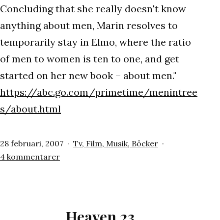
Concluding that she really doesn't know
anything about men, Marin resolves to
temporarily stay in Elmo, where the ratio
of men to women is ten to one, and get
started on her new book – about men."
https://abc.go.com/primetime/menintree
s/about.html
Publicerat
Kategoriserat
28 februari, 2007
Tv, Film, Musik, Böcker
den
till
som
4 kommentarer
Men
In
Trees
Heaven 23