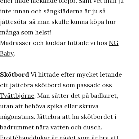
eller hade läckande blöjor. Sånt vet man ju
inte innan och sängkläderna är ju så
jättesöta, så man skulle kunna köpa hur
många som helst!
Madrasser och kuddar hittade vi hos
NG
Baby
.
Skötbord
Vi hittade efter mycket letande
ett jättebra skötbord som passade oss
Tvättbjörne
. Man sätter det på badkaret,
utan att behöva spika eller skruva
någonstans. Jättebra att ha skötbordet i
badrummet nära vatten och dusch.
Frottéhanddukar är något som är bra att