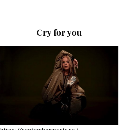
Absolutely
No
Decorum
Cry for you
https://septembermusic.se/