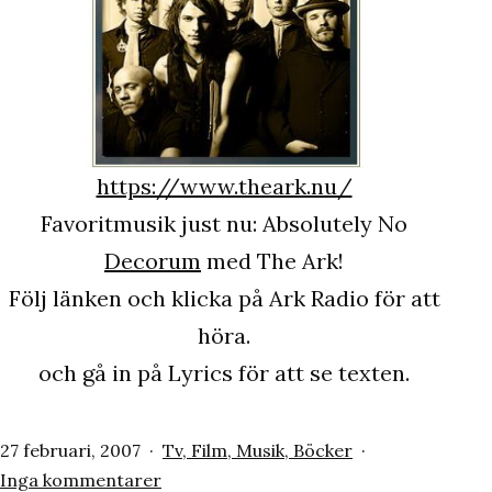
https://www.theark.nu/
Favoritmusik just nu: Absolutely No
Decorum
med The Ark!
Följ länken och klicka på Ark Radio för att
höra.
och gå in på Lyrics för att se texten.
Publicerat
Kategoriserat
27 februari, 2007
Tv, Film, Musik, Böcker
den
till
som
Inga kommentarer