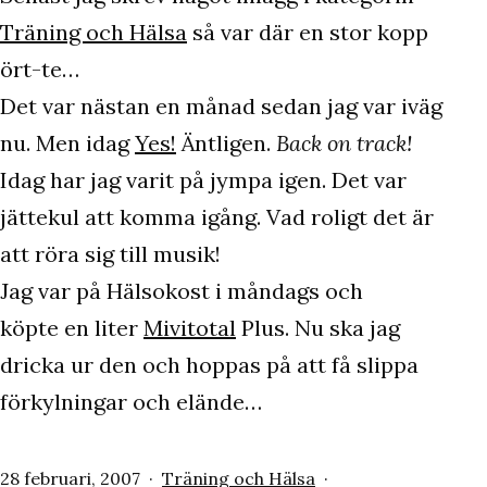
Träning och Hälsa
så var där en stor kopp
ört-te…
Det var nästan en månad sedan jag var iväg
nu. Men idag
Yes!
Äntligen.
Back on track!
Idag har jag varit på jympa igen. Det var
jättekul att komma igång. Vad roligt det är
att röra sig till musik!
Jag var på Hälsokost i måndags och
köpte en liter
Mivitotal
Plus. Nu ska jag
dricka ur den och hoppas på att få slippa
förkylningar och elände…
Publicerat
Kategoriserat
28 februari, 2007
Träning och Hälsa