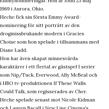
Emmynomineringar. Hon är född 25 maj
1969 i Aurora, Ohio.
Heche fick sin första Emmy Award-
nominering för sitt porträtt av den
drogmissbrukande modern i Gracies
Choise som hon spelade i tillsammans med
Diane Ladd.
Hon har även skapat minnesvärda
karaktärer i ett flertal av gästspel I serier
som Nip/Tuck, Everwood, Ally McBeal och
i HBO tv-produktionen If These Walls
Could Talk, som regisserades av Cher.
Heche spelade senast mot Nicole Kidman
och Lauren Bacall i New Line Cinema's