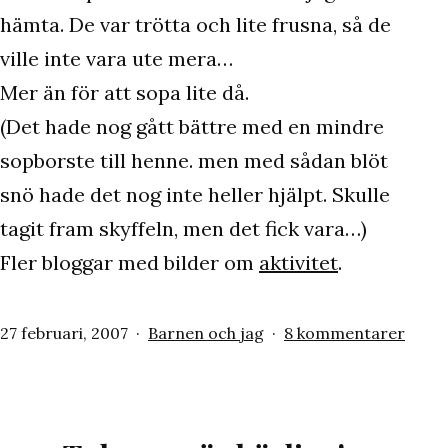
hämta. De var trötta och lite frusna, så de
ville inte vara ute mera…
Mer än för att sopa lite då.
(Det hade nog gått bättre med en mindre
sopborste till henne. men med sådan blöt
snö hade det nog inte heller hjälpt. Skulle
tagit fram skyffeln, men det fick vara…)
Fler bloggar med bilder om
aktivitet
.
Publicerat
Kategoriserat
till
27 februari, 2007
Barnen och jag
8 kommentarer
den
som
tisda
–
aktivi