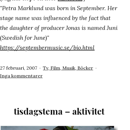
"Petra Marklund was born in September. Her
stage name was influenced by the fact that
the daughter of producer Jonas is named Juni
(Swedish for June)"
https://septembermusic.se/bio.html
Publicerat
Kategoriserat
27 februari, 2007
Tv, Film, Musik, Böcker
den
till
som
Inga kommentarer
Cry
for
you
tisdagstema – aktivitet