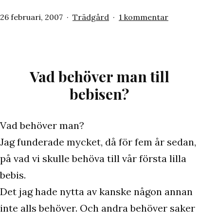
Publicerat
Kategoriserat
till
26 februari, 2007
Trädgård
1 kommentar
den
som
Tulpaner
är
härliga!
Vad behöver man till
bebisen?
Vad behöver man?
Jag funderade mycket, då för fem år sedan,
på vad vi skulle behöva till vår första lilla
bebis.
Det jag hade nytta av kanske någon annan
inte alls behöver. Och andra behöver saker