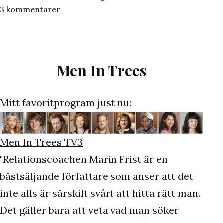
den
till
som
3 kommentarer
Tränat
idag!
Men In Trees
Mitt favoritprogram just nu:
Men In Trees TV3
"Relationscoachen Marin Frist är en
bästsäljande författare som anser att det
inte alls är särskilt svårt att hitta rätt man.
Det gäller bara att veta vad man söker