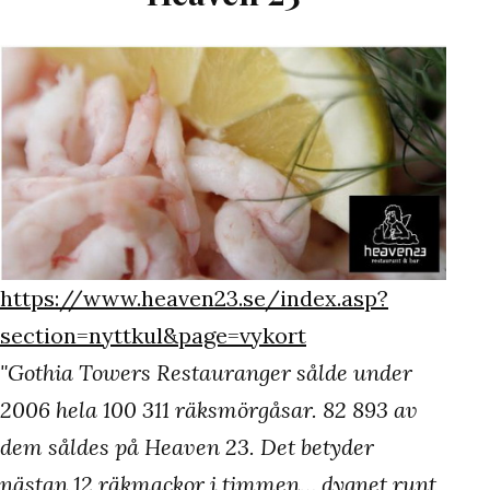
https://www.heaven23.se/index.asp?
section=nyttkul&page=vykort
"Gothia Towers Restauranger sålde under
2006 hela 100 311 räksmörgåsar. 82 893 av
dem såldes på Heaven 23. Det betyder
nästan 12 räkmackor i timmen… dygnet runt,