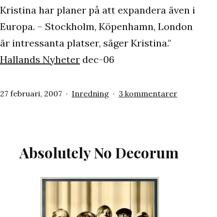
Kristina har planer på att expandera även i
Europa. – Stockholm, Köpenhamn, London
är intressanta platser, säger Kristina."
Hallands Nyheter
dec-06
Publicerat
Kategoriserat
till
27 februari, 2007
Inredning
3 kommentarer
den
som
kikki.K
Absolutely No Decorum