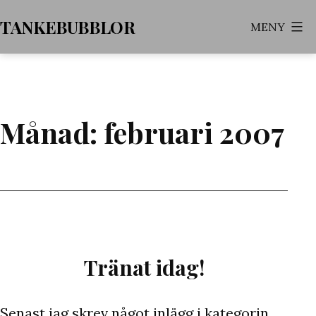
Hoppa
TANKEBUBBLOR
MENY
till
innehåll
Månad:
februari 2007
Tränat idag!
Senast jag skrev något inlägg i kategorin