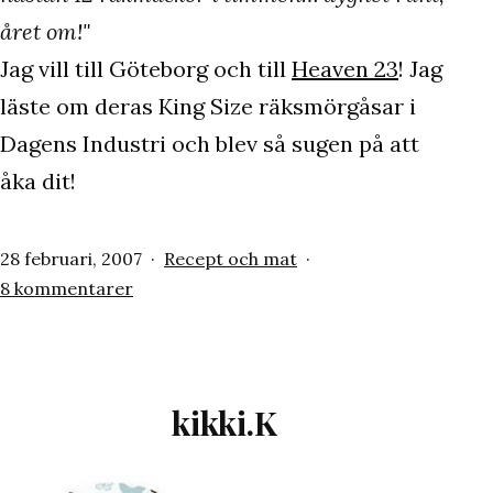
året om!"
Jag vill till Göteborg och till
Heaven 23
! Jag
läste om deras King Size räksmörgåsar i
Dagens Industri och blev så sugen på att
åka dit!
Publicerat
Kategoriserat
28 februari, 2007
Recept och mat
den
till
som
8 kommentarer
Heaven
23
kikki.K