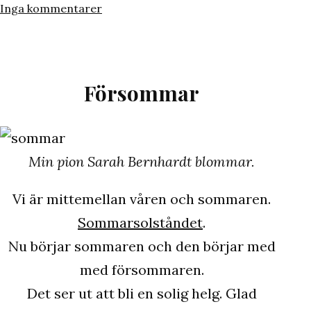
den
som
till
Inga kommentarer
ikigai
meningen
med
livet
Försommar
Min pion Sarah Bernhardt blommar.
Vi är mittemellan våren och sommaren.
Sommarsolståndet
.
Nu börjar sommaren och den börjar med
med försommaren.
Det ser ut att bli en solig helg. Glad