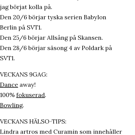
jag börjat kolla på.
Den 20/6 börjar tyska serien Babylon
Berlin på SVT1.
Den 25/6 börjar Allsång på Skansen.
Den 28/6 börjar säsong 4 av Poldark på
SVT1.
VECKANS 9GAG:
Dance
away!
100%
fokuserad
.
Bowling
.
VECKANS HÄLSO-TIPS:
Lindra artros med Curamin som innehåller