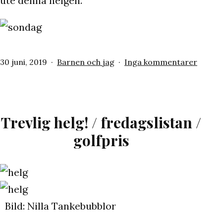
ute denna helgen.
Publicerat
Kategoriserat
till
30 juni, 2019
Barnen och jag
Inga kommentarer
den
som
Sönda
/
minigo
/
Trevlig helg! / fredagslistan /
mode
golfpris
dans
Bild: Nilla Tankebubblor