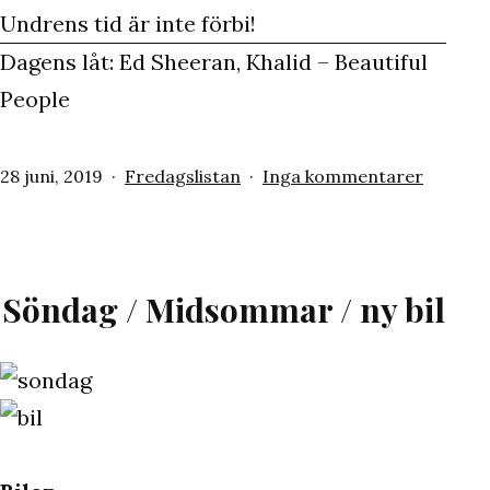
Undrens tid är inte förbi!
Dagens låt: Ed Sheeran, Khalid – Beautiful
People
Publicerat
Kategoriserat
till
28 juni, 2019
Fredagslistan
Inga kommentarer
den
som
Trevlig
helg!
/
fredags
Söndag / Midsommar / ny bil
/
golfpris