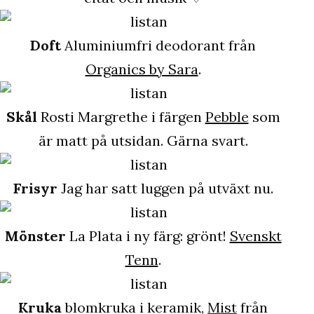
Doft
Aluminiumfri deodorant från
Organics by Sara
.
Skål
Rosti Margrethe i färgen
Pebble
som
är matt på utsidan. Gärna svart.
Frisyr
Jag har satt luggen på utväxt nu.
Mönster
La Plata i ny färg: grönt!
Svenskt
Tenn
.
Kruka
blomkruka i keramik,
Mist
från