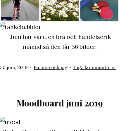
Juni har varit en bra och händelserik
månad så den får 36 bilder.
Publicerat
Kategoriserat
till
30 juni, 2019
Barnen och jag
Inga kommentarer
den
som
Juni
2019
måna
i
Moodboard juni 2019
bilder