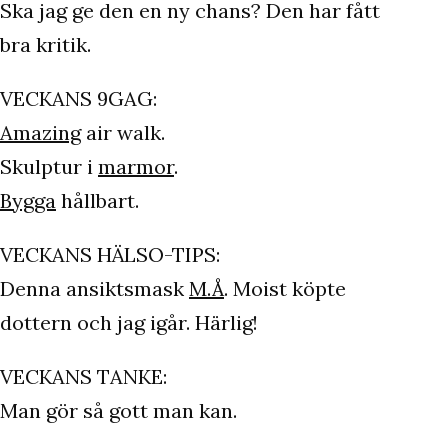
Ska jag ge den en ny chans? Den har fått
bra kritik.
VECKANS 9GAG:
Amazing
air walk.
Skulptur i
marmor
.
Bygga
hållbart.
VECKANS HÄLSO-TIPS:
Denna ansiktsmask
M.Å
. Moist köpte
dottern och jag igår. Härlig!
VECKANS TANKE:
Man gör så gott man kan.