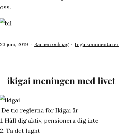
oss.
Publicerat
Kategoriserat
till
23 juni, 2019
Barnen och jag
Inga kommentarer
den
som
Sönda
/
Mids
/
ikigai meningen med livet
ny
bil
De tio reglerna för Ikigai är:
1. Håll dig aktiv, pensionera dig inte
2. Ta det lugnt