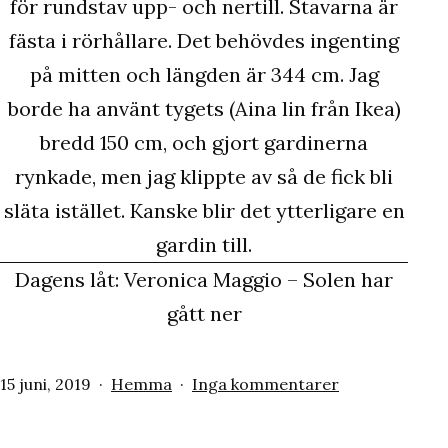
för rundstav upp- och nertill. Stavarna är
fästa i rörhållare. Det behövdes ingenting
på mitten och längden är 344 cm. Jag
borde ha använt tygets (Aina lin från Ikea)
bredd 150 cm, och gjort gardinerna
rynkade, men jag klippte av så de fick bli
släta istället. Kanske blir det ytterligare en
gardin till.
Dagens låt: Veronica Maggio – Solen har
gått ner
Publicerat
Kategoriserat
till
15 juni, 2019
Hemma
Inga kommentarer
den
som
Takgardiner
i