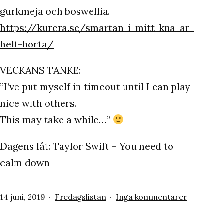
gurkmeja och boswellia.
https://kurera.se/smartan-i-mitt-kna-ar-
helt-borta/
VECKANS TANKE:
”I’ve put myself in timeout until I can play
nice with others.
This may take a while…”
Dagens låt: Taylor Swift – You need to
calm down
Publicerat
Kategoriserat
till
14 juni, 2019
Fredagslistan
Inga kommentarer
den
som
Trevlig