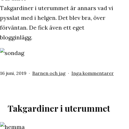
Takgardiner i uterummet är annars vad vi
pysslat med i helgen. Det blev bra, över
förväntan. De fick även ett eget
blogginlägg.
Publicerat
Kategoriserat
till
16 juni, 2019
Barnen och jag
Inga kommentarer
den
som
Sönda
/
matjess
/
Takgardiner i uterummet
takgar