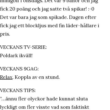
minigolf i onsdags. Det var 9 banor och jag
fick 20 poäng och jag satte två spikar! :-0
Det var bara jag som spikade. Dagen efter
fick jag ett blockljus med fin läder-hållare i
pris.
VECKANS TV-SERIE:
Poldark ikväll!
VECKANS 9GAG:
Relax
. Koppla av en stund.
VECKANS TIPS:
”…ännu fler olyckor hade kunnat sluta
lyckligt om fler visste vad som faktiskt