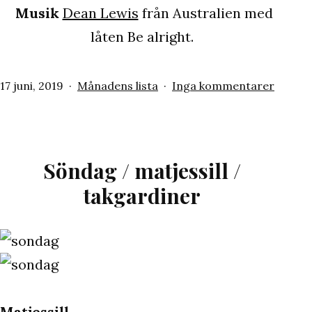
Musik
Dean Lewis
från Australien med
låten Be alright.
Publicerat
Kategoriserat
till
17 juni, 2019
Månadens lista
Inga kommentarer
den
som
Månad
lista
–
juni
Söndag / matjessill /
takgardiner
Matjessill