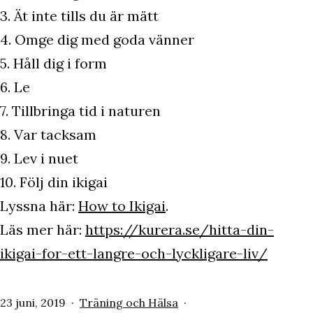
3. Ät inte tills du är mätt
4. Omge dig med goda vänner
5. Håll dig i form
6. Le
7. Tillbringa tid i naturen
8. Var tacksam
9. Lev i nuet
10. Följ din ikigai
Lyssna här:
How to Ikigai
.
Läs mer här:
https://kurera.se/hitta-din-
ikigai-for-ett-langre-och-lyckligare-liv/
Publicerat
Kategoriserat
23 juni, 2019
Träning och Hälsa