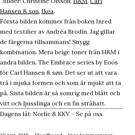
Bilder: Christine Olsson,
H&M
,
Carl
Hansen & son
,
Ikea
.
Första bilden kommer från boken Inred
med textilier av Andréa Brodin. Jag gillar
de färgerna tillsammans! Snygg
kombination. Mera beige toner från H&M i
andra bilden. The Embrace series by Eoos
för Carl Hansen & søn. Det ser ut att vara
trä i mjuka formen och som är mjukt att ta
på. Sista bilden är så somrig med blått och
vitt och ljusslinga och en fin stråhatt.
Dagens låt: Norlie & KKV – Se på oss
Publicerat
Kategoriserat
till
30 juni, 2019
Moodboard
Inga kommentarer