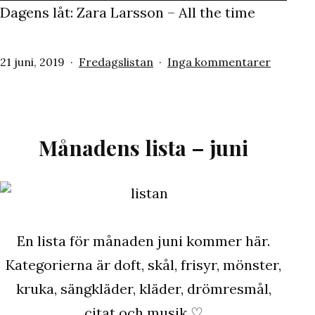
Dagens låt: Zara Larsson – All the time
Publicerat
Kategoriserat
till
21 juni, 2019
Fredagslistan
Inga kommentarer
den
som
Trevlig
helg!
/
fredagsl
Månadens lista – juni
/
Midsom
En lista för månaden juni kommer här.
Kategorierna är doft, skål, frisyr, mönster,
kruka, sängkläder, kläder, drömresmål,
citat och musik ♡