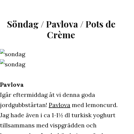
helg!
/
fredagsl
Söndag / Pavlova / Pots de
/
Crème
vila
Pavlova
Igår eftermiddag åt vi denna goda
jordgubbstårtan!
Pavlova
med lemoncurd.
Jag hade även i ca 1-1½ dl turkisk yoghurt
tillsammans med vispgrädden och