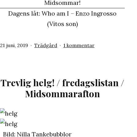
Midsommar!
Dagens låt: Who am I – Enzo Ingrosso
(Vitos son)
Publicerat
Kategoriserat
till
21 juni, 2019
Trädgård
1 kommentar
den
som
Försommar
Trevlig helg! / fredagslistan /
Midsommarafton
Bild: Nilla Tankebubblor