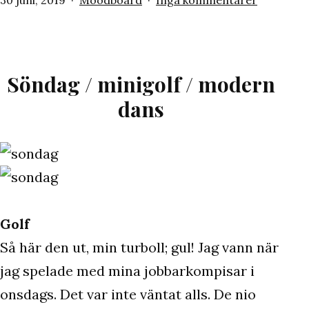
den
som
Moodboa
juni
2019
Söndag / minigolf / modern
dans
Golf
Så här den ut, min turboll; gul! Jag vann när
jag spelade med mina jobbarkompisar i
onsdags. Det var inte väntat alls. De nio