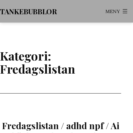
Hoppa
TANKEBUBBLOR
MENY
till
innehåll
Kategori:
Fredagslistan
Fredagslistan / adhd npf / Ai