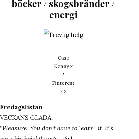
böcker / skogsbränder /
energi
Case
Kenny x
2,
Pinterest
x 2
Fredagslistan
VECKANS GLADA:
”
Pleasure. You don’t have to ”earn” it. It’s
your birthright
! yoga_girl