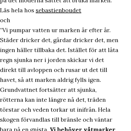
på det moderna sättet att bruka marken.”
Läs hela hos
sebastienboudet
och
”Vi pumpar vatten ur marken år efter år.
Städer dricker det, gårdar dricker det, men
ingen häller tillbaka det. Istället för att låta
regn sjunka ner i jorden skickar vi det
direkt till avloppen och rusar ut det till
havet, så att marken aldrig fylls igen.
Grundvattnet fortsätter att sjunka,
rötterna kan inte längre nå det, träden
törstar och veden torkar ut inifrån. Hela
skogen förvandlas till bränsle och väntar
bara på en gnista.
Vi behöver våtmarker