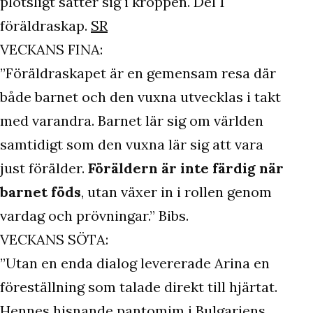
plötsligt sätter sig i kroppen. Del 1
föräldraskap.
SR
VECKANS FINA:
”Föräldraskapet är en gemensam resa där
både barnet och den vuxna utvecklas i takt
med varandra. Barnet lär sig om världen
samtidigt som den vuxna lär sig att vara
just förälder.
Föräldern är inte färdig när
barnet föds
, utan växer in i rollen genom
vardag och prövningar.” Bibs.
VECKANS SÖTA:
”Utan en enda dialog levererade Arina en
föreställning som talade direkt till hjärtat.
Hennes hisnande pantomim i Bulgariens