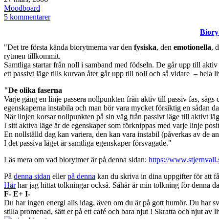
den
Kategoriserat
Moodboard
som
till
5 kommentarer
scrappar
Biory
gamla
bilder
"Det tre första kända biorytmerna var den
fysiska
, den
emotionella
, 
rytmen tillkommit.
Samtliga startar från noll i samband med födseln. De går upp till aktiv 
ett passivt läge tills kurvan åter går upp till noll och så vidare – hela li
"De olika faserna
Varje gång en linje passera nollpunkten från aktiv till passiv fas, sägs 
egenskaperna instabila och man bör vara mycket försiktig en sådan da
När linjen korsar nollpunkten på sin väg från passivt läge till aktivt l
I sitt aktiva läge är de egenskaper som förknippas med varje linje posi
En nollställd dag kan variera, den kan vara instabil (påverkas av de an
I det passiva läget är samtliga egenskaper försvagade."
Läs mera om vad biorytmer är på denna sidan:
https://www.stjernvall
På
denna sidan
eller
på denna
kan du skriva in dina uppgifter för att f
Här
har jag hittat tolkningar också. Såhär är min tolkning för denna d
F- E+ I-
Du har ingen energi alls idag, även om du är på gott humör. Du har svå
stilla promenad, sätt er på ett café och bara njut ! Skratta och njut av li