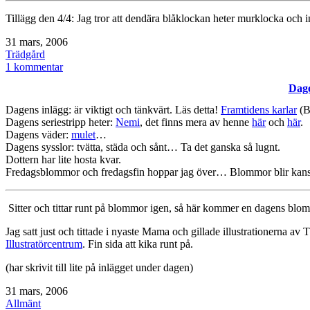
Tillägg den 4/4: Jag tror att dendära blåklockan heter murklocka och
Publicerat
31 mars, 2006
den
Kategoriserat
Trädgård
som
till
1 kommentar
ängsklocka,jordviva,viol,pensé
Dage
Dagens inlägg: är viktigt och tänkvärt. Läs detta!
Framtidens karlar
(B
Dagens seriestripp heter:
Nemi
, det finns mera av henne
här
och
här
.
Dagens väder:
mulet
…
Dagens sysslor: tvätta, städa och sånt… Ta det ganska så lugnt.
Dottern har lite hosta kvar.
Fredagsblommor och fredagsfin hoppar jag över… Blommor blir kans
Sitter och tittar runt på blommor igen, så här kommer en dagens bl
Jag satt just och tittade i nyaste Mama och gillade illustrationerna a
Illustratörcentrum
. Fin sida att kika runt på.
(har skrivit till lite på inlägget under dagen)
Publicerat
31 mars, 2006
den
Kategoriserat
Allmänt