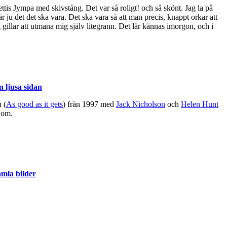
vettis Jympa med skivstång. Det var så roligt! och så skönt. Jag la på
är ju det det ska vara. Det ska vara så att man precis, knappt orkar att
 gillar att utmana mig själv litegrann. Det lär kännas imorgon, och i
n ljusa sidan
 (
As good as it gets
) från 1997 med
Jack Nicholson
och
Helen Hunt
s om.
mla bilder