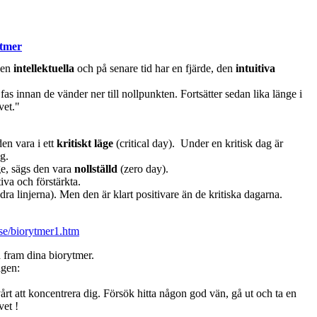
tmer
den
intellektuella
och på senare tid har en fjärde, den
intuitiva
fas innan de vänder ner till nollpunkten. Fortsätter sedan lika länge i
vet."
den vara i ett
kritiskt läge
(critical day). Under en kritisk dag är
g.
äge, sägs den vara
nollställd
(zero day).
tiva och förstärkta.
dra linjerna). Men den är klart positivare än de kritiska dagarna.
.se/biorytmer1.htm
å fram dina biorytmer.
agen:
rt att koncentrera dig. Försök hitta någon god vän, gå ut och ta en
vet !