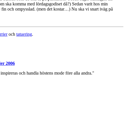
m ska komma med lördagsgodiset då?) Sedan varit hos min
lite fin och ompysslad. (men det kostar…) Nu ska vi snart iväg på
rrier
och
tatuering
.
er 2006
 inspireras och handla höstens mode före alla andra."