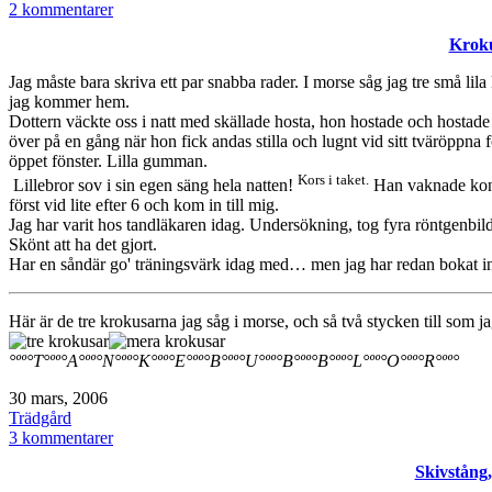
som
till
2 kommentarer
Dagens:
Kroku
Jag måste bara skriva ett par snabba rader. I morse såg jag tre små lil
jag kommer hem.
Dottern väckte oss i natt med skällade hosta, hon hostade och hostade 
över på en gång när hon fick andas stilla och lugnt vid sitt tväröppn
öppet fönster. Lilla gumman.
Kors i taket.
Lillebror sov i sin egen säng hela natten!
Han vaknade konst
först vid lite efter 6 och kom in till mig.
Jag har varit hos tandläkaren idag. Undersökning, tog fyra röntgenbilde
Skönt att ha det gjort.
Har en såndär go' träningsvärk idag med… men jag har redan bokat in 
Här är de tre krokusarna jag såg i morse, och så två stycken till som 
°ºº°T°ºº°A°ºº°N°ºº°K°ºº°E°ºº°B°ºº°U°ºº°B°ºº°B°ºº°L°ºº°O°ºº°R°ºº°
Publicerat
30 mars, 2006
den
Kategoriserat
Trädgård
som
till
3 kommentarer
Krokusar!
Skivstång,