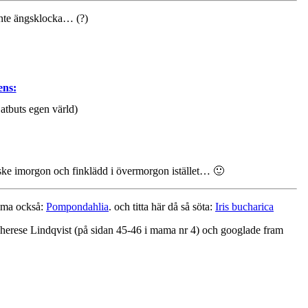
 inte ängsklocka… (?)
ns:
atbuts egen värld)
ke imorgon och finklädd i övermorgon istället… 🙂
omma också:
Pompondahlia
. och titta här då så söta:
Iris bucharica
v Therese Lindqvist (på sidan 45-46 i mama nr 4) och googlade fram