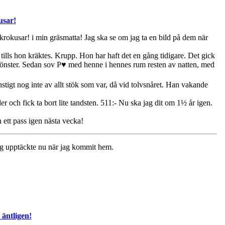
sar!
a krokusar! i min gräsmatta! Jag ska se om jag ta en bild på dem när
tills hon kräktes. Krupp. Hon har haft det en gång tidigare. Det gick
a fönster. Sedan sov P♥ med henne i hennes rum resten av natten, med
igt nog inte av allt stök som var, då vid tolvsnåret. Han vakande
r och fick ta bort lite tandsten. 511:- Nu ska jag dit om 1½ år igen.
ett pass igen nästa vecka!
jag upptäckte nu när jag kommit hem.
 äntligen!