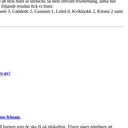
ed att hela mars är snötäckt, så med omvänt resonemang, alltså hur
 följande resultat fick vi fram:
nsele 3, Gäddede 2, Gunnarn 1, Luleå 6, Kvikkjokk 2, Kiruna 2 samt
es ny!
os frissan.
 till barnen som de ska få på påskafton. Tösen säger nämligen att