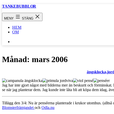
Hoppa
TANKEBUBBLOR
till
innehåll
MENY
STÄNG
HEM
OM
SÖK
…
Månad:
mars 2006
ängsklocka,jord
Jag har inte gjort något med bilderna mer än beskurit och förminskat. 
se när jag planterar dem. Jag kunde inte låta bli att köpa dem idag, även
Tillägg den 3/4: Nu är penséerna planterade i krukor utomhus. (alltså 
Blomsterfrämjandet
och
Odla.nu