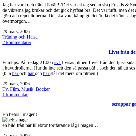
Jag har varit och tränat ikväll! (Det var ett tag sedan sist) Friskis & S
de vikterna jag brukar och det gick hyffsat bra. Det var tufft, men det 
göra alla repetitionerna. Det ska vara kämpigt, det är då det känns. Jag
övermorgon…
Publicerat
29 mars, 2006
den
Kategoriserat
Träning och Hälsa
som
till
2 kommentarer
Skivstång,
Livet från de
äntligen!
Filmtips: På fredag 21,00 i
svt
1 visas filmen Livet från den ljusa sidan
i huvudrollerna. Har du inte sett den så passa på! …och den tål att se
(bl a
här
och
här
och
här
står det mera om filmen.)
Publicerat
29 mars, 2006
den
Kategoriserat
Tv, Film, Musik, Böcker
som
till
1 kommentar
Livet
scrappar ga
från
den
En bebis i magen!
ljusa
sidan
en bild från när lillebror fortfarande låg i magen…
Publicerat
27 mars, 2006