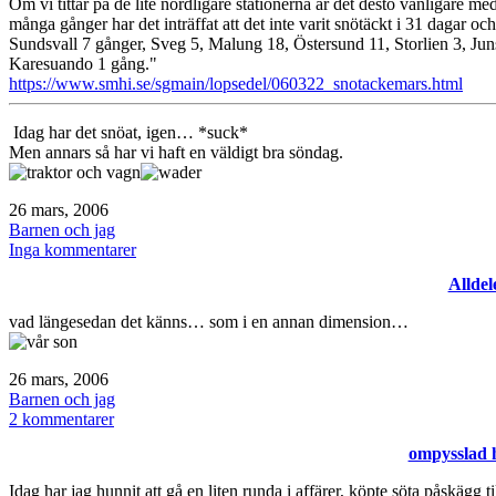
Om vi tittar på de lite nordligare stationerna är det desto vanligare m
många gånger har det inträffat att det inte varit snötäckt i 31 dagar och
Sundsvall 7 gånger, Sveg 5, Malung 18, Östersund 11, Storlien 3, Ju
Karesuando 1 gång."
https://www.smhi.se/sgmain/lopsedel/060322_snotackemars.html
Idag har det snöat, igen… *suck*
Men annars så har vi haft en väldigt bra söndag.
Publicerat
26 mars, 2006
den
Kategoriserat
Barnen och jag
som
till
Inga kommentarer
Snötäckt
Alldel
i
mars
vad längesedan det känns… som i en annan dimension…
Publicerat
26 mars, 2006
den
Kategoriserat
Barnen och jag
som
till
2 kommentarer
Alldeles
ompysslad h
ny!
Idag har jag hunnit att gå en liten runda i affärer, köpte söta påskägg