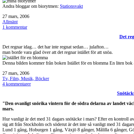
Andra bloggar om biorytmen:
Stationsvakt
Publicerat
27 mars, 2006
den
Kategoriserat
Allmänt
som
till
1 kommentar
Biorytmer
Det r
Det regnar idag… det har inte regnat sedan… julafton…
man borde vara glad över att det regnar istället för att snöa.
Denna bilden kommer från boken Istället för en blomma En liten bok 
Publicerat
27 mars, 2006
den
Kategoriserat
Tv, Film, Musik, Böcker
som
till
4 kommentarer
Det
Snötäckt
regnar…
"Den ovanligt snörika vintern för de södra delarna av landet väck
mars.
Hur vanligt är det med 31 dagars snötäcke i mars? Efter en kontroll av 
sig att från Stockholm och söderut är det inte så vanligt med 31 dagar
Lund 1 gång, Hoburgen 1 gång, Växjö 8 gånger, Målilla 6 gånger, Gö