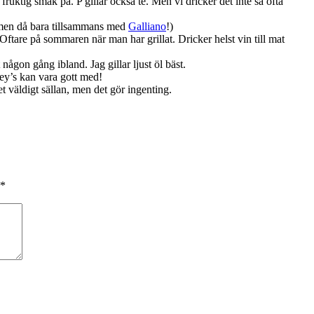
n fruktig smak på. P gillar också te. Men vi dricker det inte så ofta
, men då bara tillsammans med
Galliano
!)
n. Oftare på sommaren när man har grillat. Dricker helst vin till mat
någon gång ibland. Jag gillar ljust öl bäst.
iley’s kan vara gott med!
et väldigt sällan, men det gör ingenting.
*