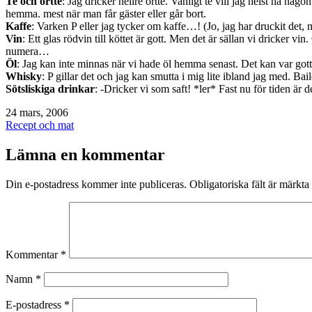
Te och örtte
: Jag dricker hellre örtte. Vanligt te vill jag helst ha någo
hemma. mest när man får gäster eller går bort.
Kaffe
: Varken P eller jag tycker om kaffe…! (Jo, jag har druckit det
Vin
: Ett glas rödvin till köttet är gott. Men det är sällan vi dricker vi
numera…
Öl
: Jag kan inte minnas när vi hade öl hemma senast. Det kan var gott 
Whisky
: P gillar det och jag kan smutta i mig lite ibland jag med. Ba
Sötsliskiga drinkar
: -Dricker vi som saft! *ler* Fast nu för tiden är d
Publicerat
24 mars, 2006
den
Kategoriserat
Recept och mat
som
Lämna en kommentar
Din e-postadress kommer inte publiceras.
Obligatoriska fält är märkta
Kommentar
*
Namn
*
E-postadress
*