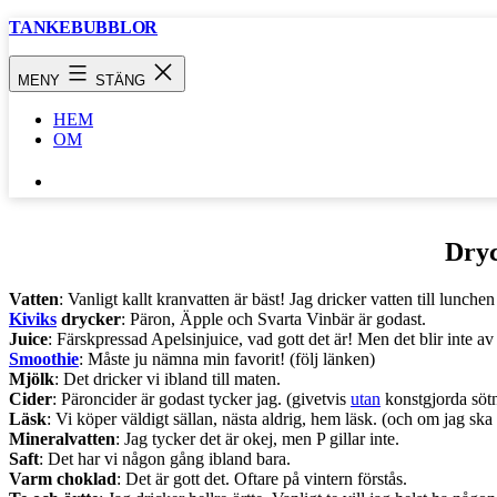
Hoppa
TANKEBUBBLOR
till
innehåll
MENY
STÄNG
HEM
OM
SÖK
…
Dry
Vatten
: Vanligt kallt kranvatten är bäst! Jag dricker vatten till lunche
Kiviks
drycker
: Päron, Äpple och Svarta Vinbär är godast.
Juice
: Färskpressad Apelsinjuice, vad gott det är! Men det blir inte 
Smoothie
: Måste ju nämna min favorit! (följ länken)
Mjölk
: Det dricker vi ibland till maten.
Cider
: Päroncider är godast tycker jag. (givetvis
utan
konstgjorda sötn
Läsk
: Vi köper väldigt sällan, nästa aldrig, hem läsk. (och om jag ska v
Mineralvatten
: Jag tycker det är okej, men P gillar inte.
Saft
: Det har vi någon gång ibland bara.
Varm choklad
: Det är gott det. Oftare på vintern förstås.