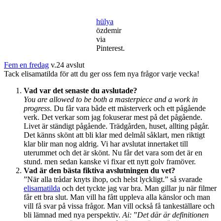
/
Semesterläge
hülya
och
özdemir
minuter
via
Pinterest.
Fem en fredag
v.24 avslut
Tack elisamatilda för att du ger oss fem nya frågor varje vecka!
Vad var det senaste du avslutade?
You are allowed to be both a masterpiece and a work in
progress
. Du får vara både ett mästerverk och ett pågående
verk. Det verkar som jag fokuserar mest på det pågående.
Livet är ständigt pågående. Trädgården, huset, allting pågår.
Det känns skönt att bli klar med delmål såklart, men riktigt
klar blir man nog aldrig. Vi har avslutat innertaket till
uterummet och det är skönt. Nu får det vara som det är en
stund. men sedan kanske vi fixar ett nytt golv framöver.
Vad är den bästa fiktiva avslutningen du vet?
”När alla trådar knyts ihop, och helst lyckligt.” så svarade
elisamatilda
och det tyckte jag var bra. Man gillar ju när filmer
får ett bra slut. Man vill ha fått uppleva alla känslor och man
vill få svar på vissa frågor. Man vill också få tankeställare och
bli lämnad med nya perspektiv.
Ai:
”
Det där är definitionen