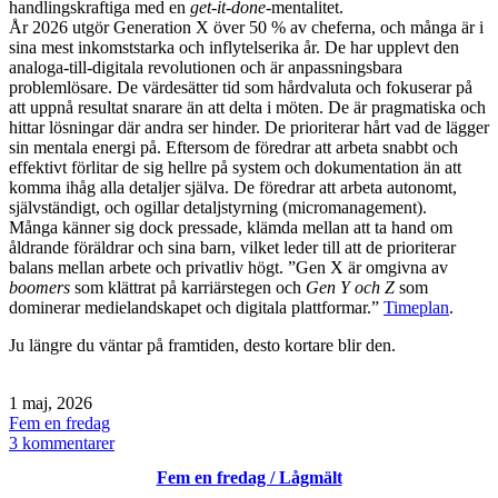
handlingskraftiga med en
get-it-done
-mentalitet.
År 2026 utgör Generation X över 50 % av cheferna, och många är i
sina mest inkomststarka och inflytelserika år. De har upplevt den
analoga-till-digitala revolutionen och är anpassningsbara
problemlösare. De värdesätter tid som hårdvaluta och fokuserar på
att uppnå resultat snarare än att delta i möten. De är pragmatiska och
hittar lösningar där andra ser hinder. De prioriterar hårt vad de lägger
sin mentala energi på. Eftersom de föredrar att arbeta snabbt och
effektivt förlitar de sig hellre på system och dokumentation än att
komma ihåg alla detaljer själva. De föredrar att arbeta autonomt,
självständigt, och ogillar detaljstyrning (micromanagement).
Många känner sig dock pressade, klämda mellan att ta hand om
åldrande föräldrar och sina barn, vilket leder till att de prioriterar
balans mellan arbete och privatliv högt. ”Gen X är omgivna av
boomers
som klättrat på karriärstegen och
Gen Y och Z
som
dominerar medielandskapet och digitala plattformar.”
Timeplan
.
Ju längre du väntar på framtiden, desto kortare blir den.
Publicerat
1 maj, 2026
den
Kategoriserat
Fem en fredag
som
till
3 kommentarer
Fem
Fem en fredag / Lågmält
en