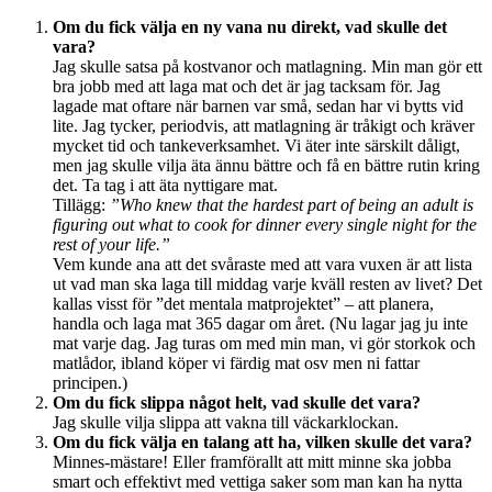
Om du fick välja en ny vana nu direkt, vad skulle det
vara?
Jag skulle satsa på kostvanor och matlagning. Min man gör ett
bra jobb med att laga mat och det är jag tacksam för. Jag
lagade mat oftare när barnen var små, sedan har vi bytts vid
lite. Jag tycker, periodvis, att matlagning är tråkigt och kräver
mycket tid och tankeverksamhet. Vi äter inte särskilt dåligt,
men jag skulle vilja äta ännu bättre och få en bättre rutin kring
det. Ta tag i att äta nyttigare mat.
Tillägg:
”Who knew that the hardest part of being an adult is
figuring out what to cook for dinner every single night for the
rest of your life.”
Vem kunde ana att det svåraste med att vara vuxen är att lista
ut vad man ska laga till middag varje kväll resten av livet? Det
kallas visst för ”det mentala matprojektet” – att planera,
handla och laga mat 365 dagar om året. (Nu lagar jag ju inte
mat varje dag. Jag turas om med min man, vi gör storkok och
matlådor, ibland köper vi färdig mat osv men ni fattar
principen.)
Om du fick slippa något helt, vad skulle det vara?
Jag skulle vilja slippa att vakna till väckarklockan.
Om du fick välja en talang att ha, vilken skulle det vara?
Minnes-mästare! Eller framförallt att mitt minne ska jobba
smart och effektivt med vettiga saker som man kan ha nytta