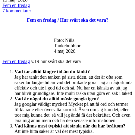
den
Kategoriserat
Fem en fredag
som
till
7 kommentarer
Fem
Fem en fredag / Hur svårt ska det vara?
en
fredag
/
senast
Foto: Nilla
du
Tankebubblor.
4 maj 2026.
Fem en fredag
v.19 hur svårt ska det vara
Vad tar alltid längre tid än du tänkt?
Jag har tänkt den tanken på sista tiden, att det är ofta som
saker tar längre tid än vad det brukade göra. Jag är någorlunda
effektiv och ute i god tid och så. Nu har en känsla av att jag
har blivit grundligare. Inte multi-taska utan göra en sak i taket!
Vad är något du alltid måste googla igen?
Jag googlar väldigt mycket! Mycket på att få ord och termer
förklarade eller översatta korrekt. Även om jag kan det, eller
tror mig kunna det, så vill jag ändå få det bekräftat. Och även
lära mig ännu mera och ha den senaste informationen.
Vad känns mest typiskt att strula när du har bråttom?
Att inte hitta saker är väl det mest typiska.