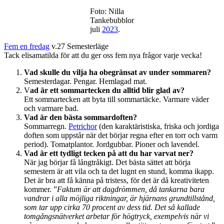
Sommarstunder
Foto: Nilla
Tankebubblor
juli
2023
.
Fem en fredag
v.27 Semesterläge
Tack elisamatilda för att du ger oss fem nya frågor varje vecka!
Vad skulle du vilja ha obegränsat av under sommaren?
Semesterdagar. Pengar. Hemlagad mat.
V
ad är ett sommartecken du alltid blir glad av?
Ett sommartecken att byta till sommartäcke. Varmare väder
och varmare bad.
Vad är den bästa sommardoften?
Sommarregn.
Petrichor
(den karaktäristiska, friska och jordiga
doften som uppstår när det börjar regna efter en torr och varm
period). Tomatplantor. Jordgubbar. Pioner och lavendel.
Vad är ett tydligt tecken på att du har varvat ner?
När jag börjar få långtråkigt. Det bästa sättet att börja
semestern är att vila och ta det lugnt en stund, komma ikapp.
Det är bra att få känna på tristess, för det är då kreativiteten
kommer. ”
Faktum är att dagdrömmen, då tankarna bara
vandrar i alla möjliga riktningar, är hjärnans grundtillstånd,
som tar upp cirka 70 procent av dess tid. Det så kallade
tomgångsnätverket arbetar för högtryck, exempelvis när vi