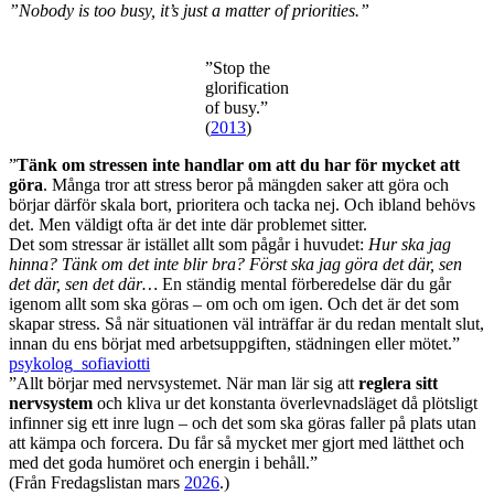
”Nobody is too busy, it’s just a matter of priorities.”
”Stop the
glorification
of busy.”
(
2013
)
”
Tänk om stressen inte handlar om att du har för mycket att
göra
. Många tror att stress beror på mängden saker att göra och
börjar därför skala bort, prioritera och tacka nej. Och ibland behövs
det. Men väldigt ofta är det inte där problemet sitter.
Det som stressar är istället allt som pågår i huvudet:
Hur ska jag
hinna? Tänk om det inte blir bra? Först ska jag göra det där, sen
det där, sen det där…
En ständig mental förberedelse där du går
igenom allt som ska göras – om och om igen. Och det är det som
skapar stress. Så när situationen väl inträffar är du redan mentalt slut,
innan du ens börjat med arbetsuppgiften, städningen eller mötet.”
psykolog_sofiaviotti
”Allt börjar med nervsystemet. När man lär sig att
reglera sitt
nervsystem
och kliva ur det konstanta överlevnadsläget då plötsligt
infinner sig ett inre lugn – och det som ska göras faller på plats utan
att kämpa och forcera. Du får så mycket mer gjort med lätthet och
med det goda humöret och energin i behåll.”
(Från Fredagslistan mars
2026
.)