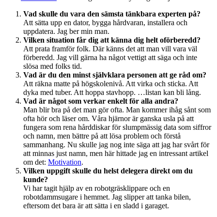
Vad skulle du vara den sämsta tänkbara experten på?
Att sätta upp en dator, bygga hårdvaran, installera och
uppdatera. Jag ber min man.
Vilken situation får dig att känna dig helt oförberedd?
Att prata framför folk. Där känns det att man vill vara väl
förberedd. Jag vill gärna ha något vettigt att säga och inte
slösa med folks tid.
Vad är du den minst självklara personen att ge råd om?
Att räkna matte på högskolenivå. Att virka och sticka. Att
dyka med tuber. Att hoppa stavhopp. …listan kan bli lång.
Vad är något som verkar enkelt för alla andra?
Man blir bra på det man gör ofta. Man kommer ihåg sånt som
ofta hör och läser om. Våra hjärnor är ganska usla på att
fungera som rena hårddiskar för slumpmässig data som siffror
och namn, men bättre på att lösa problem och förstå
sammanhang. Nu skulle jag nog inte säga att jag har svårt för
att minnas just namn, men här hittade jag en intressant artikel
om det:
Motivation
.
Vilken uppgift skulle du helst delegera direkt om du
kunde?
Vi har tagit hjälp av en robotgräsklippare och en
robotdammsugare i hemmet. Jag slipper att tanka bilen,
eftersom det bara är att sätta i en sladd i garaget.