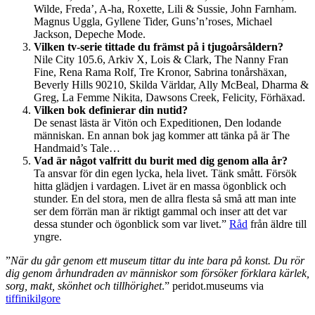
Wilde, Freda’, A-ha, Roxette, Lili & Sussie, John Farnham.
Magnus Uggla, Gyllene Tider, Guns’n’roses, Michael
Jackson, Depeche Mode.
Vilken tv-serie tittade du främst på i tjugoårsåldern?
Nile City 105.6, Arkiv X, Lois & Clark, The Nanny Fran
Fine, Rena Rama Rolf, Tre Kronor, Sabrina tonårshäxan,
Beverly Hills 90210, Skilda Världar, Ally McBeal, Dharma &
Greg, La Femme Nikita, Dawsons Creek, Felicity, Förhäxad.
Vilken bok definierar din nutid?
De senast lästa är Vitön och Expeditionen, Den lodande
människan. En annan bok jag kommer att tänka på är The
Handmaid’s Tale…
Vad är något valfritt du burit med dig genom alla år?
Ta ansvar för din egen lycka, hela livet. Tänk smått. Försök
hitta glädjen i vardagen. Livet är en massa ögonblick och
stunder. En del stora, men de allra flesta så små att man inte
ser dem förrän man är riktigt gammal och inser att det var
dessa stunder och ögonblick som var livet.”
Råd
från äldre till
yngre.
”
När du går genom ett museum tittar du inte bara på konst. Du rör
dig genom århundraden av människor som försöker förklara kärlek,
sorg, makt, skönhet och tillhörighet
.” peridot.museums via
tiffinikilgore