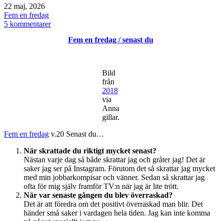
Publicerat
22 maj, 2026
den
Kategoriserat
Fem en fredag
som
till
5 kommentarer
Fem
Fem en fredag / senast du
en
fredag
/
Om
Bild
bara
från
det
2018
vore
via
så
Anna
gillar.
Fem en fredag
v.20 Senast du…
När skrattade du riktigt mycket senast?
Nästan varje dag så både skrattar jag och gråter jag! Det är
saker jag ser på Instagram. Förutom det så skrattar jag mycket
med min jobbarkompisar och vänner. Sedan så skrattar jag
ofta för mig själv framför TV:n när jag är lite trött.
När var senaste gången du blev överraskad?
Det är att föredra om det positivt överraskad man blir. Det
händer små saker i vardagen hela tiden. Jag kan inte komma