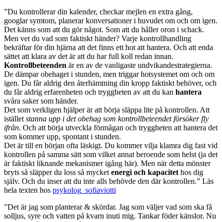
”Du kontrollerar din kalender, checkar mejlen en extra gång,
googlar symtom, planerar konversationer i huvudet om och om igen.
Det känns som att du gör något. Som att du håller oron i schack.
Men vet du vad som faktiskt händer? Varje kontrollhandling
bekräftar för din hjärna att det finns ett hot att hantera. Och att enda
sättet att klara av det är att du har full koll redan innan.
Kontrollbeteenden
är en av de vanligaste undvikandestrategierna.
De dämpar obehaget i stunden, men triggar hotsystemet om och om
igen. Du får aldrig den återhämtning din kropp faktiskt behöver, och
du får aldrig erfarenheten och tryggheten av att du kan
hantera
svåra saker som händer.
Det som verkligen hjälper är att börja släppa lite på kontrollen. Att
istället
stanna upp i det obehag som kontrollbeteendet försöker fly
ifrån
. Och att börja utveckla förmågan och tryggheten att hantera det
som kommer upp, spontant i stunden.
Det är till en början ofta läskigt. Du kommer vilja klamra dig fast vid
kontrollen på samma sätt som vilket annat beroende som helst (ja det
är faktiskt liknande mekanismer igång här). Men när detta mönster
bryts så släpper du loss så mycket
energi och kapacitet
hos dig
själv. Och du inser att du inte alls behövde den där kontrollen.” Läs
hela texten hos
psykolog_sofiaviotti
”Det är jag som planterar & skördar. Jag som väljer vad som ska få
solljus, syre och vatten på kvarn inuti mig. Tankar föder känslor. Nu