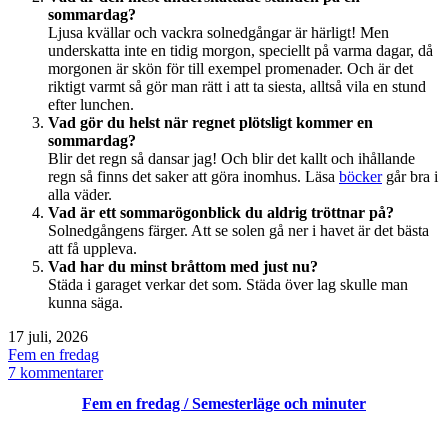
sommardag?
Ljusa kvällar och vackra solnedgångar är härligt! Men
underskatta inte en tidig morgon, speciellt på varma dagar, då
morgonen är skön för till exempel promenader. Och är det
riktigt varmt så gör man rätt i att ta siesta, alltså vila en stund
efter lunchen.
Vad gör du helst när regnet plötsligt kommer en
sommardag?
Blir det regn så dansar jag! Och blir det kallt och ihållande
regn så finns det saker att göra inomhus. Läsa
böcker
går bra i
alla väder.
Vad är ett sommarögonblick du aldrig tröttnar på?
Solnedgångens färger. Att se solen gå ner i havet är det bästa
att få uppleva.
Vad har du minst bråttom med just nu?
Städa i garaget verkar det som. Städa över lag skulle man
kunna säga.
Publicerat
17 juli, 2026
den
Kategoriserat
Fem en fredag
som
till
7 kommentarer
Fem
Fem en fredag / Semesterläge och minuter
en
fredag
/