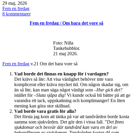
Publicerat
29 maj, 2026
den
Kategoriserat
Fem en fredag
som
till
8 kommentarer
Fem
Fem en fredag / Om bara det vore så
en
fredag
/
noll
Foto: Nilla
koll
Tankebubblor.
21 maj 2026.
Fem en fredag
v.21 Om det bara vore så
Vad borde det finnas en knapp för i vardagen?
Det krävs så lite: Att visa vänlighet behöver inte vara
komplicerat eller kräva mycket tid. Om någon skadar sig, om
än så lite, kan man säga något vänligt som –
Hur gick det?
istället för –
Sluta sjåpa dig!
Vi kunde också bli bättre på att ge
varandra ett tack, uppskattning och komplimanger! En liten
mening kan göra stor skillnad.
Vad borde vara gratis för alla?
Det första jag kom att tänka på var att tandvården borde kosta
samma som sjukvården. Det gör den i vissa fall. ”
Det finns
sjukdomar och besvär där tandvård kan vara en del av
behandlingen av sjukdomen. Tandvården kostar då som