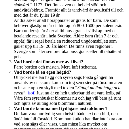
sjukvård
.” 1177. Det finns även en hel del stöd och
tandvårdsbidrag. Framför allt är tandvård är avgiftsfri till och
med det år du fyller 19 år.
Andra saker är att hörapparater är gratis för barn. De som
behöver glasögon får ett bidrag på 800-1600 per kalenderår.
Barn under sju år åker alltid buss gratis i sällskap med en
betalande resenär i hela Sverige. Äldre barn (från 7 år och
uppåt) får i regel betala en reducerad ungdomsbiljett som
gäller upp till 19–20 års ålder. De finns även regioner i
Sverige som låter seniorer åka buss gratis eller till rabatterat
pris.
Vad borde det finnas mer av i livet?
Färre borden och måsten. Mera luft i schemat.
Vad borde få en egen högtid?
Uttrycket mellan hägg och syren sägs första gången ha
använts av en skomakare som tog semester på försommaren
och satte upp en skylt med texten ”
Stängt mellan hägg och
syren
”.
isof
. Just nu är en helt underbar tid att vara ledig på!
Våra fem syrenbuskar blommar nu och jag vill bara gå runt
och njuta av allting som blommar i naturen.
Vad borde komma med tydligare instruktioner?
Du kan vara hur tydlig som helst i både text och bild, och
ändå inte bli förstådd. Kommunikation handlar inte bara om
vad som sägs eller visas, utan minst lika mycket om