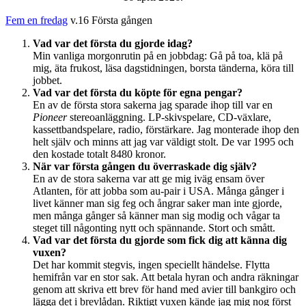
Fem en fredag
v.16 Första gången
Vad var det första du gjorde idag?
Min vanliga morgonrutin på en jobbdag: Gå på toa, klä på
mig, äta frukost, läsa dagstidningen, borsta tänderna, köra till
jobbet.
Vad var det första du köpte för egna pengar?
En av de första stora sakerna jag sparade ihop till var en
Pioneer
stereoanläggning. LP-skivspelare, CD-växlare,
kassettbandspelare, radio, förstärkare. Jag monterade ihop den
helt själv och minns att jag var väldigt stolt. De var 1995 och
den kostade totalt 8480 kronor.
När var första gången du överraskade dig själv?
En av de stora sakerna var att ge mig iväg ensam över
Atlanten, för att jobba som au-pair i USA. Många gånger i
livet känner man sig feg och ångrar saker man inte gjorde,
men många gånger så känner man sig modig och vågar ta
steget till någonting nytt och spännande. Stort och smått.
Vad var det första du gjorde som fick dig att känna dig
vuxen?
Det har kommit stegvis, ingen speciellt händelse. Flytta
hemifrån var en stor sak. Att betala hyran och andra räkningar
genom att skriva ett brev för hand med avier till bankgiro och
lägga det i brevlådan. Riktigt vuxen kände jag mig nog först