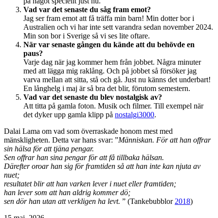
på något speciellt just nu.
Vad var det senaste du såg fram emot?
Jag ser fram emot att få träffa min barn! Min dotter bor i
Australien och vi har inte sett varandra sedan november 2024.
Min son bor i Sverige så vi ses lite oftare.
När var senaste gången du kände att du behövde en
paus?
Varje dag när jag kommer hem från jobbet. Några minuter
med att lägga mig raklång. Och på jobbet så försöker jag
varva mellan att sitta, stå och gå. Just nu känns det underbart!
En långhelg i maj är så bra det blir, förutom semestern.
Vad var det senaste du blev nostalgisk av?
Att titta på gamla foton. Musik och filmer. Till exempel när
det dyker upp gamla klipp på
nostalgi3000
.
Dalai Lama om vad som överraskade honom mest med
mänskligheten. Detta var hans svar: ”
Människan. För att han offrar
sin hälsa för att tjäna pengar.
Sen offrar han sina pengar för att få tillbaka hälsan.
Därefter oroar han sig för framtiden så att han inte kan njuta av
nuet;
resultatet blir att han varken lever i nuet eller framtiden;
han lever som att han aldrig kommer dö;
sen dör han utan att verkligen ha levt.
” (Tankebubblor
2018
)
Publicerat
15 maj, 2026