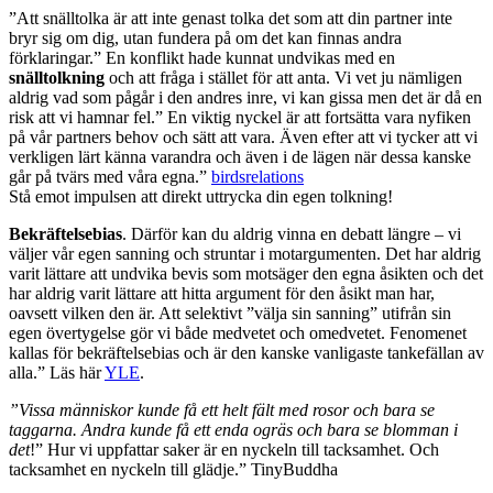
”Att snälltolka är att inte genast tolka det som att din partner inte
bryr sig om dig, utan fundera på om det kan finnas andra
förklaringar.” En konflikt hade kunnat undvikas med en
snälltolkning
och att fråga i stället för att anta. Vi vet ju nämligen
aldrig vad som pågår i den andres inre, vi kan gissa men det är då en
risk att vi hamnar fel.” En viktig nyckel är att fortsätta vara nyfiken
på vår partners behov och sätt att vara. Även efter att vi tycker att vi
verkligen lärt känna varandra och även i de lägen när dessa kanske
går på tvärs med våra egna.”
birdsrelations
Stå emot impulsen att direkt uttrycka din egen tolkning!
Bekräftelsebias
. Därför kan du aldrig vinna en debatt längre – vi
väljer vår egen sanning och struntar i motargumenten. Det har aldrig
varit lättare att undvika bevis som motsäger den egna åsikten och det
har aldrig varit lättare att hitta argument för den åsikt man har,
oavsett vilken den är. Att selektivt ”välja sin sanning” utifrån sin
egen övertygelse gör vi både medvetet och omedvetet. Fenomenet
kallas för bekräftelsebias och är den kanske vanligaste tankefällan av
alla.” Läs här
YLE
.
”Vissa människor kunde få ett helt fält med rosor och bara se
taggarna. Andra kunde få ett enda ogräs och bara se blomman i
det
!” Hur vi uppfattar saker är en nyckeln till tacksamhet. Och
tacksamhet en nyckeln till glädje.” TinyBuddha