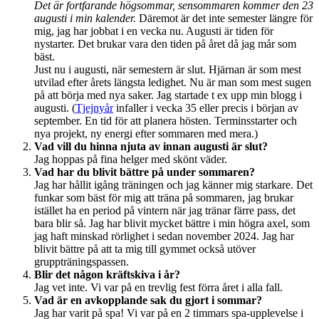
Det är fortfarande högsommar, sensommaren kommer den 23
augusti i min kalender.
Däremot är det inte semester längre för
mig, jag har jobbat i en vecka nu. Augusti är tiden för
nystarter. Det brukar vara den tiden på året då jag mår som
bäst.
Just nu i augusti, när semestern är slut. Hjärnan är som mest
utvilad efter årets längsta ledighet. Nu är man som mest sugen
på att börja med nya saker. Jag startade t ex upp min blogg i
augusti. (
Tjejnyår
infaller i vecka 35 eller precis i början av
september. En tid för att planera hösten. Terminsstarter och
nya projekt, ny energi efter sommaren med mera.)
Vad vill du hinna njuta av innan augusti är slut?
Jag hoppas på fina helger med skönt väder.
Vad har du blivit bättre på under sommaren?
Jag har hållit igång träningen och jag känner mig starkare. Det
funkar som bäst för mig att träna på sommaren, jag brukar
istället ha en period på vintern när jag tränar färre pass, det
bara blir så. Jag har blivit mycket bättre i min högra axel, som
jag haft minskad rörlighet i sedan november 2024. Jag har
blivit bättre på att ta mig till gymmet också utöver
gruppträningspassen.
Blir det någon kräftskiva i år?
Jag vet inte. Vi var på en trevlig fest förra året i alla fall.
Vad är en avkopplande sak du gjort i sommar?
Jag har varit på spa! Vi var på en 2 timmars spa-upplevelse i