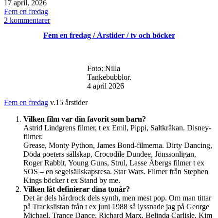
Publicerat
17 april, 2026
den
Kategoriserat
Fem en fredag
som
till
2 kommentarer
Fem
Fem en fredag / Årstider / tv och böcker
en
fredag
/
Första
Foto: Nilla
gången
Tankebubblor.
4 april 2026
Fem en fredag
v.15 årstider
Vilken film var din favorit som barn?
Astrid Lindgrens filmer, t ex Emil, Pippi, Saltkråkan. Disney-
filmer.
Grease, Monty Python, James Bond-filmerna. Dirty Dancing,
Döda poeters sällskap, Crocodile Dundee, Jönssonligan,
Roger Rabbit, Young Guns, Strul, Lasse Åbergs filmer t ex
SOS – en segelsällskapsresa. Star Wars. Filmer från Stephen
Kings böcker t ex Stand by me.
Vilken låt definierar dina tonår?
Det är dels hårdrock dels synth, men mest pop. Om man tittar
på Trackslistan från t ex juni 1988 så lyssnade jag på George
Michael, Trance Dance, Richard Marx, Belinda Carlisle, Kim