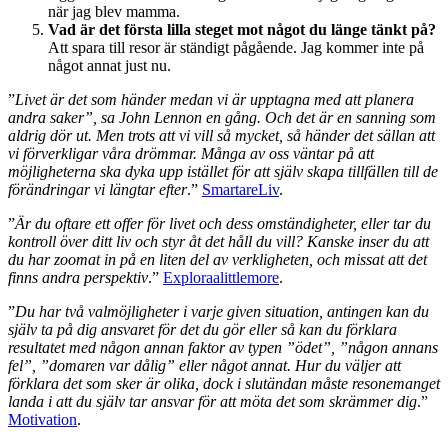
när jag blev mamma.
Vad är det första lilla steget mot något du länge tänkt på?
Att spara till resor är ständigt pågående. Jag kommer inte på
något annat just nu.
”
Livet är det som händer medan vi är upptagna med att planera
andra saker”, sa John Lennon en gång. Och det är en sanning som
aldrig dör ut. Men trots att vi vill så mycket, så händer det sällan att
vi förverkligar våra drömmar. Många av oss väntar på att
möjligheterna ska dyka upp istället för att själv skapa tillfällen till de
förändringar vi längtar efter
.”
SmartareLiv
.
”
Är du oftare ett offer för livet och dess omständigheter, eller tar du
kontroll över ditt liv och styr åt det håll du vill? Kanske inser du att
du har zoomat in på en liten del av verkligheten, och missat att det
finns andra perspektiv
.”
Exploraalittlemore
.
”
Du har två valmöjligheter i varje given situation, antingen kan du
själv ta på dig ansvaret för det du gör eller så kan du förklara
resultatet med någon annan faktor av typen ”ödet”, ”någon annans
fel”, ”domaren var dålig” eller något annat. Hur du väljer att
förklara det som sker är olika, dock i slutändan måste resonemanget
landa i att du själv tar ansvar för att möta det som skrämmer dig
.”
Motivation
.