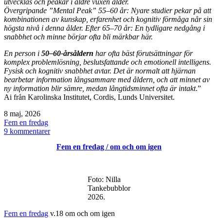
utvecklas och peakar i äldre vuxen ålder.
Övergripande ”Mental Peak” 55–60 år: Nyare studier pekar på att
kombinationen av kunskap, erfarenhet och kognitiv förmåga når sin
högsta nivå i denna ålder. Efter 65–70 år: En tydligare nedgång i
snabbhet och minne börjar ofta bli märkbar här.
En person i
50–60-årsåldern
har ofta bäst förutsättningar för
komplex problemlösning, beslutsfattande och emotionell intelligens.
Fysisk och kognitiv snabbhet avtar. Det är normalt att hjärnan
bearbetar information långsammare med åldern, och att minnet av
ny information blir sämre, medan långtidsminnet ofta är intakt
.”
Ai från Karolinska Institutet, Cordis, Lunds Universitet.
Publicerat
8 maj, 2026
den
Kategoriserat
Fem en fredag
som
till
9 kommentarer
Fem
Fem en fredag / om och om igen
en
fredag
/
Hur
Foto: Nilla
svårt
Tankebubblor
ska
2026.
det
vara?
Fem en fredag
v.18 om och om igen