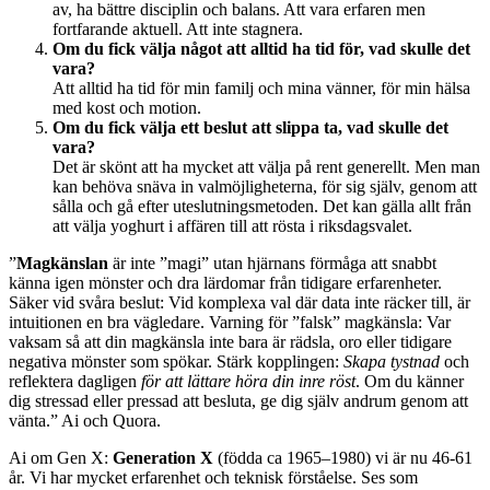
av, ha bättre disciplin och balans. Att vara erfaren men
fortfarande aktuell. Att inte stagnera.
Om du fick välja något att alltid ha tid för, vad skulle det
vara?
Att alltid ha tid för min familj och mina vänner, för min hälsa
med kost och motion.
Om du fick välja ett beslut att slippa ta, vad skulle det
vara?
Det är skönt att ha mycket att välja på rent generellt. Men man
kan behöva snäva in valmöjligheterna, för sig själv, genom att
sålla och gå efter uteslutningsmetoden. Det kan gälla allt från
att välja yoghurt i affären till att rösta i riksdagsvalet.
”
Magkänslan
är inte ”magi” utan hjärnans förmåga att snabbt
känna igen mönster och dra lärdomar från tidigare erfarenheter.
Säker vid svåra beslut: Vid komplexa val där data inte räcker till, är
intuitionen en bra vägledare. Varning för ”falsk” magkänsla: Var
vaksam så att din magkänsla inte bara är rädsla, oro eller tidigare
negativa mönster som spökar. Stärk kopplingen:
Skapa tystnad
och
reflektera dagligen
för att lättare höra din inre röst
. Om du känner
dig stressad eller pressad att besluta, ge dig själv andrum genom att
vänta.” Ai och Quora.
Ai om Gen X:
Generation X
(födda ca 1965–1980) vi är nu 46-61
år. Vi har mycket erfarenhet och teknisk förståelse. Ses som