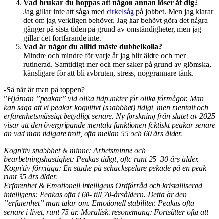
Vad brukar du hoppas att någon annan löser åt dig?
Jag gillar inte att såga med
cirkelsåg
på jobbet. Men jag klarar
det om jag verkligen behöver. Jag har behövt göra det några
gånger på sista tiden på grund av omständigheter, men jag
gillar det fortfarande inte.
Vad är något du alltid måste dubbelkolla?
Mindre och mindre för varje år jag blir äldre och mer
rutinerad. Samtidigt mer och mer saker på grund av glömska,
känsligare för att bli avbruten, stress, noggrannare tänk.
-Så när är man på toppen?
”
Hjärnan ”peakar” vid olika tidpunkter för olika förmågor. Man
kan säga att vi peakar kognitivt (snabbhet) tidigt, men mentalt och
erfarenhetsmässigt betydligt senare. Ny forskning från slutet av 2025
visar att den övergripande mentala funktionen faktiskt peakar senare
än vad man tidigare trott, ofta mellan 55 och 60 års ålder.
Kognitiv snabbhet & minne: Arbetsminne och
bearbetningshastighet: Peakas tidigt, ofta runt 25–30 års ålder.
Kognitiv förmåga: En studie på schackspelare pekade på en peak
runt 35 års ålder.
Erfarenhet & Emotionell intelligens Ordförråd och kristalliserad
intelligens: Peakas ofta i 60- till 70-årsåldern. Detta är den
”erfarenhet” man talar om. Emotionell stabilitet: Peakas ofta
senare i livet, runt 75 år. Moraliskt resonemang: Fortsätter ofta att