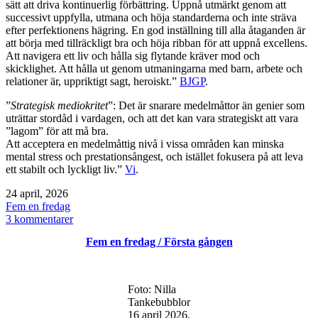
sätt att driva kontinuerlig förbättring. Uppnå utmärkt genom att
successivt uppfylla, utmana och höja standarderna och inte sträva
efter perfektionens hägring. En god inställning till alla åtaganden är
att börja med tillräckligt bra och höja ribban för att uppnå excellens.
Att navigera ett liv och hålla sig flytande kräver mod och
skicklighet. Att hålla ut genom utmaningarna med barn, arbete och
relationer är, uppriktigt sagt, heroiskt.”
BJGP
.
”
Strategisk mediokritet
”: Det är snarare medelmåttor än genier som
uträttar stordåd i vardagen, och att det kan vara strategiskt att vara
”lagom” för att må bra.
Att acceptera en medelmåttig nivå i vissa områden kan minska
mental stress och prestationsångest, och istället fokusera på att leva
ett stabilt och lyckligt liv.”
Vi
.
Publicerat
24 april, 2026
den
Kategoriserat
Fem en fredag
som
till
3 kommentarer
Fem
Fem en fredag / Första gången
en
fredag
/
Lågmält
Foto: Nilla
Tankebubblor
16 april 2026.