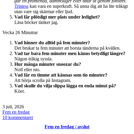
går en promenad, dammsuger eller tittar ut genom fönstret
.”
Tristess
kan vara en superkraft. Så unna dig att ha lite tråkigt
utan vare sig skärmar eller ljud.
Vad får plötsligt mer plats under ledighet?
Läsa böcker tänker jag.
Vecka 26 Minutrar
Vad hinner du alltid på fem minuter?
Det brukar ta fem minuter att borsta tänderna på kvällen.
Vad tar bara fem minuter men känns betydligt längre?
Någon tråkig syssla.
Hur många minuter snoozar du?
Noll eller nio.
Vad får en timme att kännas som tio minuter?
Att börja scrolla på Instagram.
Vad skulle du vilja slippa lägga en enda minut på?
Köer.
Publicerat
3 juli, 2026
den
Kategoriserat
Fem en fredag
som
till
10 kommentarer
Fem
Fem en fredag / avslut
en
fredag