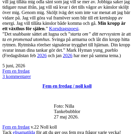
vill jag tillåta mig odla sånt som jag vill se mer av. Jobbiga saker jag
tidigare rusat ifrån, jag vill stå kvar i det tills vågor av känslor sköljt
över mig. Genom mig. Sköljt iväg det som inte var menat att jag bär
vidare på. Jag vill göra val framöver som blir till ett kretslopp av
energi. Jag vill tillåta känslor både komma och gå.
Min kropp är
ett växthus för själen
.”
Korsdragspoesi
.
”Det snabbaste sättet att lugna och ”
starta om” ditt nervsystem
är att
ta en promenad utomhus
. Svinga på armarna och låt din kropp hitta
rytmen. Rytmiska rörelser signalerar trygghet till hjärnan. Din kropp
svarar innan dina tankar gör det.” Mark Hyman yung_pueblo
(Fredagslistan feb
2026
och jan
2026
har mer på samma tema.)
Publicerat
5 juni, 2026
den
Kategoriserat
Fem en fredag
som
till
3 kommentarer
Fem
Fem en fredag / noll koll
en
fredag
/
i
Foto: Nilla
reserv
Tankebubblor
27 maj 2026.
Fem en fredag
v.22 Noll koll
Tack
elisamatilda
för att du ger oss fem nya frågor varje vecka!