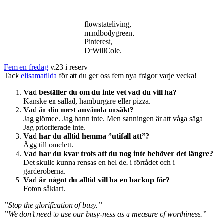
fredag
/
avslut
flowstateliving,
mindbodygreen,
Pinterest,
DrWillCole.
Fem en fredag
v.23 i reserv
Tack
elisamatilda
för att du ger oss fem nya frågor varje vecka!
Vad beställer du om du inte vet vad du vill ha?
Kanske en sallad, hamburgare eller pizza.
Vad är din mest använda ursäkt?
Jag glömde. Jag hann inte. Men sanningen är att våga säga
Jag prioriterade inte.
Vad har du alltid hemma ”utifall att”?
Ägg till omelett.
Vad har du kvar trots att du nog inte behöver det längre?
Det skulle kunna rensas en hel del i förrådet och i
garderoberna.
Vad är något du alltid vill ha en backup för?
Foton såklart.
”Stop the glorification of busy.”
”We don’t need to use our busy-ness as a measure of worthiness.”