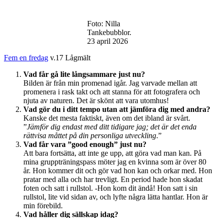
fredag
/
om
Foto: Nilla
och
Tankebubblor.
om
23 april 2026
igen
Fem en fredag
v.17 Lågmält
Vad får gå lite långsammare just nu?
Bilden är från min promenad igår. Jag varvade mellan att
promenera i rask takt och att stanna för att fotografera och
njuta av naturen. Det är skönt att vara utomhus!
Vad gör du i ditt tempo utan att jämföra dig med andra?
Kanske det mesta faktiskt, även om det ibland är svårt.
”
Jämför dig endast med ditt tidigare jag; det är det enda
rättvisa måttet på din personliga utveckling
.”
Vad får vara ”good enough” just nu?
Att bara fortsätta, att inte ge upp, att göra vad man kan. På
mina gruppträningspass möter jag en kvinna som är över 80
år. Hon kommer dit och gör vad hon kan och orkar med. Hon
pratar med alla och har trevligt. En period hade hon skadat
foten och satt i rullstol. -Hon kom dit ändå! Hon satt i sin
rullstol, lite vid sidan av, och lyfte några lätta hantlar. Hon är
min förebild.
Vad håller dig sällskap idag?