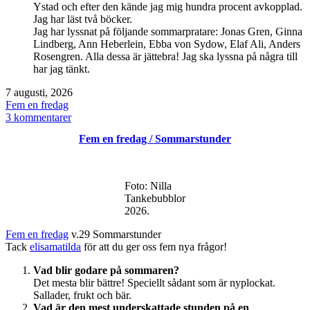
Ystad och efter den kände jag mig hundra procent avkopplad.
Jag har läst två böcker.
Jag har lyssnat på följande sommarpratare: Jonas Gren, Ginna
Lindberg, Ann Heberlein, Ebba von Sydow, Elaf Ali, Anders
Rosengren. Alla dessa är jättebra! Jag ska lyssna på några till
har jag tänkt.
Publicerat
7 augusti, 2026
den
Kategoriserat
Fem en fredag
som
till
3 kommentarer
Fem
Fem en fredag / Sommarstunder
en
fredag
/
sensommartider
Foto: Nilla
Tankebubblor
2026.
Fem en fredag
v.29 Sommarstunder
Tack
elisamatilda
för att du ger oss fem nya frågor!
Vad blir godare på sommaren?
Det mesta blir bättre! Speciellt sådant som är nyplockat.
Sallader, frukt och bär.
Vad är den mest underskattade stunden på en