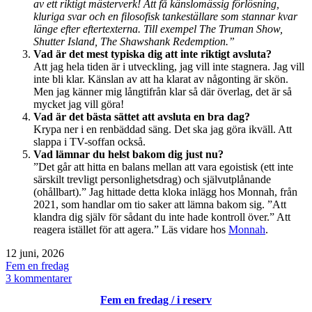
av ett riktigt mästerverk! Att få känslomässig förlösning,
kluriga svar och en filosofisk tankeställare som stannar kvar
länge efter eftertexterna. Till exempel The Truman Show,
Shutter Island, The Shawshank Redemption.”
Vad är det mest typiska dig att inte riktigt avsluta?
Att jag hela tiden är i utveckling, jag vill inte stagnera. Jag vill
inte bli klar. Känslan av att ha klarat av någonting är skön.
Men jag känner mig långtifrån klar så där överlag, det är så
mycket jag vill göra!
Vad är det bästa sättet att avsluta en bra dag?
Krypa ner i en renbäddad säng. Det ska jag göra ikväll. Att
slappa i TV-soffan också.
Vad lämnar du helst bakom dig just nu?
”Det går att hitta en balans mellan att vara egoistisk (ett inte
särskilt trevligt personlighetsdrag) och självutplånande
(ohållbart).” Jag hittade detta kloka inlägg hos Monnah, från
2021, som handlar om tio saker att lämna bakom sig. ”Att
klandra dig själv för sådant du inte hade kontroll över.” Att
reagera istället för att agera.” Läs vidare hos
Monnah
.
Publicerat
12 juni, 2026
den
Kategoriserat
Fem en fredag
som
till
3 kommentarer
Fem
Fem en fredag / i reserv
en