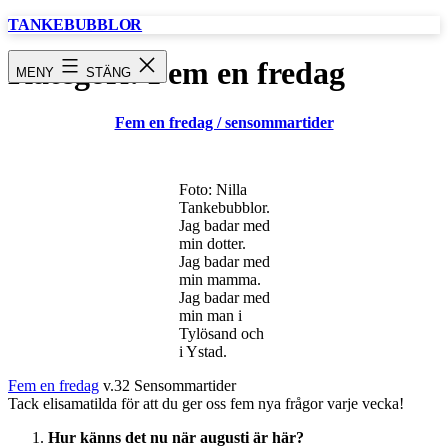
Hoppa
TANKEBUBBLOR
till
innehåll
Kategori:
Fem en fredag
MENY
STÄNG
Fem en fredag / sensommartider
Foto: Nilla
Tankebubblor.
Jag badar med
min dotter.
Jag badar med
min mamma.
Jag badar med
min man i
Tylösand och
i Ystad.
Fem en fredag
v.32 Sensommartider
Tack elisamatilda för att du ger oss fem nya frågor varje vecka!
Hur känns det nu när augusti är här?