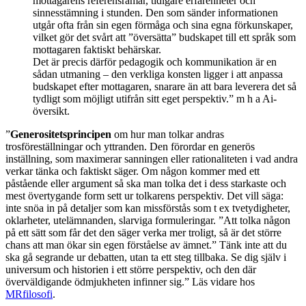
mottagarens referensramar, tidigare erfarenheter och
sinnesstämning i stunden. Den som sänder informationen
utgår ofta från sin egen förmåga och sina egna förkunskaper,
vilket gör det svårt att ”översätta” budskapet till ett språk som
mottagaren faktiskt behärskar.
Det är precis därför pedagogik och kommunikation är en
sådan utmaning – den verkliga konsten ligger i att anpassa
budskapet efter mottagaren, snarare än att bara leverera det så
tydligt som möjligt utifrån sitt eget perspektiv.” m h a Ai-
översikt.
”
Generositetsprincipen
om hur man tolkar andras
trosföreställningar och yttranden. Den förordar en generös
inställning, som maximerar sanningen eller rationaliteten i vad andra
verkar tänka och faktiskt säger. Om någon kommer med ett
påstående eller argument så ska man tolka det i dess starkaste och
mest övertygande form sett ur tolkarens perspektiv. Det vill säga:
inte snöa in på detaljer som kan missförstås som t ex tvetydigheter,
oklarheter, utelämnanden, slarviga formuleringar. ”Att tolka någon
på ett sätt som får det den säger verka mer troligt, så är det större
chans att man ökar sin egen förståelse av ämnet.” Tänk inte att du
ska gå segrande ur debatten, utan ta ett steg tillbaka. Se dig själv i
universum och historien i ett större perspektiv, och den där
överväldigande ödmjukheten infinner sig.” Läs vidare hos
MRfilosofi
.