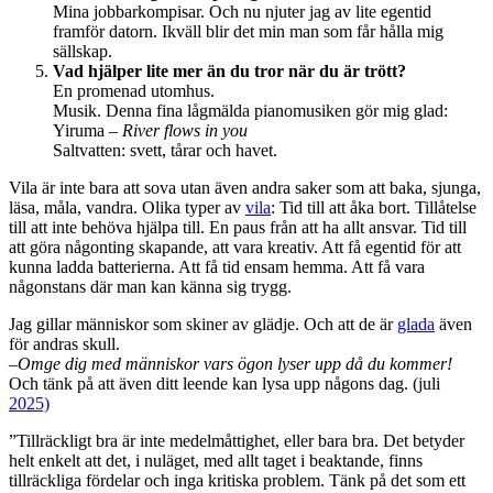
Mina jobbarkompisar. Och nu njuter jag av lite egentid
framför datorn. Ikväll blir det min man som får hålla mig
sällskap.
Vad hjälper lite mer än du tror när du är trött?
En promenad utomhus.
Musik. Denna fina lågmälda pianomusiken gör mig glad:
Yiruma –
River flows in you
Saltvatten: svett, tårar och havet.
Vila är inte bara att sova utan även andra saker som att baka, sjunga,
läsa, måla, vandra. Olika typer av
vila
: Tid till att åka bort. Tillåtelse
till att inte behöva hjälpa till. En paus från att ha allt ansvar. Tid till
att göra någonting skapande, att vara kreativ. Att få egentid för att
kunna ladda batterierna. Att få tid ensam hemma. Att få vara
någonstans där man kan känna sig trygg.
Jag gillar människor som skiner av glädje. Och att de är
glada
även
för andras skull.
–
Omge dig med människor vars ögon lyser upp då du kommer!
Och tänk på att även ditt leende kan lysa upp någons dag. (juli
2025)
”Tillräckligt bra är inte medelmåttighet, eller bara bra. Det betyder
helt enkelt att det, i nuläget, med allt taget i beaktande, finns
tillräckliga fördelar och inga kritiska problem. Tänk på det som ett