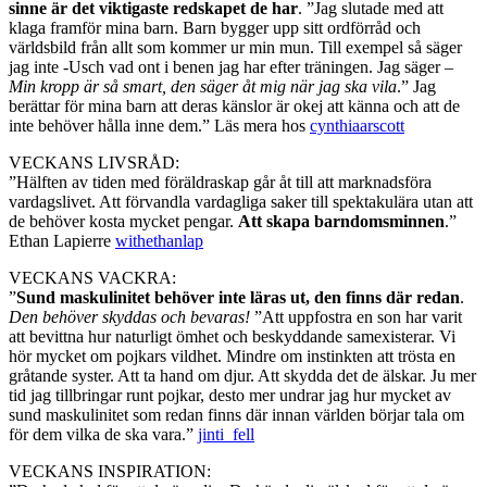
sinne är det viktigaste redskapet de har
. ”Jag slutade med att
klaga framför mina barn. Barn bygger upp sitt ordförråd och
världsbild från allt som kommer ur min mun. Till exempel så säger
jag inte -Usch vad ont i benen jag har efter träningen. Jag säger –
Min kropp är så smart, den säger åt mig när jag ska vila
.” Jag
berättar för mina barn att deras känslor är okej att känna och att de
inte behöver hålla inne dem.” Läs mera hos
cynthiaarscott
VECKANS LIVSRÅD:
”Hälften av tiden med föräldraskap går åt till att marknadsföra
vardagslivet. Att förvandla vardagliga saker till spektakulära utan att
de behöver kosta mycket pengar.
Att skapa barndomsminnen
.”
Ethan Lapierre
withethanlap
VECKANS VACKRA:
”
Sund maskulinitet behöver inte läras ut, den finns där redan
.
Den behöver skyddas och bevaras!
”Att uppfostra en son har varit
att bevittna hur naturligt ömhet och beskyddande samexisterar. Vi
hör mycket om pojkars vildhet. Mindre om instinkten att trösta en
gråtande syster. Att ta hand om djur. Att skydda det de älskar. Ju mer
tid jag tillbringar runt pojkar, desto mer undrar jag hur mycket av
sund maskulinitet som redan finns där innan världen börjar tala om
för dem vilka de ska vara.”
jinti_fell
VECKANS INSPIRATION: