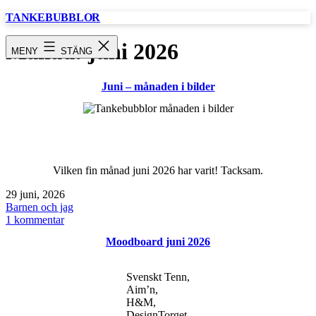
Hoppa
TANKEBUBBLOR
till
innehåll
Månad:
juni 2026
MENY
STÄNG
Juni – månaden i bilder
Vilken fin månad juni 2026 har varit! Tacksam.
Publicerat
29 juni, 2026
den
Kategoriserat
Barnen och jag
som
till
1 kommentar
Juni
Moodboard juni 2026
–
månaden
i
Svenskt Tenn,
bilder
Aim’n,
H&M,
DesignTorget.