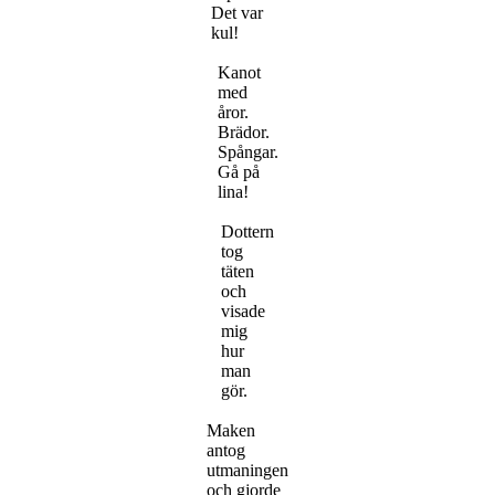
Det var
kul!
Kanot
med
åror.
Brädor.
Spångar.
Gå på
lina!
Dottern
tog
täten
och
visade
mig
hur
man
gör.
Maken
antog
utmaningen
och gjorde