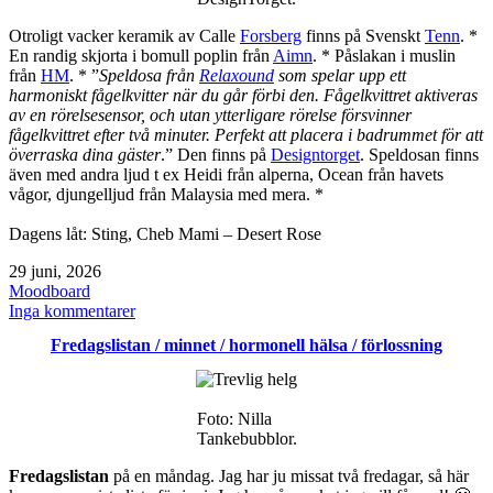
Otroligt vacker keramik av Calle
Forsberg
finns på Svenskt
Tenn
. *
En randig skjorta i bomull poplin från
Aimn
. * Påslakan i muslin
från
HM
. * ”
Speldosa från
Relaxound
som spelar upp ett
harmoniskt fågelkvitter när du går förbi den. Fågelkvittret aktiveras
av en rörelsesensor, och utan ytterligare rörelse försvinner
fågelkvittret efter två minuter. Perfekt att placera i badrummet för att
överraska dina gäster
.” Den finns på
Designtorget
. Speldosan finns
även med andra ljud t ex Heidi från alperna, Ocean från havets
vågor, djungelljud från Malaysia med mera. *
Dagens låt: Sting, Cheb Mami – Desert Rose
Publicerat
29 juni, 2026
den
Kategoriserat
Moodboard
som
till
Inga kommentarer
Moodboard
Fredagslistan / minnet / hormonell hälsa / förlossning
juni
2026
Foto: Nilla
Tankebubblor.
Fredagslistan
på en måndag. Jag har ju missat två fredagar, så här