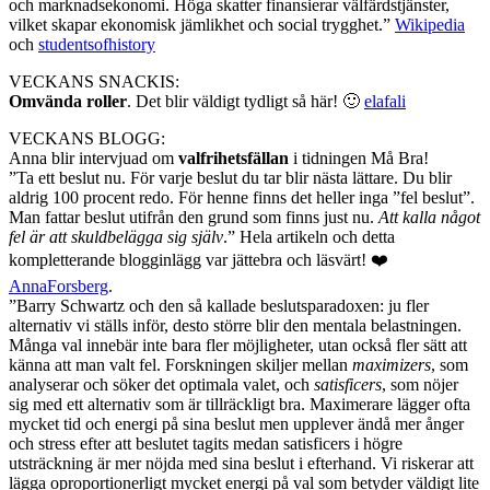
och marknadsekonomi. Höga skatter finansierar välfärdstjänster,
vilket skapar ekonomisk jämlikhet och social trygghet.”
Wikipedia
och
studentsofhistory
VECKANS SNACKIS:
Omvända roller
. Det blir väldigt tydligt så här! 🙂
elafali
VECKANS BLOGG:
Anna blir intervjuad om
valfrihetsfällan
i tidningen Må Bra!
”Ta ett beslut nu. För varje beslut du tar blir nästa lättare. Du blir
aldrig 100 procent redo. För henne finns det heller inga ”fel beslut”.
Man fattar beslut utifrån den grund som finns just nu.
Att kalla något
fel är att skuldbelägga sig själv
.” Hela artikeln och detta
kompletterande blogginlägg var jättebra och läsvärt! ❤️
AnnaForsberg
.
”Barry Schwartz och den så kallade beslutsparadoxen: ju fler
alternativ vi ställs inför, desto större blir den mentala belastningen.
Många val innebär inte bara fler möjligheter, utan också fler sätt att
känna att man valt fel. Forskningen skiljer mellan
maximizers
, som
analyserar och söker det optimala valet, och
satisficers
, som nöjer
sig med ett alternativ som är tillräckligt bra. Maximerare lägger ofta
mycket tid och energi på sina beslut men upplever ändå mer ånger
och stress efter att beslutet tagits medan satisficers i högre
utsträckning är mer nöjda med sina beslut i efterhand. Vi riskerar att
lägga oproportionerligt mycket energi på val som betyder väldigt lite