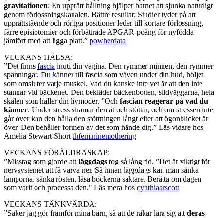
gravitationen
: En upprätt hållning hjälper barnet att sjunka naturligt
genom förlossningskanalen. Bättre resultat: Studier tyder på att
upprättstående och rörliga positioner leder till kortare förlossning,
färre episiotomier och förbättrade APGAR-poäng för nyfödda
jämfört med att ligga platt.”
powherdata
VECKANS HÄLSA:
”Det finns
fascia
inuti din vagina. Den rymmer minnen, den rymmer
spänningar. Du känner till fascia som väven under din hud, höljet
som omsluter varje muskel. Vad du kanske inte vet är att den inte
stannar vid bäckenet. Den bekläder bäckenbotten, slidväggarna, hela
skålen som håller din livmoder. ”Och
fascian reagerar på vad du
känner
. Under stress stramar den åt och stöttar, och om stressen inte
går över kan den hålla den stöttningen långt efter att ögonblicket är
över. Den behåller formen av det som hände dig.” Läs vidare hos
Amelia Stewart-Short
thfemininemothering
VECKANS FÖRÄLDRASKAP:
”Misstag som gjorde att
läggdags
tog så lång tid. ”Det är viktigt för
nervsystemet att få varva ner. Så innan läggdags kan man sänka
lamporna, sänka rösten, läsa böckerna saktare. Berätta om dagen
som varit och processa den.” Läs mera hos
cynthiaarscott
VECKANS TÄNKVÄRDA:
”Saker jag gör framför mina barn, så att de råkar lära sig att
deras