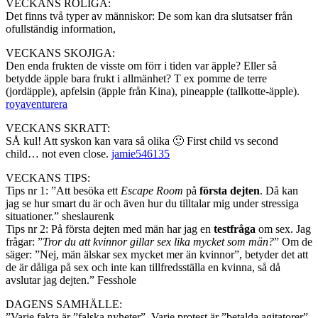
VECKANS ROLIGA:
Det finns två typer av människor: De som kan dra slutsatser från
ofullständig information,
VECKANS SKOJIGA:
Den enda frukten de visste om förr i tiden var äpple? Eller så
betydde äpple bara frukt i allmänhet? T ex pomme de terre
(jordäpple), apfelsin (äpple från Kina), pineapple (tallkotte-äpple).
royaventurera
VECKANS SKRATT:
SÅ kul! Att syskon kan vara så olika 🙂 First child vs second
child… not even close.
jamie546135
VECKANS TIPS:
Tips nr 1: ”Att besöka ett
Escape Room
på
första dejten
. Då kan
jag se hur smart du är och även hur du tilltalar mig under stressiga
situationer.” sheslaurenk
Tips nr 2: På första dejten med män har jag en
testfråga
om sex. Jag
frågar: ”
Tror du att kvinnor gillar sex lika mycket som män?
” Om de
säger: ”Nej, män älskar sex mycket mer än kvinnor”, betyder det att
de är dåliga på sex och inte kan tillfredsställa en kvinna, så då
avslutar jag dejten.” Fesshole
DAGENS SAMHÄLLE:
”Varje fakta är ”falska nyheter”. Varje protest är ”betalda agitatorer”.