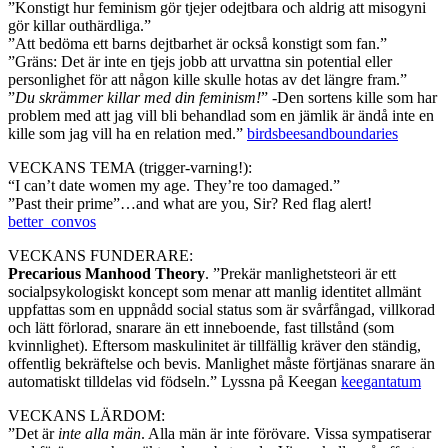
”Konstigt hur feminism gör tjejer odejtbara och aldrig att misogyni
gör killar outhärdliga.”
”Att bedöma ett barns dejtbarhet är också konstigt som fan.”
”Gräns: Det är inte en tjejs jobb att urvattna sin potential eller
personlighet för att någon kille skulle hotas av det längre fram.”
”
Du skrämmer killar med din feminism!
” -Den sortens kille som har
problem med att jag vill bli behandlad som en jämlik är ändå inte en
kille som jag vill ha en relation med.”
birdsbeesandboundaries
VECKANS TEMA (trigger-varning!):
“I can’t date women my age. They’re too damaged.”
”Past their prime”…and what are you, Sir? Red flag alert!
better_convos
VECKANS FUNDERARE:
Precarious Manhood Theory
. ”Prekär manlighetsteori är ett
socialpsykologiskt koncept som menar att manlig identitet allmänt
uppfattas som en uppnådd social status som är svårfångad, villkorad
och lätt förlorad, snarare än ett inneboende, fast tillstånd (som
kvinnlighet). Eftersom maskulinitet är tillfällig kräver den ständig,
offentlig bekräftelse och bevis. Manlighet måste förtjänas snarare än
automatiskt tilldelas vid födseln.” Lyssna på Keegan
keegantatum
VECKANS LÄRDOM:
”Det är
inte alla män
. Alla män är inte förövare. Vissa sympatiserar