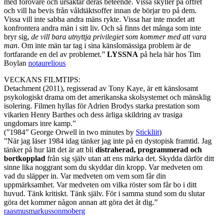
med förövare och ursäktar deras beteende. Vissa skyller på offret
och vill ha bevis från våldtäktsoffer innan de börjar tro på dem.
Vissa vill inte sabba andra mäns rykte. Vissa har inte modet att
konfrontera andra män i sitt liv. Och så finns det många som inte
bryr sig,
de vill bara utnyttja privilegiet som kommer med att vara
man
. Om inte män tar tag i sina känslomässiga problem är de
fortfarande en del av problemet.”
LYSSNA
på hela här hos Tim
Boylan
notaurelious
VECKANS FILMTIPS:
Detachment (2011), regisserad av Tony Kaye, är ett känslosamt
psykologiskt drama om det amerikanska skolsystemet och mänsklig
isolering. Filmen hyllas för Adrien Brodys starka prestation som
vikarien Henry Barthes och dess ärliga skildring av trasiga
ungdomars inre kamp.”
(”1984” George Orwell in two minutes by
Stickliit
)
”När jag läser 1984 idag tänker jag inte på en dystopisk framtid. Jag
tänker på hur lätt det är att bli
distraherad, programmerad och
bortkopplad
från sig själv utan att ens märka det. Skydda därför ditt
sinne lika noggrant som du skyddar din kropp. Var medveten om
vad du släpper in. Var medveten om vem som får din
uppmärksamhet. Var medveten om vilka röster som får bo i ditt
huvud. Tänk kritiskt. Tänk själv. För i samma stund som du slutar
göra det kommer någon annan att göra det åt dig.”
raasmusmarkussonmoberg