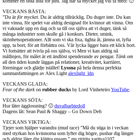
kommer en sista lista för juni. Jag har så mycket jag vill få med! 🙂
VECKANS BÄSTA:
”Du är
för mycket
. Du är aldrig tillräcklig. Du duger inte. Du kan
inte vinna, för spelet var aldrig designad för kvinnor att vinna. Om
vi vaknade upp en dag och sa till oss själva att vi duger, tänk så
många industrier som skulle gå i konkurs. Dieter, smink,
skönhetsoperationer. Allt som vi ska fixa, tighta åt, jämna ut, lyfta
upp, ta bort, för att förbättra oss. Vår lycka ligger bara ett klick bort.
Vi fortsätter att tvivla på oss själva, vi Men vi kan aldrig nå
mållinjen, för målet är ett ändlöst spenderande av pengar.
Tänk om
all den tiden kunde läggas på relationer, kreativitet, karriärer,
föreningar och glädje istället!
Lyssna
på hela denna perfekta
sammanfattningen av Alex Light
alexlight_ldn
VECKANS GLADA:
Fear of the dark
on
rubber ducks
by Lord Vinheteiro
YouTube
.
VECKANS SÖTA:
Hur låter ägglossning? 🙂
duvalbarbiedoll
Dagens låt: Sean Paul & Shaggy – Go Down Deh
VECKANS VIKTIGA:
Tjejer som hjälper varandra (mud race) ”Må du stiga in i veckan
med styrkan hos kvinnorna som lyfter dig högre, pushar dig längre
och aldrig låter dig klättra ensam.” ms.riririta xaritya1107