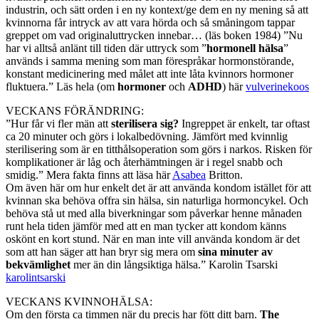
industrin, och sätt orden i en ny kontext/ge dem en ny mening så att
kvinnorna får intryck av att vara hörda och så småningom tappar
greppet om vad originaluttrycken innebar… (läs boken 1984) ”Nu
har vi alltså anlänt till tiden där uttryck som ”
hormonell hälsa
”
används i samma mening som man förespråkar hormonstörande,
konstant medicinering med målet att inte låta kvinnors hormoner
fluktuera.” Läs hela (om
hormoner
och
ADHD
) här
vulverinekoos
VECKANS FÖRÄNDRING:
”Hur får vi fler män att
sterilisera sig?
Ingreppet är enkelt, tar oftast
ca 20 minuter och görs i lokalbedövning. Jämfört med kvinnlig
sterilisering som är en titthålsoperation som görs i narkos. Risken för
komplikationer är låg och återhämtningen är i regel snabb och
smidig.” Mera fakta finns att läsa här
Asabea
Britton.
Om även här om hur enkelt det är att använda kondom istället för att
kvinnan ska behöva offra sin hälsa, sin naturliga hormoncykel. Och
behöva stå ut med alla biverkningar som påverkar henne månaden
runt hela tiden jämför med att en man tycker att kondom känns
oskönt en kort stund. När en man inte vill använda kondom är det
som att han säger att han bryr sig mera om
sina minuter av
bekvämlighet
mer än din långsiktiga hälsa.” Karolin Tsarski
karolintsarski
VECKANS KVINNOHÄLSA:
Om den första ca timmen när du precis har fött ditt barn.
The