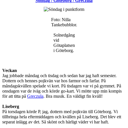
Söndag / Göteborg / Greczula
/
gröt
Foto: Nilla
Tankebubblor.
Solnedgång
vid
Götaplatsen
i Göteborg.
Veckan
Jag jobbade måndag och tisdag och sedan har jag haft semester.
Dottern och hennes pojkvän var hos farmor och farfar. På
måndagskvällen spelade vi kort. På tisdagen var vi på gymmet. På
onsdagen var de iväg och körde go-kart. Vi mötte upp min kompis
för att titta på
Greczula
. Bra musik. En väldigt fin kväll!
Liseberg
På torsdagen körde P, jag, dottern med pojkvän till Göteborg. Vi
tillbringa hela eftermiddagen och kvällen på Liseberg. Det blev ett
separat inlägg av det. Så skönt och härligt väder vi har haft.