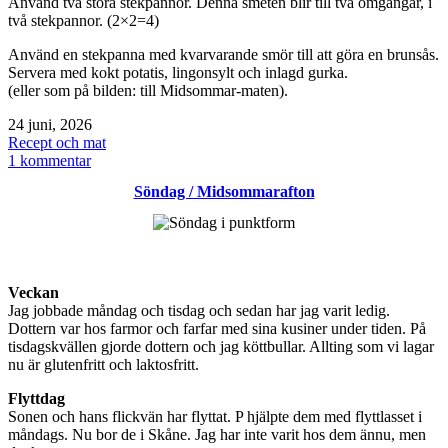
Använd två stora stekpannor. Denna smeten blir till två omgångar, i
två stekpannor. (2×2=4)
Använd en stekpanna med kvarvarande smör till att göra en brunsås.
Servera med kokt potatis, lingonsylt och inlagd gurka.
(eller som på bilden: till Midsommar-maten).
Publicerat
24 juni, 2026
den
Kategoriserat
Recept och mat
som
till
1 kommentar
Pappas
Söndag / Midsommarafton
köttbullar
/
biffar
Veckan
Jag jobbade måndag och tisdag och sedan har jag varit ledig.
Dottern var hos farmor och farfar med sina kusiner under tiden. På
tisdagskvällen gjorde dottern och jag köttbullar. Allting som vi lagar
nu är glutenfritt och laktosfritt.
Flyttdag
Sonen och hans flickvän har flyttat. P hjälpte dem med flyttlasset i
måndags. Nu bor de i Skåne. Jag har inte varit hos dem ännu, men