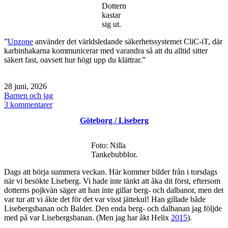
Dottern
kastar
sig ut.
”
Upzone
använder det världsledande säkerhetssystemet CliC-iT, där
karbinhakarna kommunicerar med varandra så att du alltid sitter
säkert fast, oavsett hur högt upp du klättrar.”
Publicerat
28 juni, 2026
den
Kategoriserat
Barnen och jag
som
till
3 kommentarer
Göteborg
Göteborg / Liseberg
/
Upzone
höghöjdsbana
Foto: Nilla
klättra
Tankebubblor.
zipline
Dags att börja summera veckan. Här kommer bilder från i torsdags
när vi besökte Liseberg. Vi hade inte tänkt att åka dit först, eftersom
dotterns pojkvän säger att han inte gillar berg- och dalbanor, men det
var tur att vi åkte det för det var visst jättekul! Han gillade både
Lisebergsbanan och Balder. Den enda berg- och dalbanan jag följde
med på var Lisebergsbanan. (Men jag har åkt Helix
2015
).