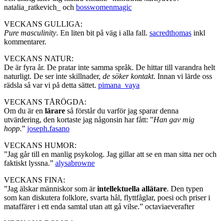
natalia_ratkevich_ och
bosswomenmagic
VECKANS GULLIGA:
Pure masculinity
. En liten bit på väg i alla fall.
sacredthomas
inkl
kommentarer.
VECKANS NATUR:
De är fyra år. De pratar inte samma språk. De hittar till varandra helt
naturligt. De ser inte skillnader,
de söker kontakt
. Innan vi lärde oss
rädsla så var vi på detta sättet.
pimana_vaya
VECKANS TÅRÖGDA:
Om du är en
lärare
så förstår du varför jag sparar denna
utvärdering, den kortaste jag någonsin har fått: ”
Han gav mig
hopp
.”
joseph.fasano
VECKANS HUMOR:
”Jag går till en manlig psykolog. Jag gillar att se en man sitta ner och
faktiskt lyssna.”
alysabrowne
VECKANS FINA:
”Jag älskar människor som är
intellektuella allätare
. Den typen
som kan diskutera folklore, svarta hål, flyttfåglar, poesi och priser i
mataffärer i ett enda samtal utan att gå vilse.” octaviaeverafter