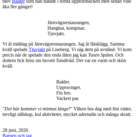
blev
Balder
som han hatade i första uppförsbacken men sedan ville
åka fler gånger!
Järnvägsrestaurangen,
Hanghai, kompisar,
Tjuvjakt.
Vi åt middag på Järnvägsrestaurangen. Jag åt fläsklägg. Samma
kväll spelade
Tjuvjakt
på Liseberg. Vi såg dem på avstånd. Vi kom
precis när de spelade den enda låten jag kan
Tusen Spänn
. Och
dottern fick höra sin favorit
Tandtråd
. Det var en varm och skön
kväll.
Balder.
Uppswinget.
Fin bro.
Vackert par.
”
Det här kommer vi minnas länge!
” Vilken bra dag med fint väder,
trevligt sällskap, kul aktiviteter, mycket adrenalin och många skratt.
Publicerat
28 juni, 2026
den
Kategoriserat
Barnen och jag