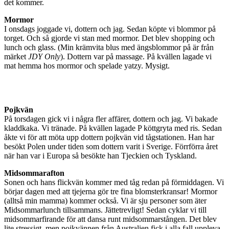
det kommer.
Mormor
I onsdags joggade vi, dottern och jag. Sedan köpte vi blommor på
torget. Och så gjorde vi stan med mormor. Det blev shopping och
lunch och glass. (Min krämvita blus med ängsblommor på är från
märket
JDY Only
). Dottern var på massage. På kvällen lagade vi
mat hemma hos mormor och spelade yatzy. Mysigt.
Pojkvän
På torsdagen gick vi i några fler affärer, dottern och jag. Vi bakade
kladdkaka. Vi tränade. På kvällen lagade P köttgryta med ris. Sedan
åkte vi för att möta upp dottern pojkvän vid tågstationen. Han har
besökt Polen under tiden som dottern varit i Sverige. Förrförra året
när han var i Europa så besökte han Tjeckien och Tyskland.
Midsommarafton
Sonen och hans flickvän kommer med tåg redan på förmiddagen. Vi
börjar dagen med att tjejerna gör tre fina blomsterkransar! Mormor
(alltså min mamma) kommer också. Vi är sju personer som äter
Midsommarlunch tillsammans. Jättetrevligt! Sedan cyklar vi till
midsommarfirande för att dansa runt midsommarstången. Det blev
lite stressigt, men pojkvännen från Australien fick i alla fall uppleva