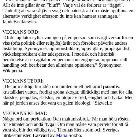
Allt de inte gillar är en ”bluff”. Varje val de förlorar är ”riggat”.
Tänk dig att vara så jävla svag och patetisk att du måste uppfinna en
alternativ verklighet eftersom du inte kan hantera sanningen.”
JamieBonkiewicz
VECKANS ORD:
”Ordet agitator syftar vanligen på en person som ivrigt verkar för en
viss (ofta politisk eller religiös) åsikt och försöker påverka andras
inställning. Synonymer: opinionsbildare, uppviglare, propagandist,
väckelsepredikant eller talesperson. I retorisk och historisk
bemärkelse är en agitator en person som engagerar, uppmanar till
handling och bearbetar den allmänna opinionen.” Synonymer,
Wikipedia.
VECKANS TEORI:
”Det är märkligt hur idén om himlen är ett helt orört
paradis
,
kristallklart vatten, frodigt gröna skogar, tillräckligt med mat för alla,
klasslös, pengalös, statslös, en utopi av fred, enighet och lycka. Men
här på jorden anses det vara en galen ideologi.” SizweLo
VECKANS KLIMAT:
Några ord om perfektion. Och maktmissbruk. Får man höja rösten
för klimatet och ändå flyga? Om man måste vara perfekt för att få
yttra sig blir det väldigt tyst. Thomas Stenström och Sveriges
utrikesminister.
Läsvärt
av
Maria
Soxbo.