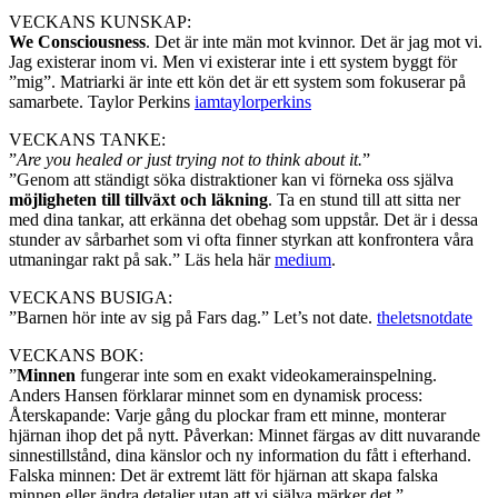
VECKANS KUNSKAP:
We Consciousness
. Det är inte män mot kvinnor. Det är jag mot vi.
Jag existerar inom vi. Men vi existerar inte i ett system byggt för
”mig”. Matriarki är inte ett kön det är ett system som fokuserar på
samarbete. Taylor Perkins
iamtaylorperkins
VECKANS TANKE:
”
Are you healed or just trying not to think about it.
”
”Genom att ständigt söka distraktioner kan vi förneka oss själva
möjligheten till tillväxt och läkning
. Ta en stund till att sitta ner
med dina tankar, att erkänna det obehag som uppstår. Det är i dessa
stunder av sårbarhet som vi ofta finner styrkan att konfrontera våra
utmaningar rakt på sak.” Läs hela här
medium
.
VECKANS BUSIGA:
”Barnen hör inte av sig på Fars dag.” Let’s not date.
theletsnotdate
VECKANS BOK:
”
Minnen
fungerar inte som en exakt videokamerainspelning.
Anders Hansen förklarar minnet som en dynamisk process:
Återskapande: Varje gång du plockar fram ett minne, monterar
hjärnan ihop det på nytt. Påverkan: Minnet färgas av ditt nuvarande
sinnestillstånd, dina känslor och ny information du fått i efterhand.
Falska minnen: Det är extremt lätt för hjärnan att skapa falska
minnen eller ändra detaljer utan att vi själva märker det.”