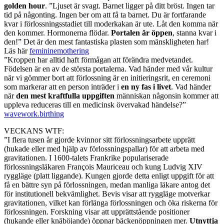
golden hour
. ”Ljuset är svagt. Barnet ligger på ditt bröst. Ingen tar
tid på någonting. Ingen ber om att få ta barnet. Du är fortfarande
kvar i förlossningsstadiet till moderkakan är ute. Låt den komma när
den kommer. Hormonerna flödar.
Portalen är öppen
, stanna kvar i
den!” Det är den mest fantastiska plasten som mänskligheten har!
Läs här
femininemothering
”Kroppen har alltid haft förmågan att förändra medvetandet.
Födelsen är en av de största portalerna. Vad händer med vår kultur
när vi gömmer bort att förlossning är en initieringsrit, en ceremoni
som markerar att en person inträder i
en ny fas i livet
. Vad händer
när
den mest kraftfulla uppgiften
människan någonsin kommer att
uppleva reduceras till en medicinsk övervakad händelse?”
wavework.birthing
VECKANS WTF:
”I flera tusen år gjorde kvinnor sitt förlossningsarbete upprätt
(hukade eller med hjälp av förlossningspallar) för att arbeta med
gravitationen. I 1600-talets Frankrike populariserade
förlossningsläkaren François Mauriceau och kung Ludvig XIV
ryggläge (platt liggande). Kungen gjorde detta enligt uppgift för att
få en bättre syn på förlossningen, medan manliga läkare antog det
för institutionell bekvämlighet. Bevis visar att ryggläge motverkar
gravitationen, vilket kan förlänga förlossningen och öka riskerna för
förlossningen. Forskning visar att upprättstående positioner
(hukande eller knäböjande) öppnar bäckenöppningen mer.
Utnyttja