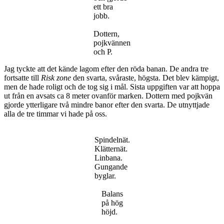
ett bra
jobb.
Dottern,
pojkvännen
och P.
Jag tyckte att det kände lagom efter den röda banan. De andra tre
fortsatte till
Risk zone
den svarta, svåraste, högsta. Det blev kämpigt,
men de hade roligt och de tog sig i mål. Sista uppgiften var att hoppa
ut från en avsats ca 8 meter ovanför marken. Dottern med pojkvän
gjorde ytterligare två mindre banor efter den svarta. De utnyttjade
alla de tre timmar vi hade på oss.
Spindelnät.
Klätternät.
Linbana.
Gungande
byglar.
Balans
på hög
höjd.