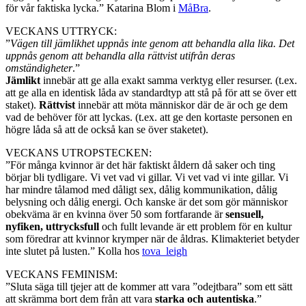
för vår faktiska lycka.” Katarina Blom i
MåBra
.
VECKANS UTTRYCK:
”
Vägen till jämlikhet uppnås inte genom att behandla alla lika. Det
uppnås genom att behandla alla rättvist utifrån deras
omständigheter
.”
Jämlikt
innebär att ge alla exakt samma verktyg eller resurser. (t.ex.
att ge alla en identisk låda av standardtyp att stå på för att se över ett
staket).
Rättvist
innebär att möta människor där de är och ge dem
vad de behöver för att lyckas. (t.ex. att ge den kortaste personen en
högre låda så att de också kan se över staketet).
VECKANS UTROPSTECKEN:
”För många kvinnor är det här faktiskt åldern då saker och ting
börjar bli tydligare. Vi vet vad vi gillar. Vi vet vad vi inte gillar. Vi
har mindre tålamod med dåligt sex, dålig kommunikation, dålig
belysning och dålig energi. Och kanske är det som gör människor
obekväma är en kvinna över 50 som fortfarande är
sensuell,
nyfiken, uttrycksfull
och fullt levande är ett problem för en kultur
som föredrar att kvinnor krymper när de åldras. Klimakteriet betyder
inte slutet på lusten.” Kolla hos
tova_leigh
VECKANS FEMINISM:
”Sluta säga till tjejer att de kommer att vara ”odejtbara” som ett sätt
att skrämma bort dem från att vara
starka och autentiska
.”