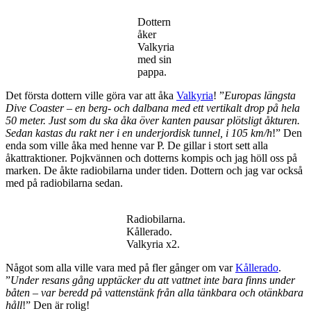
Dottern
åker
Valkyria
med sin
pappa.
Det första dottern ville göra var att åka
Valkyria
! ”
Europas längsta
Dive Coaster – en berg- och dalbana med ett vertikalt drop på hela
50 meter. Just som du ska åka över kanten pausar plötsligt åkturen.
Sedan kastas du rakt ner i en underjordisk tunnel, i 105 km/h
!” Den
enda som ville åka med henne var P. De gillar i stort sett alla
åkattraktioner. Pojkvännen och dotterns kompis och jag höll oss på
marken. De åkte radiobilarna under tiden. Dottern och jag var också
med på radiobilarna sedan.
Radiobilarna.
Kållerado.
Valkyria x2.
Något som alla ville vara med på fler gånger om var
Kållerado
.
”
Under resans gång upptäcker du att vattnet inte bara finns under
båten – var beredd på vattenstänk från alla tänkbara och otänkbara
håll
!” Den är rolig!