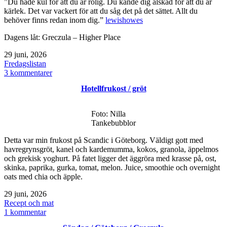
”Du hade kul för att du är rolig. Du kände dig älskad för att du är
kärlek. Det var vackert för att du såg det på det sättet. Allt du
behöver finns redan inom dig.”
lewishowes
Dagens låt: Greczula – Higher Place
Publicerat
29 juni, 2026
den
Kategoriserat
Fredagslistan
som
till
3 kommentarer
Fredagslistan
Hotellfrukost / gröt
/
minnet
/
Foto: Nilla
hormonell
Tankebubblor
hälsa
/
Detta var min frukost på Scandic i Göteborg. Väldigt gott med
förlossning
havregrynsgröt, kanel och kardemumma, kokos, granola, äppelmos
och grekisk yoghurt. På fatet ligger det äggröra med krasse på, ost,
skinka, paprika, gurka, tomat, melon. Juice, smoothie och overnight
oats med chia och äpple.
Publicerat
29 juni, 2026
den
Kategoriserat
Recept och mat
som
till
1 kommentar
Hotellfrukost