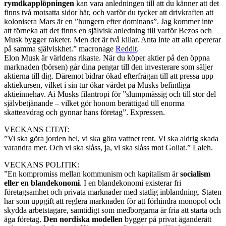
rymdkapplöpningen
kan vara anledningen till att du känner att det
finns två motsatta sidor här, och varför du tycker att drivkraften att
kolonisera Mars är en ”hungern efter dominans”. Jag kommer inte
att förneka att det finns en självisk anledning till varför Bezos och
Musk bygger raketer. Men det är två killar. Anta inte att alla opererar
på samma själviskhet.” macronage
Reddit
.
Elon Musk är världens rikaste. När du köper aktier på den öppna
marknaden (börsen) går dina pengar till den investerare som säljer
aktierna till dig. Däremot bidrar ökad efterfrågan till att pressa upp
aktiekursen, vilket i sin tur ökar värdet på Musks befintliga
aktieinnehav. Ai Musks filantropi för ”slumpmässig och till stor del
självbetjänande – vilket gör honom berättigad till enorma
skatteavdrag och gynnar hans företag”. Expressen.
VECKANS CITAT:
”Vi ska göra jorden hel, vi ska göra vattnet rent. Vi ska aldrig skada
varandra mer. Och vi ska slåss, ja, vi ska slåss mot Goliat.” Laleh.
VECKANS POLITIK:
”En kompromiss mellan kommunism och kapitalism är
socialism
eller en blandekonomi
. I en blandekonomi existerar fri
företagsamhet och privata marknader med statlig inblandning. Staten
har som uppgift att reglera marknaden för att förhindra monopol och
skydda arbetstagare, samtidigt som medborgarna är fria att starta och
äga företag.
Den nordiska modellen
bygger på privat äganderätt