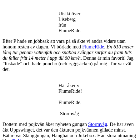
Utsikt över
Liseberg
från
FlumeRide.
Efter P hade en jobbsak att vara på så åkte vi andra vidare utan
honom resten av dagen. Vi började med
FlumeRide
.
En 610 meter
lång tur genom vattenfall och snabba svängar surfar du fram tills
du faller fritt 14 meter i upp till 60 km/h
. Denna är min favorit! Jag
”fuskade” och hade poncho (och ryggsäcken) på mig. Tur var väl
det.
Här åker vi
FlumeRide!
FlumeRide.
Stormvåg.
Dottern med pojkvän åker nyheten gungan
Stormvåg
. De har även
åkt Uppswinget, det var den åkturen pojkvännen gillade minst.
Bättre var Slänggungan, Hanghai och Jukebox. Han stora utmaning