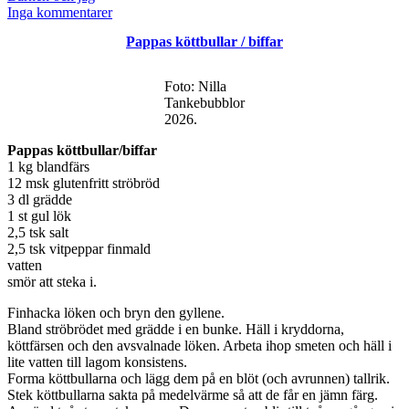
som
till
Inga kommentarer
Göteborg
Pappas köttbullar / biffar
/
Liseberg
Foto: Nilla
Tankebubblor
2026.
Pappas köttbullar/biffar
1 kg blandfärs
12 msk glutenfritt ströbröd
3 dl grädde
1 st gul lök
2,5 tsk salt
2,5 tsk vitpeppar finmald
vatten
smör att steka i.
Finhacka löken och bryn den gyllene.
Bland ströbrödet med grädde i en bunke. Häll i kryddorna,
köttfärsen och den avsvalnade löken. Arbeta ihop smeten och häll i
lite vatten till lagom konsistens.
Forma köttbullarna och lägg dem på en blöt (och avrunnen) tallrik.
Stek köttbullarna sakta på medelvärme så att de får en jämn färg.