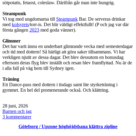
sötpotatis, fetaost, coleslaw. Därifrån går man inte hungrig.
Steampunk
Vi tog med ungdomarna till
Steampunk
Bar. De serveras drinkar
med
kolsyreis
/torr-is. Det blir väldigt effektfullt! (P och jag var där
första gången
2023
med goda vänner).
Glimmer
Det har varit ännu en underbart glimrande vecka med semesterdagar
och tid med dottern! Så härligt att göra saker tillsammans. Vi har
verkligen njutit av dessa dagar. Det blev dessutom en bonusdag
eftersom deras flyg blev inställt och resan blev framflyttad. Nu är de
i alla fall på väg hem till Sydney igen.
Träning
Ett Dance-pass med dottern i tisdags samt lite styrketräning i
gymmet. En hel del promenerande också. Och klättring.
Publicerat
28 juni, 2026
den
Kategoriserat
Barnen och jag
som
till
3 kommentarer
Söndag
Göteborg / Upzone höghöjdsbana klättra zipline
/
Göteborg