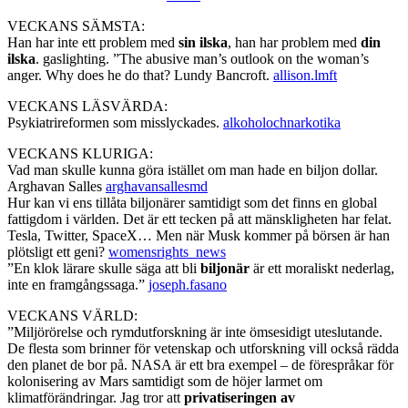
VECKANS SÄMSTA:
Han har inte ett problem med
sin ilska
, han har problem med
din
ilska
. gaslighting. ”The abusive man’s outlook on the woman’s
anger. Why does he do that? Lundy Bancroft.
allison.lmft
VECKANS LÄSVÄRDA:
Psykiatrireformen som misslyckades.
alkoholochnarkotika
VECKANS KLURIGA:
Vad man skulle kunna göra istället om man hade en biljon dollar.
Arghavan Salles
arghavansallesmd
Hur kan vi ens tillåta biljonärer samtidigt som det finns en global
fattigdom i världen. Det är ett tecken på att mänskligheten har felat.
Tesla, Twitter, SpaceX… Men när Musk kommer på börsen är han
plötsligt ett geni?
womensrights_news
”En klok lärare skulle säga att bli
biljonär
är ett moraliskt nederlag,
inte en framgångssaga.”
joseph.fasano
VECKANS VÄRLD:
”Miljörörelse och rymdutforskning är inte ömsesidigt uteslutande.
De flesta som brinner för vetenskap och utforskning vill också rädda
den planet de bor på. NASA är ett bra exempel – de förespråkar för
kolonisering av Mars samtidigt som de höjer larmet om
klimatförändringar. Jag tror att
privatiseringen av