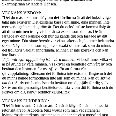
Skärmhjärnan av Anders Hansen.
VECKANS VISDOM:
”Det du måste komma ihåg om
det förflutna
är att det bokstavligen
talat inte existerar. Det existerar bara i ditt sinne, dina minnen. Inte
mer verkligt än en dagdröm är. Det du också måste komma ihåg är
att
dina minnen
troligtvis inte är så exakta som du tror. De är
färgade av dina känslor och hur du kände dig och färgade av ditt
eget minne. Ditt sinne överdriver vissa saker och glömmer helt andra
saker. Någon annan som upplevde exakt samma sak som du minns
det troligtvis väldigt annorlunda. Minnen är inte korrekta och kan
inte litas på.
Vi får vår självuppfattning från våra minnen
. Vi bestämmer vilka vi
är på grund av våra minnen. Vi skriver en berättelse om vårt liv och
berättar den historien för oss själva för att forma vår
självuppfattning. Eftersom det förflutna inte existerar längre och det
du minns hände förmodligen inte alls som du minns, kan du
skriva
om
det. Skriv om berättelsen du berättar om dig själv för dig själv.
Skriv om din personliga berättelse och skriv om ditt förflutna och du
skriver om dig själv.” redditor xDubLifex
VECKANS FUNDERING:
”Det är intressant. Det är smart. Det är äckligt. Det är ett klassiskt
retoriskt grepp. Adoptera
buzz words
som man vet attraherar
kvinnor/patienter/konsumenter som känner ett visst motstånd mot