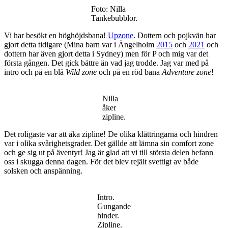
/
Foto: Nilla
Greczula
Tankebubblor.
Vi har besökt en höghöjdsbana!
Upzone
. Dottern och pojkvän har
gjort detta tidigare (Mina barn var i Ängelholm
2015
och
2021
och
dottern har även gjort detta i Sydney) men för P och mig var det
första gången. Det gick bättre än vad jag trodde. Jag var med på
intro och på en blå
Wild zone
och på en röd bana
Adventure zone
!
Nilla
åker
zipline.
Det roligaste var att åka zipline! De olika klättringarna och hindren
var i olika svårighetsgrader. Det gällde att lämna sin comfort zone
och ge sig ut på äventyr! Jag är glad att vi till största delen befann
oss i skugga denna dagen. För det blev rejält svettigt av både
solsken och anspänning.
Intro.
Gungande
hinder.
Zipline.