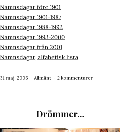
Namnsdagar före 1901
Namnsdagar 1901-1987
Namnsdagar 1988-1992
Namnsdagar 1993-2000
Namnsdagar från 2001
Namnsdagar, alfabetisk lista
Publicerat
Kategoriserat
till
31 maj, 2006
Allmänt
2 kommentarer
den
som
Namnsdagar
Drömmer…