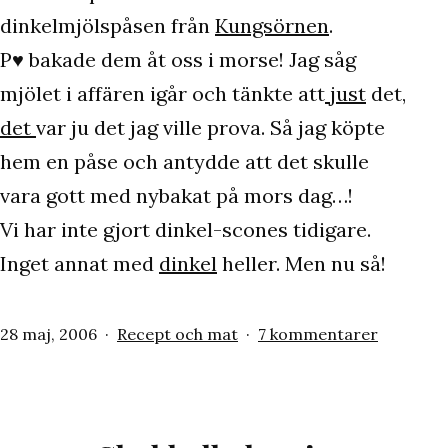
dinkelmjölspåsen från
Kungsörnen
.
P♥ bakade dem åt oss i morse! Jag såg
mjölet i affären igår och tänkte att
just
det,
det
var ju det jag ville prova. Så jag köpte
hem en påse och antydde att det skulle
vara gott med nybakat på mors dag…!
Vi har inte gjort dinkel-scones tidigare.
Inget annat med
dinkel
heller. Men nu så!
Publicerat
Kategoriserat
till
28 maj, 2006
Recept och mat
7 kommentarer
den
som
Fullkorn
scones