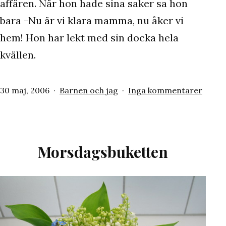
affären. När hon hade sina saker sa hon
bara -Nu är vi klara mamma, nu åker vi
hem! Hon har lekt med sin docka hela
kvällen.
Publicerat
Kategoriserat
till
30 maj, 2006
Barnen och jag
Inga kommentarer
den
som
En
docka
Morsdagsbuketten