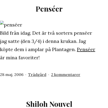
Penséer
Bild från idag. Det är två sorters penséer
jag satte (den 3/4) i denna krukan. Jag
köpte dem i amplar på Plantagen.
Penséer
är mina favoriter!
Publicerat
Kategoriserat
till
28 maj, 2006
Trädgård
2 kommentarer
den
som
Penséer
Shiloh Nouvel