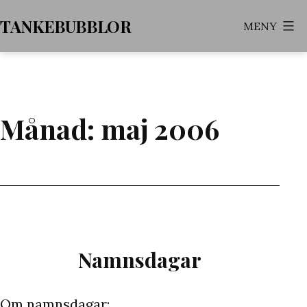
Hoppa
TANKEBUBBLOR
MENY
till
innehåll
Månad:
maj 2006
Namnsdagar
Om namnsdagar: