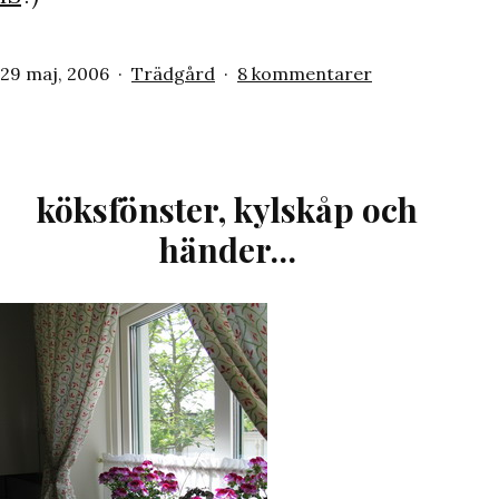
Publicerat
Kategoriserat
till
29 maj, 2006
Trädgård
8 kommentarer
den
som
Morsdagsbuke
köksfönster, kylskåp och
händer…