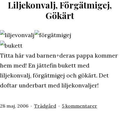
händer…
Liljekonvalj, Förgätmigej,
Gökärt
Titta här vad barnen+deras pappa kommer
hem med! En jättefin bukett med
liljekonvalj, förgätmigej och gökärt. Det
doftar underbart med liljekonvaljer!
Publicerat
Kategoriserat
till
28 maj, 2006
Trädgård
5 kommentarer
den
som
Liljekonvalj,
Förgätmigej,
Gökärt