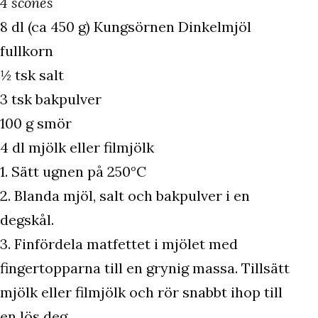
4 scones
8 dl (ca 450 g) Kungsörnen Dinkelmjöl
fullkorn
½ tsk salt
3 tsk bakpulver
100 g smör
4 dl mjölk eller filmjölk
1. Sätt ugnen på 250°C
2. Blanda mjöl, salt och bakpulver i en
degskål.
3. Finfördela matfettet i mjölet med
fingertopparna till en grynig massa. Tillsätt
mjölk eller filmjölk och rör snabbt ihop till
en lös deg.