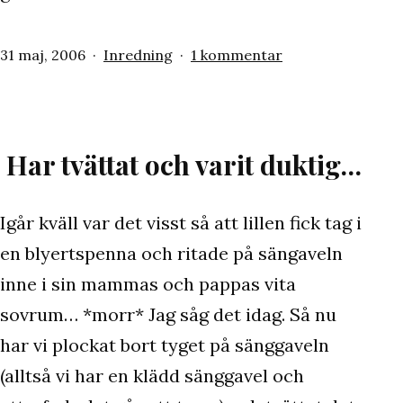
Publicerat
Kategoriserat
till
31 maj, 2006
Inredning
1 kommentar
den
som
Drömmer…
Har tvättat och varit duktig…
Igår kväll var det visst så att lillen fick tag i
en blyertspenna och ritade på sängaveln
inne i sin mammas och pappas vita
sovrum… *morr* Jag såg det idag. Så nu
har vi plockat bort tyget på sänggaveln
(alltså vi har en klädd sänggavel och