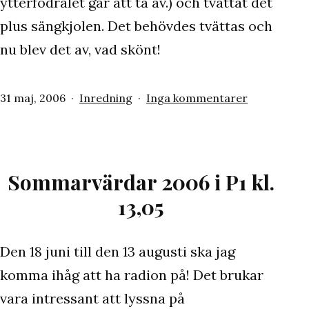
ytterfodralet går att ta av.) och tvättat det
plus sängkjolen. Det behövdes tvättas och
nu blev det av, vad skönt!
Publicerat
Kategoriserat
till
31 maj, 2006
Inredning
Inga kommentarer
den
som
Har
tvättat
och
varit
Sommarvärdar 2006 i P1 kl.
duktig…
13,05
Den 18 juni till den 13 augusti ska jag
komma ihåg att ha radion på! Det brukar
vara intressant att lyssna på