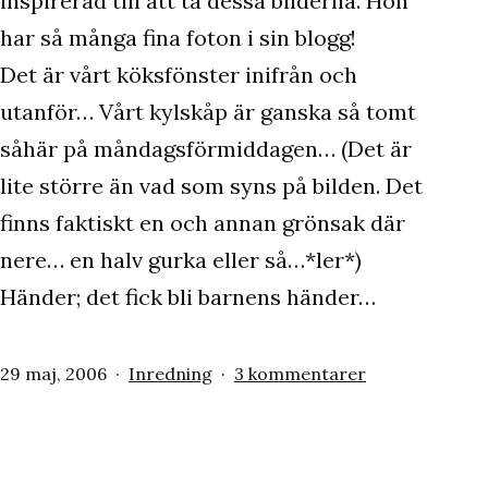
inspirerad till att ta dessa bilderna. Hon
har så många fina foton i sin blogg!
Det är vårt köksfönster inifrån och
utanför… Vårt kylskåp är ganska så tomt
såhär på måndagsförmiddagen… (Det är
lite större än vad som syns på bilden. Det
finns faktiskt en och annan grönsak där
nere… en halv gurka eller så…*ler*)
Händer; det fick bli barnens händer…
Publicerat
Kategoriserat
till
29 maj, 2006
Inredning
3 kommentarer
den
som
köksfönster,
kylskåp
och