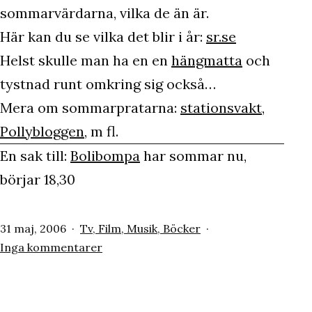
sommarvärdarna, vilka de än är.
Här kan du se vilka det blir i år:
sr.se
Helst skulle man ha en en
hängmatta
och
tystnad runt omkring sig också…
Mera om sommarpratarna:
stationsvakt
,
Pollybloggen
, m fl.
En sak till:
Bolibompa
har sommar nu,
börjar 18,30
Publicerat
Kategoriserat
31 maj, 2006
Tv, Film, Musik, Böcker
den
som
till
Inga kommentarer
Sommarvärdar
2006
i