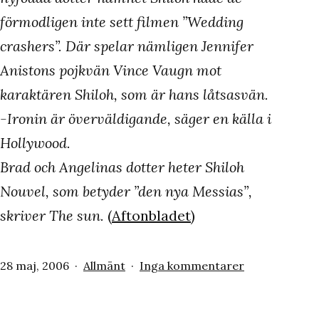
förmodligen inte sett filmen ”Wedding
crashers”. Där spelar nämligen Jennifer
Anistons pojkvän Vince Vaugn mot
karaktären Shiloh, som är hans låtsasvän.
-Ironin är överväldigande, säger en källa i
Hollywood.
Brad och Angelinas dotter heter Shiloh
Nouvel, som betyder ”den nya Messias”,
skriver The sun.
(
Aftonbladet
)
Publicerat
Kategoriserat
till
28 maj, 2006
Allmänt
Inga kommentarer
den
som
Shiloh
Nouvel