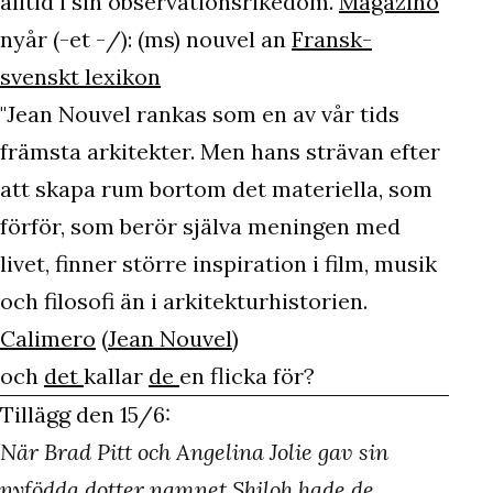
alltid i sin observationsrikedom.
Magazino
nyår (-et -/): (ms) nouvel an
Fransk-
svenskt lexikon
"Jean Nouvel rankas som en av vår tids
främsta arkitekter. Men hans strävan efter
att skapa rum bortom det materiella, som
förför, som berör själva meningen med
livet, finner större inspiration i film, musik
och filosofi än i arkitekturhistorien.
Calimero
(
Jean Nouvel
)
och
det
kallar
de
en flicka för?
Tillägg den 15/6:
När Brad Pitt och Angelina Jolie gav sin
nyfödda dotter namnet Shiloh hade de