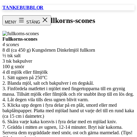
Hoppa
TANKEBUBBLOR
till
innehåll
Fullkorns-scones
MENY
STÄNG
Fullkorns-scones
4 scones
8 dl (ca 450 g) Kungsörnen Dinkelmjöl fullkorn
½ tsk salt
3 tsk bakpulver
100 g smör
4 dl mjölk eller filmjölk
1. Sätt ugnen på 250°C
2. Blanda mjöl, salt och bakpulver i en degskål.
3. Finfördela matfettet i mjölet med fingertopparna till en grynig
massa. Tillsätt mjölk eller filmjölk och rör snabbt ihop till en lös deg.
4. Låt degen vila tills dess ugnen blivit varm.
5. Klicka upp degen i fyra delar på en plåt, smord eller med
bakplåtspapper. Platta med mjölad hand ut varje del till en rund kaka
(ca 15 cm i daimeter.)
6. Skåra varje kaka korsvis i fyra delar med en mjölad kniv.
7. Grädda i mitten av ugnen, 12-14 minuter. Bryt isär kakorna.
Servera dem nygräddade med smör, ost och gärna marmelad. (Tips!