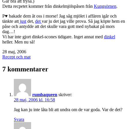
Går bra att frysa.)
Detta recpetet kommer från dinkelmjölspåsen från
Kungsörnen
.
P♥ bakade dem åt oss i morse! Jag såg mjölet i affären igår och
tänkte att
just
det,
det
var ju det jag ville prova. Så jag köpte hem en
påse och antydde att det skulle vara gott med nybakat på mors
dag…!
Vi har inte gjort dinkel-scones tidigare. Inget annat med
dinkel
heller. Men nu så!
Publicerat
28 maj, 2006
den
Kategoriserat
Recept och mat
som
7 kommentarer
rumbaqueen
skriver:
28 maj, 2006 kl. 16:58
Jag kan ju inte låta bli att undra om de var goda. Var de det?
Svara