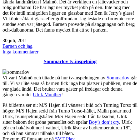
kända landmärken i Malmö. Det är verkligen en jättevacker och
rolig golfbana! De har lagt ner mycket jobb på den. Inte nog med
det för intill minigolfen ligger en glassbar med Ben & Jerry’s glass!
Vi köpte såklart glass efter golfrundan. Jag testade en brownie core
sundae som var jättegod. Barnen provade på slänggungan och berg-
och-dalbanorna. Det fanns mycket fint att se i parken.
Publicerat
30 juli, 2011
den
Kategoriserat
Barnen och jag
som
till
Inga kommentarer
Malmö
Sommarlov tv-inspelning
Folkets
Park
Vi var i Malmö och tittade på hur tv-inspelningen av
Sommarlov
går
till. Vi var lite sena så barnen fick inga bra platser i publiken, men de
var glada ändå. Det brukar vara gäster på fredagar och denna
gången var det
Ulrik Munther
!
På bilderna ser ni: M/S Hajen till vänster i bild och Turning Torso till
höger, M/S Hajen sedd från Turno Torso-hållet, Malin pratar med
Ulrik, tv-inspelningsbåten M/S Hajen sedd från baksidan, Ulrik
sitter bakom det gröna parasollet och spelar
Boy’s don’t cry
, Ulrik
gör en bakåtvolt ner i vattnet, Ulrik läser av badtemperaturen 18°,
och så han simmar tillbaka till båten.
Program 47 finns att se på
SVT Play
.