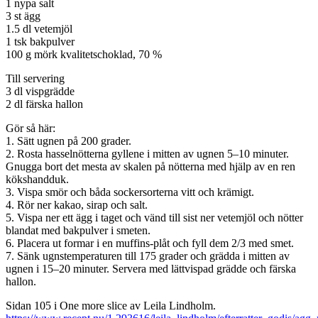
1 nypa salt
3 st ägg
1.5 dl vetemjöl
1 tsk bakpulver
100 g mörk kvalitetschoklad, 70 %
Till servering
3 dl vispgrädde
2 dl färska hallon
Gör så här:
1. Sätt ugnen på 200 grader.
2. Rosta hasselnötterna gyllene i mitten av ugnen 5–10 minuter.
Gnugga bort det mesta av skalen på nötterna med hjälp av en ren
kökshandduk.
3. Vispa smör och båda sockersorterna vitt och krämigt.
4. Rör ner kakao, sirap och salt.
5. Vispa ner ett ägg i taget och vänd till sist ner vetemjöl och nötter
blandat med bakpulver i smeten.
6. Placera ut formar i en muffins-plåt och fyll dem 2/3 med smet.
7. Sänk ugnstemperaturen till 175 grader och grädda i mitten av
ugnen i 15–20 minuter. Servera med lättvispad grädde och färska
hallon.
Sidan 105 i One more slice av Leila Lindholm.