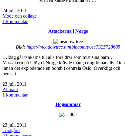
scarfen kanske mamma tar 😉
Publicerat
24 juli, 2011
den
Kategoriserat
Mode och collage
som
till
1 kommentar
cool
Attackerna i Norge
jacka
från
Lindex
Bild:
https://meadowtree.tumblr.com/post/7325728685
…Idag går tankarna till alla föräldrar som mist sina barn…
Massakern på Utöya i Norge krävde många ungdomars liv. Och
innan det exploderade en bomb i centrala Oslo. Overkligt och
hemskt…
Publicerat
23 juli, 2011
den
Kategoriserat
Allmänt
som
till
1 kommentar
Attackerna
Högsommar
i
Norge
Publicerat
23 juli, 2011
den
Kategoriserat
Trädgård
som
till
2 kommentarer