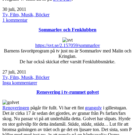
Publicerat
30 juli, 2011
den
Kategoriserat
Tv, Film, Musik, Böcker
som
till
1 kommentar
Sommarlov
Sommarlov och Fenklubben
tv-
inspelning
https://svt.se/2.157059/sommarlov
Barnens favoritprogram på tv just nu är Sommarlov med Malin och
Kringlan.
De har också skickat efter varsitt Fenklubbsmärke.
Publicerat
27 juli, 2011
den
Kategoriserat
Tv, Film, Musik, Böcker
som
till
Inga kommentarer
Sommarlov
Renovering i tv-rummet golvet
och
Fenklubben
Renoveringen
pågår för fullt. Vi har ett fint
grangolv
i gillestugan.
Det är cirka 17 år sedan det gjordes, av granar från Ps farfars/fars
skog. Nu passar vi på att underhålla detta. Golvet har slipats. Hyrde
en stor golvslip för detta ändamål.
Städa, städa, städa…
Lut för att
bromsa gulningen av träet och ge det en ljusare ton. Det sista, som P
håller med med just nu, är att pensla på en hårdvaxolja; Osmo