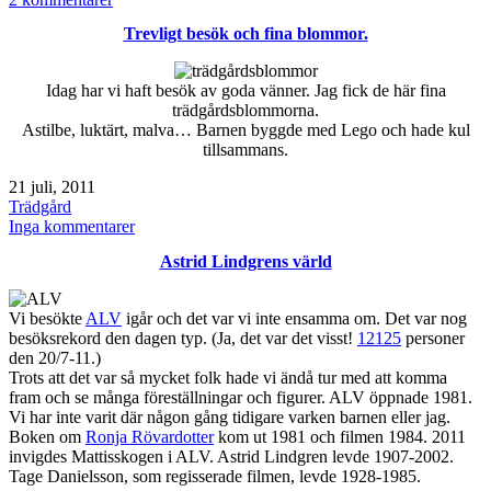
Högsommar
Trevligt besök och fina blommor.
Idag har vi haft besök av goda vänner. Jag fick de här fina
trädgårdsblommorna.
Astilbe, luktärt, malva… Barnen byggde med Lego och hade kul
tillsammans.
Publicerat
21 juli, 2011
den
Kategoriserat
Trädgård
som
till
Inga kommentarer
Trevligt
Astrid Lindgrens värld
besök
och
fina
Vi besökte
ALV
igår och det var vi inte ensamma om. Det var nog
blommor.
besöksrekord den dagen typ. (Ja, det var det visst!
12125
personer
den 20/7-11.)
Trots att det var så mycket folk hade vi ändå tur med att komma
fram och se många föreställningar och figurer. ALV öppnade 1981.
Vi har inte varit där någon gång tidigare varken barnen eller jag.
Boken om
Ronja Rövardotter
kom ut 1981 och filmen 1984. 2011
invigdes Mattisskogen i ALV. Astrid Lindgren levde 1907-2002.
Tage Danielsson, som regisserade filmen, levde 1928-1985.