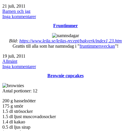
Publicerat
21 juli, 2011
den
Kategoriserat
Barnen och jag
som
till
Inga kommentarer
Astrid
Fruntimmer
Lindgrens
värld
Bild:
https://www.leila.se/leilas-recept/bakverk/index1,23.htm
Grattis till alla som har namnsdag i ”
fruntimmersveckan
”!
Publicerat
19 juli, 2011
den
Kategoriserat
Allmänt
som
till
Inga kommentarer
Fruntimmer
Brownie cupcakes
Antal portioner: 12
200 g hasselnötter
175 g smör
1.5 dl strösocker
1.5 dl ljust muscovadosocker
1.4 dl kakao
0.5 dl ljus sirap