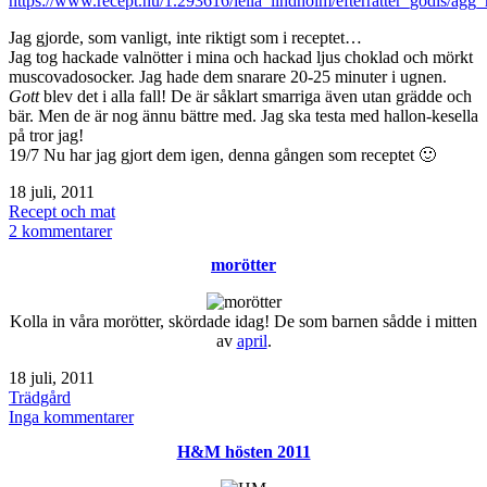
https://www.recept.nu/1.293616/leila_lindholm/efterratter_godis/agg
Jag gjorde, som vanligt, inte riktigt som i receptet…
Jag tog hackade valnötter i mina och hackad ljus choklad och mörkt
muscovadosocker. Jag hade dem snarare 20-25 minuter i ugnen.
Gott
blev det i alla fall! De är såklart smarriga även utan grädde och
bär. Men de är nog ännu bättre med. Jag ska testa med hallon-kesella
på tror jag!
19/7 Nu har jag gjort dem igen, denna gången som receptet 🙂
Publicerat
18 juli, 2011
den
Kategoriserat
Recept och mat
som
till
2 kommentarer
Brownie
morötter
cupcakes
Kolla in våra morötter, skördade idag! De som barnen sådde i mitten
av
april
.
Publicerat
18 juli, 2011
den
Kategoriserat
Trädgård
som
till
Inga kommentarer
morötter
H&M hösten 2011