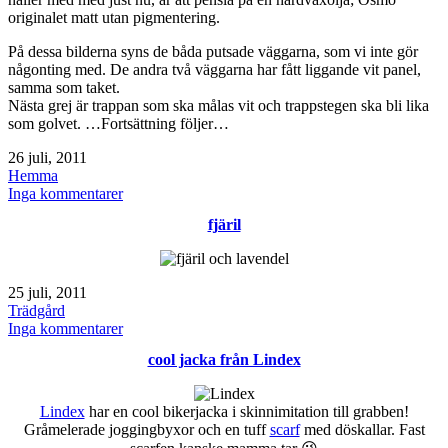
originalet matt utan pigmentering.
På dessa bilderna syns de båda putsade väggarna, som vi inte gör
någonting med. De andra två väggarna har fått liggande vit panel,
samma som taket.
Nästa grej är trappan som ska målas vit och trappstegen ska bli lika
som golvet. …Fortsättning följer…
Publicerat
26 juli, 2011
den
Kategoriserat
Hemma
som
till
Inga kommentarer
Renovering
fjäril
i
tv-
rummet
golvet
Publicerat
25 juli, 2011
den
Kategoriserat
Trädgård
som
till
Inga kommentarer
fjäril
cool jacka från Lindex
Lindex
har en cool bikerjacka i skinnimitation till grabben!
Gråmelerade joggingbyxor och en tuff
scarf
med döskallar. Fast