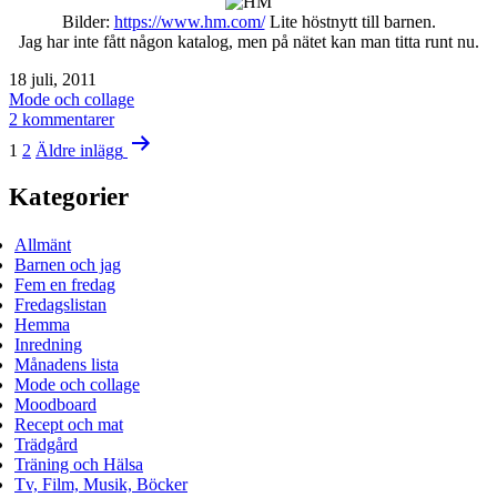
Bilder:
https://www.hm.com/
Lite höstnytt till barnen.
Jag har inte fått någon katalog, men på nätet kan man titta runt nu.
Publicerat
18 juli, 2011
den
Kategoriserat
Mode och collage
som
till
2 kommentarer
Sidnumrering
H&M
1
2
Äldre
inlägg
hösten
för
2011
Kategorier
inlägg
Allmänt
Barnen och jag
Fem en fredag
Fredagslistan
Hemma
Inredning
Månadens lista
Mode och collage
Moodboard
Recept och mat
Trädgård
Träning och Hälsa
Tv, Film, Musik, Böcker