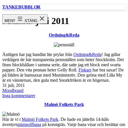
Hoppa
TANKEBUBBLOR
till
innehåll
Månad:
juli 2011
MENY
STÄNG
Ordning&Reda
Äntligen har jag handlat lite prylar från
Ordning&Reda
! Jag gillar
verkligen de här transparenta pennställen som heter Stockholm. Det
finns blockhållare i samma serie, där satte jag ett block med svarta
papper. Den vita pennan heter Gelly Roll.
Fiskars
har bra saxar! De
på bilden är barnsaxar med Muminmotiv. Den gröna med Lilla My
är en vänstersax, den gula med Snorkfröken är en högersax.
Publicerat
31 juli, 2011
den
Kategoriserat
Moodboard
som
till
Inga kommentarer
Ordning&Reda
Malmö Folkets Park
Här är vi i
Malmö Folkets Park
. De hade en jättefin 14-håls
äventyrs
minigolfbana
på konstgräs. Varje bana visar och berättar om