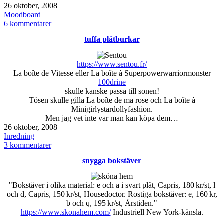
Publicerat
26 oktober, 2008
den
Kategoriserat
Moodboard
som
till
6 kommentarer
Adventspresent
tuffa plåtburkar
https://www.sentou.fr/
La boîte de Vitesse eller La boîte à Superpowerwarriormonster
100drine
skulle kanske passa till sonen!
Tösen skulle gilla La boîte de ma rose och La boîte à
Minigirlystardollyfashion.
Men jag vet inte var man kan köpa dem…
Publicerat
26 oktober, 2008
den
Kategoriserat
Inredning
som
till
3 kommentarer
tuffa
snygga bokstäver
plåtburkar
"Bokstäver i olika material: e och a i svart plåt, Capris, 180 kr/st, l
och d, Capris, 150 kr/st, Housedoctor. Rostiga bokstäver: e, 160 kr,
b och q, 195 kr/st, Årstiden."
https://www.skonahem.com/
Industriell New York-känsla.