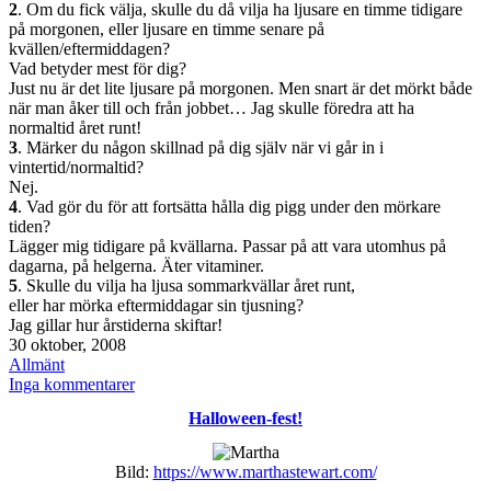
2
. Om du fick välja, skulle du då vilja ha ljusare en timme tidigare
på morgonen, eller ljusare en timme senare på
kvällen/eftermiddagen?
Vad betyder mest för dig?
Just nu är det lite ljusare på morgonen. Men snart är det mörkt både
när man åker till och från jobbet… Jag skulle föredra att ha
normaltid året runt!
3
. Märker du någon skillnad på dig själv när vi går in i
vintertid/normaltid?
Nej.
4
. Vad gör du för att fortsätta hålla dig pigg under den mörkare
tiden?
Lägger mig tidigare på kvällarna. Passar på att vara utomhus på
dagarna, på helgerna. Äter vitaminer.
5
. Skulle du vilja ha ljusa sommarkvällar året runt,
eller har mörka eftermiddagar sin tjusning?
Jag gillar hur årstiderna skiftar!
Publicerat
30 oktober, 2008
den
Kategoriserat
Allmänt
som
till
Inga kommentarer
vackert
Halloween-fest!
med
pumpor
Bild:
https://www.marthastewart.com/