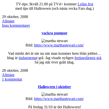
TV-tips: Ikväll 21.00 på TV4+ kommer
Leilas fest
med tips till Halloween (och nästa vecka Fars dag.)
Publicerat
29 oktober, 2008
den
Kategoriserat
Allmänt
som
till
Inga kommentarer
Halloween-
vackra pumpor
fest!
Bild:
https://www.marthastewart.com/
Vad mörkt det är ute nu när man kommer hem ifrån jobbet…
Idag är
tisdagstema
t grå. Jag visade nyligen
fredagsfärgen grå
.
Så jag står över grått idag.
Publicerat
28 oktober, 2008
den
Kategoriserat
Allmänt
som
till
1 kommentar
vackra
Halloween i oktober
pumpor
Bild:
https://www.marthastewart.com/
På fredag 31/10 är det Halloween!