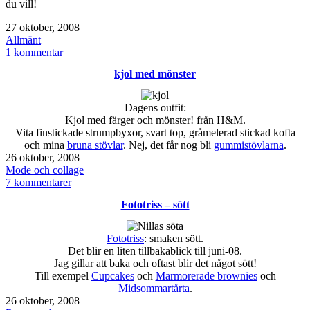
du vill!
Publicerat
27 oktober, 2008
den
Kategoriserat
Allmänt
som
till
1 kommentar
utlistat
kjol med mönster
Dagens outfit:
Kjol med färger och mönster! från H&M.
Vita finstickade strumpbyxor, svart top, gråmelerad stickad kofta
och mina
bruna stövlar
. Nej, det får nog bli
gummistövlarna
.
Publicerat
26 oktober, 2008
den
Kategoriserat
Mode och collage
som
till
7 kommentarer
kjol
Fototriss – sött
med
mönster
Fototriss
: smaken sött.
Det blir en liten tillbakablick till juni-08.
Jag gillar att baka och oftast blir det något sött!
Till exempel
Cupcakes
och
Marmorerade brownies
och
Midsommartårta
.
Publicerat
26 oktober, 2008