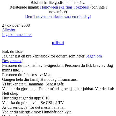
Bäst att ha lite godis hemma då…
Relaterade inlägg:
Halloween ska firas i oktober!
(och inte i
november)
Den 1 november skulle vara en röd dag!
Publicerat
27 oktober, 2008
den
Kategoriserat
Allmänt
som
till
Inga kommentarer
Halloween
utlistat
i
oktober
Bok du läste:
Jag har läst en bra kapitalbok för dottern som heter
Sagan om
Despereaux
!
Personen du fick mail av: svägerskan. Personen du fick brev av: Jag
minns inte…
Personen du fick sms av: Mia.
Gången hela din familj åt middag tillsammans:
Vi brukar äta tillsammans. Senast igår.
Vad har du gjort idag: Det är måndag och jag har jobbat. Var det kul:
Helt okej.
Hur tidigt stiger du upp: 6.10
Vad ska du göra ikväll: Se CSI på TV.
Är du seriös: Ja. för det mesta i alla fall.
Vad är du allergisk mot: Hundhår och kyla.