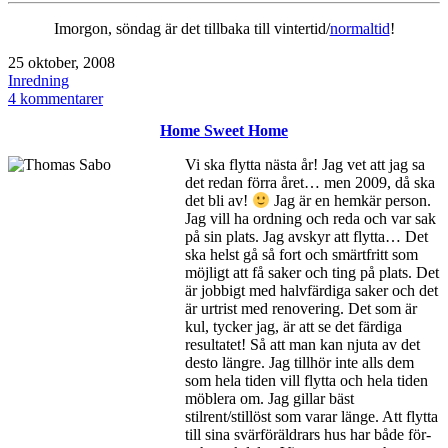
Imorgon, söndag är det tillbaka till vintertid/
normaltid
!
Publicerat
25 oktober, 2008
den
Kategoriserat
Inredning
som
till
4 kommentarer
snygga
Home Sweet Home
bokstäver
Vi ska flytta nästa år! Jag vet att jag sa
det redan förra året… men 2009, då ska
det bli av!
Jag är en hemkär person.
Jag vill ha ordning och reda och var sak
på sin plats. Jag avskyr att flytta… Det
ska helst gå så fort och smärtfritt som
möjligt att få saker och ting på plats. Det
är jobbigt med halvfärdiga saker och det
är urtrist med renovering. Det som är
kul, tycker jag, är att se det färdiga
resultatet! Så att man kan njuta av det
desto längre. Jag tillhör inte alls dem
som hela tiden vill flytta och hela tiden
möblera om. Jag gillar bäst
stilrent/stillöst som varar länge. Att flytta
till sina svärföräldrars hus har både för-