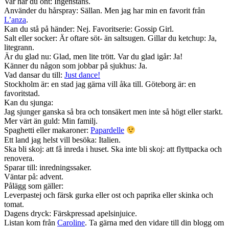
Var har du ont: Ingenstans.
Använder du hårspray: Sällan. Men jag har min en favorit från
L’anza
.
Kan du stå på händer: Nej. Favoritserie: Gossip Girl.
Salt eller socker: Är oftare söt- än saltsugen. Gillar du ketchup: Ja,
litegrann.
Är du glad nu: Glad, men lite trött. Var du glad igår: Ja!
Känner du någon som jobbar på sjukhus: Ja.
Vad dansar du till:
Just dance!
Stockholm är: en stad jag gärna vill åka till. Göteborg är: en
favoritstad.
Kan du sjunga:
Jag sjunger ganska så bra och tonsäkert men inte så högt eller starkt.
Mer värt än guld: Min familj.
Spaghetti eller makaroner:
Papardelle
Ett land jag helst vill besöka: Italien.
Ska bli skoj: att få inreda i huset. Ska inte bli skoj: att flyttpacka och
renovera.
Sparar till: inredningssaker.
Väntar på: advent.
Pålägg som gäller:
Leverpastej och färsk gurka eller ost och paprika eller skinka och
tomat.
Dagens dryck: Färskpressad apelsinjuice.
Listan kom från
Caroline
. Ta gärna med den vidare till din blogg om