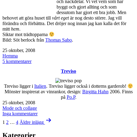
och nackdelar. Vi vet vem som har
byggt och gjort allting och som
dessutom har gjort ett bra jobb. Men
behovet att göra huset till
vårt eget
är nog desto större. Jag vill
förändra och förbättra. Det dröjer nog innan jag kan kalla det för
mitt
hem
.
Siktar mot trädtopparna
Bild: Söt berlock från
Thomas Sabo
.
Publicerat
25 oktober, 2008
den
Kategoriserat
Hemma
som
till
5 kommentarer
Home
Treviso
Sweet
Home
Treviso ligger i
Italien
. Treviso ligger också i dotterns garderob!
Mönster inspirerat av vinrankor, design:
Birgitta Hahn
2006. Finns
på
Po.P
.
Publicerat
25 oktober, 2008
den
Kategoriserat
Mode och collage
som
till
Inga kommentarer
Sidnumrering
Treviso
1
2
…
4
Äldre
inlägg
för
Kategorier
inlägg