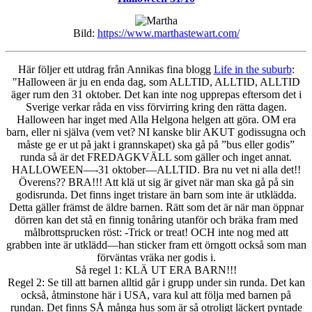
–
vit
Bild:
https://www.marthastewart.com/
Här följer ett utdrag från Annikas fina blogg
Life in the suburb
:
"Halloween är ju en enda dag, som ALLTID, ALLTID, ALLTID
äger rum den 31 oktober. Det kan inte nog upprepas eftersom det i
Sverige verkar råda en viss förvirring kring den rätta dagen.
Halloween har inget med Alla Helgona helgen att göra. OM era
barn, eller ni själva (vem vet? NI kanske blir AKUT godissugna och
måste ge er ut på jakt i grannskapet) ska gå på ”bus eller godis”
runda så är det FREDAGKVÄLL som gäller och inget annat.
HALLOWEEN—-31 oktober—ALLTID. Bra nu vet ni alla det!!
Överens?? BRA!!! Att klä ut sig är givet när man ska gå på sin
godisrunda. Det finns inget tristare än barn som inte är utklädda.
Detta gäller främst de äldre barnen. Rätt som det är när man öppnar
dörren kan det stå en finnig tonåring utanför och bräka fram med
målbrottsprucken röst: -Trick or treat! OCH inte nog med att
grabben inte är utklädd—han sticker fram ett örngott också som man
förväntas vräka ner godis i.
Så regel 1: KLÄ UT ERA BARN!!!
Regel 2: Se till att barnen alltid går i grupp under sin runda. Det kan
också, åtminstone här i USA, vara kul att följa med barnen på
rundan. Det finns SÅ många hus som är så otroligt läckert pyntade