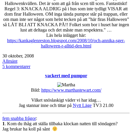
Hallowenkvällen. Det är som att gå från scen till scen. Fantastiskt!
Regel 3: KNACKA ALDRIG på i hus som inte tydligt VISAR att
dom firar Halloween. OM inga tända pumpor står på trappan, eller
om man inte ser något som helst tecken på att ”här firas Halloween”
så LÅT BLI ATT KNACKA PÅ!! Folket som bor i huset har ingen
lust att deltaga och det måste man respektera." …
Läs hela inlägget här:
https://kankaglenreston.blogspot.com/2008/10/och-annika-sger-
halloween-r-alltid-den.html
Publicerat
30 oktober, 2008
den
Kategoriserat
Allmänt
som
till
5 kommentarer
Halloween
vackert med pumpor
31/10
Bild:
https://www.marthastewart.com/
Vilket snöslaskigt väder vi har idag…
Jag stannar inne och tittar på
Nytt Läge
TV3 21.00
fem snabba frågor
:
1
. Kom du ihåg att ställa tillbaka klockan natten till söndagen?
Jag brukar ha koll på sånt