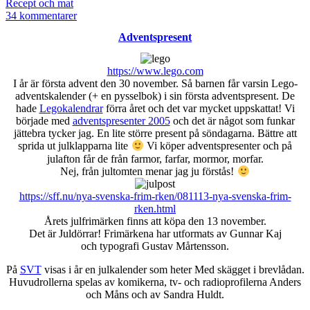
den
Kategoriserat
Recept och mat
som
till
34 kommentarer
Fototriss
Adventspresent
–
sött
https://www.lego.com
I år är första advent den 30 november. Så barnen får varsin Lego-
adventskalender (+ en pysselbok) i sin första adventspresent. De
hade
Legokalendrar
förra året och det var mycket uppskattat! Vi
började med
adventspresenter 2005
och det är något som funkar
jättebra tycker jag. En lite större present på söndagarna. Bättre att
sprida ut julklapparna lite
Vi köper adventspresenter och på
julafton får de från farmor, farfar, mormor, morfar.
Nej, från jultomten menar jag ju förstås!
https://sff.nu/nya-svenska-frim-rken/081113-nya-svenska-frim-
rken.html
Årets julfrimärken finns att köpa den 13 november.
Det är Juldörrar! Frimärkena har utformats av Gunnar Kaj
och typografi Gustav Mårtensson.
På
SVT
visas i år en julkalender som heter Med skägget i brevlådan.
Huvudrollerna spelas av komikerna, tv- och radioprofilerna Anders
och Måns och av Sandra Huldt.