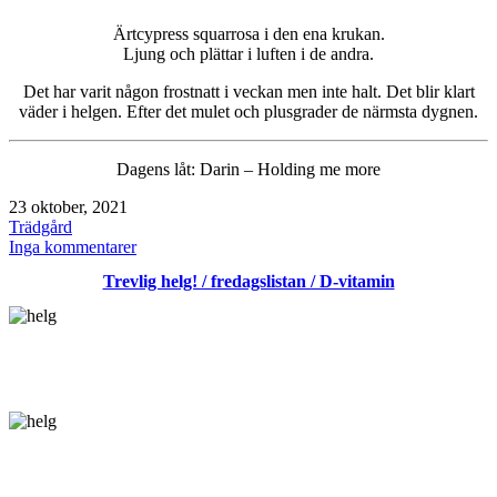
Ärtcypress squarrosa i den ena krukan.
Ljung och plättar i luften i de andra.
Det har varit någon frostnatt i veckan men inte halt. Det blir klart
väder i helgen. Efter det mulet och plusgrader de närmsta dygnen.
Dagens låt: Darin – Holding me more
Publicerat
23 oktober, 2021
den
Kategoriserat
Trädgård
som
till
Inga kommentarer
Höghöst
Trevlig helg! / fredagslistan / D-vitamin