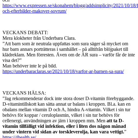
https://www.expressen.se/skonahem/blogg/addsimplicity/2021/10/18/f
och-efterbilder-makover-sovrum/
VECKANS DEBATT:
Mera klokheter från Underbara Clara.
”Att barn som är neutrala uppfattas som sura säger så mycket om
hur barn annars porträtteras i samhället – på alltifrån blöjpaket till
klädreklam. Men förresten. Även om de ÄR sura – varför får de inte
visa det?”
Man behöver inte le på bild.
https://underbaraclaras.se/2021/10/18/varfor-ar-barnen-sa-sura/
VECKANS HÄLSA:
”Jag rekommenderar dock inte stora doser D-vitamin förebyggande.
D-vitamintillskott kan sätta annat ur balans i kroppen. Bl.a. kan en
obalans mellan vitamin D och A, hindra A-vitamin. Vilket i sin tur
behövs för koppar / ceruloplasmin, vilket i sin tur behövs för
cellenergi, användningen av järn i kroppen mm. Men
att ta D-
vitamin tillfälligt vid infektion, eller i liten dos någon månad
under vintern vid sidan av torskleverolja, kan vara vettigt.
”
https://4health.se/