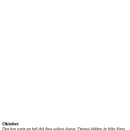
Oktober
Det har varit en hel del fina soliga dagar. Denna bilden är från förra