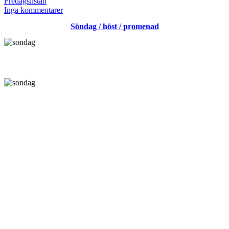
den
Kategoriserat
Fredagslistan
som
till
Inga kommentarer
Trevlig
Söndag / höst / promenad
helg!
/
fredagslistan
/
D-
vitamin