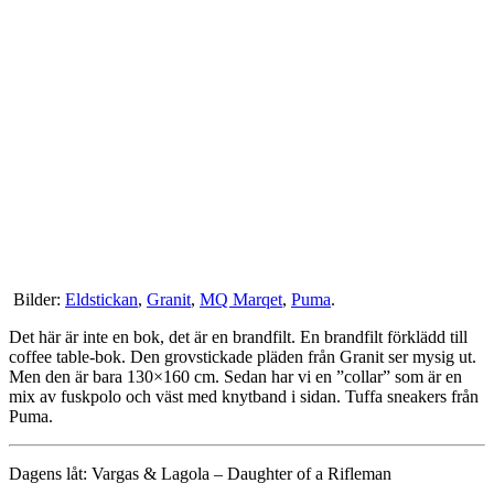
Bilder:
Eldstickan
,
Granit
,
MQ Marqet
,
Puma
.
Det här är inte en bok, det är en brandfilt. En brandfilt förklädd till
coffee table-bok. Den grovstickade pläden från Granit ser mysig ut.
Men den är bara 130×160 cm. Sedan har vi en ”collar” som är en
mix av fuskpolo och väst med knytband i sidan. Tuffa sneakers från
Puma.
Dagens låt: Vargas & Lagola – Daughter of a Rifleman