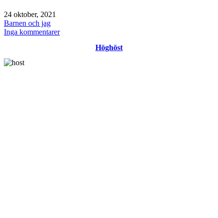
Publicerat
24 oktober, 2021
den
Kategoriserat
Barnen och jag
som
till
Inga kommentarer
Söndag
Höghöst
/
höst
/
huvudstäder