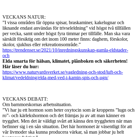
VECKANS NATUR:
”I vissa områden får öppna spisar, braskaminer, kakelugnar och
liknande endast användas för trivseleldning” vid högst två tillfällen
per vecka, samt under högst fyra timmar per tillfälle. Man ska vara
särskilt försiktig om det inom 100 meter finns: daghem, förskolor,
skolor, sjukhus eller rekreationsområde.”
https://trendenser.se/2021/10/inredningskunskap-gamla-eldstader-
och
Elda smarta för hälsan, klimatet, plånboken och säkerheten!
Här läser du hur:
https://www.naturvardsverket.se/vagledning-och-stod/luft-och-
klimat/vedeldning/elda-med-ved-i-kamin-spis-och-ugn/
VECKANS DEBATT:
Om barnmorskornas arbetssituation.
”Vi har ju ett hormon som heter oxytocin som är kroppens ”lugn och
ro”- och kärlekshormon och det främjas ju av att man känner en
trygghet. Men det är väldigt svårt att känna den tryggheten när man
befinner sig i en sån situation. Det här hormonet är väsentligt för att
vår livmoder ska kunna producera värkar, så man jobbar ju helt