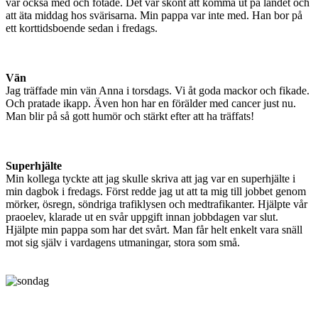
var också med och fotade. Det var skönt att komma ut på landet och
att äta middag hos svärisarna. Min pappa var inte med. Han bor på
ett korttidsboende sedan i fredags.
Vän
Jag träffade min vän Anna i torsdags. Vi åt goda mackor och fikade.
Och pratade ikapp. Även hon har en förälder med cancer just nu.
Man blir på så gott humör och stärkt efter att ha träffats!
Superhjälte
Min kollega tyckte att jag skulle skriva att jag var en superhjälte i
min dagbok i fredags. Först redde jag ut att ta mig till jobbet genom
mörker, ösregn, söndriga trafiklysen och medtrafikanter. Hjälpte vår
praoelev, klarade ut en svår uppgift innan jobbdagen var slut.
Hjälpte min pappa som har det svårt. Man får helt enkelt vara snäll
mot sig själv i vardagens utmaningar, stora som små.