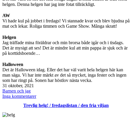
helgen. Denna helgen har jag inte fotat tillräckligt.
AW
Vi hade kul på jobbet i fredags! Vi stannade kvar och blev bjudna på
mat och lekar. Roliga timmen och Game Show. Många skratt!
Helgen
Jag träffade mina föräldrar och min brorsa både igår och i tisdags.
Det är mysigt att ses! Det är mindre kul att min pappa är sjuk och är
på korttidsboende…
Halloween
Det är Halloween idag. Eller det har väl varit hela helgen här kan
man säga. Vi har inte märkt av det så mycket, inga fester och ingen
som har ringt på. Sonen har höstlov nästa vecka.
Publicerat
31 oktober, 2021
den
Kategoriserat
Barnen och jag
som
till
Inga kommentarer
Söndag
Trevlig helg! / fredagslistan / den fria viljan
/
Halloween
/
oktober