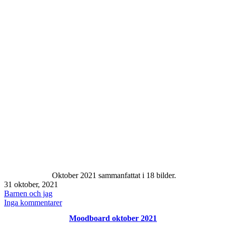
Oktober 2021 sammanfattat i 18 bilder.
Publicerat
31 oktober, 2021
den
Kategoriserat
Barnen och jag
som
till
Inga kommentarer
Oktober
Moodboard oktober 2021
2021