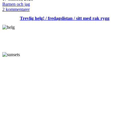
den
Kategoriserat
Barnen och jag
som
till
2 kommentarer
Söndag
Trevlig helg! / fredagslistan / sitt med rak rygg
/
höst
/
promenad