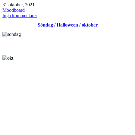
Publicerat
31 oktober, 2021
den
Kategoriserat
Moodboard
som
till
Inga kommentarer
Moodboard
Söndag / Halloween / oktober
oktober
2021