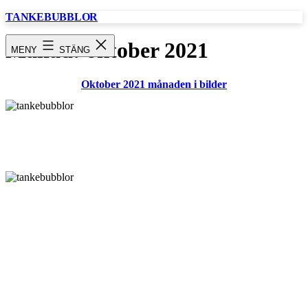
Hoppa
TANKEBUBBLOR
till
innehåll
Månad:
oktober 2021
MENY
STÄNG
Oktober 2021 månaden i bilder