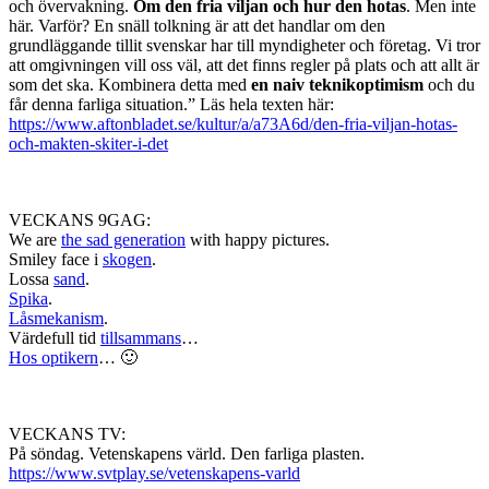
och övervakning.
Om den fria viljan och hur den hotas
. Men inte
här. Varför? En snäll tolkning är att det handlar om den
grundläggande tillit svenskar har till myndigheter och företag. Vi tror
att omgivningen vill oss väl, att det finns regler på plats och att allt är
som det ska. Kombinera detta med
en naiv teknikoptimism
och du
får denna farliga situation.” Läs hela texten här:
https://www.aftonbladet.se/kultur/a/a73A6d/den-fria-viljan-hotas-
och-makten-skiter-i-det
VECKANS 9GAG:
We are
the sad generation
with happy pictures.
Smiley face i
skogen
.
Lossa
sand
.
Spika
.
Låsmekanism
.
Värdefull tid
tillsammans
…
Hos optikern
… 🙂
VECKANS TV:
På söndag. Vetenskapens värld. Den farliga plasten.
https://www.svtplay.se/vetenskapens-varld