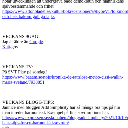
hotar utvecklingen att undergräva både demokratin och människans
självbestämmande och frihet.
https://www.aftonbladet.se/kultur/bokrecensioner/a/9KoeV5/folkmord
och-hets-bakom-gulliga-lajks
VECKANS 9GAG:
Jag är äldre än
Google
.
Katt
-gos.
VECKANS TV:
På SVT Play på söndag!
https://www.baaam.se/noje/kronika-de-rattslosa-metoo-cissi-wallin-
maria-sveland/7938851
VECKANS BLOGG-TIPS:
Jannice med bloggen Add Simplicity har så många bra tips på hur
man inreder harmoniskt. Exempel på fina sovrum finns här:
https://www.expressen.se/skonahem/blogg/addsimplicity/2021/10/19/
basta-tips-for-ett-harmoniskt-sovrum/
och