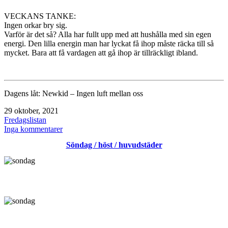
VECKANS TANKE:
Ingen orkar bry sig.
Varför är det så? Alla har fullt upp med att hushålla med sin egen
energi. Den lilla energin man har lyckat få ihop måste räcka till så
mycket. Bara att få vardagen att gå ihop är tillräckligt ibland.
Dagens låt: Newkid – Ingen luft mellan oss
Publicerat
29 oktober, 2021
den
Kategoriserat
Fredagslistan
som
till
Inga kommentarer
Trevlig
Söndag / höst / huvudstäder
helg!
/
fredagslistan
/
den
fria
viljan