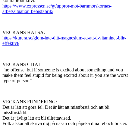
kontraproduktivt.”
https://www.expressen.se/gt/uppror-mot-barnmorskornas-
arbetssituation-bebisfabrik/
VECKANS HÄLSA:
https://kurera.se/glom-inte-ditt-magnesium-sa-att-d-vitaminet-blir-
effektivt/
VECKANS CITAT:
”no offense, but if someone is excited about something and you
make them feel stupid for being excited about it, you are the worst
type of person”.
VECKANS FUNDERING:
Det är lätt att göra fel. Det är lätt att missförstå och att bli
missförstådd.
Det är jävligt lätt att bli tillrättavisad.
Folk älskar att skriva dig på näsan och påpeka dina fel och brister.