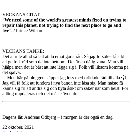
VECKANS CITAT:
”
We need some of the world’s greatest minds fixed on trying to
repair this planet, not trying to find the next place to go and
live
”. / Prince William
VECKANS TANKE:
Det är inte alltid så lätt att ta emot goda råd. Så jag försöker låta bli
att ge folk råd som de inte bett om. Det är en dålig vana. Man vill
hjälpa men det är bäst att inte lägga sig i. Folk vill liksom komma på
det själva.
…Men här på bloggen släpper jag loss med oriktade råd till alla 🙂
Jag vill få folk att fundera i nya banor, inte låsa sig. Man måste få
känna sig fri att ändra sig och byta åsikt om saker när som helst. För
allting uppdateras och det måste även du.
Dagens låt: Andreas Odbjerg – i morgen är der også en dag
Publicerat
22 oktober, 2021