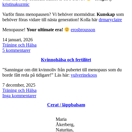
kristinakuzmic
Varför finns menopausen? Vi behöver mormödrar.
Kunskap
som
behöver föras vidare till nästa generation! Kolla här
drmaryclaire
Menopause!
Your ultimate era!
erosbrousson
Publicerat
14 januari, 2026
den
Kategoriserat
Träning och Hälsa
som
till
5 kommentarer
Klimakteriet
Kvinnohälsa och fertilitet
/
Menopaus
”Sanningar om ditt kvinnoliv från pubertet till menopaus som du
borde fått reda på tidigare!” Läs här:
vulverinekoos
Publicerat
7 december, 2025
den
Kategoriserat
Träning och Hälsa
som
till
Inga kommentarer
Kvinnohälsa
Cerat / läppbalsam
och
fertilitet
Maria
Åkerberg,
Naturitas,