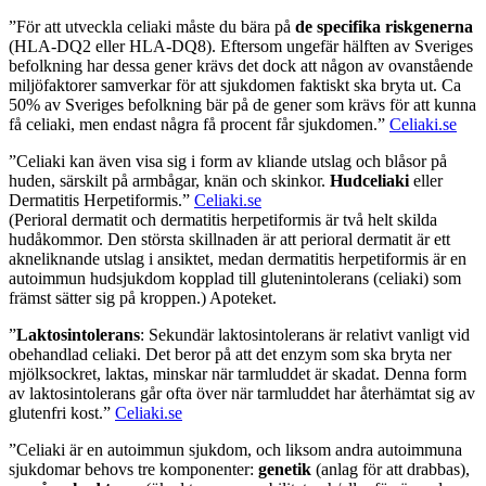
”För att utveckla celiaki måste du bära på
de specifika riskgenerna
(HLA-DQ2 eller HLA-DQ8). Eftersom ungefär hälften av Sveriges
befolkning har dessa gener krävs det dock att någon av ovanstående
miljöfaktorer samverkar för att sjukdomen faktiskt ska bryta ut. Ca
50% av Sveriges befolkning bär på de gener som krävs för att kunna
få celiaki, men endast några få procent får sjukdomen.”
Celiaki.se
”Celiaki kan även visa sig i form av kliande utslag och blåsor på
huden, särskilt på armbågar, knän och skinkor.
Hudceliaki
eller
Dermatitis Herpetiformis.”
Celiaki.se
(Perioral dermatit och dermatitis herpetiformis är två helt skilda
hudåkommor. Den största skillnaden är att perioral dermatit är ett
akneliknande utslag i ansiktet, medan dermatitis herpetiformis är en
autoimmun hudsjukdom kopplad till glutenintolerans (celiaki) som
främst sätter sig på kroppen.) Apoteket.
”
Laktosintolerans
: Sekundär laktosintolerans är relativt vanligt vid
obehandlad celiaki. Det beror på att det enzym som ska bryta ner
mjölksockret, laktas, minskar när tarmluddet är skadat. Denna form
av laktosintolerans går ofta över när tarmluddet har återhämtat sig av
glutenfri kost.”
Celiaki.se
”Celiaki är en autoimmun sjukdom, och liksom andra autoimmuna
sjukdomar behovs tre komponenter:
genetik
(anlag för att drabbas),