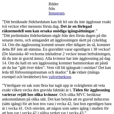
Bilder
från
Instagram
.
”Ditt beräknade födelsedatum kan bli fel om du inte ägglossar exakt
två veckor efter mensens första dag.
Det är en förlegad
räknemodell som kan orsaka onödiga igångsättningar
.”
”Ditt preliminära födelsedatum utgår från den första dagen på din
senaste mens, och antagandet att ägglossningen skett på cykeldag
14. Om din ägglossning kommit senare eller tidigare än så, kommer
detta BF inte att stämma. En graviditet varar egentligen i 38 veckor!
(De klassiska 40 veckorna inkluderar 2 veckor innan befruktningen,
då du inte är gravid ännu). Alla kvinnor har inte ägglossning på dag
14. Om du haft en sen ägglossning kommer barnmorskan att påstå
att du har ”gått över tiden”. Vem vill bli igångsatt i onödan? Det kan
leda till förlossningstrauman och skador.”
Läs
vidare (många
exempel och berättelser) hos
vulverinekoos
”Ytterligare en sak som flera har tagit upp är svårigheten att veta
exakt vilken vecka den gravida faktiskt är i.
Tiden för ägglossning
varierar rejält hos olika kvinnor
. Och olika MVC beräknar
ankomstdatum på olika sätt. Det kan betyda att en gravid induceras
(sätts igång) för att hon tros vara i vecka 42, fast hon egentligen bara
är i vecka 41. Och omvänt, att någon som sattes igång i studien för
att hon var i vecka 42 i själva verket var i vecka 43.”