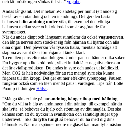
och låt bröstkorgen sänkas till sist.”
yogobe
.
Andas långsamt. Det innebär 5½ andetag per minut (ett andetag
består av en utandning och en inandning). Det ger den bästa
balansen i
din andning under vila
, till exempel den viktiga
balansen mellan syre och koldioxid som är avgörande för
syreupptaget.
När du andas djupt och långsamt stimulerar du också
vagusnerven
,
den långa nerven som sträcker sig från hjärnan till hjärtat och alla
dina organ. Den påverkar vår fysiska hälsa, mentala förmåga att
slappna av samt ökar förmågan att tänka klart.
Ta en liten paus efter utandningen. Under pausen händer olika saker.
Du bygger upp lite koldioxid, vilket initialt låter negativt eftersom
det är avfallsprodukten. Du andas in syre och andas ut koldioxid.
Men CO2 är helt nödvändigt för att rätt mängd syre ska kunna
frigöras till din kropp. Det ger ett mer effektivt syreupptag. Pausen
fungerar också som en liten mental paus i vardagen. Tips från Lotte
Paarup i tidningen
Hälsa
.
”Många tänker inte på hur
andning hänger ihop med hållning
.
”Om du vill ta hjälp av andningen i din träning, till exempel när du
ska lyfta, så behöver du hjälp och stöttning av ditt maglås. Det ska
kännas som att du trycker in svanskotan och samtidigt suger upp
underlivet.” Ska du
lyfta tungt
så behöver du ha med dig dina
bålmuskler. När man spänner nedre maglåset kan man lyfta nästan