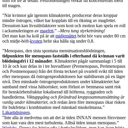
som för tre år sedan. Fettfördelningen verkar ha koncentrerats mera
till magen.
”När kvinnor går igenom klimakteriet, producerar deras kroppar
mindre östrogen, vilket har kopplats till en ökning av magfettet.
Dessutom kan livsstilsfaktorer som kost och motion kan spela en roll
i ackumuleringen av
magfett
.” –
Mera tung styrketräning!
Det man kan ha koll på är att
midjemåttet
helst bör vara under 80 cm
och midje-höft-
kvoten
helst ska hålla sig under 0,8.
”Menopaus, den sista spontana menstruationsblödningen,
tidpunkten för menopaus fastställs i efterhand då kvinnan varit
blödningsfri i 12 månader
. Klimakteriet pågår sammanlagt i 5 till
10 år och kan delas in i tre huvudfaser (Premenopaus, Perimenopaus
och Postmenopaus) från det första tecknet på ovariell svikt till tiden
efter menopaus då östrogenproduktionen har stabiliserats på en lägre
nivå. Den minskade östrogenproduktionen under klimakteriet har
samband med vissa hälsorisker, som förlust av benmassa samt risk
för benskörhetsfraktur lokaliserad till höfterna, ryggraden och
handlederna.
Viktuppgång och förändrad kroppssammansättning är
vanlig under klimakteriet
, och redan åren före menopaus ökar risken
för bukfetma i kombination med minskad muskelmassa.”
Läkartidningen
.
”Inte alla är medvetna om att det är tiden INNAN mensen försvinner
som kan vara den mest turbulenta. Alltså tiden innan menopaus.”
Werlabs
. Denna fas börjar ofta i fyrtioårsåldern, men kan även börja