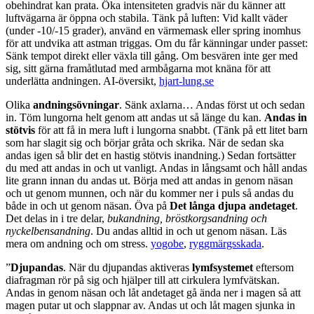
obehindrat kan prata. Öka intensiteten gradvis när du känner att
luftvägarna är öppna och stabila. Tänk på luften: Vid kallt väder
(under -10/-15 grader), använd en värmemask eller spring inomhus
för att undvika att astman triggas. Om du får känningar under passet:
Sänk tempot direkt eller växla till gång. Om besvären inte ger med
sig, sitt gärna framåtlutad med armbågarna mot knäna för att
underlätta andningen. AI-översikt,
hjart-lung.se
Olika
andningsövningar
. Sänk axlarna… Andas först ut och sedan
in. Töm lungorna helt genom att andas ut så länge du kan.
Andas in
stötvis
för att få in mera luft i lungorna snabbt. (Tänk på ett litet barn
som har slagit sig och börjar gråta och skrika. När de sedan ska
andas igen så blir det en hastig stötvis inandning.) Sedan fortsätter
du med att andas in och ut vanligt. Andas in långsamt och håll andas
lite grann innan du andas ut. Börja med att andas in genom näsan
och ut genom munnen, och när du kommer ner i puls så andas du
både in och ut genom näsan. Öva på
Det långa djupa andetaget
.
Det delas in i tre delar,
bukandning, bröstkorgsandning och
nyckelbensandning
. Du andas alltid in och ut genom näsan. Läs
mera om andning och om stress.
yogobe
,
ryggmärgsskada
.
”
Djupandas
. När du djupandas aktiveras
lymfsystemet
eftersom
diafragman rör på sig och hjälper till att cirkulera lymfvätskan.
Andas in genom näsan och låt andetaget gå ända ner i magen så att
magen putar ut och slappnar av. Andas ut och låt magen sjunka in