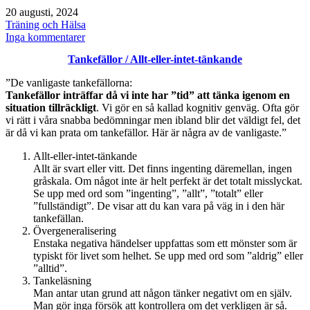
Publicerat
20 augusti, 2024
den
Kategoriserat
Träning och Hälsa
som
till
Inga kommentarer
Maria
Tankefällor / Allt-eller-intet-tänkande
Åkerberg
sedan
”De vanligaste tankefällorna:
2003
Tankefällor inträffar då vi inte har ”tid” att tänka igenom en
situation tillräckligt
. Vi gör en så kallad kognitiv genväg. Ofta gör
vi rätt i våra snabba bedömningar men ibland blir det väldigt fel, det
är då vi kan prata om tankefällor. Här är några av de vanligaste.”
Allt-eller-intet-tänkande
Allt är svart eller vitt. Det finns ingenting däremellan, ingen
gråskala. Om något inte är helt perfekt är det totalt misslyckat.
Se upp med ord som ”ingenting”, ”allt”, ”totalt” eller
”fullständigt”. De visar att du kan vara på väg in i den här
tankefällan.
Övergeneralisering
Enstaka negativa händelser uppfattas som ett mönster som är
typiskt för livet som helhet. Se upp med ord som ”aldrig” eller
”alltid”.
Tankeläsning
Man antar utan grund att någon tänker negativt om en själv.
Man gör inga försök att kontrollera om det verkligen är så.