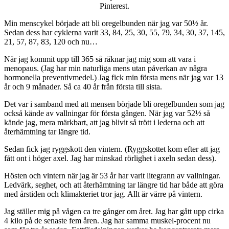
Pinterest.
Min menscykel började att bli oregelbunden när jag var 50½ år.
Sedan dess har cyklerna varit 33, 84, 25, 30, 55, 79, 34, 30, 37, 145,
21, 57, 87, 83, 120 och nu…
När jag kommit upp till 365 så räknar jag mig som att vara i
menopaus. (Jag har min naturliga mens utan påverkan av några
hormonella preventivmedel.) Jag fick min första mens när jag var 13
år och 9 månader. Så ca 40 år från första till sista.
Det var i samband med att mensen började bli oregelbunden som jag
också kände av vallningar för första gången. När jag var 52½ så
kände jag, mera märkbart, att jag blivit så trött i lederna och att
återhämtning tar längre tid.
Sedan fick jag ryggskott den vintern. (Ryggskottet kom efter att jag
fått ont i höger axel. Jag har minskad rörlighet i axeln sedan dess).
Hösten och vintern när jag är 53 år har varit litegrann av vallningar.
Ledvärk, seghet, och att återhämtning tar längre tid har både att göra
med årstiden och klimakteriet tror jag. Allt är värre på vintern.
Jag ställer mig på vågen ca tre gånger om året. Jag har gått upp cirka
4 kilo på de senaste fem åren. Jag har samma muskel-procent nu