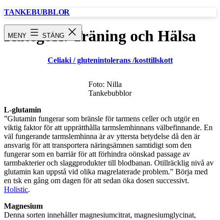
Hoppa
TANKEBUBBLOR
till
innehåll
Kategori:
Träning och Hälsa
MENY
STÄNG
Celiaki / glutenintolerans /kosttillskott
Foto: Nilla
Tankebubblor
L-glutamin
”Glutamin fungerar som bränsle för tarmens celler och utgör en
viktig faktor för att upprätthålla tarmslemhinnans välbefinnande. En
väl fungerande tarmslemhinna är av yttersta betydelse då den är
ansvarig för att transportera näringsämnen samtidigt som den
fungerar som en barriär för att förhindra oönskad passage av
tarmbakterier och slaggprodukter till blodbanan. Otillräcklig nivå av
glutamin kan uppstå vid olika magrelaterade problem.” Börja med
en tsk en gång om dagen för att sedan öka dosen successivt.
Holistic
.
Magnesium
Denna sorten innehåller magnesiumcitrat, magnesiumglycinat,