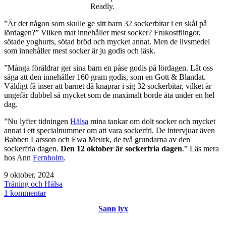
Readly.
”Är det någon som skulle ge sitt barn 32 sockerbitar i en skål på
lördagen?” Vilken mat innehåller mest socker? Frukostflingor,
sötade yoghurts, sötad bröd och mycket annat. Men de livsmedel
som innehåller mest socker är ju godis och läsk.
”Många föräldrar ger sina barn en påse godis på lördagen. Låt oss
säga att den innehåller 160 gram godis, som en Gott & Blandat.
Väldigt få inser att barnet då knaprar i sig 32 sockerbitar, vilket är
ungefär dubbel så mycket som de maximalt borde äta under en hel
dag.
”Nu lyfter tidningen
Hälsa
mina tankar om dolt socker och mycket
annat i ett specialnummer om att vara sockerfri. De intervjuar även
Babben Larsson och Ewa Meurk, de två grundarna av den
sockerfria dagen.
Den 12 oktober är sockerfria dagen
.” Läs mera
hos Ann
Fernholm
.
Publicerat
9 oktober, 2024
den
Kategoriserat
Träning och Hälsa
som
till
1 kommentar
Sockarfria
Sann lyx
dagen
/