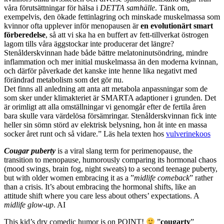
våra förutsättningar för hälsa i
DETTA samhälle
. Tänk om,
exempelvis, den ökade fettinlagring och minskade muskelmassa som
kvinnor ofta upplever inför menopausen är
en evolutionärt smart
förberedelse
, så att vi ska ha en buffert av fett-tillverkat östrogen
lagom tills våra äggstockar inte producerar det längre?
Stenålderskvinnan hade både bättre melatoninutsöndring, mindre
inflammation och mer initial muskelmassa än den moderna kvinnan,
och därför påverkade det kanske inte henne lika negativt med
förändrad metabolism som det gör nu.
Det finns all anledning att anta att metabola anpassningar som de
som sker under klimakteriet är SMARTA adaptioner i grunden. Det
är orimligt att alla omställningar vi genomgår efter de fertila åren
bara skulle vara värdelösa försämringar. Stenålderskvinnan fick inte
heller sin sömn störd av elektrisk belysning, hon åt inte en massa
socker året runt och så vidare.” Läs hela texten hos
vulverinekoos
Cougar puberty
is a viral slang term for perimenopause, the
transition to menopause, humorously comparing its hormonal chaos
(mood swings, brain fog, night sweats) to a second teenage puberty,
but with older women embracing it as a ”
midlife comeback
” rather
than a crisis. It’s about embracing the hormonal shifts, like an
attitude shift where you care less about others’ expectations. A
midlife glow-up
. AI
This kid’s dry comedic humor is on POINT!
”
cougarty
”