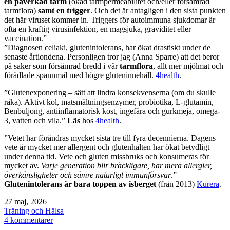
en påverkad tarm
(ökad tarmpermeabilitet och/eller försämrad
tarmflora)
samt en trigger
. Och det är antagligen i den sista punkten
det här viruset kommer in. Triggers för autoimmuna sjukdomar är
ofta en kraftig virusinfektion, en magsjuka, graviditet eller
vaccination.”
”Diagnosen celiaki, glutenintolerans, har ökat drastiskt under de
senaste årtiondena. Personligen tror jag (Anna Sparre) att det beror
på saker som försämrad bredd i vår
tarmflora
, allt mer mjölmat och
förädlade spannmål med högre gluteninnehåll.
4health
.
”Glutenexponering – sätt att lindra konsekvenserna (om du skulle
råka). Aktivt kol, matsmältningsenzymer, probiotika, L-glutamin,
Benbuljong, antiinflamatorisk kost, ingefära och gurkmeja, omega-
3, vatten och vila.”
Läs
hos
4health
.
”Vetet har förändras mycket sista tre till fyra decennierna. Dagens
vete är mycket mer allergent och glutenhalten har ökat betydligt
under denna tid. Vete och gluten missbruks och konsumeras för
mycket av.
Varje generation blir bräckligare, har mera allergier,
överkänsligheter och sämre naturligt immunförsvar
.”
Glutenintolerans är bara toppen av isberget
(från 2013)
Kurera
.
Publicerat
27 maj, 2026
den
Kategoriserat
Träning och Hälsa
som
till
4 kommentarer
Celiaki