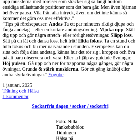
upp musklerna med rörelser som sträcker sig så långt bortom
ensidiga stillasittande positioner som det bara går. Men även hjärnan
behöver pausa. Vila från alla intryck, även om det inte känns så
kommer det göra oss mer effektiva.”
”Tips på rörelsepauser:
Andas
Ta ett par minuters riktigt djupa och
långa andetag – eller en kortare andningsövning.
Mjuka upp
. Ställ
dig upp och gör några stretch- eller rörlighetsövningar.
Släpp loss
.
Sätt på en låt och dansa loss, helt fritt!
Hitta fokus
. Ta en stund och
hitta fokus och bli mer närvarande i stunden. Exempelvis kan du
sitta och följa dina andetag, känna hur det rör sig i kroppen och öva
på att bara observera och vara. Eller ta hjälp av guidade övningar.
Höj pulsen
. Gå upp och ner för trapporna några gånger, gör några
övningar. Grunda &
stärk musklerna
. Gör ett gäng knäböj eller
andra styrkeövningar.”
Yogobe
.
Publicerat
1 januari, 2025
den
Kategoriserat
Träning och Hälsa
som
till
1 kommentar
Rörelse
Sockarfria dagen / socker / sockerfri
och
styrka
Foto: Nilla
Tankebubblor.
Tidningen
Hälsa på