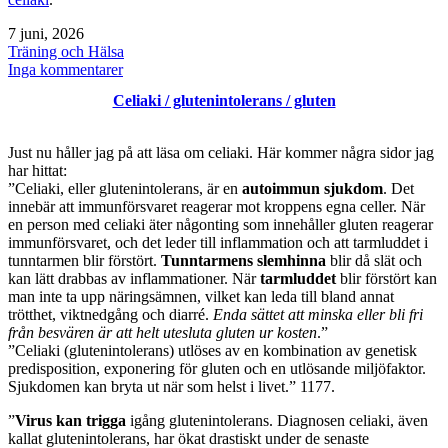
Publicerat
7 juni, 2026
den
Kategoriserat
Träning och Hälsa
som
till
Inga kommentarer
Celiaki
Celiaki / glutenintolerans / gluten
/
glutenintolerans
/kosttillskott
Just nu håller jag på att läsa om celiaki. Här kommer några sidor jag
har hittat:
”Celiaki, eller glutenintolerans, är en
autoimmun sjukdom
. Det
innebär att immunförsvaret reagerar mot kroppens egna celler. När
en person med celiaki äter någonting som innehåller gluten reagerar
immunförsvaret, och det leder till inflammation och att tarmluddet i
tunntarmen blir förstört.
Tunntarmens slemhinna
blir då slät och
kan lätt drabbas av inflammationer. När
tarmluddet
blir förstört kan
man inte ta upp näringsämnen, vilket kan leda till bland annat
trötthet, viktnedgång och diarré.
Enda sättet att minska eller bli fri
från besvären är att helt utesluta gluten ur kosten
.”
”Celiaki (glutenintolerans) utlöses av en kombination av genetisk
predisposition, exponering för gluten och en utlösande miljöfaktor.
Sjukdomen kan bryta ut när som helst i livet.” 1177.
”
Virus kan trigga
igång glutenintolerans. Diagnosen celiaki, även
kallat glutenintolerans, har ökat drastiskt under de senaste