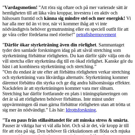
”
Vardagsmotion!
”Att röra sig oftare och på mer varierade sätt är
hemligheten till att läka våra kroppar, investera i en aktiv och
hälsosam framtid och
känna sig mindre stel och mer energisk!
Vi
har alla mer tid än vi tror, när vi kommer ihåg att vi inte
nödvändigtvis behöver gymutrustning eller en speciell outfit för att
ge våra celler fördelarna med rörelse!”
petrafishermovement
”
Därför ökar styrketräning även din rörlighet
. Sammantaget
tyder den samlade forskningen idag på att såväl stretching som
styrketräning förbättrar rörligheten. Du kan därför själv välja om du
vill stretcha eller styrketräna dig till en ökad rörlighet. Kanske gör du
bäst i att kombinera styrketräning och stretching.”
”Om du endast är ute efter att förbättra rörligheten verkar stretching
och styrketräning vara likvärdiga alternativ. Styrketräning kommer
däremot förbättra din styrka och ge dig andra hälsomässiga effekter.
Nackdelen är att styrketräningen kommer vara mer slitsam.
Stretching har därför fortfarande en plats i träningsplaneringen om
det är så att rörligheten behöver förbättras. Inte minst under
uppvärmningen då man gärna förbättrar rörligheten utan att trötta ut
sig mer än nödvändigt.” Läs här:
Idrottsforskning
.
”
Ta en paus från stillasittandet för att minska stress & smärta
.
Pauser är viktiga har vi väl alla hört. Och så är det, vår kropp är till
för att röra på sig. Den behöver få cirkulationen att flöda och mjuka