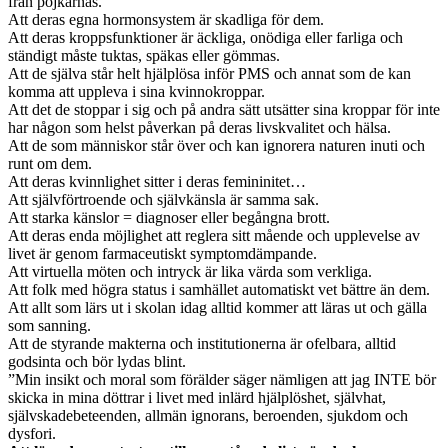
från pojkarnas.
Att deras egna hormonsystem är skadliga för dem.
Att deras kroppsfunktioner är äckliga, onödiga eller farliga och
ständigt måste tuktas, späkas eller gömmas.
Att de själva står helt hjälplösa inför PMS och annat som de kan
komma att uppleva i sina kvinnokroppar.
Att det de stoppar i sig och på andra sätt utsätter sina kroppar för inte
har någon som helst påverkan på deras livskvalitet och hälsa.
Att de som människor står över och kan ignorera naturen inuti och
runt om dem.
Att deras kvinnlighet sitter i deras femininitet…
Att självförtroende och självkänsla är samma sak.
Att starka känslor = diagnoser eller begångna brott.
Att deras enda möjlighet att reglera sitt mående och upplevelse av
livet är genom farmaceutiskt symptomdämpande.
Att virtuella möten och intryck är lika värda som verkliga.
Att folk med högra status i samhället automatiskt vet bättre än dem.
Att allt som lärs ut i skolan idag alltid kommer att läras ut och gälla
som sanning.
Att de styrande makterna och institutionerna är ofelbara, alltid
godsinta och bör lydas blint.
”Min insikt och moral som förälder säger nämligen att jag INTE bör
skicka in mina döttrar i livet med inlärd hjälplöshet, självhat,
självskadebeteenden, allmän ignorans, beroenden, sjukdom och
dysfori.