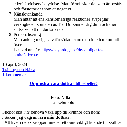
eller händelsers betydelse. Man förminskar det som är positivt
och förstorar det som är negativt.
Känslotänkande
Man antar att ens känslomässiga reaktioner avspeglar
verkligheten som den är. Ex. Du känner dig dum och drar
slutsatsen att du därför är det.
Personalisering
Man anklagar sig själv för sådant som man inte har kontroll
över.
Läs vidare här:
https://psykologa.se/de-vanligaste-
tankefallorna/
Publicerat
10 april, 2024
den
Kategoriserat
Träning och Hälsa
som
till
1 kommentar
Tankefällor
Uppfostra våra döttrar till rebeller!
/
Allt-
eller-
Foto: Nilla
intet-
Tankebubblor.
tänkande
Flickor ska
inte
behöva växa upp till kvinnor och höra:
/
Saker jag vägrar lära min döttrar
:
”Att livet i deras kroppar innebär ett oundvikligt lidande till skillnad