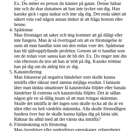
Ex. Du möter en person du känner på gatan. Denne hälsar
inte och du drar slutsatsen att han inte tycker om dig. Han
kanske gick i egna tankar och inte såg dig. Det enda sättet att
säkert veta vad någon annan tänker är att fråga honom eller
henne.
Spådomar
Man förutsäger att saker och ting kommer att gå dåligt eller
inte fungera. Man är så övertygad om att en förutsägelse är
sann att man handlar som om den redan vore det. Spådomar
kan bli självuppfyllande profetior. Genom att vi handlar som
om de redan vore sanna kan de bli det. Ex. Du ringer inte din
vän eftersom du tror att han är trött på dig. Kanske tröttnar
han på dig om du aldrig hör av dig.
Katastrofiering
Man fokuserar på negativa händelser som skulle kunna
inträffa eller räknar med sämsta möjliga resultat. I fantasin
låter man tänkta situationer få katastrofala följder eller banala
händelser få extrema och katastrofala följder. Det är sällan
någon gör en så dålig insats så att man tvingas skämmas.
Skulle det inträffa är det ingen som skulle tycka att du är en
idiot eller en helt värdelös människa. Alla skulle förmodligen
fundera över hur de skulle kunna hjälpa dig på bästa sätt.
Räknar du alltid med att det värsta ska inträffa?
Förminskning och förstoring
Man överdriver eller underdriver egenskaper, erfarenheter