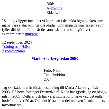
socker
Bild:
/
Alexandra
sockerfri
Eidens.
”Sann lyx ligger inte i det vi äger utan i de enkla ögonblicken som
matar våra själar och ger oss glädje. Omfamna de små sakerna som
fyller ditt hjärta, för de är de sanna skatterna som gör livet
extraordinärt.”
jimkwik
Publicerat
12 september, 2024
den
Kategoriserat
Träning och Hälsa
som
till
2 kommentarer
Sann
Maria Åkerberg sedan 2003
lyx
Foto: Nilla
Tankebubblor
2024.
Jag skickade in min första beställning till Maria Åkerberg hösten
2003. Då hette företaget
DermaNord
. Kolla här gjorde jag ett blogg-
inlägg
2005
! Detta är och har varit mitt favoritmärke vad det gäller
hudvård i över 20 år. Och det bästa är att det nu även är min dotters
favoritmärke!