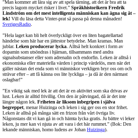
”Man kommer att lära sig av att spela tärning, att det är bra att ta
precis lagom mycket risker i livet.”
Språkhistorikern Fredrik
Lindström om det mest intelligenta människan kan ägna sig åt –
lek!
Vill du läsa detta Vinter-prat så passa på denna månaden!
SverigesRadio
.
”Hela laget kan bli helt överlyckligt över en liten bagatellartad
händelse som här har en jättestor betydelse. Man kramas. Man
jublar.
Leken producerar lycka
. Alltså helt konkret i form av
dopamin som utsöndras i hjärnan, tillsammans med andra
signalsubstanser eller som adrenalin och endorfin. Leken är alltså i
ekonomiska eller materiella värden i princip värdelös, men när det
gäller nästan det enda som vi människor verkligen bryr oss om och
strävar efter – att få känna oss lite lyckliga – ja då är den närmast
oslagbar!”
”En viktig sak med lek är att det är en aktivitet som ska drivas av
lust. Leken är alltid frivillig. Om den är påtvingad, då är det inte
längre någon lek.
Friheten är liksom inbegripen i själva
begreppet
, menar Huizinga och leken i sig ger oss en stor frihet.
Leken är alltså på många sätt en frizon från vårt övriga liv.
Någonstans dit vi kan gå in och hämta lycka gratis. Ju bättre vi leker
leken, ju mer kan vi njuta av att vara i det här rummet.” (Bok: Den
lekande människan, homo ludens av Johan
Huizinga
).