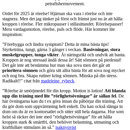
petrafishermovement.
Ordet för 2025 är rörelse! Hjärnan ska vara i rörelse och inte
stagnera. Men det jag tänker på först och främst just nu är att hålla
kroppen i rörelse. Fler mikropauser i stillasittandet. Rörelsepauser!
Mera vardagsmotion, rörelse, puls och flöde. Här kommer lite
inspiration:
”Förebygga och lindra symptom? Detta är mina bästa tips!
Styrketräna, tungt, gärna 3 gånger i veckan.
Basövningar, stora
muskelgrupper, tunga vikter
. Ät näringsrikt och undvik att banta.
Kroppen är nog stressad ändå dessa år! Sätt sömnen på piedestal!
Det går inte att bestämma hur man ska sova men det går att
prioritera sömnen
och göra sitt allra bästa för att sova nog mycket
och nog bra. Skapa rutiner kring sömnen. Minska på din stress.
Radikalt!!” citat från
madeleine_rybeck
.
”Rörelse är smörjmedel för din kropp. Motion is lotion!
Att blanda
upp din träning med lite ”rörlighetsövningar” är sällan fel
. De
här övningarna kan du t ex göra innan du påbörjar din träning. Att
du gör dom som uppvärmning helt enkelt. Du kan också slänga in
dom om du är en kontorsatlet och sitter still hela dagarna. Hur som
helst så räcker det inte med ”rörlighetsövningar” för att hålla
kroppen stark & smärtfri, den behöver belastning, utmaning och
kraftfullare stimulans än så.”
isaknyqvist