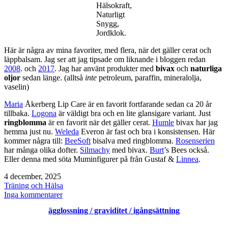
Hälsokraft,
Naturligt
Snygg,
Jordklok.
Här är några av mina favoriter, med flera, när det gäller cerat och
läppbalsam. Jag ser att jag tipsade om liknande i bloggen redan
2008
. och
2017
. Jag har använt produkter med
bivax
och
naturliga
oljor
sedan länge. (alltså
inte
petroleum, paraffin, mineralolja,
vaselin)
Maria
Åkerberg Lip Care är en favorit fortfarande sedan ca 20 år
tillbaka.
Logona
är väldigt bra och en lite glansigare variant. Just
ringblomma
är en favorit när det gäller cerat.
Humle
bivax har jag
hemma just nu.
Weleda
Everon är fast och bra i konsistensen. Här
kommer några till:
BeeSoft
bisalva med ringblomma.
Rosenserien
har många olika dofter.
Silmachy
med bivax.
Burt
’s Bees också.
Eller denna med söta Muminfigurer på från Gustaf &
Linnea
.
Publicerat
4 december, 2025
den
Kategoriserat
Träning och Hälsa
som
till
Inga kommentarer
Cerat
ägglossning / graviditet / igångsättning
/
läppbalsam