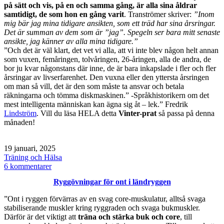
på sätt och vis, på en och samma gång, är alla sina åldrar
samtidigt, de som hon en gång varit
. Tranströmer skriver:
”Inom
mig bär jag mina tidigare ansikten, som ett träd har sina årsringar.
Det är summan av dem som är ”jag”. Spegeln ser bara mitt senaste
ansikte, jag känner av alla mina tidigare.”
”Och det är väl klart, det vet vi alla, att vi inte blev någon helt annan
som vuxen, femåringen, tolvåringen, 26-åringen, alla de andra, de
bor ju kvar någonstans där inne, de är bara inkapslade i fler och fler
årsringar av livserfarenhet. Den vuxna eller den yttersta årsringen
om man så vill, det är den som måste ta ansvar och betala
räkningarna och tömma diskmaskinen.” -Språkhistorikern om det
mest intelligenta människan kan ägna sig åt – lek.” Fredrik
Lindström
. Vill du läsa HELA detta
Vinter-prat
så passa på denna
månaden!
Publicerat
19 januari, 2025
den
Kategoriserat
Träning och Hälsa
som
till
6 kommentarer
Det
Ryggövningar för ont i ländryggen
är
nyttigt
”Ont i ryggen förvärras av en svag core-muskulatur, alltså svaga
att
stabiliserande muskler kring ryggraden och svaga bukmuskler.
fortsätta
Därför är det viktigt att
träna och stärka buk och core
, till
leka!