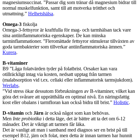
magnesiumsuccinat. ”Passar dig som tränar då magnesium bidrar till
normal muskelfunktion, samt till att motverka trötthet och
utmattning.”
Helhetshälsa
.
Omega-3
fiskolja
Omega-3-fettsyror är kraftfulla för mag- och tarmhälsan tack vare
sina antiinflammatoriska egenskaper. De kan minska
tarminflammationer. ”Fleromättade fettsyror stimulerar tillväxten av
goda tarmbakterier som tillverkar antiinflammatoriska ämnen.”
Kurera
.
B-vitaminer
B9 ”Låga folatvärden tyder på folatbrist. Orsaker kan vara
otillräckligt intag via kosten, nedsatt upptag från tarmen
(malabsorption vid t.ex. celiaki eller inflammatorisk tarmsjukdom).
Werlabs
.
”Vid stress ökar dessutom förbrukningen av B-vitaminer, vilket kan
göra det svårare att upprätthålla en optimal nivå. En näringsfattig
kost eller obalans i tarmfloran kan också bidra till brist.”
Holistic
.
D-vitamin
och
Järn
är också något som kan behövas.
Men
Inte probiotika
i detta läge, det är bättre att ta det om 6-12
månader. Det är viktigt att tarmen får läka.
Det är vanligt att man i samband med diagnos ser en brist på till
exempel B12, järn och folat, men detta är innan tarmen har hunnit