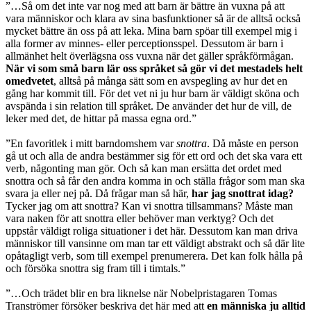
”…Så om det inte var nog med att barn är bättre än vuxna på att
vara människor och klara av sina basfunktioner så är de alltså också
mycket bättre än oss på att leka. Mina barn spöar till exempel mig i
alla former av minnes- eller perceptionsspel. Dessutom är barn i
allmänhet helt överlägsna oss vuxna när det gäller språkförmågan.
När vi som små barn lär oss språket så gör vi det mestadels helt
omedvetet
, alltså på många sätt som en avspegling av hur det en
gång har kommit till. För det vet ni ju hur barn är väldigt sköna och
avspända i sin relation till språket. De använder det hur de vill, de
leker med det, de hittar på massa egna ord.”
”En favoritlek i mitt barndomshem var
snottra
. Då måste en person
gå ut och alla de andra bestämmer sig för ett ord och det ska vara ett
verb, någonting man gör. Och så kan man ersätta det ordet med
snottra och så får den andra komma in och ställa frågor som man ska
svara ja eller nej på. Då frågar man så här,
har jag snottrat idag?
Tycker jag om att snottra? Kan vi snottra tillsammans? Måste man
vara naken för att snottra eller behöver man verktyg? Och det
uppstår väldigt roliga situationer i det här. Dessutom kan man driva
människor till vansinne om man tar ett väldigt abstrakt och så där lite
opåtagligt verb, som till exempel prenumerera. Det kan folk hålla på
och försöka snottra sig fram till i timtals.”
”…Och trädet blir en bra liknelse när Nobelpristagaren Tomas
Tranströmer försöker beskriva det här med att
en människa ju alltid