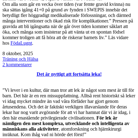
Om alla som går en vecka över tiden (var femte gravid kvinna) nu
ska sättas igång 41+0 på grund av fynden i SWEPIS innebär det
betydligt fler höggradigt medikaliserade förlossningar, och därmed
många interventioner och ökad risk för komplikationer.” Pressen på
gravida att bli igångsatta när de går över tiden kommer såklart att
öka, och många som insisterar på att vänta ut en spontan födsel
kommer troligen att få höra att de riskerar barnets liv.” Läs vidare
hos
FödaLugnt
.
Publicerat
8 oktober, 2025
den
Kategoriserat
Träning och Hälsa
som
till
2 kommentarer
ägglossning
Det är nyttigt att fortsätta leka!
/
graviditet
/
”Vi lever i en kultur, där man tror att lek är något som mest är till för
igångsättning
barn. Det här är en ren missuppfattning. Alltså rent historiskt så leker
vi idag mycket mindre än vad våra förfäder har gjort genom
årtusendena. Och det är faktiskt verkligen illavarslande för deras
lekar har nog varit avgörande för att vi har hamnat där vi är idag, i
den här enastående privilegierade civilisationen.
För lek är
nämligen den mest komplexa, utvecklande och intelligenta av
människans alla aktiviteter
, atomforskning och hjärnkirurgi
inräknat. Kom ihåg vad ni hörde det först!”