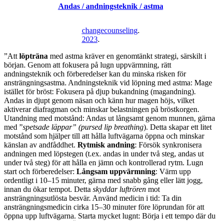
Andas / andningsteknik / astma
/
glutenintolerans
/
changecounseling
.
gluten
2023
.
”Att
löpträna
med astma kräver en genomtänkt strategi, särskilt i
början. Genom att fokusera på lugn uppvärmning, rätt
andningsteknik och förberedelser kan du minska risken för
ansträngningsastma. Andningsteknik vid löpning med astma: Mage
istället för bröst: Fokusera på djup bukandning (magandning).
Andas in djupt genom näsan och känn hur magen höjs, vilket
aktiverar diafragman och minskar belastningen på bröstkorgen.
Utandning med motstånd: Andas ut långsamt genom munnen, gärna
med ”
spetsade läppar” (pursed lip breathing
). Detta skapar ett litet
motstånd som hjälper till att hålla luftvägarna öppna och minskar
känslan av andfåddhet.
Rytmisk andning
: Försök synkronisera
andningen med löpstegen (t.ex. andas in under två steg, andas ut
under två steg) för att hålla en jämn och kontrollerad rytm. Lugn
start och förberedelser:
Långsam uppvärmning
: Värm upp
ordentligt i 10–15 minuter, gärna med snabb gång eller lätt jogg,
innan du ökar tempot. Detta
skyddar luftrören
mot
ansträngningsutlösta besvär. Använd medicin i tid: Ta din
ansträngningsmedicin cirka 15–30 minuter före löprundan för att
öppna upp luftvägarna. Starta mycket lugnt: Börja i ett tempo där du