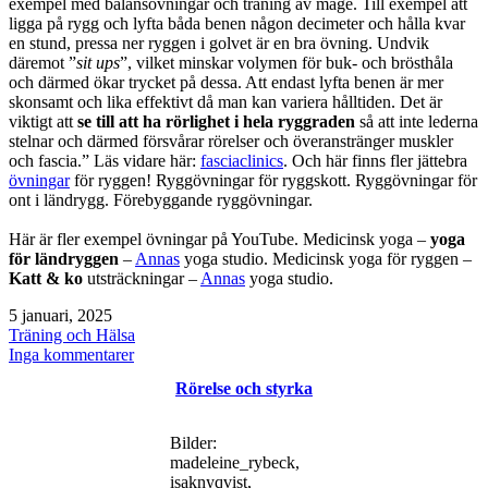
exempel med balansövningar och träning av mage. Till exempel att
ligga på rygg och lyfta båda benen någon decimeter och hålla kvar
en stund, pressa ner ryggen i golvet är en bra övning. Undvik
däremot ”
sit ups
”, vilket minskar volymen för buk- och brösthåla
och därmed ökar trycket på dessa. Att endast lyfta benen är mer
skonsamt och lika effektivt då man kan variera hålltiden. Det är
viktigt att
se till att ha rörlighet i hela ryggraden
så att inte lederna
stelnar och därmed försvårar rörelser och överanstränger muskler
och fascia.” Läs vidare här:
fasciaclinics
. Och här finns fler jättebra
övningar
för ryggen! Ryggövningar för ryggskott. Ryggövningar för
ont i ländrygg. Förebyggande ryggövningar.
Här är fler exempel övningar på YouTube. Medicinsk yoga –
yoga
för ländryggen
–
Annas
yoga studio. Medicinsk yoga för ryggen –
Katt & ko
utsträckningar –
Annas
yoga studio.
Publicerat
5 januari, 2025
den
Kategoriserat
Träning och Hälsa
som
till
Inga kommentarer
Ryggövningar
Rörelse och styrka
för
ont
i
Bilder:
ländryggen
madeleine_rybeck,
isaknyqvist,