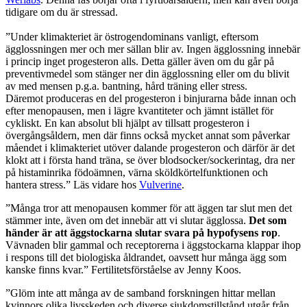
tidigare om du är stressad.
”Under klimakteriet är östrogendominans vanligt, eftersom
ägglossningen mer och mer sällan blir av. Ingen ägglossning innebär
i princip inget progesteron alls. Detta gäller även om du går på
preventivmedel som stänger ner din ägglossning eller om du blivit
av med mensen p.g.a. bantning, hård träning eller stress.
Däremot produceras en del progesteron i binjurarna både innan och
efter menopausen, men i lägre kvantiteter och jämnt istället för
cykliskt. En kan absolut bli hjälpt av tillsatt progesteron i
övergångsåldern, men där finns också mycket annat som påverkar
måendet i klimakteriet utöver dalande progesteron och därför är det
klokt att i första hand träna, se över blodsocker/sockerintag, dra ner
på histaminrika födoämnen, värna sköldkörtelfunktionen och
hantera stress.” Läs vidare hos
Vulverine
.
”Många tror att menopausen kommer för att äggen tar slut men det
stämmer inte, även om det innebär att vi slutar ägglossa.
Det som
händer är att äggstockarna slutar svara på hypofysens rop
.
Vävnaden blir gammal och receptorerna i äggstockarna klappar ihop
i respons till det biologiska åldrandet, oavsett hur många ägg som
kanske finns kvar.” Fertilitetsförståelse av Jenny Koos.
”Glöm inte att många av de samband forskningen hittar mellan
kvinnors olika livsskeden och diverse sjukdomstillstånd utgår från