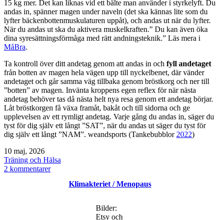
15 kg mer. Det kan liknas vid ett bälte man använder i styrkelyft. Du
andas in, spänner magen under naveln (det ska kännas lite som du
lyfter bäckenbottenmuskulaturen uppåt), och andas ut när du lyfter.
När du andas ut ska du aktivera muskelkraften.” Du kan även öka
dina syresättningsförmåga med rätt andningsteknik.” Läs mera i
MåBra
.
Ta kontroll över ditt andetag genom att andas in och
fyll andetaget
från botten av magen hela vägen upp till nyckelbenet, där vänder
andetaget och går samma väg tillbaka genom bröstkorg och ner till
”botten” av magen. Invänta kroppens egen reflex för när nästa
andetag behöver tas då nästa helt nya resa genom ett andetag börjar.
Låt bröstkorgen få växa framåt, bakåt och till sidorna och ge
upplevelsen av ett rymligt andetag. Varje gång du andas in, säger du
tyst för dig själv ett långt ”SAT”, när du andas ut säger du tyst för
dig själv ett långt ”NAM”. weandsports (Tankebubblor
2022
)
Publicerat
10 maj, 2026
den
Kategoriserat
Träning och Hälsa
som
till
2 kommentarer
Andas
Klimakteriet / Menopaus
/
andningsteknik
/
Bilder:
astma
Etsy och