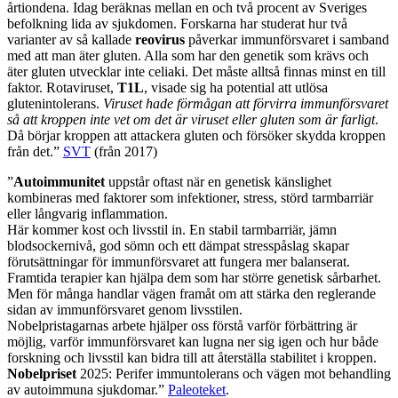
årtiondena. Idag beräknas mellan en och två procent av Sveriges
befolkning lida av sjukdomen. Forskarna har studerat hur två
varianter av så kallade
reovirus
påverkar immunförsvaret i samband
med att man äter gluten. Alla som har den genetik som krävs och
äter gluten utvecklar inte celiaki. Det måste alltså finnas minst en till
faktor. Rotaviruset,
T1L
, visade sig ha potential att utlösa
glutenintolerans.
Viruset hade förmågan att förvirra immunförsvaret
så att kroppen inte vet om det är viruset eller gluten som är farligt
.
Då börjar kroppen att attackera gluten och försöker skydda kroppen
från det.”
SVT
(från 2017)
”
Autoimmunitet
uppstår oftast när en genetisk känslighet
kombineras med faktorer som infektioner, stress, störd tarmbarriär
eller långvarig inflammation.
Här kommer kost och livsstil in. En stabil tarmbarriär, jämn
blodsockernivå, god sömn och ett dämpat stresspåslag skapar
förutsättningar för immunförsvaret att fungera mer balanserat.
Framtida terapier kan hjälpa dem som har större genetisk sårbarhet.
Men för många handlar vägen framåt om att stärka den reglerande
sidan av immunförsvaret genom livsstilen.
Nobelpristagarnas arbete hjälper oss förstå varför förbättring är
möjlig, varför immunförsvaret kan lugna ner sig igen och hur både
forskning och livsstil kan bidra till att återställa stabilitet i kroppen.
Nobelpriset
2025: Perifer immuntolerans och vägen mot behandling
av autoimmuna sjukdomar.”
Paleoteket
.