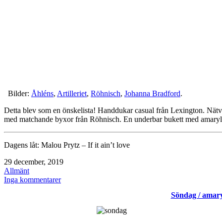
Bilder:
Åhléns
,
Artilleriet
,
Röhnisch
,
Johanna Bradford
.
Detta blev som en önskelista! Handdukar casual från Lexington. Nä
med matchande byxor från Röhnisch. En underbar bukett med amaryl
Dagens låt: Malou Prytz – If it ain’t love
Publicerat
29 december, 2019
den
Kategoriserat
Allmänt
som
till
Inga kommentarer
Moodboard
Söndag / amaryl
december
2019