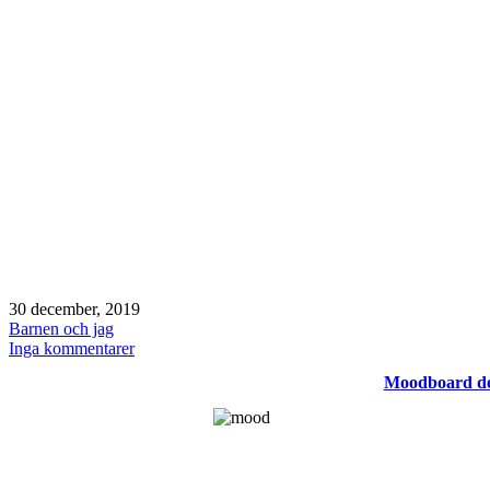
Publicerat
30 december, 2019
den
Kategoriserat
Barnen och jag
som
till
Inga kommentarer
December
Moodboard d
2019
månaden
i
bilder
/
best