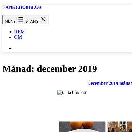
Hoppa
TANKEBUBBLOR
till
innehåll
MENY
STÄNG
HEM
OM
SÖK
…
Månad:
december 2019
December 2019 månaden