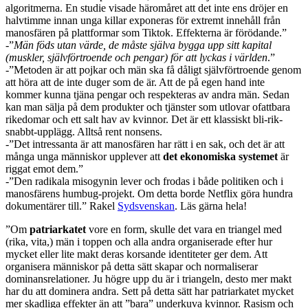
algoritmerna. En studie visade häromåret att det inte ens dröjer en
halvtimme innan unga killar exponeras för extremt innehåll från
manosfären på plattformar som Tiktok. Effekterna är förödande.”
-”
Män föds utan värde, de måste själva bygga upp sitt kapital
(muskler, självförtroende och pengar) för att lyckas i världen
.”
-”Metoden är att pojkar och män ska få dåligt självförtroende genom
att höra att de inte duger som de är. Att de på egen hand inte
kommer kunna tjäna pengar och respekteras av andra män. Sedan
kan man sälja på dem produkter och tjänster som utlovar ofattbara
rikedomar och ett salt hav av kvinnor. Det är ett klassiskt bli-rik-
snabbt-upplägg. Alltså rent nonsens.
-”Det intressanta är att manosfären har rätt i en sak, och det är att
många unga människor upplever att
det ekonomiska systemet
är
riggat emot dem.”
-”Den radikala misogynin lever och frodas i både politiken och i
manosfärens humbug-projekt. Om detta borde Netflix göra hundra
dokumentärer till.” Rakel
Sydsvenskan
. Läs gärna hela!
”Om
patriarkatet
vore en form, skulle det vara en triangel med
(rika, vita,) män i toppen och alla andra organiserade efter hur
mycket eller lite makt deras korsande identiteter ger dem. Att
organisera människor på detta sätt skapar och normaliserar
dominansrelationer. Ju högre upp du är i triangeln, desto mer makt
har du att dominera andra. Sett på detta sätt har patriarkatet mycket
mer skadliga effekter än att ”bara” underkuva kvinnor. Rasism och