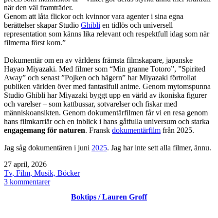
när den väl framträder.
Genom att låta flickor och kvinnor vara agenter i sina egna
berättelser skapar Studio
Ghibli
en tidlös och universell
representation som känns lika relevant och respektfull idag som när
filmerna först kom.”
Dokumentär om en av världens främsta filmskapare, japanske
Hayao Miyazaki. Med filmer som “Min granne Totoro”, ”Spirited
Away” och senast ”Pojken och hägern” har Miyazaki förtrollat
publiken världen över med fantasifull anime. Genom mytomspunna
Studio Ghibli har Miyazaki byggt upp en värld av ikoniska figurer
och varelser – som kattbussar, sotvarelser och fiskar med
människoansikten. Genom dokumentärfilmen får vi en resa genom
hans filmkarriär och en inblick i hans gåtfulla universum och starka
engagemang för naturen
. Fransk
dokumentärfilm
från 2025.
Jag såg dokumentären i juni
2025
. Jag har inte sett alla filmer, ännu.
Publicerat
27 april, 2026
den
Kategoriserat
Tv, Film, Musik, Böcker
som
till
3 kommentarer
Studio
Boktips / Lauren Groff
Ghibli
/
Hayao