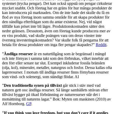
systemet (trycka pengar). Det kan också uppstå om pengar cirkulerar
mycket snabbt. Och företag har en gräns för hur många produkter de
kan introducera på marknaden. Om de inte hade det skulle du få en
flod av nya företag inom samma område för att skapa produkter för
den oändliga efterfrågan som du antar existerar. Nej, vid något
tillfälle kan priset inte bli lägre. Produktionskostnaden sätter den
nedre gränsen. Dessutom, även om företag kunde producera mer av
en viss produkt, vad skulle poängen vara om deras vinster inte
översteg investeringskostnaden? Var skulle folk få pengarna för att
betala för dessa produkter om inga fler pengar skapades?”
Reddit
.
”
Ändliga resurser
är en naturtillgång som är begränsad i mängd
och inte förnyas i samma takt som den förbrukas, vilket innebär att
den förr eller senare tar slut. Exempel inkluderar fossila bränslen
(olja, kol), mineraler, metaller, naturgrus och fosfor. Dessa kallas ofta
lagerresurser. I motsats till ändliga resurser finns förnybara resurser
som vind- och solenergi, som ständigt flödar. AI
”
Den traditionella synen på tillväxt
går stick i stäv med vad
naturen gett oss: ändliga resurser. Så länge samhällets strävan efter
tillväxt bygger på ökad förbränning av naturresurser står det i
motsättning till naturens lagar.” Bok: Myten om maskinen (2010) av
Alf Hornborg.
GP
.
”
If you think you love freedom, but you don’t care if it applies