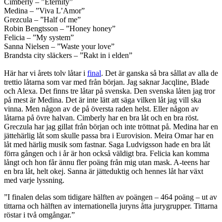
Cimberly – ”Eternity”
Medina – ”Viva L’Amor”
Grezcula – ”Half of me”
Robin Bengtsson – ”Honey honey”
Felicia – ”My system”
Sanna Nielsen – ”Waste your love”
Brandsta city släckers – ”Rakt in i elden”
Här har vi årets tolv låtar i
final
. Det är ganska så bra sållat av alla de
trettio låtarna som var med från början. Jag saknar Jacqline, Blade
och Alexa. Det finns tre låtar på svenska. Den svenska låten jag tror
på mest är Medina. Det är inte lätt att säga vilken låt jag vill ska
vinna. Men någon av de på översta raden helst. Eller någon av
låtarna på övre halvan. Cimberly har en bra låt och en bra röst.
Greczula har jag gillat från början och inte tröttnat på. Medina har en
jättehärlig låt som skulle passa bra i Eurovision. Meira Omar har en
låt med härlig musik som fastnar. Saga Ludvigsson hade en bra låt
förra gången och i år är hon också väldigt bra. Felicia kan komma
långt och hon får ännu fler poäng från mig utan mask. A-teens har
en bra låt, helt okej. Sanna är jätteduktig och hennes låt har växt
med varje lyssning.
”I finalen delas som tidigare hälften av poängen – 464 poäng – ut av
tittarna och hälften av internationella juryns åtta jurygrupper. Tittarna
röstar i två omgångar.”