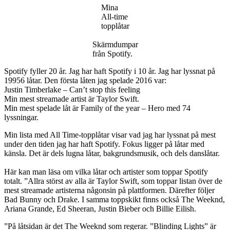
Mina
Mina
Vänner
All-time
topplåtar
Skärmdumpar
från Spotify.
Spotify fyller 20 år. Jag har haft Spotify i 10 år. Jag har lyssnat på
19956 låtar. Den första låten jag spelade 2016 var:
Justin Timberlake – Can’t stop this feeling
Min mest streamade artist är Taylor Swift.
Min mest spelade låt är Family of the year – Hero med 74
lyssningar.
Min lista med All Time-topplåtar visar vad jag har lyssnat på mest
under den tiden jag har haft Spotify. Fokus ligger på låtar med
känsla. Det är dels lugna låtar, bakgrundsmusik, och dels danslåtar.
Här kan man läsa om vilka låtar och artister som toppar Spotify
totalt. ”Allra störst av alla är Taylor Swift, som toppar listan över de
mest streamade artisterna någonsin på plattformen. Därefter följer
Bad Bunny och Drake. I samma toppskikt finns också The Weeknd,
Ariana Grande, Ed Sheeran, Justin Bieber och Billie Eilish.
”På låtsidan är det The Weeknd som regerar. ”Blinding Lights” är