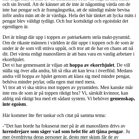
och sin livsstil. Att de känner att de inte är någonting värda om de
inte har pengar och är framgångsrika, att de ständigt måste bevisa
inför andra män att de är värdiga. Hela det här tänket att lycka mäts i
pengar blev väldigt tydligt. Och hur kortsiktigt och egoistiskt det
egentligen är.
Det är trångt där upp i toppen av patriarkatets stela makt-pyramid.
Om de rikaste männen i världen är där uppe i toppen och de som är
under är de som vill sträva uppåt, och tror att de har en chans att nå
dit. Det värsta enligt manosfären är att bara vara en vanlig arbetare i
ekorrhjulet.
Det vi har gemensamt är viljan att
hoppa av ekorrhjulet
. De vill
ställa sig över alla andra, bli så rika att kan leva i överflöd. Medans
andra vill hoppa av hjulet genom att klara sig med mindre pengar,
behöva mindre prylar, odla egen mat med mera.
Vi tror att vi ska sträva mot toppen av pyramiden. Men kanske mår
inte ens de som är på toppen riktigt bra? Vi, särskilt kvinnor, kan
aldrig må riktigt bra med ett sådant system. Vi behöver
gemenskap,
inte egoism
.
Här kommer lite fler tankar och citat på samma tema:
-”Det han borde ha fokuserat mer på är att manosfären drivs av
lurendrejare som säger vad som helst för att tjäna pengar
. Ju
mer överdrivna deras personer är, desto mer skjuts får de av