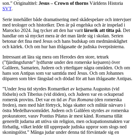
son.” Originaltitel:
Jesus – Crown of thorns
Världens Historia
SVT
.
Serie innehåller både dramatisering med skådespelare och intervjuer
med teologer och historiker. Den är på engelska och är inspelad i
Marocko 2024. Jag tycker att den har varit
lärorik att titta på
. Det
handlar om så mycket mera är det man lärde sig i skolan. Serien
betonar det fina med Jesus och hans budskap om medmänsklighet
och kärlek. Och om hur han ifrågasatte de judiska överprästerna.
Intressant att lära sig mera om Herodes den store, tetrark
(”fjärdingsfurste” lydfurste under den romerske kejsaren) över
Galileen, Samarien, Judeen och ytterligare några områden. Och om
hans son Antipas som var samtida med Jesus. Och om Johannes
döparen som blev fängslad och dödad för att han ifrågasatte Antipas.
”Under Jesu tid styrdes Romarriket av kejsarna Augustus (vid
födseln) och Tiberius (vid döden), och Judeen var en ockuperad
romersk provins. Det var en tid av
Pax Romana
(den romerska
freden), men med hårt förtryck, höga skatter och militär närvaro i
östra Medelhavsområdet. Judeen och Galiléen styrdes av romerska
prokuratorer, varav Pontius Pilatus är mest känd. Romarna tillät
generellt judarna att utöva sin religion, men ockupationsmakten var
förhatlig, vilket ledde till upprepade judiska uppror som slogs ned
skoningslöst.” Många judar under denna tid förväntade sig en