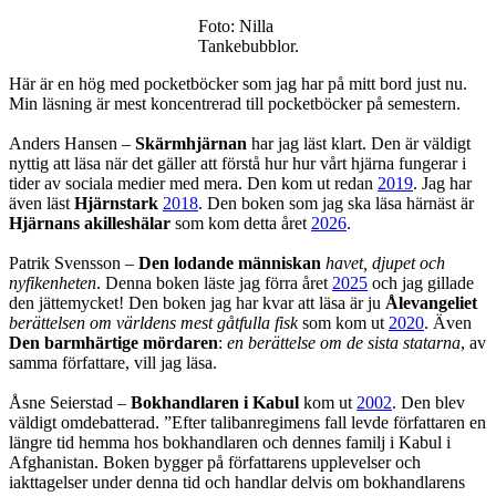
Foto: Nilla
Tankebubblor.
Här är en hög med pocketböcker som jag har på mitt bord just nu.
Min läsning är mest koncentrerad till pocketböcker på semestern.
Anders Hansen –
Skärmhjärnan
har jag läst klart. Den är väldigt
nyttig att läsa när det gäller att förstå hur hur vårt hjärna fungerar i
tider av sociala medier med mera. Den kom ut redan
2019
. Jag har
även läst
Hjärnstark
2018
. Den boken som jag ska läsa härnäst är
Hjärnans akilleshälar
som kom detta året
2026
.
Patrik Svensson –
Den lodande människan
havet, djupet och
nyfikenheten
. Denna boken läste jag förra året
2025
och jag gillade
den jättemycket! Den boken jag har kvar att läsa är ju
Ålevangeliet
berättelsen om världens mest gåtfulla fisk
som kom ut
2020
. Även
Den barmhärtige mördaren
:
en berättelse om de sista statarna
, av
samma författare, vill jag läsa.
Åsne Seierstad –
Bokhandlaren i Kabul
kom ut
2002
. Den blev
väldigt omdebatterad. ”Efter talibanregimens fall levde författaren en
längre tid hemma hos bokhandlaren och dennes familj i Kabul i
Afghanistan. Boken bygger på författarens upplevelser och
iakttagelser under denna tid och handlar delvis om bokhandlarens