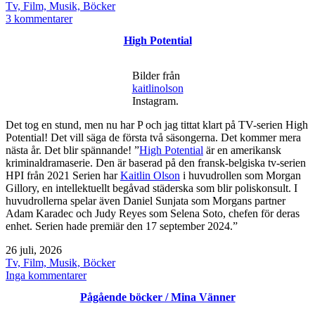
den
Kategoriserat
Tv, Film, Musik, Böcker
som
till
3 kommentarer
Voicemails
High Potential
for
Isabelle
Bilder från
kaitlinolson
Instagram.
Det tog en stund, men nu har P och jag tittat klart på TV-serien High
Potential! Det vill säga de första två säsongerna. Det kommer mera
nästa år. Det blir spännande! ”
High Potential
är en amerikansk
kriminaldramaserie. Den är baserad på den fransk-belgiska tv-serien
HPI från 2021 Serien har
Kaitlin Olson
i huvudrollen som Morgan
Gillory, en intellektuellt begåvad städerska som blir poliskonsult. I
huvudrollerna spelar även Daniel Sunjata som Morgans partner
Adam Karadec och Judy Reyes som Selena Soto, chefen för deras
enhet. Serien hade premiär den 17 september 2024.”
Publicerat
26 juli, 2026
den
Kategoriserat
Tv, Film, Musik, Böcker
som
till
Inga kommentarer
High
Pågående böcker / Mina Vänner
Potential