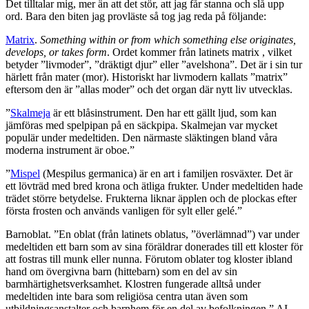
Det tilltalar mig, mer än att det stör, att jag får stanna och slå upp
ord. Bara den biten jag provläste så tog jag reda på följande:
Matrix
.
Something within or from which something else originates,
develops, or takes form
. Ordet kommer från latinets matrix , vilket
betyder ”livmoder”, ”dräktigt djur” eller ”avelshona”. Det är i sin tur
härlett från mater (mor). Historiskt har livmodern kallats ”matrix”
eftersom den är ”allas moder” och det organ där nytt liv utvecklas.
”
Skalmeja
är ett blåsinstrument. Den har ett gällt ljud, som kan
jämföras med spelpipan på en säckpipa. Skalmejan var mycket
populär under medeltiden. Den närmaste släktingen bland våra
moderna instrument är oboe.”
”
Mispel
(Mespilus germanica) är en art i familjen rosväxter. Det är
ett lövträd med bred krona och ätliga frukter. Under medeltiden hade
trädet större betydelse. Frukterna liknar äpplen och de plockas efter
första frosten och används vanligen för sylt eller gelé.”
Barnoblat. ”En oblat (från latinets oblatus, ”överlämnad”) var under
medeltiden ett barn som av sina föräldrar donerades till ett kloster för
att fostras till munk eller nunna. Förutom oblater tog kloster ibland
hand om övergivna barn (hittebarn) som en del av sin
barmhärtighetsverksamhet. Klostren fungerade alltså under
medeltiden inte bara som religiösa centra utan även som
utbildningsanstalter och barnhem för en del av befolkningen.” AI-