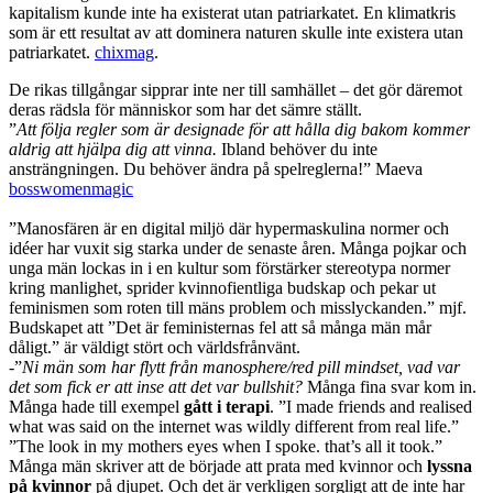
kapitalism kunde inte ha existerat utan patriarkatet. En klimatkris
som är ett resultat av att dominera naturen skulle inte existera utan
patriarkatet.
chixmag
.
De rikas tillgångar sipprar inte ner till samhället – det gör däremot
deras rädsla för människor som har det sämre ställt.
”
Att följa regler som är designade för att hålla dig bakom kommer
aldrig att hjälpa dig att vinna.
Ibland behöver du inte
ansträngningen. Du behöver ändra på spelreglerna!” Maeva
bosswomenmagic
”Manosfären är en digital miljö där hypermaskulina normer och
idéer har vuxit sig starka under de senaste åren. Många pojkar och
unga män lockas in i en kultur som förstärker stereotypa normer
kring manlighet, sprider kvinno­fientliga budskap och pekar ut
feminismen som roten till mäns problem och misslyckanden.” mjf.
Budskapet att ”Det är feministernas fel att så många män mår
dåligt.” är väldigt stört och världsfrånvänt.
-”
Ni män som har flytt från manosphere/red pill mindset, vad var
det som fick er att inse att det var bullshit?
Många fina svar kom in.
Många hade till exempel
gått i terapi
. ”I made friends and realised
what was said on the internet was wildly different from real life.”
”The look in my mothers eyes when I spoke. that’s all it took.”
Många män skriver att de började att prata med kvinnor och
lyssna
på kvinnor
på djupet. Och det är verkligen sorgligt att de inte har