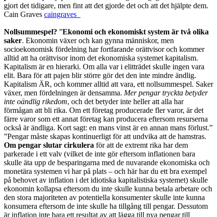
gjort det tidigare, men fint att det gjorde det och att det hjälpte dem.
Cain Graves
caingraves_
Nollsummespel?
”
Ekonomi och ekonomiskt system är två olika
saker
. Ekonomin växer och kan gynna människor, men
socioekonomisk fördelning har fortfarande orättvisor och kommer
alltid att ha orättvisor inom det ekonomiska systemet kapitalism.
Kapitalism är en hierarki. Om alla var i elitträdet skulle ingen vara
elit. Bara för att pajen blir större gör det den inte mindre ändlig.
Kapitalism ÄR, och kommer alltid att vara, ett nollsummespel. Saker
växer, men fördelningen är densamma.
Mer pengar tryckta betyder
inte oändlig rikedom
, och det betyder inte heller att alla har
förmågan att bli rika. Om ett företag producerade fler varor, är det
färre varor som ett annat företag kan producera eftersom resurserna
också är ändliga. Kort sagt: en mans vinst är en annan mans förlust.”
”Pengar måste skapas kontinuerligt för att undvika att de hamstras.
Om pengar slutar cirkulera
för att de extremt rika har dem
parkerade i ett valv (vilket de inte gör eftersom inflationen bara
skulle äta upp de besparingarna med de nuvarande ekonomiska och
monetära systemen vi har på plats – och här har du ett bra exempel
på behovet av inflation i det idiotiska kapitalistiska systemet) skulle
ekonomin kollapsa eftersom du inte skulle kunna betala arbetare och
den stora majoriteten av potentiella konsumenter skulle inte kunna
konsumera eftersom de inte skulle ha tillgång till pengar. Dessutom
är inflation inte bara ett resultat av att lägga till nya pengar till