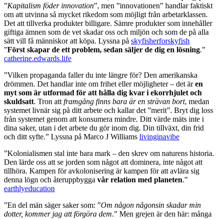
”
Kapitalism föder innovation
”, men ”innovationen” handlar faktiskt
om att utvinna så mycket rikedom som möjligt från arbetarklassen.
Det att tillverka produkter billigare. Sämre produkter som innehåller
giftiga ämnen som de vet skadar oss och miljön och som de på alla
sätt vill få människor att köpa. Lyssna på
skyfisherforskyfish
”
Först skapar de ett problem, sedan säljer de dig en lösning
.”
catherine.edwards.life
”Vilken propaganda faller du inte längre för? Den amerikanska
drömmen. Det handlar inte om frihet eller möjligheter – det är
en
myt som är utformad för att hålla dig kvar i ekorrhjulet och
skuldsatt
. Tron att
framgång finns bara är en strävan bort
, medan
systemet livnär sig på ditt arbete och kallar det ”merit”. Bryt dig loss
från systemet genom att konsumera mindre. Ditt värde mäts inte i
dina saker, utan i det arbete du gör inom dig. Din tillväxt, din frid
och ditt syfte.” Lyssna på Marco J Williams
livinginavibe
”Kolonialismen stal inte bara mark – den skrev om naturens historia.
Den lärde oss att se jorden som något att dominera, inte något att
tillhöra. Kampen för avkolonisering är kampen för att avlära sig
denna lögn och återuppbygga
vår relation med planeten
.”
earthlyeducation
”En del män säger saker som: ”
Om någon någonsin skadar min
dotter, kommer jag att förgöra dem
.” Men grejen är den här: många