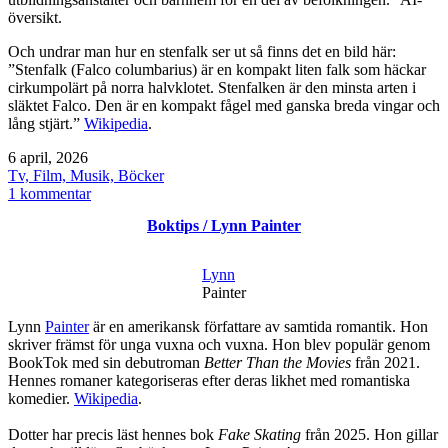
översikt.
Och undrar man hur en stenfalk ser ut så finns det en bild här:
”Stenfalk (Falco columbarius) är en kompakt liten falk som häckar
cirkumpolärt på norra halvklotet. Stenfalken är den minsta arten i
släktet Falco. Den är en kompakt fågel med ganska breda vingar och
lång stjärt.”
Wikipedia
.
Publicerat
6 april, 2026
den
Kategoriserat
Tv, Film, Musik, Böcker
som
till
1 kommentar
Boktips
Boktips / Lynn Painter
/
Lauren
Groff
Lynn
Painter
Lynn
Painter
är en amerikansk författare av samtida romantik. Hon
skriver främst för unga vuxna och vuxna. Hon blev populär genom
BookTok med sin debutroman
Better Than the Movies
från 2021.
Hennes romaner kategoriseras efter deras likhet med romantiska
komedier.
Wikipedia
.
Dotter har precis läst hennes bok
Fake Skating
från 2025. Hon gillar