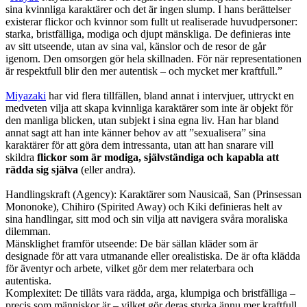
sina kvinnliga karaktärer och det är ingen slump. I hans berättelser
existerar flickor och kvinnor som fullt ut realiserade huvudpersoner:
starka, bristfälliga, modiga och djupt mänskliga. De definieras inte
av sitt utseende, utan av sina val, känslor och de resor de går
igenom. Den omsorgen gör hela skillnaden. För när representationen
är respektfull blir den mer autentisk – och mycket mer kraftfull.”
Miyazaki
har vid flera tillfällen, bland annat i intervjuer, uttryckt en
medveten vilja att skapa kvinnliga karaktärer som inte är objekt för
den manliga blicken, utan subjekt i sina egna liv. Han har bland
annat sagt att han inte känner behov av att ”sexualisera” sina
karaktärer för att göra dem intressanta, utan att han snarare vill
skildra
flickor som är modiga, självständiga och kapabla att
rädda sig själva
(eller andra).
Handlingskraft (Agency): Karaktärer som Nausicaä, San (Prinsessan
Mononoke), Chihiro (Spirited Away) och Kiki definieras helt av
sina handlingar, sitt mod och sin vilja att navigera svåra moraliska
dilemman.
Mänsklighet framför utseende: De bär sällan kläder som är
designade för att vara utmanande eller orealistiska. De är ofta klädda
för äventyr och arbete, vilket gör dem mer relaterbara och
autentiska.
Komplexitet: De tillåts vara rädda, arga, klumpiga och bristfälliga –
precis som människor är – vilket gör deras styrka ännu mer kraftfull