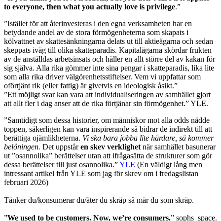
to everyone, then what you actually love is privilege
.”
”Istället för att återinvesteras i den egna verksamheten har en
betydande andel av de stora förmögenheterna som skapats i
kölvattnet av skattesänkningarna delats ut till aktieägarna och sedan
skeppats iväg till olika skatteparadis. Kapitalägarna skördar frukten
av de anställdas arbetsinsats och håller en allt större del av kakan för
sig själva. Alla rika gömmer inte sina pengar i skatteparadis, lika lite
som alla rika driver välgörenhetsstiftelser. Vem vi uppfattar som
oförtjänt rik (eller fattig) är givetvis en ideologisk åsikt.”
”Ett möjligt svar kan vara att individualiseringen av samhället gjort
att allt fler i dag anser att de rika förtjänar sin förmögenhet.” YLE.
”Samtidigt som dessa historier, om människor mot alla odds nådde
toppen, säkerligen kan vara inspirerande så bidrar de indirekt till att
berättiga ojämlikheterna.
Vi ska bara jobba lite hårdare, så kommer
belöningen.
Det uppstår
en skev verklighet
när samhället basunerar
ut ”osannolika” berättelser utan att ifrågasätta de strukturer som gör
dessa berättelser till just osannolika.”
YLE
(En väldigt lång men
intressant artikel från YLE som jag för skrev om i fredagslistan
februari 2026)
Tänker du/konsumerar du/äter du skräp så mår du som skräp.
”
We used to be customers. Now, we’re consumers.
” sophs_space.