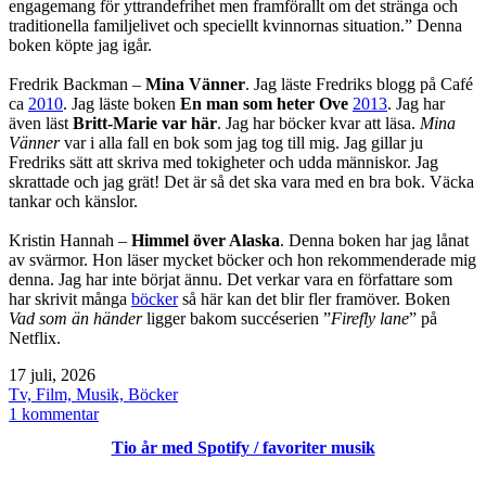
engagemang för yttrandefrihet men framförallt om det stränga och
traditionella familjelivet och speciellt kvinnornas situation.” Denna
boken köpte jag igår.
Fredrik Backman –
Mina Vänner
. Jag läste Fredriks blogg på Café
ca
2010
. Jag läste boken
En man som heter Ove
2013
. Jag har
även läst
Britt-Marie var här
. Jag har böcker kvar att läsa.
Mina
Vänner
var i alla fall en bok som jag tog till mig. Jag gillar ju
Fredriks sätt att skriva med tokigheter och udda människor. Jag
skrattade och jag grät! Det är så det ska vara med en bra bok. Väcka
tankar och känslor.
Kristin Hannah –
Himmel över Alaska
. Denna boken har jag lånat
av svärmor. Hon läser mycket böcker och hon rekommenderade mig
denna. Jag har inte börjat ännu. Det verkar vara en författare som
har skrivit många
böcker
så här kan det blir fler framöver. Boken
Vad som än händer
ligger bakom succéserien ”
Firefly lane
” på
Netflix.
Publicerat
17 juli, 2026
den
Kategoriserat
Tv, Film, Musik, Böcker
som
till
1 kommentar
Pågående
Tio år med Spotify / favoriter musik
böcker
/