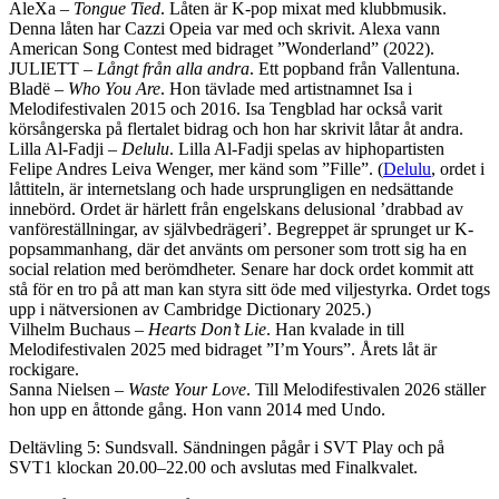
AleXa –
Tongue Tied
. Låten är K-pop mixat med klubbmusik.
Denna låten har Cazzi Opeia var med och skrivit. Alexa vann
American Song Contest med bidraget ”Wonderland” (2022).
JULIETT –
Långt från alla andra
. Ett popband från Vallentuna.
Bladë –
Who You Are
. Hon tävlade med artistnamnet Isa i
Melodifestivalen 2015 och 2016. Isa Tengblad har också varit
körsångerska på flertalet bidrag och hon har skrivit låtar åt andra.
Lilla Al-Fadji –
Delulu
. Lilla Al-Fadji spelas av hiphopartisten
Felipe Andres Leiva Wenger, mer känd som ”Fille”. (
Delulu
, ordet i
låttiteln, är internetslang och hade ursprungligen en nedsättande
innebörd. Ordet är härlett från engelskans delusional ’drabbad av
vanföreställningar, av självbedrägeri’. Begreppet är sprunget ur K-
popsammanhang, där det använts om personer som trott sig ha en
social relation med berömdheter. Senare har dock ordet kommit att
stå för en tro på att man kan styra sitt öde med viljestyrka. Ordet togs
upp i nätversionen av Cambridge Dictionary 2025.)
Vilhelm Buchaus –
Hearts Don’t Lie
. Han kvalade in till
Melodifestivalen 2025 med bidraget ”I’m Yours”. Årets låt är
rockigare.
Sanna Nielsen –
Waste Your Love
. Till Melodifestivalen 2026 ställer
hon upp en åttonde gång. Hon vann 2014 med Undo.
Deltävling 5: Sundsvall. Sändningen pågår i SVT Play och på
SVT1 klockan 20.00–22.00 och avslutas med Finalkvalet.