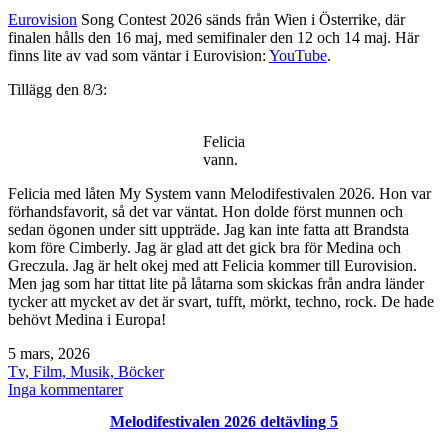
Eurovision
Song Contest 2026 sänds från Wien i Österrike, där
finalen hålls den 16 maj, med semifinaler den 12 och 14 maj. Här
finns lite av vad som väntar i Eurovision:
YouTube
.
Tillägg den 8/3:
Felicia
vann.
Felicia med låten My System vann Melodifestivalen 2026. Hon var
förhandsfavorit, så det var väntat. Hon dolde först munnen och
sedan ögonen under sitt uppträde. Jag kan inte fatta att Brandsta
kom före Cimberly. Jag är glad att det gick bra för Medina och
Greczula. Jag är helt okej med att Felicia kommer till Eurovision.
Men jag som har tittat lite på låtarna som skickas från andra länder
tycker att mycket av det är svart, tufft, mörkt, techno, rock. De hade
behövt Medina i Europa!
Publicerat
5 mars, 2026
den
Kategoriserat
Tv, Film, Musik, Böcker
som
till
Inga kommentarer
Melodifestivalen
Melodifestivalen 2026 deltävling 5
2026
finalen