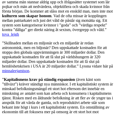
av samma män stannar aldrig upp och ifrågasätter systemet som lär
pojkar och män att nedvärdera, objektifiera och skada kvinnor från
första början. De kommer att slåss mot en enskild man, men inte mot
kulturen som skapar honom
. Vad de ofta missar är kopplingen
mellan patriarkatet och just det våld de påstår sig motsätta sig. Ett
system som kategoriserar kvinnor i ”goda” och ”värdiga respekt”
kontra ”dåliga” ger direkt näring åt sexism, övergrepp och våld.”
tova_leigh
”Skillnaden mellan en miljonär och en miljardär är redan
astronomisk, men en biljonär? Den uppskattade kostnaden för att
stoppa den globala uppvärmningen är 300 miljarder dollar. Den
uppskattade kostnaden för att få slut på världshungern är 320
miljarder dollar. Den uppskattade kostnaden för att få slut på
hemlöshetskrisen i USA är 20 miljarder dollar.” Lyssna vidare här på
minnaleejamison
.
”
Kapitalismens krav på ständig expansion
(även känt som
”tillväxt”) kräver ständigt nya människor. I ett kapitalistiskt system är
minskad befolkningsmängd ett stort hot eftersom det innebär en
minskning av antalet som kan arbeta och konsumera i kapitalismens
tjänst. Risken med en åldrande befolkning är att fler av de yngre tas i
anspråk för att vårda de gamla, och reproduktivt arbete står som
bekant inte högt i kurs i ett kapitalistiskt system. En omställning av
ekonomin till att fokusera mer på omsorg är ett stort hot mot