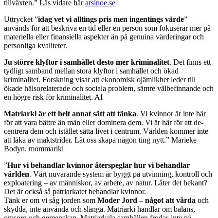
tillväxten.” Läs vidare här
arsinoe.se
Uttrycket ”
idag vet vi alltings pris men ingentings värde
”
används för att beskriva en tid eller en person som fokuserar mer på
materiella eller finansiella aspekter än på genuina värderingar och
personliga kvaliteter.
Ju större klyftor i samhället desto mer kriminalitet
. Det finns ett
tydligt samband mellan stora klyftor i samhället och ökad
kriminalitet. Forskning visar att ekonomisk ojämlikhet leder till
ökade hälsorelaterade och sociala problem, sämre välbefinnande och
en högre risk för kriminalitet. AI
Matriarki är ett helt annat sätt att tänka
. Vi kvinnor är inte här
för att vara bättre än män eller dominera dem. Vi är här för att de-
centrera dem och istället sätta livet i centrum. Världen kommer inte
att läka av maktstrider. Låt oss skapa någon ting nytt.” Marieke
Bodyn. mommariki
”
Hur vi behandlar kvinnor återspeglar hur vi behandlar
världen
. Vårt nuvarande system är byggt på utvinning, kontroll och
exploatering – av människor, av arbete, av natur. Låter det bekant?
Det är också så patriarkatet behandlar kvinnor.
Tänk er om vi såg jorden som
Moder Jord – något att vårda
och
skydda, inte använda och slänga. Matriarki handlar om balans,
omsorg och gemenskap. Matriarkala samhällen frodas inte på