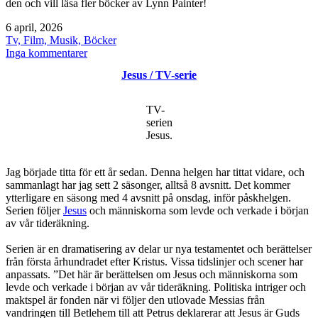
den och vill läsa fler böcker av Lynn Painter!
Publicerat
6 april, 2026
den
Kategoriserat
Tv, Film, Musik, Böcker
som
till
Inga kommentarer
Boktips
Jesus / TV-serie
/
Lynn
Painter
TV-
serien
Jesus.
Jag började titta för ett år sedan. Denna helgen har tittat vidare, och
sammanlagt har jag sett 2 säsonger, alltså 8 avsnitt. Det kommer
ytterligare en säsong med 4 avsnitt på onsdag, inför påskhelgen.
Serien följer
Jesus
och människorna som levde och verkade i början
av vår tideräkning.
Serien är en dramatisering av delar ur nya testamentet och berättelser
från första århundradet efter Kristus. Vissa tidslinjer och scener har
anpassats. ”Det här är berättelsen om Jesus och människorna som
levde och verkade i början av vår tideräkning. Politiska intriger och
maktspel är fonden när vi följer den utlovade Messias från
vandringen till Betlehem till att Petrus deklarerar att Jesus är Guds