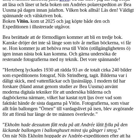
att läsa och läser ut hela boken om Andrées polarexpedtion av Bea
Uusma på dagen innan julafton. Vilken bok alltså! Läs den! Väldigt
spännande och välskriven bok.
Boken
Vitön.
kom ut 2025 och jag köpte både den och
Expeditionen i illustrerade utgåvor.
Bea berättade att de förmodligen kommer att bli en tredje bok.
Kanske dröjer det inte så länge som tolv år mellan böckerna, vi får
se. Hon kommer ju att behöva resa till Vitön (otillgänglighetens ö)
igen innan nästa bok kan komma. Och gärna undersöka de
resterande fotografierna med ny teknik. Det vore spännande!
”Hertzberg lyckades 1930 att rädda 93 av de totalt cirka 240 bilder
som expeditionens fotograf, Nils Strindberg, tagit. Bilderna var i
dåligt skick, med vattenfläckar och ljusinsläpp. I modern tid har
forskare (bland annat genom studier av Bea Uusma) använt
moderna digitala tekniker för att undersöka bilderna och
dagböckerna närmare, vilket har kastat nytt ljus över vad som
faktiskt hände de sista dagarna på Vitön. Fotografierna, som visar
allt från ballongen ”Örnen” till vardagslivet på isen, blev avgörande
för att förstå hur länge de tre männen överlevde.”
”
Ekholm hade dessutom fått reda på att Andrée låtit fylla på den
läckande ballongen i ballonghuset minst sju gånger i smyg
.”
Om när Nils Ekholm hoppade av Andrée-expeditionen efter att ha