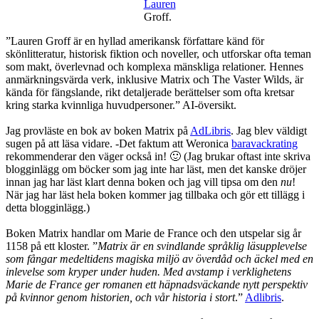
Lauren
Miyazaki
Groff.
/
manga
”Lauren Groff är en hyllad amerikansk författare känd för
skönlitteratur, historisk fiktion och noveller, och utforskar ofta teman
som makt, överlevnad och komplexa mänskliga relationer. Hennes
anmärkningsvärda verk, inklusive Matrix och The Vaster Wilds, är
kända för fängslande, rikt detaljerade berättelser som ofta kretsar
kring starka kvinnliga huvudpersoner.” AI-översikt.
Jag provläste en bok av boken Matrix på
AdLibris
. Jag blev väldigt
sugen på att läsa vidare. -Det faktum att Weronica
baravackrating
rekommenderar den väger också in! 🙂 (Jag brukar oftast inte skriva
blogginlägg om böcker som jag inte har läst, men det kanske dröjer
innan jag har läst klart denna boken och jag vill tipsa om den
nu
!
När jag har läst hela boken kommer jag tillbaka och gör ett tillägg i
detta blogginlägg.)
Boken Matrix handlar om Marie de France och den utspelar sig år
1158 på ett kloster. ”
Matrix är en svindlande språklig läsupplevelse
som fångar medeltidens magiska miljö av överdåd och äckel med en
inlevelse som kryper under huden. Med avstamp i verklighetens
Marie de France ger romanen ett häpnadsväckande nytt perspektiv
på kvinnor genom historien, och vår historia i stort
.”
Adlibris
.