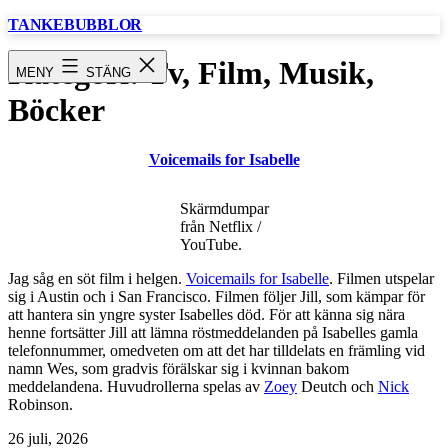
Hoppa
TANKEBUBBLOR
till
innehåll
Kategori:
Tv, Film, Musik,
MENY
STÄNG
Böcker
Voicemails for Isabelle
Skärmdumpar
från Netflix /
YouTube.
Jag såg en söt film i helgen.
Voicemails for Isabelle
. Filmen utspelar
sig i Austin och i San Francisco. Filmen följer Jill, som kämpar för
att hantera sin yngre syster Isabelles död. För att känna sig nära
henne fortsätter Jill att lämna röstmeddelanden på Isabelles gamla
telefonnummer, omedveten om att det har tilldelats en främling vid
namn Wes, som gradvis förälskar sig i kvinnan bakom
meddelandena. Huvudrollerna spelas av
Zoey
Deutch och
Nick
Robinson.
Publicerat
26 juli, 2026