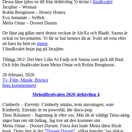
Dessa låtar (plus en till från deltävling 5) tävlar i
finalkvalet
:
Jacqline – Woman
Robin Bengtsson – Honey Honey
Eva Jumatate – Selfish
Meira Omar – Dooset Daram
De låtar jag gillar mest denna veckan är AleXa och Bladë. Sanna är
också en favoritartist. Vi får se hur hennes låt är. Svårt att veta efter
att bara ha hört en
minut
.
I finalkvalet hejar jag på Jacqline.
Tillägg 28/2: Det blev Lilla Al-Fadji och Sanna som gick till final.
Och från finalkvalet kom Meira Omar och Robin Bengtsson.
Publicerat
26 februari, 2026
den
Kategoriserat
Tv, Film, Musik, Böcker
som
till
Inga kommentarer
Melodifestivalen
Melodifestivalen 2026 deltävling 4
2026
deltävling
Cimberly –
Eternity
. Cimberly uttalas, trots stavningen, som
5
Kimberly. Eternity är en powerlåt, lite disco-pop.
Timo Räisänen – Ingenting är efter oss. Min låt är väldigt Timo-aktig
säger han om sitt bidrag. Jag tror att den kommer sist.
Meira Omar –
Dooset Daram
. Förra året hade Meira låten Hush
hush. Detta året är det ”
Dooset Daram
”, vilket betyder ’jag älskar