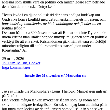
Messias som skulle vara en politisk och militär ledare som befriade
dem från det romerska förtrycket.”
”Jesus levde i en djupt politisk tid där hans andliga budskap om
Guds rike kom i konflikt med det romerska imperiets intressen, och
hans budskap omtolkades av både anhängare och fiender till en
politisk fråga
.”
Det som hände ca 300 år senare var att Romarriket inte lägre kunde
utrota kristna utan istället började utnyttja religionen som ett politiskt
verktyg för att ena riket. Kristendomen gick från att vara en förföljd
minoritetsreligion till att bli romarrikets statsreligion under
Konstantin.” AI
Publicerat
29 mars, 2026
den
Kategoriserat
Tv, Film, Musik, Böcker
som
till
Inga kommentarer
Jesus
Inside the Manosphere / Manosfären
/
TV-
serie
Jag såg Inside the Manosphere (Louis Theroux: Manosfären inifrån)
på Netflix.
Den väckte många tankar, mycket är sådant som jag redan har
skrivit om i tidigare fredagslistor. En sak som jag kom att tänka på är
hur unga män lockas av de influensers som vill sälja in sina saker