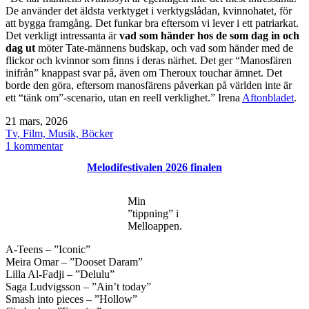
De använder det äldsta verktyget i verktygslådan, kvinnohatet, för
att bygga framgång. Det funkar bra eftersom vi lever i ett patriarkat.
Det verkligt intressanta är
vad som händer hos de som dag in och
dag ut
möter Tate-männens budskap, och vad som händer med de
flickor och kvinnor som finns i deras närhet. Det ger “Manosfären
inifrån” knappast svar på, även om Theroux touchar ämnet. Det
borde den göra, eftersom manosfärens påverkan på världen inte är
ett “tänk om”-scenario, utan en reell verklighet.” Irena
Aftonbladet
.
Publicerat
21 mars, 2026
den
Kategoriserat
Tv, Film, Musik, Böcker
som
till
1 kommentar
Inside
Melodifestivalen 2026 finalen
the
Manosphere
/
Min
Manosfären
”tippning” i
Melloappen.
A-Teens – ”Iconic”
Meira Omar – ”Dooset Daram”
Lilla Al-Fadji – ”Delulu”
Saga Ludvigsson – ”Ain’t today”
Smash into pieces – ”Hollow”