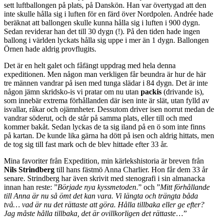
sett luftballongen på plats, på Danskön. Han var övertygad att den
inte skulle hålla sig i luften för en färd över Nordpolen. Andrée hade
beräknat att ballongen skulle kunna hålla sig i luften i 900 dygn.
Sedan reviderar han det till 30 dygn (!). På den tiden hade ingen
ballong i världen lyckats hålla sig uppe i mer än 1 dygn. Ballongen
Örnen hade aldrig provflugits.
Det är en helt galet och fåfängt uppdrag med hela denna
expeditionen. Men någon man verkligen får beundra är hur de här
tre männen vandrar på isen med tunga slädar i 84 dygn. Det är inte
någon jämn skridsko-is vi pratar om nu utan
packis
(drivande is),
som innebär extrema förhållanden där isen inte är slät, utan fylld av
isvallar, råkar och ojämnheter. Dessutom driver isen norrut medan de
vandrar söderut, och de står på samma plats, eller till och med
kommer bakåt. Sedan lyckas de ta sig iland på en ö som inte finns
på kartan. De kunde lika gärna ha dött på isen och aldrig hittats, men
de tog sig till fast mark och de blev hittade efter 33 år.
Mina favoriter från Expedition, min kärlekshistoria är breven från
Nils Strindberg
till hans fästmö Anna Charlier. Hon får dem 33 år
senare. Strindberg har även skrivit med stenografi i sin almanacka
innan han reste: ”
Började nya kyssmetoden
.” och ”
Mitt förhållande
till Anna är nu så ömt det kan vara. Vi längta och trängta båda
två… vad är nu det rättaste att göra. Hålla tillbaka eller ge efter?
Jag måste hålla tillbaka, det är ovillkorligen det rättaste
…”