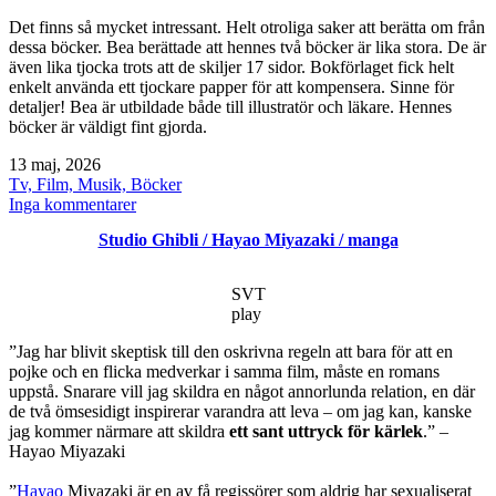
Det finns så mycket intressant. Helt otroliga saker att berätta om från
dessa böcker. Bea berättade att hennes två böcker är lika stora. De är
även lika tjocka trots att de skiljer 17 sidor. Bokförlaget fick helt
enkelt använda ett tjockare papper för att kompensera. Sinne för
detaljer! Bea är utbildade både till illustratör och läkare. Hennes
böcker är väldigt fint gjorda.
Publicerat
13 maj, 2026
den
Kategoriserat
Tv, Film, Musik, Böcker
som
till
Inga kommentarer
Expeditionen
Studio Ghibli / Hayao Miyazaki / manga
och
Vitön.
/
SVT
Bea
play
Uusma
”Jag har blivit skeptisk till den oskrivna regeln att bara för att en
pojke och en flicka medverkar i samma film, måste en romans
uppstå. Snarare vill jag skildra en något annorlunda relation, en där
de två ömsesidigt inspirerar varandra att leva – om jag kan, kanske
jag kommer närmare att skildra
ett sant uttryck för kärlek
.” –
Hayao Miyazaki
”
Hayao
Miyazaki är en av få regissörer som aldrig har sexualiserat