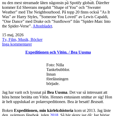
nu den mest streamade låten någonsin på Spotify globalt. Därefter
kommer Ed Sheerans megahit ”Shape of You” och ”Sweater
Weather” med The Neighbourhood. På topp 20 finns också ”As It
Was” av Harry Styles, ”Someone You Loved” av Lewis Capaldi,
”One Dance” med Drake och ”Sunflower” från ”Spider-Man: Into
the Spider-Verse”.
Aftonbladet
.
Publicerat
15 maj, 2026
den
Kategoriserat
Tv, Film, Musik, Böcker
som
till
Inga kommentarer
Tio
Expeditionen och Vitön. / Bea Uusma
år
med
Spotify
Foto: Nilla
/
Tankebubblor.
favoriter
Innan
musik
föreläsningen
började.
Jag har varit och lyssnat på
Bea Uusma
. Det var så intressant att
höra henne berätta om Vitön. Hennes entusiasm smittar av sig! Hon
är helt uppslukad av polarexpeditionen. Bea är besatt!
Beasatt.
Boken
Expeditionen, min kärlekshistoria
kom ut 2013. Jag läste
den, svärmors lånebok, julen
2018
. Så här skrev jag då: Jag börjar