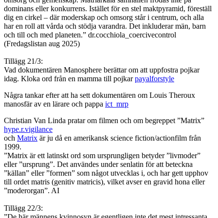
dominans eller konkurrens. Istället för en stel maktpyramid, föreställ
dig en cirkel – där moderskap och omsorg står i centrum, och alla
har en roll att vårda och stödja varandra. Det inkluderar män, barn
och till och med planeten.” dr.cocchiola_coercivecontrol
(Fredagslistan aug 2025)
Tillägg 21/3:
Vad dokumentären Manosphere berättar om att uppfostra pojkar
idag. Kloka ord från en mamma till pojkar
payalforstyle
Några tankar efter att ha sett dokumentären om Louis Theroux
manosfär av en lärare och pappa
ict_mrp
Christian Van Linda pratar om filmen och om begreppet ”Matrix”
hype.r.vigilance
och
Matrix
är ju då en amerikansk science fiction/actionfilm från
1999.
”Matrix är ett latinskt ord som ursprungligen betyder ”livmoder”
eller ”ursprung”. Det användes under senlatin för att beteckna
”källan” eller ”formen” som något utvecklas i, och har gett upphov
till ordet matris (genitiv matricis), vilket avser en gravid hona eller
”moderorgan”. AI
Tillägg 22/3:
”De här männens kvinnosyn är egentligen inte det mest intressanta.