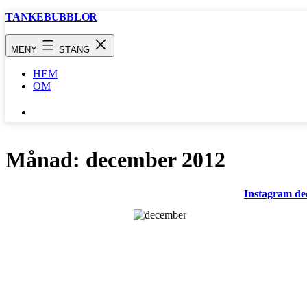
Hoppa
TANKEBUBBLOR
till
innehåll
MENY
STÄNG
HEM
OM
SÖK
…
Månad:
december 2012
Instagram de