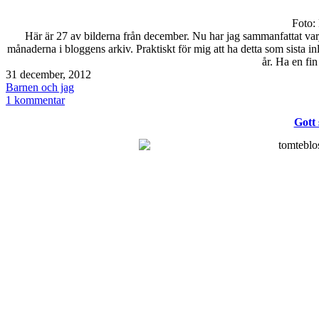
Foto: 
Här är 27 av bilderna från december. Nu har jag sammanfattat varje
månaderna i bloggens arkiv. Praktiskt för mig att ha detta som sista i
år. Ha en fin
Publicerat
31 december, 2012
den
Kategoriserat
Barnen och jag
som
till
1 kommentar
Instagram
Gott 
december
2012