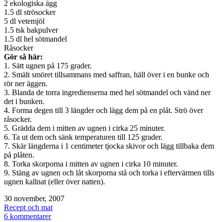
2 ekologiska ägg
1.5 dl strösocker
5 dl vetemjöl
1.5 tsk bakpulver
1.5 dl hel sötmandel
Råsocker
Gör så här:
1. Sätt ugnen på 175 grader.
2. Smält smöret tillsammans med saffran, häll över i en bunke och
rör ner äggen.
3. Blanda de torra ingredienserna med hel sötmandel och vänd ner
det i bunken.
4. Forma degen till 3 längder och lägg dem på en plåt. Strö över
råsocker.
5. Grädda dem i mitten av ugnen i cirka 25 minuter.
6. Ta ut dem och sänk temperaturen till 125 grader.
7. Skär längderna i 1 centimeter tjocka skivor och lägg tillbaka dem
på plåten.
8. Torka skorporna i mitten av ugnen i cirka 10 minuter.
9. Stäng av ugnen och låt skorporna stå och torka i eftervärmen tills
ugnen kallnat (eller över natten).
Publicerat
30 november, 2007
den
Kategoriserat
Recept och mat
som
till
6 kommentarer