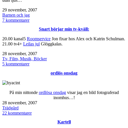
utan ljus…
Publicerat
29 november, 2007
den
Kategoriserat
Barnen och jag
som
till
7 kommentarer
koncentrerade…
Snart börjar min tv-kväll:
20.00 kanal5
Roomservice
Jon fixar hos Alex och Katrin Schulman.
21.00 tv4+
Leilas jul
Glöggkalas.
Publicerat
28 november, 2007
den
Kategoriserat
Tv, Film, Musik, Böcker
som
till
5 kommentarer
Snart
ordlös onsdag
börjar
min
tv-
kväll:
På min nittonde
ordlösa onsdag
visar jag en bild fotograferad
inomhus…!
Publicerat
28 november, 2007
den
Kategoriserat
Trädgård
som
till
22 kommentarer
ordlös
Kartell
onsdag