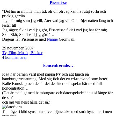
Pissenisse
eller
brask?
"Det här är mitt liv, min tid, oh-oh-oh Jag kan ha rutig soffa och
prickig gardin
Jag klär mig som jag vill, Äter vad jag vill Och röjer natten lång och
festar till
Jag säger; Skit i vad jag gör, Pissenisse Skit i vad jag har för mig
Skit, Skit, Skit i vad jag gör!"…
Dagens låt: Pissenisse med
Nanne
Grönwall.
Publicerat
29 november, 2007
den
Kategoriserat
Tv, Film, Musik, Böcker
som
till
4 kommentarer
Pissenisse
koncentrerade…
Idag har barnen varit med pappa P♥ och ätit lunch på
hamburgerrestaurang. Med sig fick det ett cd-rom-spel som heter
Kalle Kunskap och det är det de sitter och spelar här med full
koncentration…
(Det är måttligt med hamburgare och datorspelade ännu så länge för
de små
och jag vill helst hålla det så.)
Till höger i bild syns min adventsljusstake med små hyacinter i men