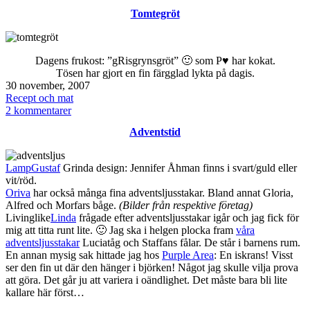
Saffransskorpor
Tomtegröt
Dagens frukost: ”gRisgrynsgröt” 🙂 som P♥ har kokat.
Tösen har gjort en fin färgglad lykta på dagis.
Publicerat
30 november, 2007
den
Kategoriserat
Recept och mat
som
till
2 kommentarer
Tomtegröt
Adventstid
LampGustaf
Grinda design: Jennifer Åhman finns i svart/guld eller
vit/röd.
Oriva
har också många fina adventsljusstakar. Bland annat Gloria,
Alfred och Morfars båge.
(Bilder från respektive företag)
Livinglike
Linda
frågade efter adventsljusstakar igår och jag fick för
mig att titta runt lite. 🙂 Jag ska i helgen plocka fram
våra
adventsljusstakar
Luciatåg och Staffans fålar. De står i barnens rum.
En annan mysig sak hittade jag hos
Purple Area
: En iskrans! Visst
ser den fin ut där den hänger i björken! Något jag skulle vilja prova
att göra. Det går ju att variera i oändlighet. Det måste bara bli lite
kallare här först…