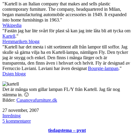
"Kartell is an Italian company that makes and sells plastic
contemporary furniture. The company, headquartered in Milan,
began manufacturing automobile accessories in 1949. It expanded
into home furnishings in 1963."
Wikipedia
"Fastän jag har lite svårt för plast så kan jag inte låta bli att tycka om
Kartell
."
Hemmarikets blogg
"Kartell har det mesta i sitt sortiment allt från lampor till soffor. Jag
skulle så gärna vilja ha en Kartell-lampa, nämligen Fly. Den tycker
jag är snygg och enkel. Den finns i många färger och är
transparenta, den finns även i helsvart och helvit. Fly är designad av
Ferruccio Laviani. Laviani har även designat
Bourgie-lampan
."
Dsign blogg
Det är många som gillar lampan FL/Y från Kartell. Jag får nog
stämma in. 🙂
Bilder:
Casanovafurniture.dk
Publicerat
27 november, 2007
den
Kategoriserat
Inredning
som
till
5 kommentarer
Kartell
tisdagstema – pynt