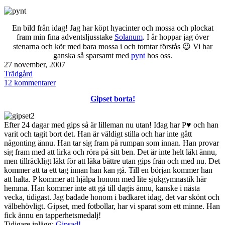
En bild från idag! Jag har köpt hyacinter och mossa och plockat
fram min fina adventsljusstake
Solanum
. I år hoppar jag över
stenarna och kör med bara mossa i och tomtar förstås 😉 Vi har
ganska så sparsamt med
pynt
hos oss.
Publicerat
27 november, 2007
den
Kategoriserat
Trädgård
som
till
12 kommentarer
tisdagstema
Gipset borta!
–
pynt
Efter 24 dagar med gips så är lilleman nu utan! Idag har P♥ och han
varit och tagit bort det. Han är väldigt stilla och har inte gått
någonting ännu. Han tar sig fram på rumpan som innan. Han provar
sig fram med att lirka och röra på sitt ben. Det är inte helt läkt ännu,
men tillräckligt läkt för att läka bättre utan gips från och med nu. Det
kommer att ta ett tag innan han kan gå. Till en början kommer han
att halta. P kommer att hjälpa honom med lite sjukgymnastik här
hemma. Han kommer inte att gå till dagis ännu, kanske i nästa
vecka, tidigast. Jag badade honom i badkaret idag, det var skönt och
välbehövligt. Gipset, med fotbollar, har vi sparat som ett minne. Han
fick ännu en tapperhetsmedalj!
Tidigare inlägg:
Gipsad!