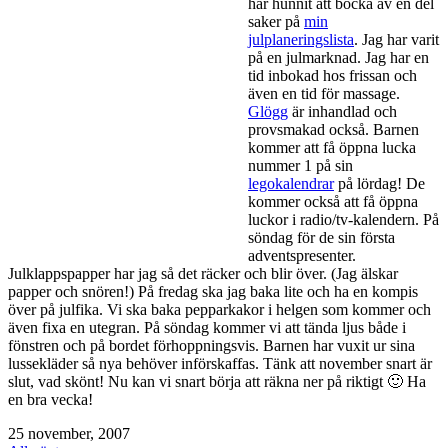
har hunnit att bocka av en del
saker på
min
julplaneringslista
. Jag har varit
på en julmarknad. Jag har en
tid inbokad hos frissan och
även en tid för massage.
Glögg
är inhandlad och
provsmakad också. Barnen
kommer att få öppna lucka
nummer 1 på sin
legokalendrar
på lördag! De
kommer också att få öppna
luckor i radio/tv-kalendern. På
söndag för de sin första
adventspresenter.
Julklappspapper har jag så det räcker och blir över. (Jag älskar
papper och snören!) På fredag ska jag baka lite och ha en kompis
över på julfika. Vi ska baka pepparkakor i helgen som kommer och
även fixa en utegran. På söndag kommer vi att tända ljus både i
fönstren och på bordet förhoppningsvis. Barnen har vuxit ur sina
lussekläder så nya behöver införskaffas. Tänk att november snart är
slut, vad skönt! Nu kan vi snart börja att räkna ner på riktigt 🙂 Ha
en bra vecka!
Publicerat
25 november, 2007