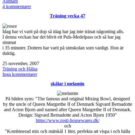
den
Kategoriserat
Allmänt
som
till
4 kommentarer
Julplaneringslistan
Träning vecka 47
Idag har vi varit på dop så idag har jag inte tränat någonting alls.
I denna veckan har det blivit ett Puls-Medelpass och så har jag
simmat
i 35 minuter. Dottern har varit på simskolan som vanligt. Hon är
duktig.
Publicerat
25 november, 2007
den
Kategoriserat
Träning och Hälsa
som
till
Inga kommentarer
Träning
skålar i melamin
vecka
47
På bilden syns: "The famous and original Mixing Bowl, designed
by the uncle of Queen Margrethe II of Denmark Sigvard Bernadotte
and Acton Bjorn and named after Queen Margrethe II of Denmark.
Design: Sigvard Bernadotte and Acton Bjorn 1950"
https://www.rosti-housewares.dk/
och
"Kombinerad mix och mätskål 1 liter, perfekta att vispa i och hälla