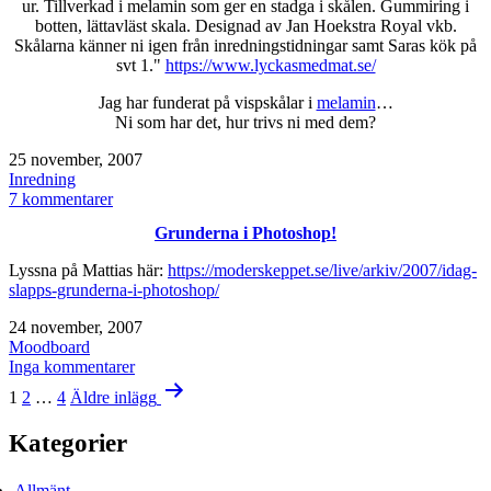
ur. Tillverkad i melamin som ger en stadga i skålen. Gummiring i
botten, lättavläst skala. Designad av Jan Hoekstra Royal vkb.
Skålarna känner ni igen från inredningstidningar samt Saras kök på
svt 1."
https://www.lyckasmedmat.se/
Jag har funderat på vispskålar i
melamin
…
Ni som har det, hur trivs ni med dem?
Publicerat
25 november, 2007
den
Kategoriserat
Inredning
som
till
7 kommentarer
skålar
Grunderna i Photoshop!
i
melamin
Lyssna på Mattias här:
https://moderskeppet.se/live/arkiv/2007/idag-
slapps-grunderna-i-photoshop/
Publicerat
24 november, 2007
den
Kategoriserat
Moodboard
som
till
Inga kommentarer
Sidnumrering
Grunderna
1
2
…
4
Äldre
inlägg
i
för
Photoshop!
Kategorier
inlägg
Allmänt