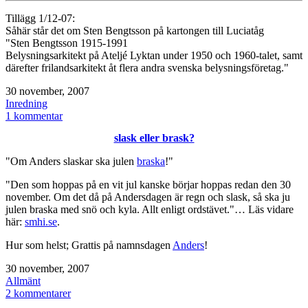
Tillägg 1/12-07:
Såhär står det om Sten Bengtsson på kartongen till Luciatåg
"Sten Bengtsson 1915-1991
Belysningsarkitekt på Ateljé Lyktan under 1950 och 1960-talet, samt
därefter frilandsarkitekt åt flera andra svenska belysningsföretag."
Publicerat
30 november, 2007
den
Kategoriserat
Inredning
som
till
1 kommentar
Adventstid
slask eller brask?
"Om Anders slaskar ska julen
braska
!"
"Den som hoppas på en vit jul kanske börjar hoppas redan den 30
november. Om det då på Andersdagen är regn och slask, så ska ju
julen braska med snö och kyla. Allt enligt ordstävet."… Läs vidare
här:
smhi.se
.
Hur som helst; Grattis på namnsdagen
Anders
!
Publicerat
30 november, 2007
den
Kategoriserat
Allmänt
som
till
2 kommentarer
slask