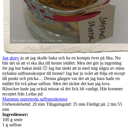
Jag skrev
ju att jag skulle baka och ha en kompis över på fika. Nu
blir det så att vi ska åka till henne istället. Men det gör ju ingenting
för jag har bakat ändå 🙂 Jag har tänkt att ta med mig några av mina
nybakta saffransskorpor till henne! Jag har ju svårt att följa ett recept
till punkt och pricka… Denna gången var det att jag bara hade en
istället för två påsar saffran. Men det räckte det kan jag lova.
Råsocker hade jag också missat så det fick bli vanligt. Här kommer
receptet från Leilas jul:
Mammas supergoda saffransskorpor
Förberedelsetid: 20 min Tillagningstid: 35 min Färdigt på: 2 tim 55
min
Ingredienser:
100 g smör
1 g saffran