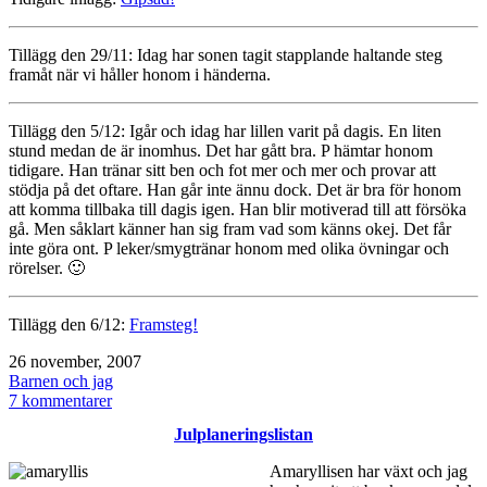
Tillägg den 29/11: Idag har sonen tagit stapplande haltande steg
framåt när vi håller honom i händerna.
Tillägg den 5/12: Igår och idag har lillen varit på dagis. En liten
stund medan de är inomhus. Det har gått bra. P hämtar honom
tidigare. Han tränar sitt ben och fot mer och mer och provar att
stödja på det oftare. Han går inte ännu dock. Det är bra för honom
att komma tillbaka till dagis igen. Han blir motiverad till att försöka
gå. Men såklart känner han sig fram vad som känns okej. Det får
inte göra ont. P leker/smygtränar honom med olika övningar och
rörelser. 🙂
Tillägg den 6/12:
Framsteg!
Publicerat
26 november, 2007
den
Kategoriserat
Barnen och jag
som
till
7 kommentarer
Gipset
Julplaneringslistan
borta!
Amaryllisen har växt och jag