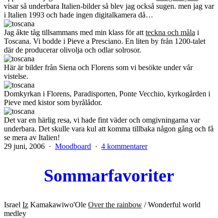
visar så underbara Italien-bilder så blev jag också sugen. men jag var
i Italien 1993 och hade ingen digitalkamera då…
Jag åkte tåg tillsammans med min klass för att
teckna och måla
i
Toscana. Vi bodde i Pieve a Presciano. En liten by från 1200-talet
där de producerar olivolja och odlar solrosor.
Här är bilder från Siena och Florens som vi besökte under vår
vistelse.
Domkyrkan i Florens, Paradisporten, Ponte Vecchio, kyrkogården i
Pieve med kistor som byrålådor.
Det var en härlig resa, vi hade fint väder och omgivningarna var
underbara. Det skulle vara kul att komma tillbaka någon gång och få
se mera av Italien!
Publicerat
Kategoriserat
till
29 juni, 2006
Moodboard
4 kommentarer
den
som
Toscana
Sommarfavoriter
Israel
Iz
Kamakawiwo'Ole
Over the rainbow
/ Wonderful world
medley