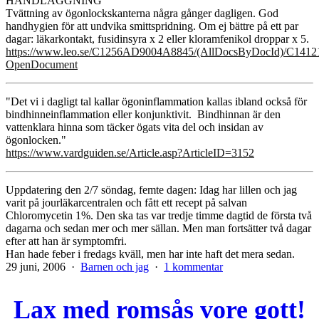
HANDLÄGGNING
Tvättning av ögonlockskanterna några gånger dagligen. God
handhygien för att undvika smittspridning. Om ej bättre på ett par
dagar: läkarkontakt, fusidinsyra x 2 eller kloramfenikol droppar x 5.
https://www.leo.se/C1256AD9004A8845/(AllDocsByDocId)/
OpenDocument
"Det vi i dagligt tal kallar ögoninflammation kallas ibland också för
bindhinneinflammation eller konjunktivit. Bindhinnan är den
vattenklara hinna som täcker ögats vita del och insidan av
ögonlocken."
https://www.vardguiden.se/Article.asp?ArticleID=3152
Uppdatering den 2/7 söndag, femte dagen: Idag har lillen och jag
varit på jourläkarcentralen och fått ett recept på salvan
Chloromycetin 1%. Den ska tas var tredje timme dagtid de första två
dagarna och sedan mer och mer sällan. Men man fortsätter två dagar
efter att han är symptomfri.
Han hade feber i fredags kväll, men har inte haft det mera sedan.
Publicerat
Kategoriserat
till
29 juni, 2006
Barnen och jag
1 kommentar
den
som
Ögoninflammation/in
Lax med romsås vore gott!