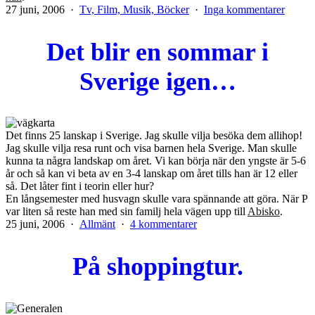
Publicerat
Kategoriserat
till
27 juni, 2006
Tv, Film, Musik, Böcker
Inga kommentarer
den
som
Allsån
på
Det blir en sommar i
Skans
Sverige igen…
Det finns 25 lanskap i Sverige. Jag skulle vilja besöka dem allihop!
Jag skulle vilja resa runt och visa barnen hela Sverige. Man skulle
kunna ta några landskap om året. Vi kan börja när den yngste är 5-6
år och så kan vi beta av en 3-4 lanskap om året tills han är 12 eller
så. Det låter fint i teorin eller hur?
En långsemester med husvagn skulle vara spännande att göra. När P
var liten så reste han med sin familj hela vägen upp till
Abisko
.
Publicerat
Kategoriserat
till
25 juni, 2006
Allmänt
4 kommentarer
den
som
Det
blir
På shoppingtur.
en
sommar
i
Sverige
igen…