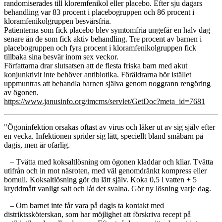
randomiserades till kloremfenikol eller placebo. Efter sju dagars
behandling var 83 procent i placebogruppen och 86 procent i
kloramfenikolgruppen besvärsfria.
Patienterna som fick placebo blev symtomfria ungefär en halv dag
senare än de som fick aktiv behandling. Tre procent av barnen i
placebogruppen och fyra procent i kloramfenikolgruppen fick
tillbaka sina besvär inom sex veckor.
Författarna drar slutsatsen att de flesta friska barn med akut
konjunktivit inte behöver antibiotika. Föräldrarna bör istället
uppmuntras att behandla barnen själva genom noggrann rengöring
av ögonen.
https://www.janusinfo.org/imcms/servlet/GetDoc?meta_id=7681
"Ögoninfektion orsakas oftast av virus och läker ut av sig själv efter
en vecka. Infektionen sprider sig lätt, speciellt bland småbarn på
dagis, men är ofarlig.
– Tvätta med koksaltlösning om ögonen kladdar och kliar. Tvätta
utifrån och in mot näsroten, med väl genomdränkt kompress eller
bomull. Koksaltlösning gör du lätt själv. Koka 0,5 l vatten + 5
kryddmått vanligt salt och låt det svalna. Gör ny lösning varje dag.
– Om barnet inte får vara på dagis ta kontakt med
distriktssköterskan, som har möjlighet att förskriva recept på