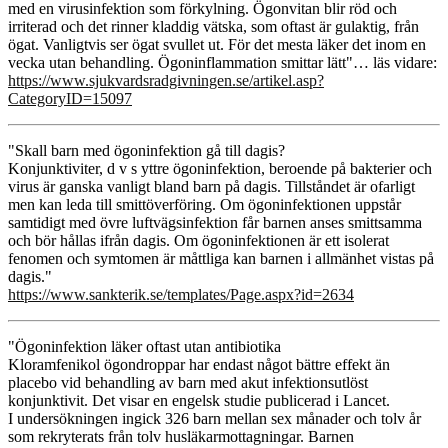
med en virusinfektion som förkylning. Ögonvitan blir röd och
irriterad och det rinner kladdig vätska, som oftast är gulaktig, från
ögat. Vanligtvis ser ögat svullet ut. För det mesta läker det inom en
vecka utan behandling. Ögoninflammation smittar lätt"… läs vidare:
https://www.sjukvardsradgivningen.se/artikel.asp?
CategoryID=15097
"Skall barn med ögoninfektion gå till dagis?
Konjunktiviter, d v s yttre ögoninfektion, beroende på bakterier och
virus är ganska vanligt bland barn på dagis. Tillståndet är ofarligt
men kan leda till smittöverföring. Om ögoninfektionen uppstår
samtidigt med övre luftvägsinfektion får barnen anses smittsamma
och bör hållas ifrån dagis. Om ögoninfektionen är ett isolerat
fenomen och symtomen är måttliga kan barnen i allmänhet vistas på
dagis."
https://www.sankterik.se/templates/Page.aspx?id=2634
"Ögoninfektion läker oftast utan antibiotika
Kloramfenikol ögondroppar har endast något bättre effekt än
placebo vid behandling av barn med akut infektionsutlöst
konjunktivit. Det visar en engelsk studie publicerad i Lancet.
I undersökningen ingick 326 barn mellan sex månader och tolv år
som rekryterats från tolv husläkarmottagningar. Barnen