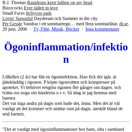
B.J. Thomas
Raindrops keep falling on my head
Buzzcocks
Ever fallen in love
Small Faces
Itchycoo park
Lovin' Spoonful
Daydream och Summer in the city
Per Gessle
Vandrar i ett sommarregn… med flera sommarlåtar.
di.se
.
Publicerat
Kategoriserat
till
29 juni, 2006
Tv, Film, Musik, Böcker
Inga kommentarer
den
som
Sommar
Ögoninflammation/infektio
n
Lillkillen (2 år) har fått en ögoninfektion. Han fick det igår. är
jättekladdig i ögonen. P köpte ögonvatten och kompresser på
apoteket. Vi behöver rengöra ögonen fler gånger om dagen. och
tvätta oss noga om händerna o s v. Så idag är jag hemma med
barnen.
Det var inga andra på dagis som hade det, ännu. Men det är väl
vanligt att det kommer och smittar runt på dagis. särskilt bland de
små barnen.
"Det är vanligt med ögoninflammationer hos barn, ofta i samband