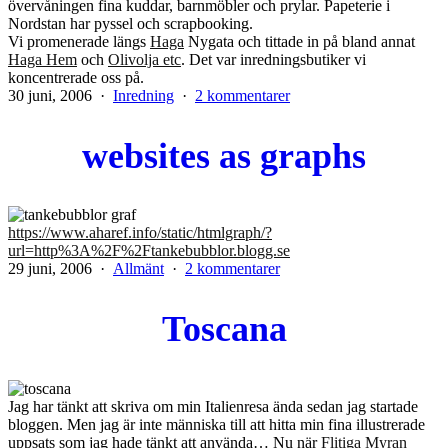
övervåningen fina kuddar, barnmöbler och prylar. Papeterie i
Nordstan har pyssel och scrapbooking.
Vi promenerade längs
Haga
Nygata och tittade in på bland annat
Haga Hem
och
Olivolja etc
. Det var inredningsbutiker vi
koncentrerade oss på.
Publicerat
Kategoriserat
till
30 juni, 2006
Inredning
2 kommentarer
den
som
Liten
shoppingrunda
websites as graphs
i
Göteborg
https://www.aharef.info/static/htmlgraph/?
url=http%3A%2F%2Ftankebubblor.blogg.se
Publicerat
Kategoriserat
till
29 juni, 2006
Allmänt
2 kommentarer
den
som
websites
as
Toscana
graphs
Jag har tänkt att skriva om min Italienresa ända sedan jag startade
bloggen. Men jag är inte människa till att hitta min fina illustrerade
uppsats som jag hade tänkt att använda… Nu när
Flitiga Myran