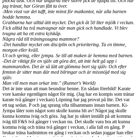
plocka disk. Och när ungarna blev större fick de hjälpa till. Och när
jag tränat, har Göran fått ta över.
-Men visst var det tufft, inte minst för matkontot, när alla barnen
bodde hemma.
Grabbarna har alltid ätit mycket. Det gick åt 50 liter mjölk i veckan.
Fick alltid ha två matvagnar när man gick och handlade. Vi blev
tvugna att ha ett extra kylskåp.
Några råd till träningssugna mammor?
-Det handlar mycket om disciplin och prioritering. Ta en timme,
morgon eller kväll.
Ut och spring, eller jympa. Se till att maken är hemma med barnen.
-Det är viktigt för en själv att göra det, att inte helt gå upp i
mammarollen. Det är så lätt att glömma bort sig själv. Och efter
femton år sitter man där med bilringar och är missnöjd med sig
själv.
Man vill men man orkar inte." (Runner's World)
Det är inte utan att man beundrar henne. En sådan förebild! Karate
vore kanske egentligen något för mig. (Jag har en kompis som tränar
karate två gånger i veckan) Löpning har jag provat på lite. Det var
ett tag sedan. P och jag sprang ofta tillsammans innan barnen. Ki-
Jympa låter som något som skulle kunna bli av! Något jag skulle
kunna komma iväg och göra. Jag har ju siktet inställt på att komma
iväg till F&S två gånger i veckan nu. Det skulle vara bra att kunna
komma iväg och träna två gånger i veckan, i alla fall en gång. P
brukar träna badminton en gång i veckan och sedan joggar han eller