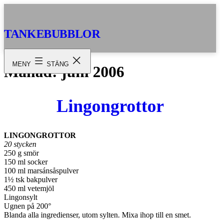
Hoppa
till
innehåll
TANKEBUBBLOR
MENY
STÄNG
Månad:
juni 2006
Lingongrottor
LINGONGROTTOR
20 stycken
250 g smör
150 ml socker
100 ml marsánsåspulver
1½ tsk bakpulver
450 ml vetemjöl
Lingonsylt
Ugnen på 200°
Blanda alla ingredienser, utom sylten. Mixa ihop till en smet.