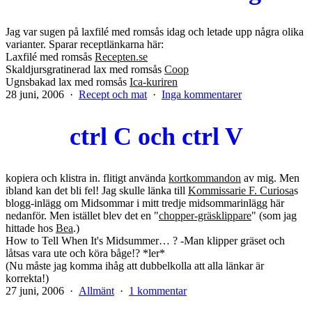
Jag var sugen på laxfilé med romsås idag och letade upp några olika
varianter. Sparar receptlänkarna här:
Laxfilé med romsås
Recepten.se
Skaldjursgratinerad lax med romsås
Coop
Ugnsbakad lax med romsås
Ica-kuriren
Publicerat
Kategoriserat
till
28 juni, 2006
Recept och mat
Inga kommentarer
den
som
Lax
med
ctrl C och ctrl V
romsås
vore
gott!
kopiera och klistra in. flitigt använda
kortkommandon
av mig. Men
ibland kan det bli fel! Jag skulle länka till
Kommissarie F. Curiosa
s
blogg-inlägg om Midsommar i mitt tredje midsommarinlägg här
nedanför. Men istället blev det en "
chopper-gräsklippare
" (som jag
hittade hos
Bea
.)
How to Tell When It's Midsummer… ? -Man klipper gräset och
låtsas vara ute och köra båge!? *ler*
(Nu måste jag komma ihåg att dubbelkolla att alla länkar är
korrekta!)
Publicerat
Kategoriserat
till
27 juni, 2006
Allmänt
1 kommentar
den
som
ctrl