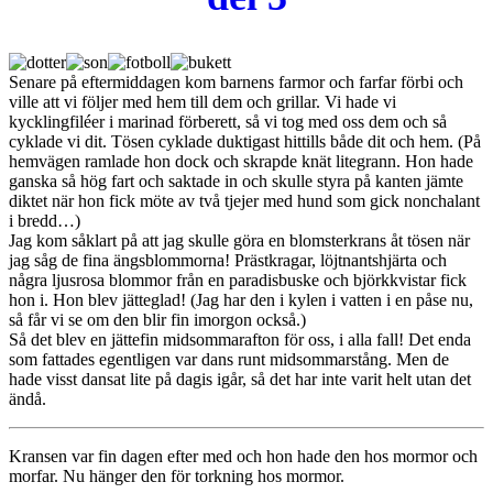
slut…
Senare på eftermiddagen kom barnens farmor och farfar förbi och
ville att vi följer med hem till dem och grillar. Vi hade vi
kycklingfiléer i marinad förberett, så vi tog med oss dem och så
cyklade vi dit. Tösen cyklade duktigast hittills både dit och hem. (På
hemvägen ramlade hon dock och skrapde knät litegrann. Hon hade
ganska så hög fart och saktade in och skulle styra på kanten jämte
diktet när hon fick möte av två tjejer med hund som gick nonchalant
i bredd…)
Jag kom såklart på att jag skulle göra en blomsterkrans åt tösen när
jag såg de fina ängsblommorna! Prästkragar, löjtnantshjärta och
några ljusrosa blommor från en paradisbuske och björkkvistar fick
hon i. Hon blev jätteglad! (Jag har den i kylen i vatten i en påse nu,
så får vi se om den blir fin imorgon också.)
Så det blev en jättefin midsommarafton för oss, i alla fall! Det enda
som fattades egentligen var dans runt midsommarstång. Men de
hade visst dansat lite på dagis igår, så det har inte varit helt utan det
ändå.
Kransen var fin dagen efter med och hon hade den hos mormor och
morfar. Nu hänger den för torkning hos mormor.