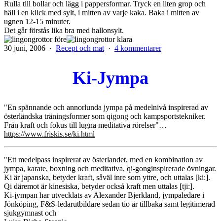
Rulla till bollar och lägg i pappersformar. Tryck en liten grop och
häll i en klick med sylt, i mitten av varje kaka. Baka i mitten av
ugnen 12-15 minuter.
Det går förstås lika bra med hallonsylt.
Publicerat
Kategoriserat
till
30 juni, 2006
Recept och mat
4 kommentarer
den
som
Lingongrottor
Ki-Jympa
"En spännande och annorlunda jympa på medelnivå inspirerad av
österländska träningsformer som qigong och kampsportstekniker.
Från kraft och fokus till lugna meditativa rörelser"…
https://www.friskis.se/ki.html
"Ett medelpass inspirerat av österlandet, med en kombination av
jympa, karate, boxning och meditativa, qi-gonginspirerade övningar.
Ki är japanska, betyder kraft, såväl inre som yttre, och uttalas [ki:].
Qi däremot är kinesiska, betyder också kraft men uttalas [tji:].
Ki-jympan har utvecklats av Alexander Bjerkland, jympaledare i
Jönköping, F&S-ledarutbildare sedan tio år tillbaka samt legitimerad
sjukgymnast och