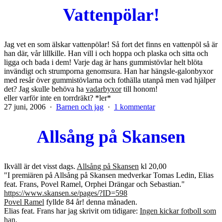
C
Vattenpölar!
och
ctrl
V
Jag vet en som älskar vattenpölar! Så fort det finns en vattenpöl så är
han där, vår lillkille. Han vill i och hoppa och plaska och sitta och
ligga och bada i dem! Varje dag är hans gummistövlar helt blöta
invändigt och strumporna genomsura. Han har hängsle-galonbyxor
med resår över gummistövlarna och fothälla utanpå men vad hjälper
det? Jag skulle behöva ha
vadarbyxor
till honom!
eller varför inte en torrdräkt? *ler*
Publicerat
Kategoriserat
till
27 juni, 2006
Barnen och jag
1 kommentar
den
som
Vattenpölar!
Allsång på Skansen
Ikväll är det visst dags.
Allsång på Skansen
kl 20,00
"I premiären på Allsång på Skansen medverkar Tomas Ledin, Elias
feat. Frans, Povel Ramel, Orphei Drängar och Sebastian."
https://www.skansen.se/pages/?ID=598
Povel Ramel
fyllde 84 år! denna månaden.
Elias feat. Frans har jag skrivit om tidigare:
Ingen kickar fotboll som
han
.