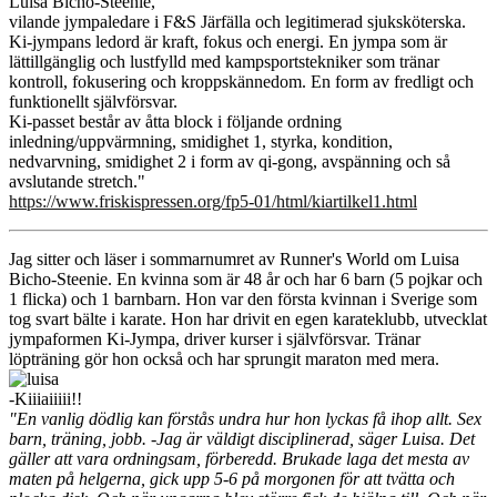
Luisa Bicho-Steenie,
vilande jympaledare i F&S Järfälla och legitimerad sjuksköterska.
Ki-jympans ledord är kraft, fokus och energi. En jympa som är
lättillgänglig och lustfylld med kampsportstekniker som tränar
kontroll, fokusering och kroppskännedom. En form av fredligt och
funktionellt självförsvar.
Ki-passet består av åtta block i följande ordning
inledning/uppvärmning, smidighet 1, styrka, kondition,
nedvarvning, smidighet 2 i form av qi-gong, avspänning och så
avslutande stretch."
https://www.friskispressen.org/fp5-01/html/kiartilkel1.html
Jag sitter och läser i sommarnumret av Runner's World om Luisa
Bicho-Steenie. En kvinna som är 48 år och har 6 barn (5 pojkar och
1 flicka) och 1 barnbarn. Hon var den första kvinnan i Sverige som
tog svart bälte i karate. Hon har drivit en egen karateklubb, utvecklat
jympaformen Ki-Jympa, driver kurser i självförsvar. Tränar
löpträning gör hon också och har sprungit maraton med mera.
-Kiiiaiiiii!!
"En vanlig dödlig kan förstås undra hur hon lyckas få ihop allt. Sex
barn, träning, jobb. -Jag är väldigt disciplinerad, säger Luisa. Det
gäller att vara ordningsam, förberedd. Brukade laga det mesta av
maten på helgerna, gick upp 5-6 på morgonen för att tvätta och