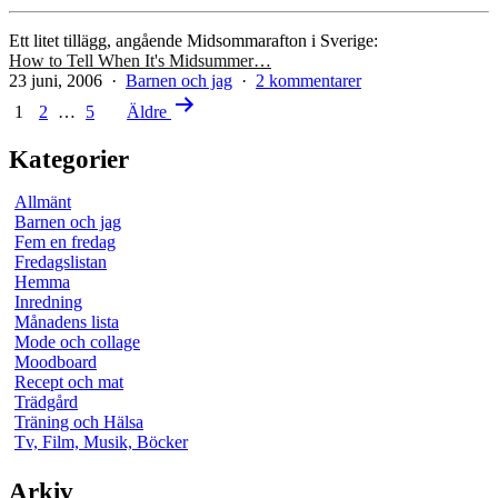
Ett litet tillägg, angående Midsommarafton i Sverige:
How to Tell When It's Midsummer…
Publicerat
Kategoriserat
till
23 juni, 2006
Barnen och jag
2 kommentarer
den
Sidnumrering
som
Vår
1
2
…
5
Äldre
lugna
för
midsommarafton
Kategorier
inlägg
del
3
Allmänt
Barnen och jag
Fem en fredag
Fredagslistan
Hemma
Inredning
Månadens lista
Mode och collage
Moodboard
Recept och mat
Trädgård
Träning och Hälsa
Tv, Film, Musik, Böcker
Arkiv