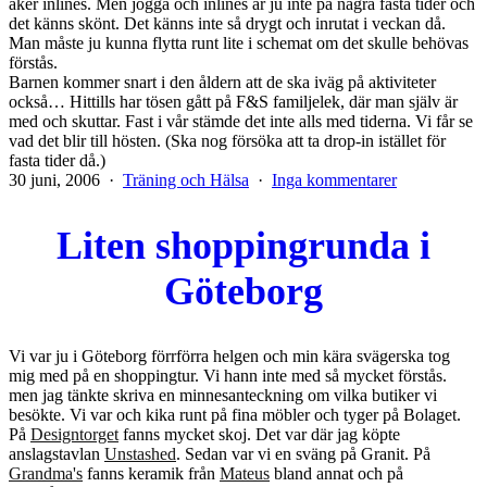
åker inlines. Men jogga och inlines är ju inte på några fasta tider och
det känns skönt. Det känns inte så drygt och inrutat i veckan då.
Man måste ju kunna flytta runt lite i schemat om det skulle behövas
förstås.
Barnen kommer snart i den åldern att de ska iväg på aktiviteter
också… Hittills har tösen gått på F&S familjelek, där man själv är
med och skuttar. Fast i vår stämde det inte alls med tiderna. Vi får se
vad det blir till hösten. (Ska nog försöka att ta drop-in istället för
fasta tider då.)
Publicerat
Kategoriserat
till
30 juni, 2006
Träning och Hälsa
Inga kommentarer
den
som
Ki-
Jympa
Liten shoppingrunda i
Göteborg
Vi var ju i Göteborg förrförra helgen och min kära svägerska tog
mig med på en shoppingtur. Vi hann inte med så mycket förstås.
men jag tänkte skriva en minnesanteckning om vilka butiker vi
besökte. Vi var och kika runt på fina möbler och tyger på Bolaget.
På
Designtorget
fanns mycket skoj. Det var där jag köpte
anslagstavlan
Unstashed
. Sedan var vi en sväng på Granit. På
Grandma's
fanns keramik från
Mateus
bland annat och på