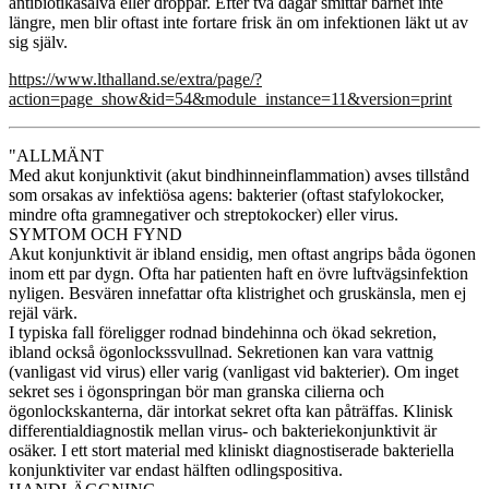
antibiotikasalva eller droppar. Efter två dagar smittar barnet inte
längre, men blir oftast inte fortare frisk än om infektionen läkt ut av
sig själv.
https://www.lthalland.se/extra/page/?
action=page_show&id=54&module_instance=11&version=print
"ALLMÄNT
Med akut konjunktivit (akut bindhinneinflammation) avses tillstånd
som orsakas av infektiösa agens: bakterier (oftast stafylokocker,
mindre ofta gramnegativer och streptokocker) eller virus.
SYMTOM OCH FYND
Akut konjunktivit är ibland ensidig, men oftast angrips båda ögonen
inom ett par dygn. Ofta har patienten haft en övre luftvägsinfektion
nyligen. Besvären innefattar ofta klistrighet och gruskänsla, men ej
rejäl värk.
I typiska fall föreligger rodnad bindehinna och ökad sekretion,
ibland också ögonlockssvullnad. Sekretionen kan vara vattnig
(vanligast vid virus) eller varig (vanligast vid bakterier). Om inget
sekret ses i ögonspringan bör man granska cilierna och
ögonlockskanterna, där intorkat sekret ofta kan påträffas. Klinisk
differentialdiagnostik mellan virus- och bakteriekonjunktivit är
osäker. I ett stort material med kliniskt diagnostiserade bakteriella
konjunktiviter var endast hälften odlingspositiva.