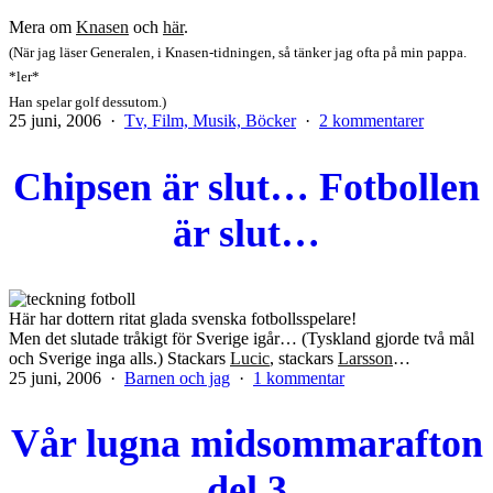
Mera om
Knasen
och
här
.
(När jag läser Generalen, i Knasen-tidningen, så tänker jag ofta på min pappa.
*ler*
Han spelar golf dessutom.)
Publicerat
Kategoriserat
till
25 juni, 2006
Tv, Film, Musik, Böcker
2 kommentarer
den
som
På
shoppingt
Chipsen är slut… Fotbollen
är slut…
Här har dottern ritat glada svenska fotbollsspelare!
Men det slutade tråkigt för Sverige igår… (Tyskland gjorde två mål
och Sverige inga alls.) Stackars
Lucic
, stackars
Larsson
…
Publicerat
Kategoriserat
till
25 juni, 2006
Barnen och jag
1 kommentar
den
som
Chipsen
är
Vår lugna midsommarafton
slut…
Fotbollen
är
del 3