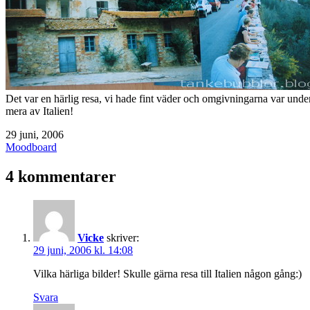
Det var en härlig resa, vi hade fint väder och omgivningarna var unde
mera av Italien!
Publicerat
29 juni, 2006
den
Kategoriserat
Moodboard
som
4 kommentarer
Vicke
skriver:
29 juni, 2006 kl. 14:08
Vilka härliga bilder! Skulle gärna resa till Italien någon gång:)
Svara