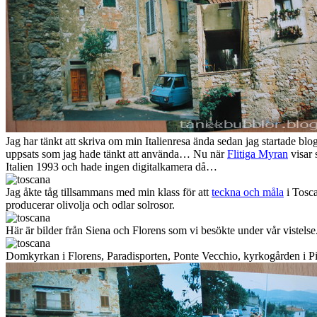
Jag har tänkt att skriva om min Italienresa ända sedan jag startade blogg
uppsats som jag hade tänkt att använda… Nu när
Flitiga Myran
visar 
Italien 1993 och hade ingen digitalkamera då…
Jag åkte tåg tillsammans med min klass för att
teckna och måla
i Tosca
producerar olivolja och odlar solrosor.
Här är bilder från Siena och Florens som vi besökte under vår vistelse
Domkyrkan i Florens, Paradisporten, Ponte Vecchio, kyrkogården i Pi