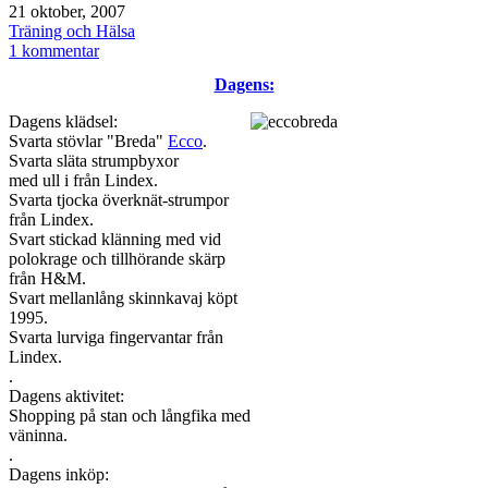
Publicerat
21 oktober, 2007
den
Kategoriserat
Träning och Hälsa
som
till
1 kommentar
Träning
Dagens:
vecka
42
Dagens klädsel:
Svarta stövlar "Breda"
Ecco
.
Svarta släta strumpbyxor
med ull i från Lindex.
Svarta tjocka överknät-strumpor
från Lindex.
Svart stickad klänning med vid
polokrage och tillhörande skärp
från H&M.
Svart mellanlång skinnkavaj köpt
1995.
Svarta lurviga fingervantar från
Lindex.
.
Dagens aktivitet:
Shopping på stan och långfika med
väninna.
.
Dagens inköp: