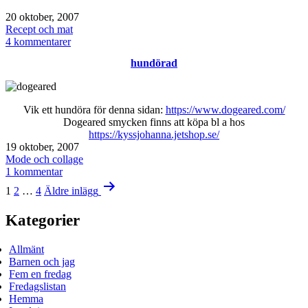
Publicerat
20 oktober, 2007
den
Kategoriserat
Recept och mat
som
till
4 kommentarer
Skållade
hundörad
limpor
med
fint
rågmjöl
Vik ett hundöra för denna sidan:
https://www.dogeared.com/
Dogeared smycken finns att köpa bl a hos
https://kyssjohanna.jetshop.se/
Publicerat
19 oktober, 2007
den
Kategoriserat
Mode och collage
som
till
1 kommentar
Sidnumrering
hundörad
1
2
…
4
Äldre
inlägg
för
Kategorier
inlägg
Allmänt
Barnen och jag
Fem en fredag
Fredagslistan
Hemma