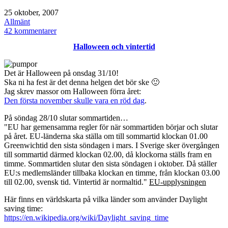
Publicerat
25 oktober, 2007
den
Kategoriserat
Allmänt
som
till
42 kommentarer
Temavecka:
Halloween och vintertid
Närbilder
Det är Halloween på onsdag 31/10!
Ska ni ha fest är det denna helgen det bör ske 🙂
Jag skrev massor om Halloween förra året:
Den första november skulle vara en röd dag
.
På söndag 28/10 slutar sommartiden…
"EU har gemensamma regler för när sommartiden börjar och slutar
på året. EU-länderna ska ställa om till sommartid klockan 01.00
Greenwichtid den sista söndagen i mars. I Sverige sker övergången
till sommartid därmed klockan 02.00, då klockorna ställs fram en
timme. Sommartiden slutar den sista söndagen i oktober. Då ställer
EU:s medlemsländer tillbaka klockan en timme, från klockan 03.00
till 02.00, svensk tid. Vintertid är normaltid."
EU-upplysningen
Här finns en världskarta på vilka länder som använder Daylight
saving time:
https://en.wikipedia.org/wiki/Daylight_saving_time