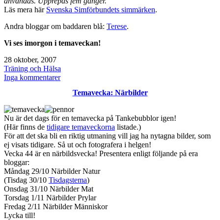
användas. Upprepas fem gånger."
Läs mera här
Svenska Simförbundets simmärken
.
Andra bloggar om baddaren blå:
Terese
.
Vi ses imorgon i temaveckan!
Publicerat
28 oktober, 2007
den
Kategoriserat
Träning och Hälsa
som
till
Inga kommentarer
Träning
Temavecka: Närbilder
vecka
43
Nu är det dags för en temavecka på Tankebubblor igen!
(Här finns de
tidigare temaveckorna
listade.)
För att det ska bli en riktig utmaning vill jag ha nytagna bilder, som
ej visats tidigare. Så ut och fotografera i helgen!
Vecka 44 är en närbildsvecka! Presentera enligt följande på era
bloggar:
Måndag 29/10 Närbilder Natur
(Tisdag 30/10
Tisdagstema
)
Onsdag 31/10 Närbilder Mat
Torsdag 1/11 Närbilder Prylar
Fredag 2/11 Närbilder Människor
Lycka till!