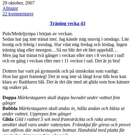
Publicerat
29 oktober, 2007
den
Kategoriserat
Allmänt
som
till
22 kommentarer
Temavecka:
Träning vecka 43
Närbilder
–
Puls/Medeljympa i början av veckan.
Natur
Sedan har jag inte tränat mer. Jag kände mig snuvig i onsdags. Lite
hostig och febrig i torsdag. Har vilat mig fredag och lördag. Ingen
träning idag eller imorgon…Så nu blir det ett litet uppehåll…
Men jag har tränat två gånger i veckan eller mer i 8 veckor i rad!
och en gång i veckan eller mer i 11 veckor i rad. Det är ju bra!
Dottern har varit på gymnastik och på simskolan som vanligt.
Hon har gjort framsteg! Det är nog inte så långt kvar tills hon kan
klara av Baddaren blå. Det är det där med att glida som hon känner
sig osäker på.
Doppa
Märkestagaren skall doppa huvudet under vattnet fem
gånger
Bubbla
Märkestagaren skall andas in, hålla andan och blåsa ut
under vattnet. Upprepas fem gånger
Glida
Glid i vattnet 5 sek med framsträckta och raka armar,
ansiktet skall vara under vattenytan. Frånskjut får göras och provet
kan utföras där märkestagaren bottnar. Handstöd med platta får