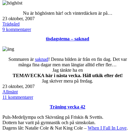
Nu är höghösten här! och vinterdäcken är på…
Publicerat
23 oktober, 2007
den
Kategoriserat
Trädgård
som
till
9 kommentarer
Höghösten
tisdagstema – saknad
är
här
Sommaren är
saknad
! Denna bilden är från en fin dag. Det var
många fina dagar men man längtar alltid efter fler…
Jag tänkte ha en
TEMAVECKA här i nästa vecka. Håll utkik efter det!
Jag skriver mera på fredag.
Publicerat
23 oktober, 2007
den
Kategoriserat
Allmänt
som
till
11 kommentarer
tisdagstema
Träning vecka 42
–
saknad
Puls-Medeljympa och Skivstång på Friskis & Svettis.
Dottern har varit på gymnastik och på simskolan.
Dagens låt: Natalie Cole & Nat King Cole –
When I Fall In Love
.