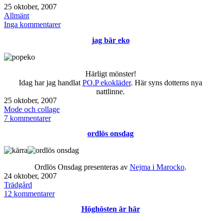
Publicerat
25 oktober, 2007
den
Kategoriserat
Allmänt
som
till
Inga kommentarer
Halloween
jag bär eko
och
vintertid
Härligt mönster!
Idag har jag handlat
PO.P ekokläder
. Här syns dotterns nya
nattlinne.
Publicerat
25 oktober, 2007
den
Kategoriserat
Mode och collage
som
till
7 kommentarer
jag
ordlös onsdag
bär
eko
Ordlös Onsdag presenteras av
Nejma i Marocko
.
Publicerat
24 oktober, 2007
den
Kategoriserat
Trädgård
som
till
12 kommentarer
ordlös
Höghösten är här
onsdag