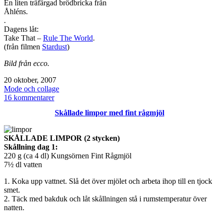
En liten träfärgad brödbricka från
Åhléns.
.
Dagens låt:
Take That –
Rule The World
.
(från filmen
Stardust
)
Bild från ecco.
Publicerat
20 oktober, 2007
den
Kategoriserat
Mode och collage
som
till
16 kommentarer
Dagens:
Skållade limpor med fint rågmjöl
SKÅLLADE LIMPOR (2 stycken)
Skållning dag 1:
220 g (ca 4 dl) Kungsörnen Fint Rågmjöl
7½ dl vatten
1. Koka upp vattnet. Slå det över mjölet och arbeta ihop till en tjock
smet.
2. Täck med bakduk och låt skållningen stå i rumstemperatur över
natten.