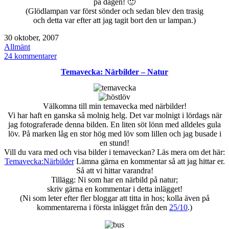
på dagen! 🙂
(Glödlampan var först sönder och sedan blev den trasig
och detta var efter att jag tagit bort den ur lampan.)
Publicerat
30 oktober, 2007
den
Kategoriserat
Allmänt
som
till
24 kommentarer
Temavecka:
Temavecka: Närbilder – Natur
Närbilder
–
tisdagstema:
trasig
Välkomna till min temavecka med närbilder!
Vi har haft en ganska så molnig helg. Det var molnigt i lördags när
jag fotograferade denna bilden. En liten söt lönn med alldeles gula
löv. På marken låg en stor hög med löv som lillen och jag busade i
en stund!
Vill du vara med och visa bilder i temaveckan? Läs mera om det här:
Temavecka:Närbilder
Lämna gärna en kommentar så att jag hittar er.
Så att vi hittar varandra!
Tillägg: Ni som har en närbild på natur;
skriv gärna en kommentar i detta inlägget!
(Ni som leter efter fler bloggar att titta in hos; kolla även på
kommentarerna i första inlägget från den
25/10
.)