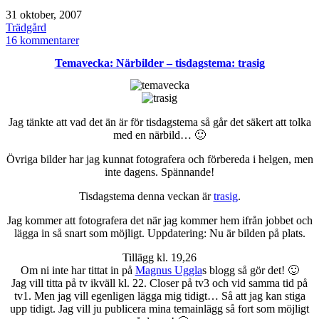
Publicerat
31 oktober, 2007
den
Kategoriserat
Trädgård
som
till
16 kommentarer
ordlös
Temavecka: Närbilder – tisdagstema: trasig
onsdag
Jag tänkte att vad det än är för tisdagstema så går det säkert att tolka
med en närbild… 🙂
Övriga bilder har jag kunnat fotografera och förbereda i helgen, men
inte dagens. Spännande!
Tisdagstema denna veckan är
trasig
.
Jag kommer att fotografera det när jag kommer hem ifrån jobbet och
lägga in så snart som möjligt. Uppdatering: Nu är bilden på plats.
Tillägg kl. 19,26
Om ni inte har tittat in på
Magnus Uggla
s blogg så gör det! 🙂
Jag vill titta på tv ikväll kl. 22. Closer på tv3 och vid samma tid på
tv1. Men jag vill egenligen lägga mig tidigt… Så att jag kan stiga
upp tidigt. Jag vill ju publicera mina temainlägg så fort som möjligt