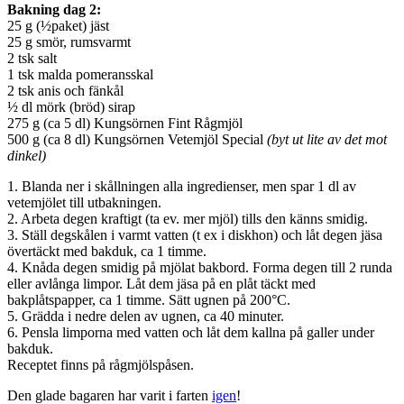
Bakning dag 2:
25 g (½paket) jäst
25 g smör, rumsvarmt
2 tsk salt
1 tsk malda pomeransskal
2 tsk anis och fänkål
½ dl mörk (bröd) sirap
275 g (ca 5 dl) Kungsörnen Fint Rågmjöl
500 g (ca 8 dl) Kungsörnen Vetemjöl Special
(byt ut lite av det mot
dinkel)
1. Blanda ner i skållningen alla ingredienser, men spar 1 dl av
vetemjölet till utbakningen.
2. Arbeta degen kraftigt (ta ev. mer mjöl) tills den känns smidig.
3. Ställ degskålen i varmt vatten (t ex i diskhon) och låt degen jäsa
övertäckt med bakduk, ca 1 timme.
4. Knåda degen smidig på mjölat bakbord. Forma degen till 2 runda
eller avlånga limpor. Låt dem jäsa på en plåt täckt med
bakplåtspapper, ca 1 timme. Sätt ugnen på 200°C.
5. Grädda i nedre delen av ugnen, ca 40 minuter.
6. Pensla limporna med vatten och låt dem kallna på galler under
bakduk.
Receptet finns på rågmjölspåsen.
Den glade bagaren har varit i farten
igen
!