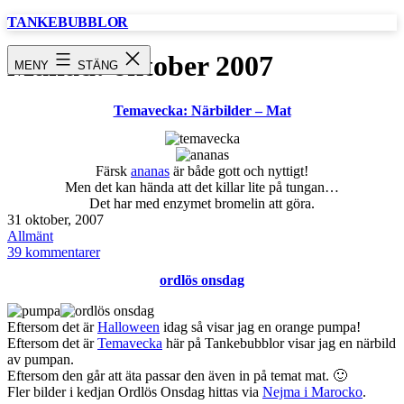
Hoppa
TANKEBUBBLOR
till
innehåll
Månad:
oktober 2007
MENY
STÄNG
Temavecka: Närbilder – Mat
Färsk
ananas
är både gott och nyttigt!
Men det kan hända att det killar lite på tungan…
Det har med enzymet bromelin att göra.
Publicerat
31 oktober, 2007
den
Kategoriserat
Allmänt
som
till
39 kommentarer
Temavecka:
ordlös onsdag
Närbilder
–
Mat
Eftersom det är
Halloween
idag så visar jag en orange pumpa!
Eftersom det är
Temavecka
här på Tankebubblor visar jag en närbild
av pumpan.
Eftersom den går att äta passar den även in på temat mat. 🙂
Fler bilder i kedjan Ordlös Onsdag hittas via
Nejma i Marocko
.