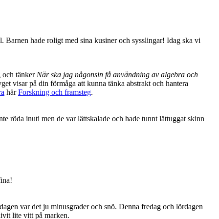
ll. Barnen hade roligt med sina kusiner och sysslingar! Idag ska vi
ig och tänker
När ska jag någonsin få användning av algebra och
etyget visar på din förmåga att kunna tänka abstrakt och hantera
ra
här
Forskning och framsteg
.
inte röda inuti men de var lättskalade och hade tunnt lättuggat skinn
ina!
ördagen var det ju minusgrader och snö. Denna fredag och lördagen
vit lite vitt på marken.