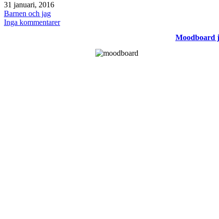
Publicerat
31 januari, 2016
den
Kategoriserat
Barnen och jag
som
till
Inga kommentarer
Instagram
Moodboard j
januari
2016