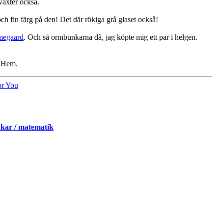
växter också.
ch fin färg på den! Det där rökiga grå glaset också!
megaard
. Och så ormbunkarna då, jag köpte mig ett par i helgen.
 Hem.
or You
kar / matematik