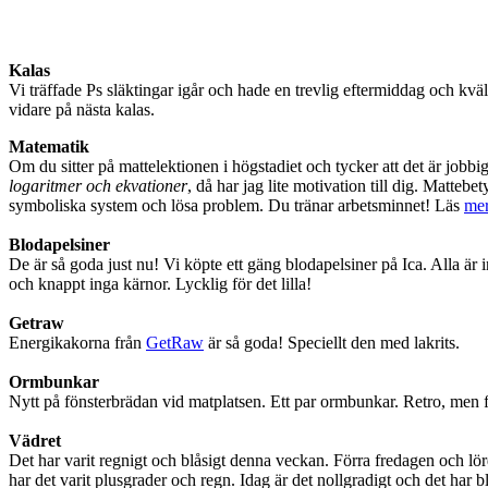
Kalas
Vi träffade Ps släktingar igår och hade en trevlig eftermiddag och kvä
vidare på nästa kalas.
Matematik
Om du sitter på mattelektionen i högstadiet och tycker att det är jobb
logaritmer och ekvationer
, då har jag lite motivation till dig. Matteb
symboliska system och lösa problem. Du tränar arbetsminnet! Läs
me
Blodapelsiner
De är så goda just nu! Vi köpte ett gäng blodapelsiner på Ica. Alla är 
och knappt inga kärnor. Lycklig för det lilla!
Getraw
Energikakorna från
GetRaw
är så goda! Speciellt den med lakrits.
Ormbunkar
Nytt på fönsterbrädan vid matplatsen. Ett par ormbunkar. Retro, men f
Vädret
Det har varit regnigt och blåsigt denna veckan. Förra fredagen och l
har det varit plusgrader och regn. Idag är det nollgradigt och det har bli