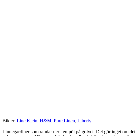
Bilder:
Line Klein
,
H&M
,
Pure Linen
,
Liberty
.
Linnegardiner som ramlar ner i en pöl på golvet. Det gör inget om det 