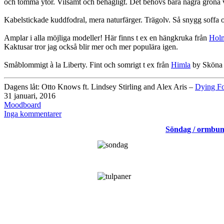
och tomma ytor. Vilsamt och behagligt. Det behövs bara några gröna 
Kabelstickade kuddfodral, mera naturfärger. Trägolv. Så snygg soffa o
Amplar i alla möjliga modeller! Här finns t ex en hängkruka från
Hol
Kaktusar tror jag också blir mer och mer populära igen.
Småblommigt à la Liberty. Fint och somrigt t ex från
Himla
by Sköna
Dagens låt:
Otto Knows ft. Lindsey Stirling and Alex Aris
–
Dying F
Publicerat
31 januari, 2016
den
Kategoriserat
Moodboard
som
till
Inga kommentarer
Moodboard
Söndag / ormbun
januari
2016