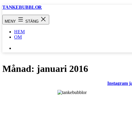
Hoppa
TANKEBUBBLOR
till
innehåll
MENY
STÄNG
HEM
OM
SÖK
…
Månad:
januari 2016
Instagram j