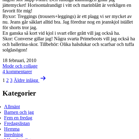
jättemycket! Horisontalrandigt i vitt och marinblått är verkligen en
favorit för mig!
Byxor: Treggings (trousers+leggings) är ett plagg vi ser mycket av
nu. Jeans går såklart alltid bra. Jag föredrar nog en jeanskjol istället
för shorts tror jag.
En ganska så kort vid kjol i svart eller grått vill jag också ha.
Skor: Converse gillar jag! Några svarta Primeboots vill jag också ha
och ballerina-skor. Tillbehör: Olika halsdukar och scarfsar och tuffa
solglasögon!
Publicerat
18 februari, 2010
den
Kategoriserat
Mode och collage
som
till
4 kommentarer
Sidnumrering
önskeplagg
1
2
3
Äldre
inlägg
i
för
vår
Kategorier
inlägg
Allmänt
Barnen och jag
Fem en fredag
Fredagslistan
Hemma
Inredning