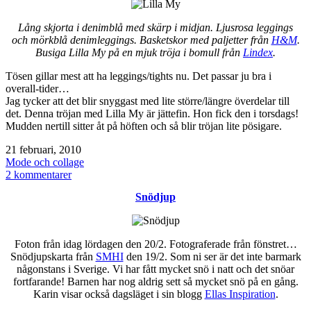
Lång skjorta i denimblå med skärp i midjan. Ljusrosa leggings
och mörkblå denimleggings. Basketskor med paljetter från
H&M
.
Busiga Lilla My på en mjuk tröja i bomull från
Lindex
.
Tösen gillar mest att ha leggings/tights nu. Det passar ju bra i
overall-tider…
Jag tycker att det blir snyggast med lite större/längre överdelar till
det. Denna tröjan med Lilla My är jättefin. Hon fick den i torsdags!
Mudden nertill sitter åt på höften och så blir tröjan lite pösigare.
Publicerat
21 februari, 2010
den
Kategoriserat
Mode och collage
som
till
2 kommentarer
kläder
Snödjup
till
tjejen
Foton från idag lördagen den 20/2. Fotograferade från fönstret…
Snödjupskarta från
SMHI
den 19/2. Som ni ser är det inte barmark
någonstans i Sverige. Vi har fått mycket snö i natt och det snöar
fortfarande! Barnen har nog aldrig sett så mycket snö på en gång.
Karin visar också dagsläget i sin blogg
Ellas Inspiration
.