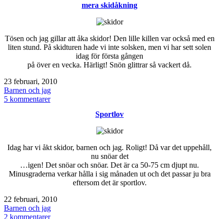
mera skidåkning
Tösen och jag gillar att åka skidor! Den lille killen var också med en
liten stund. På skidturen hade vi inte solsken, men vi har sett solen
idag för första gången
på över en vecka. Härligt! Snön glittrar så vackert då.
Publicerat
23 februari, 2010
den
Kategoriserat
Barnen och jag
som
till
5 kommentarer
mera
Sportlov
skidåkning
Idag har vi åkt skidor, barnen och jag. Roligt! Då var det uppehåll,
nu snöar det
…igen! Det snöar och snöar. Det är ca 50-75 cm djupt nu.
Minusgraderna verkar hålla i sig månaden ut och det passar ju bra
eftersom det är sportlov.
Publicerat
22 februari, 2010
den
Kategoriserat
Barnen och jag
som
till
2 kommentarer