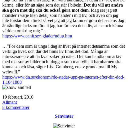
karma, eller för att säga som det står i bibeln;
Det du vill att andra
ska göra mot dig ska du också göra mot dem
. Idag ser jag ett
mönster i varje liten detalj som händer i mitt liv, och även om jag
inte förstår dem direkt så vet jag att jag kommer göra det senare. Jag
är oändligt tacksam för att jag har får leva detta liv, att se och känna
världen omkring mig.”…
https://www.canit.se/~glader/ndup.htm
…”För dem som är unga i dag är livet på internet detsamma som det
verkliga livet, och där det finns liv finns det död. Många är
intresserade av att ha kvar saker på nätet. Det kan handla om arkiv
med massor av bilder och bloggar som man vill att barnbarnen ska
kunna se och läsa, säger Lisa Granberg, en av grundarna till My
webwill.”
https://www.dn.se/ekonomi/de-stadar-upp-pa-internet-efter-din-dod-
1.1041888
Publicerat
19 februari, 2010
den
Kategoriserat
Allmänt
som
till
8 kommentarer
Livet
Senvinter
på
jorden…