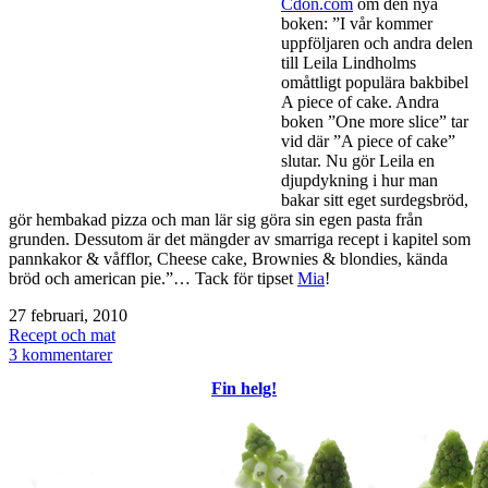
Cdon.com
om den nya
boken: ”I vår kommer
uppföljaren och andra delen
till Leila Lindholms
omåttligt populära bakbibel
A piece of cake. Andra
boken ”One more slice” tar
vid där ”A piece of cake”
slutar. Nu gör Leila en
djupdykning i hur man
bakar sitt eget surdegsbröd,
gör hembakad pizza och man lär sig göra sin egen pasta från
grunden. Dessutom är det mängder av smarriga recept i kapitel som
pannkakor & våfflor, Cheese cake, Brownies & blondies, kända
bröd och american pie.”… Tack för tipset
Mia
!
Publicerat
27 februari, 2010
den
Kategoriserat
Recept och mat
som
till
3 kommentarer
One
Fin helg!
more
slice