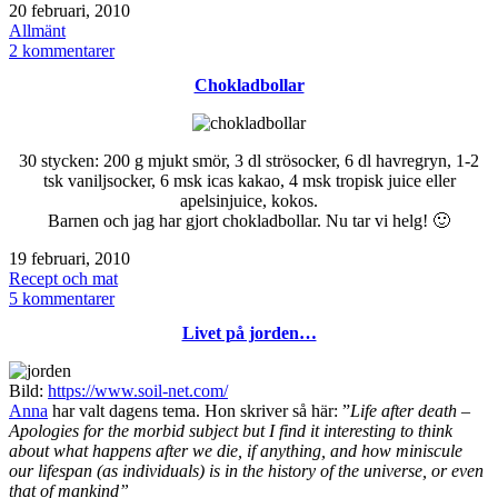
Publicerat
20 februari, 2010
den
Kategoriserat
Allmänt
som
till
2 kommentarer
Snödjup
Chokladbollar
30 stycken: 200 g mjukt smör, 3 dl strösocker, 6 dl havregryn, 1-2
tsk vaniljsocker, 6 msk icas kakao, 4 msk tropisk juice eller
apelsinjuice, kokos.
Barnen och jag har gjort chokladbollar. Nu tar vi helg! 🙂
Publicerat
19 februari, 2010
den
Kategoriserat
Recept och mat
som
till
5 kommentarer
Chokladbollar
Livet på jorden…
Bild:
https://www.soil-net.com/
Anna
har valt dagens tema. Hon skriver så här: ”
Life after death –
Apologies for the morbid subject but I find it interesting to think
about what happens after we die, if anything, and how miniscule
our lifespan (as individuals) is in the history of the universe, or even
that of mankind”