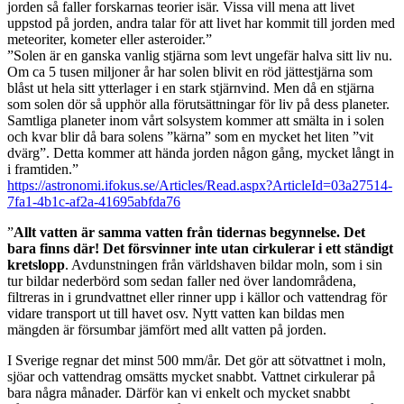
jorden så faller forskarnas teorier isär. Vissa vill mena att livet
uppstod på jorden, andra talar för att livet har kommit till jorden med
meteoriter, kometer eller asteroider.”
”Solen är en ganska vanlig stjärna som levt ungefär halva sitt liv nu.
Om ca 5 tusen miljoner år har solen blivit en röd jättestjärna som
blåst ut hela sitt ytterlager i en stark stjärnvind. Men då en stjärna
som solen dör så upphör alla förutsättningar för liv på dess planeter.
Samtliga planeter inom vårt solsystem kommer att smälta in i solen
och kvar blir då bara solens ”kärna” som en mycket het liten ”vit
dvärg”. Detta kommer att hända jorden någon gång, mycket långt in
i framtiden.”
https://astronomi.ifokus.se/Articles/Read.aspx?ArticleId=03a27514-
7fa1-4b1c-af2a-41695abfda76
”
Allt vatten är samma vatten från tidernas begynnelse. Det
bara finns där! Det försvinner inte utan cirkulerar i ett ständigt
kretslopp
. Avdunstningen från världshaven bildar moln, som i sin
tur bildar nederbörd som sedan faller ned över landområdena,
filtreras in i grundvattnet eller rinner upp i källor och vattendrag för
vidare transport ut till havet osv. Nytt vatten kan bildas men
mängden är försumbar jämfört med allt vatten på jorden.
I Sverige regnar det minst 500 mm/år. Det gör att sötvattnet i moln,
sjöar och vattendrag omsätts mycket snabbt. Vattnet cirkulerar på
bara några månader. Därför kan vi enkelt och mycket snabbt