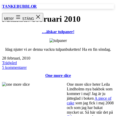
Hoppa
TANKEBUBBLOR
till
innehåll
Månad:
februari 2010
MENY
STÄNG
…älskar tulpaner!
Idag njuter vi av denna vackra tulpanbuketten! Ha en fin söndag.
Publicerat
28 februari, 2010
den
Kategoriserat
Trädgård
som
till
5 kommentarer
…
One more slice
älskar
tulpaner!
One more slice heter Leila
Lindholms nya bakbok som
kommer i maj! Jag är ju
jätteglad i boken
A piece of
cake
som jag fick i maj 2008
och som jag har bakat
mycket ur. Så här står det på