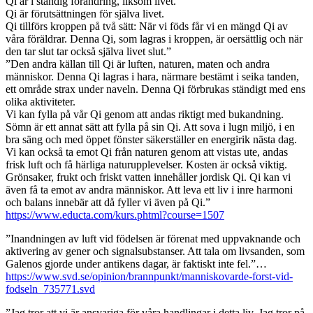
Qi är i ständig förändring, liksom livet.
Qi är förutsättningen för själva livet.
Qi tillförs kroppen på två sätt: När vi föds får vi en mängd Qi av
våra föräldrar. Denna Qi, som lagras i kroppen, är oersättlig och när
den tar slut tar också själva livet slut.”
”Den andra källan till Qi är luften, naturen, maten och andra
människor. Denna Qi lagras i hara, närmare bestämt i seika tanden,
ett område strax under naveln. Denna Qi förbrukas ständigt med ens
olika aktiviteter.
Vi kan fylla på vår Qi genom att andas riktigt med bukandning.
Sömn är ett annat sätt att fylla på sin Qi. Att sova i lugn miljö, i en
bra säng och med öppet fönster säkerställer en energirik nästa dag.
Vi kan också ta emot Qi från naturen genom att vistas ute, andas
frisk luft och få härliga naturupplevelser. Kosten är också viktig.
Grönsaker, frukt och friskt vatten innehåller jordisk Qi. Qi kan vi
även få ta emot av andra människor. Att leva ett liv i inre harmoni
och balans innebär att då fyller vi även på Qi.”
https://www.educta.com/kurs.phtml?course=1507
”Inandningen av luft vid födelsen är förenat med uppvaknande och
aktivering av gener och signalsubstanser. Att tala om livsanden, som
Galenos gjorde under antikens dagar, är faktiskt inte fel.”…
https://www.svd.se/opinion/brannpunkt/manniskovarde-forst-vid-
fodseln_735771.svd
”Jag tror att vi är ansvariga för våra handlingar i detta liv. Jag tror på