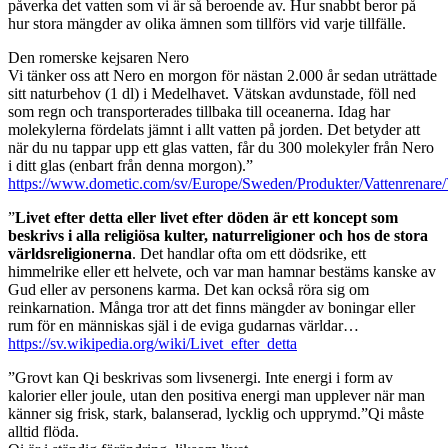
påverka det vatten som vi är så beroende av. Hur snabbt beror på
hur stora mängder av olika ämnen som tillförs vid varje tillfälle.
Den romerske kejsaren Nero
Vi tänker oss att Nero en morgon för nästan 2.000 år sedan uträttade
sitt naturbehov (1 dl) i Medelhavet. Vätskan avdunstade, föll ned
som regn och transporterades tillbaka till oceanerna. Idag har
molekylerna fördelats jämnt i allt vatten på jorden. Det betyder att
när du nu tappar upp ett glas vatten, får du 300 molekyler från Nero
i ditt glas (enbart från denna morgon).”
https://www.dometic.com/sv/Europe/Sweden/Produkter/Vattenrenare/V
”
Livet efter detta eller livet efter döden är ett koncept som
beskrivs i alla religiösa kulter, naturreligioner och hos de stora
världsreligionerna
. Det handlar ofta om ett dödsrike, ett
himmelrike eller ett helvete, och var man hamnar bestäms kanske av
Gud eller av personens karma. Det kan också röra sig om
reinkarnation. Många tror att det finns mängder av boningar eller
rum för en människas själ i de eviga gudarnas världar…
https://sv.wikipedia.org/wiki/Livet_efter_detta
”Grovt kan Qi beskrivas som livsenergi. Inte energi i form av
kalorier eller joule, utan den positiva energi man upplever när man
känner sig frisk, stark, balanserad, lycklig och upprymd.”Qi måste
alltid flöda.