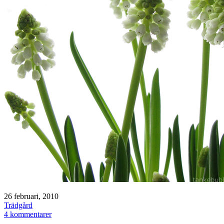
Publicerat
26 februari, 2010
den
Kategoriserat
Trädgård
som
till
4 kommentarer
Fin