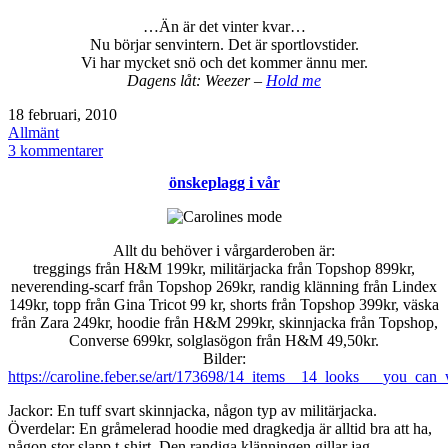
…Än är det vinter kvar…
Nu börjar senvintern. Det är sportlovstider.
Vi har mycket snö och det kommer ännu mer.
Dagens låt: Weezer –
Hold me
Publicerat
18 februari, 2010
den
Kategoriserat
Allmänt
som
till
3 kommentarer
Senvinter
önskeplagg i vår
Allt du behöver i vårgarderoben är:
treggings från H&M 199kr, militärjacka från Topshop 899kr,
neverending-scarf från Topshop 269kr, randig klänning från Lindex
149kr, topp från Gina Tricot 99 kr, shorts från Topshop 399kr, väska
från Zara 249kr, hoodie från H&M 299kr, skinnjacka från Topshop,
Converse 699kr, solglasögon från H&M 49,50kr.
Bilder:
https://caroline.feber.se/art/173698/14_items__14_looks___you_can_
Jackor: En tuff svart skinnjacka, någon typ av militärjacka.
Överdelar: En gråmelerad hoodie med dragkedja är alltid bra att ha,
någon stor slapp t-shirt. Den randiga klänningen gillar jag