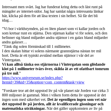
Intressant men svårt. Jag har funderat kring detta och läst runt på
mängder av internet-sidor. Jag har samlat några intressanta länkar
här, klicka på dem för att läsa texten i sin helhet. Så får det bli
idag…
”Vi bor i världsrymden, på en liten planet som vi kallar jorden och
som kretsar runt en stjärna. Den stjärnan kallar vi för solen, och den
befinner sig bland miljarder andra stjärnor i en galax bland miljarder
andra galaxer…
”Tänk dig solen förminskad till 1 millimeter.
I den skalan hittar vi solens närmaste grannstjärna nästan tre mil
bort. Detta är ett typiskt avstånd mellan stjärnor i vår del av
Vintergatan.
Vi kan alltså tänka oss stjärnorna i Vintergatan som glödande
klot på 1 millimeter tvärs över, skilda åt av ett ofattbart tomrum
på tre mil
.”
https://www.universeum.se/index.php?
Itemid=39&id=35&option=com_content&task=view
”Forskare tror att det uppstod liv på vår planet när Jorden var cirka 3
800 miljoner år gammal. Men i vilken form detta liv uppstod är det
ingen som med säkerhet vet.
Det är egentligen ingen som vet när
det uppstod liv på jorden, allt är kvalificerade gissningar och
matematiska uträkningar.
När det gäller uppkomsten av liv på