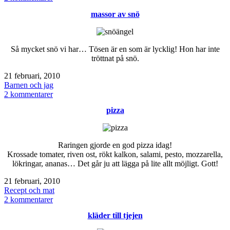
Sportlov
massor av snö
Så mycket snö vi har… Tösen är en som är lycklig! Hon har inte
tröttnat på snö.
Publicerat
21 februari, 2010
den
Kategoriserat
Barnen och jag
som
till
2 kommentarer
massor
pizza
av
snö
Raringen gjorde en god pizza idag!
Krossade tomater, riven ost, rökt kalkon, salami, pesto, mozzarella,
lökringar, ananas… Det går ju att lägga på lite allt möjligt. Gott!
Publicerat
21 februari, 2010
den
Kategoriserat
Recept och mat
som
till
2 kommentarer
pizza
kläder till tjejen