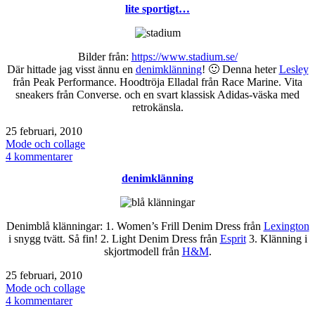
lite sportigt…
helg!
Bilder från:
https://www.stadium.se/
Där hittade jag visst ännu en
denimklänning
! 🙂 Denna heter
Lesley
från Peak Performance. Hoodtröja Elladal från Race Marine. Vita
sneakers från Converse. och en svart
klassisk Adidas-väska med
retrokänsla.
Publicerat
25 februari, 2010
den
Kategoriserat
Mode och collage
som
till
4 kommentarer
lite
denimklänning
sportigt…
Denimblå klänningar: 1. Women’s Frill Denim Dress från
Lexington
i snygg tvätt. Så fin! 2. Light Denim Dress från
Esprit
3. Klänning i
skjortmodell från
H&M
.
Publicerat
25 februari, 2010
den
Kategoriserat
Mode och collage
som
till
4 kommentarer
denimklänning