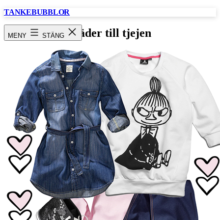
Hoppa
TANKEBUBBLOR
till
innehåll
kläder till tjejen
MENY
STÄNG