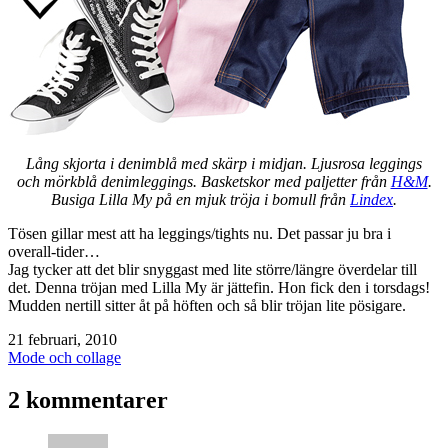
Lång skjorta i denimblå med skärp i midjan. Ljusrosa leggings
och mörkblå denimleggings. Basketskor med paljetter från
H&M
.
Busiga Lilla My på en mjuk tröja i bomull från
Lindex
.
Tösen gillar mest att ha leggings/tights nu. Det passar ju bra i
overall-tider…
Jag tycker att det blir snyggast med lite större/längre överdelar till
det. Denna tröjan med Lilla My är jättefin. Hon fick den i torsdags!
Mudden nertill sitter åt på höften och så blir tröjan lite pösigare.
Publicerat
21 februari, 2010
den
Kategoriserat
Mode och collage
som
2 kommentarer