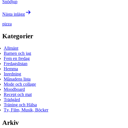
Snödjup
Nästa inlägg
pizza
Kategorier
Allmänt
Barnen och jag
Fem en fredag
Fredagslistan
Hemma
Inredning
Månadens lista
Mode och collage
Moodboard
Recept och mat
Trädgård
Träning och Hälsa
Tv, Film, Musik, Böcker
Arkiv