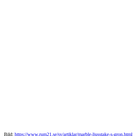
Bild:
https://www.rum21.se/sv/artiklar/marble-ljusstake-s-gron.html