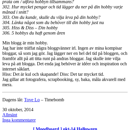
prata om / utföra hobbyn tillsammans?
302. Hur mycket pengar och tid lägger du ner på din hobby varje
månad i snitt?
303. Om du kunde, skulle du vilja leva på din hobby?
304. Länka något som du behöver till din hobby just nu
305. Hiss & Diss – Din hobby
306. 5 hobbys du haft genom åren
Min blogg är min hobby.
Jag har inte träffat några bloggvänner irl. Ingen av mina kompisar
bloggar, så som jag gör. Jag lägger ner en hel del tid på bloggen, och
framför allt på att titta runt på andras bloggar. Jag skulle inte vilja
leva på att blogga. Det enda jag behöver är idéer och inspiration och
internet såklart.
Hiss: Det är kul och skapande! Diss: Det tar mycket tid.
Jag gillar att fotografera, scrapbooking, sy, baka, måla akvarell med
mera.
Dagens låt:
Tove Lo
– Timebomb
Publicerat
30 oktober, 2014
den
Kategoriserat
Allmänt
som
till
Inga kommentarer
[
[ Moodboard ] okt-14 Halloween