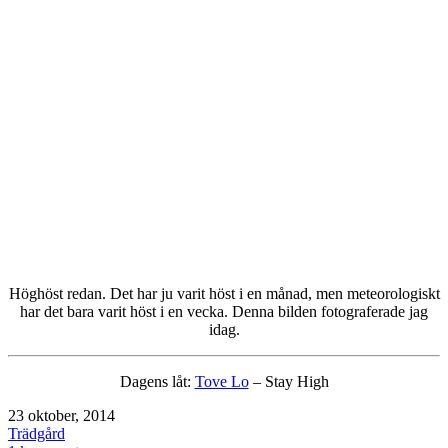
Höghöst redan. Det har ju varit höst i en månad, men meteorologiskt
har det bara varit höst i en vecka. Denna bilden fotograferade jag
idag.
Dagens låt:
Tove Lo
– Stay High
Publicerat
23 oktober, 2014
den
Kategoriserat
Trädgård