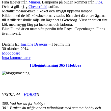
Fina tapeter från
Mimou
. Lamporna på bilden kommer från
Flos
.
Och så gillar jag
Chesterfield
-soffan.
Metallic mosaik-kakel i köket och snyggt uppsatta lampor.
Bilden med de blå köksluckorna visades förra året då en av ägarna
till Artilleriet skulle sälja sin lägenhet i Göteborg. Visst är det ett fint
kök med snygg färg på luckorna och lådorna.
Blue Fluted är ett matt blått porslin från Royal Copenhagen. Finns
även i svart.
Dagens låt:
Imagine Dragons
– I bet my life
Publicerat
30 oktober, 2014
den
Kategoriserat
Moodboard
som
till
Inga kommentarer
Moodboard
[ Bloggutmaning 365 ] Hobbys
oktober
2014
VECKA 44 –
HOBBY
S
300. Vad har du för hobby?
301. Brukar du träffa andra människor med samma hobby och