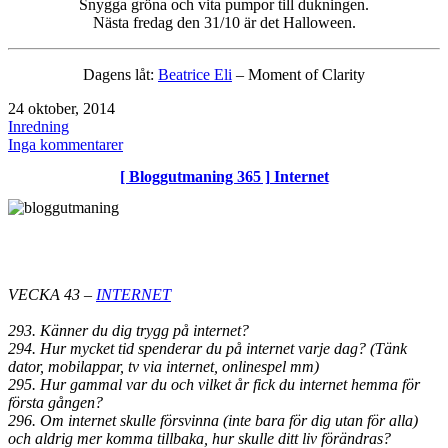
Snygga gröna och vita pumpor till dukningen.
Nästa fredag den 31/10 är det Halloween.
Dagens låt:
Beatrice Eli
– Moment of Clarity
Publicerat
24 oktober, 2014
den
Kategoriserat
Inredning
som
till
Inga kommentarer
Willow
[ Bloggutmaning 365 ] Internet
Boughs
/
pilblad
/
gardiner
VECKA 43 –
INTERNET
293. Känner du dig trygg på internet?
294. Hur mycket tid spenderar du på internet varje dag? (Tänk
dator, mobilappar, tv via internet, onlinespel mm)
295. Hur gammal var du och vilket år fick du internet hemma för
första gången?
296. Om internet skulle försvinna (inte bara för dig utan för alla)
och aldrig mer komma tillbaka, hur skulle ditt liv förändras?