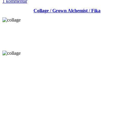
som
till
1 kommentar
Höghöst
Collage / Grown Alchemist / Fika