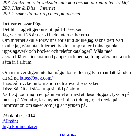
297. Länka en rolig websida man kan besöka när man har tråkigt
298. Hiss & Diss – Internet
299. 5 saker du roar dig med på internet
Det var en svår fråga.
Det blir nog ett genomsnitt på 14h/veckan.
Jag var runt 25 år när vi hade internet hemma.
Om internet skulle försvinna för alltid skulle jag sakna det! Vad
skulle jag göra utan internet, typ leta upp saker i mina gamla
uppslagsverk och böcker och telefonkataloger? Måla med
akvarellfärger, teckna med papper och penna, fotografera mera och
sätta in i album.
Om man verkligen inte har något bättre för sig kan man lätt få tiden
att gå på
https://9gag.com/
Hiss: så mycket information och användbara saker.
Diss: Så lätt att slösa upp sin tid på strunt.
Vad jag roar mig med på internet är mest att läsa bloggar, lyssna på
musik på Youtube, läsa nyheter i olika tidningar, leta reda på
information om saker som jag är nyfiken på.
Publicerat
23 oktober, 2014
den
Kategoriserat
Allmänt
som
till
Inga kommentarer
[
Höghöst