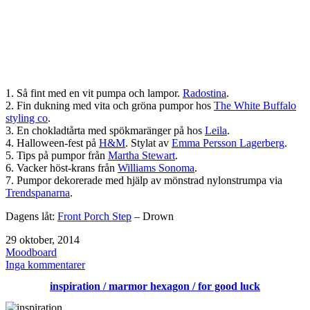
1. Så fint med en vit pumpa och lampor.
Radostina
.
2. Fin dukning med vita och gröna pumpor hos
The White Buffalo
styling co
.
3. En chokladtårta med spökmaränger på hos
Leila
.
4. Halloween-fest på
H&M
. Stylat av
Emma Persson Lagerberg
.
5. Tips på pumpor från
Martha Stewart
.
6. Vacker höst-krans från
Williams Sonoma
.
7. Pumpor dekorerade med hjälp av mönstrad nylonstrumpa via
Trendspanarna
.
Dagens låt:
Front Porch Step
– Drown
Publicerat
29 oktober, 2014
den
Kategoriserat
Moodboard
som
till
Inga kommentarer
[
inspiration / marmor hexagon / for good luck
Moodboard
]