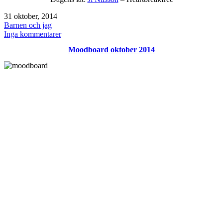
Publicerat
31 oktober, 2014
den
Kategoriserat
Barnen och jag
som
till
Inga kommentarer
Instagram
Moodboard oktober 2014
oktober
2014