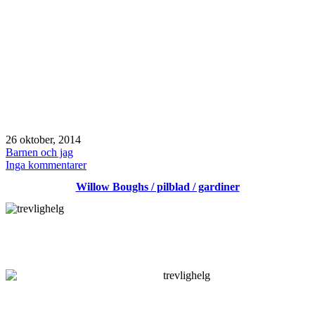
Publicerat
26 oktober, 2014
den
Kategoriserat
Barnen och jag
som
till
Inga kommentarer
Söndag
Willow Boughs / pilblad / gardiner
/
fruktsallad
/
disco