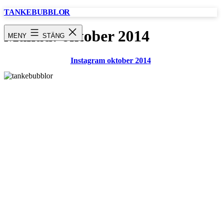
Hoppa
TANKEBUBBLOR
till
innehåll
Månad:
oktober 2014
MENY
STÄNG
Instagram oktober 2014