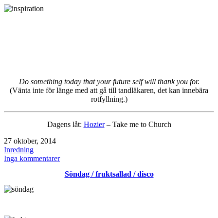
Do something today that your future self will thank you for.
(Vänta inte för länge med att gå till tandläkaren, det kan innebära
rotfyllning.)
Dagens låt:
Hozier
– Take me to Church
Publicerat
27 oktober, 2014
den
Kategoriserat
Inredning
som
till
Inga kommentarer
inspiration
Söndag / fruktsallad / disco
/
marmor
hexagon
/
for