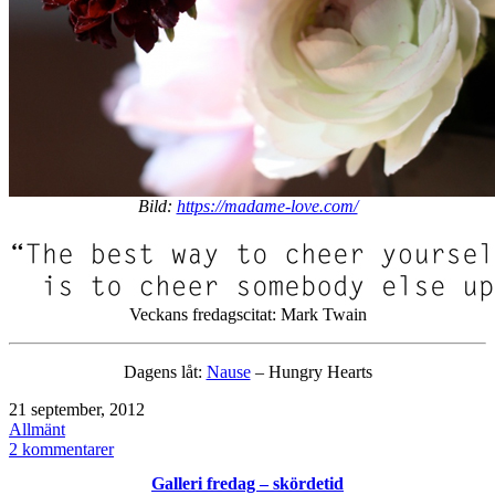
Bild:
https://madame-love.com/
Veckans fredagscitat: Mark Twain
Dagens låt:
Nause
– Hungry Hearts
Publicerat
21 september, 2012
den
Kategoriserat
Allmänt
som
till
2 kommentarer
Cheer
Galleri fredag – skördetid
up!