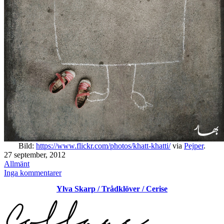
Bild:
https://www.flickr.com/photos/khatt-khatti/
via
Pejper
.
Publicerat
27 september, 2012
den
Kategoriserat
Allmänt
som
till
Inga kommentarer
I
Ylva Skarp / Trådklöver / Cerise
have
a
Mother