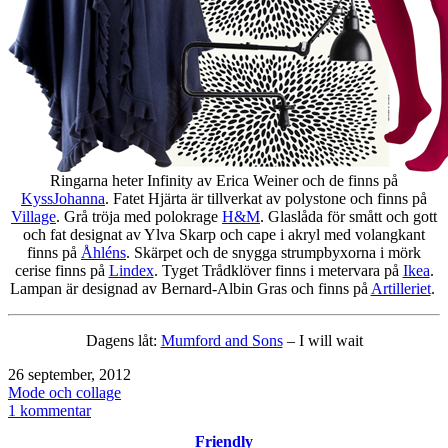
Ringarna heter Infinity av Erica Weiner och de finns på
KyssJohanna
. Fatet Hjärta är tillverkat av polystone och finns på
Village
. Grå tröja med polokrage
H&M
. Glaslåda för smått och gott
och fat designat av Ylva Skarp och cape i akryl med volangkant
finns på
Åhléns
. Skärpet och de snygga strumpbyxorna i mörk
cerise finns på
Lindex
. Tyget Trådklöver finns i metervara på
Ikea
.
Lampan är designad av Bernard-Albin Gras och finns på
Artilleriet
.
Dagens låt:
Mumford and Sons
– I will wait
Publicerat
26 september, 2012
den
Kategoriserat
Mode och collage
som
till
1 kommentar
Ylva
Friendly
Skarp