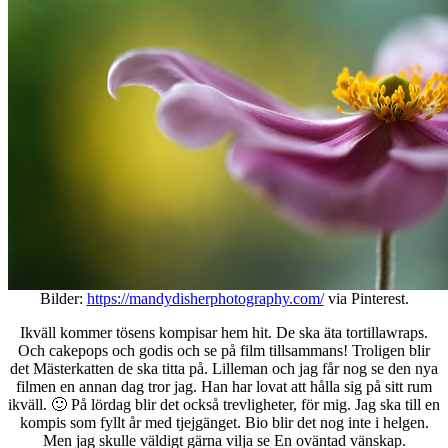
Bilder:
https://mandydisherphotography.com/
via Pinterest.
Ikväll kommer tösens kompisar hem hit. De ska äta tortillawraps.
Och cakepops och godis och se på film tillsammans! Troligen blir
det Mästerkatten de ska titta på. Lilleman och jag får nog se den nya
filmen en annan dag tror jag. Han har lovat att hålla sig på sitt rum
ikväll. 🙂 På lördag blir det också trevligheter, för mig. Jag ska till en
kompis som fyllt år med tjejgänget. Bio blir det nog inte i helgen.
Men jag skulle väldigt gärna vilja se En oväntad vänskap.