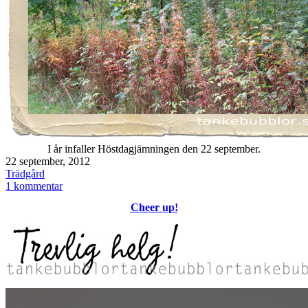
I år infaller Höstdagjämningen den 22 september.
Publicerat
22 september, 2012
den
Kategoriserat
Trädgård
som
till
1 kommentar
Förhöst
Cheer up!