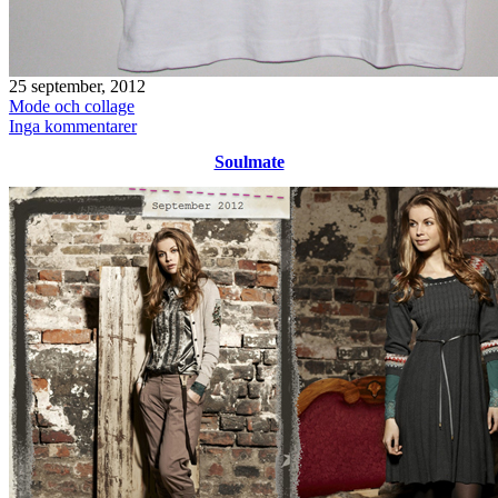
Publicerat
25 september, 2012
den
Kategoriserat
Mode och collage
som
till
Inga kommentarer
Friendly
Soulmate