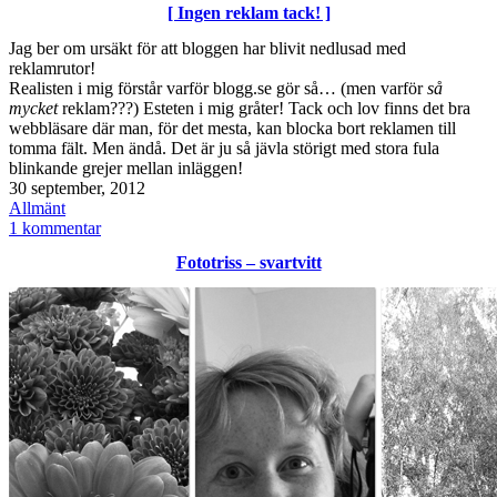
[ Ingen reklam tack! ]
september
2012
Jag ber om ursäkt för att bloggen har blivit nedlusad med
reklamrutor!
Realisten i mig förstår varför blogg.se gör så… (men varför
så
mycket
reklam???) Esteten i mig gråter! Tack och lov finns det bra
webbläsare där man, för det mesta, kan blocka bort reklamen till
tomma fält. Men ändå. Det är ju så jävla störigt med stora fula
blinkande grejer mellan inläggen!
Publicerat
30 september, 2012
den
Kategoriserat
Allmänt
som
till
1 kommentar
[
Fototriss – svartvitt
Ingen
reklam
tack!
]