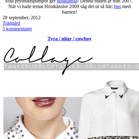
Söta prydnadspumpor ger
höstkänsla
! Denna bilden är från 2007.
När vi hade temat Höstkänslor 2009 såg det ut så här;
bus
med
barnen!
Publicerat
28 september, 2012
den
Kategoriserat
Trädgård
som
till
5 kommentarer
Höstkänsla
Tyra / nitar / cowboy