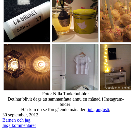
Foto: Nilla Tankebubblor
Det har blivit dags att sammanfatta ännu en månad i Instagram-
bilder!
Här kan du se föregående månader:
juli
,
augusti
,
Publicerat
30 september, 2012
den
Kategoriserat
Barnen och jag
som
till
Inga kommentarer
Instagram