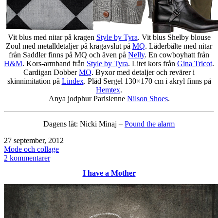
Vit blus med nitar på kragen
Style by Tyra
. Vit blus Shelby blouse
Zoul med metalldetaljer på kragavslut på
MQ
. Läderbälte med nitar
från Saddler finns på MQ och även på
Nelly
. En cowboyhatt från
H&M
. Kors-armband från
Style by Tyra
. Litet kors från
Gina Tricot
.
Cardigan Dobber
MQ
. Byxor med detaljer och revärer i
skinnimitation på
Lindex
. Pläd Sergel 130×170 cm i akryl finns på
Hemtex
.
Anya jodphur Parisienne
Nilson Shoes
.
Dagens låt: Nicki Minaj –
Pound the alarm
Publicerat
27 september, 2012
den
Kategoriserat
Mode och collage
som
till
2 kommentarer
Tyra
I have a Mother
/
nitar
/
cowboy