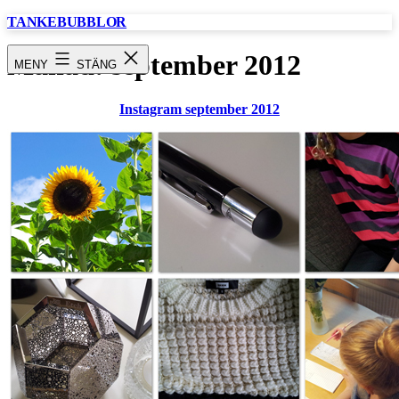
Hoppa
TANKEBUBBLOR
till
innehåll
Månad:
september 2012
MENY
STÄNG
Instagram september 2012