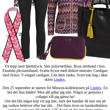
Vit topp med fjärilstryck. Skir polyesterblus. Rosa armband i box.
Elastiskt plexiarmband. Svarta byxor med diskret mönster. Cardigan
med fickor. V-ringad cardigan. Lila liten väska. Svart tote bag i äkta
skinn
Lindex
.
Den 25 september är starten för Missoni-kollektionen på
Lindex
. En
hel del fina kläder! Men allt gillar jag inte. Något av grejerna i
collaget vill jag gärna ha!
Om det blir något köp vet jag inte, men det handlar då mer om att
jag varken behöver eller har råd… Det finns även en barnkollektion
som bara går upp till storlek 128. Synd att det inte finns större