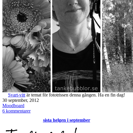
Svart-vitt
är temat för fototrissen denna gången. Ha en fin dag!
Publicerat
30 september, 2012
den
Kategoriserat
Moodboard
som
till
6 kommentarer
Fototriss
sista helgen i september
–
svartvitt