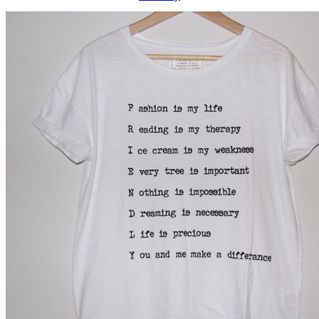
/
Trådklöver
/
Cerise