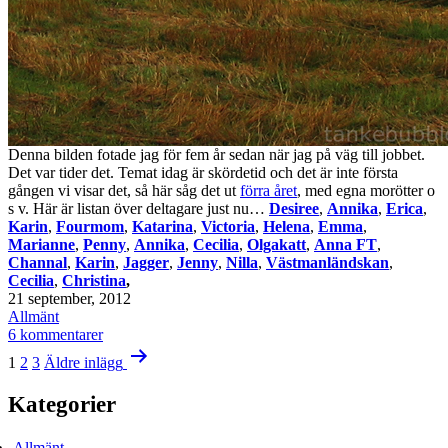
Denna bilden fotade jag för fem år sedan när jag på väg till jobbet.
Det var tider det. Temat idag är skördetid och det är inte första
gången vi visar det, så här såg det ut
förra året
, med egna morötter o
s v. Här är listan över deltagare just nu…
Desiree
,
Annika
,
Erica
,
Karin
,
Fourmom
,
Katarina
,
Victoria
,
Helena
,
Emma
,
Marianne
,
Penny
,
Annika
,
Cecilia
,
Olgakatt
,
Anna FT
,
Channal
,
Karin
,
Jagger
,
Jenny
,
Nilla
,
Västmanländskan
,
Cecilia
,
Christina
,
Publicerat
21 september, 2012
den
Kategoriserat
Allmänt
som
till
6 kommentarer
Sidnumrering
Galleri
1
2
3
Äldre
inlägg
fredag
för
–
Kategorier
inlägg
skördetid
Allmänt