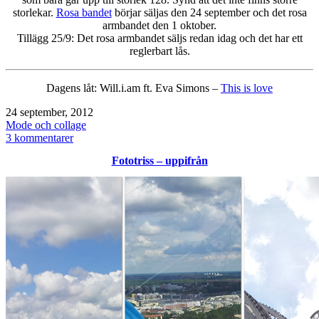
storlekar.
Rosa bandet
börjar säljas den 24 september och det rosa
armbandet den 1 oktober.
Tillägg 25/9: Det rosa armbandet säljs redan idag och det har ett
reglerbart lås.
Dagens låt: Will.i.am ft. Eva Simons –
This is love
Publicerat
24 september, 2012
den
Kategoriserat
Mode och collage
som
till
3 kommentarer
Missoni
Fototriss – uppifrån
/
Lindex