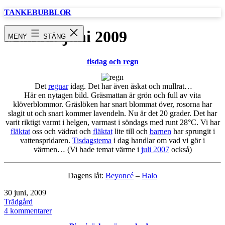
Hoppa
TANKEBUBBLOR
till
innehåll
Månad:
juni 2009
MENY
STÄNG
tisdag och regn
Det
regnar
idag. Det har även åskat och mullrat…
Här en nytagen bild. Gräsmattan är grön och full av vita
klöverblommor. Gräslöken har snart blommat över, rosorna har
slagit ut och snart kommer lavendeln. Nu är det 20 grader. Det har
varit riktigt varmt i helgen, varmast i söndags med runt 28°C. Vi har
fläktat
oss och vädrat och
fläktat
lite till och
barnen
har sprungit i
vattenspridaren.
Tisdagstema
i dag handlar om vad vi gör i
värmen… (Vi hade temat värme i
juli 2007
också)
Dagens låt:
Beyoncé
–
Halo
Publicerat
30 juni, 2009
den
Kategoriserat
Trädgård
som
till
4 kommentarer
tisdag