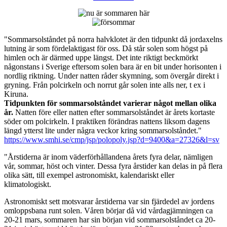
rutigt
"Sommarsolståndet på norra halvklotet är den tidpunkt då jordaxelns
lutning är som fördelaktigast för oss. Då står solen som högst på
himlen och är därmed uppe längst. Det inte riktigt beckmörkt
någonstans i Sverige eftersom solen bara är en bit under horisonten i
nordlig riktning. Under natten råder skymning, som övergår direkt i
gryning. Från polcirkeln och norrut går solen inte alls ner, t ex i
Kiruna.
Tidpunkten för sommarsolståndet varierar något mellan olika
år.
Natten före eller natten efter sommarsolståndet är årets kortaste
söder om polcirkeln. I praktiken förändras nattens liksom dagens
längd ytterst lite under några veckor kring sommarsolståndet."
https://www.smhi.se/cmp/jsp/polopoly.jsp?d=9400&a=27326&l=sv
"Årstiderna är inom väderförhållandena årets fyra delar, nämligen
vår, sommar, höst och vinter. Dessa fyra årstider kan delas in på flera
olika sätt, till exempel astronomiskt, kalendariskt eller
klimatologiskt.
Astronomiskt sett motsvarar årstiderna var sin fjärdedel av jordens
omloppsbana runt solen. Våren börjar då vid vårdagjämningen ca
20-21 mars, sommaren har sin början vid sommarsolståndet ca 20-