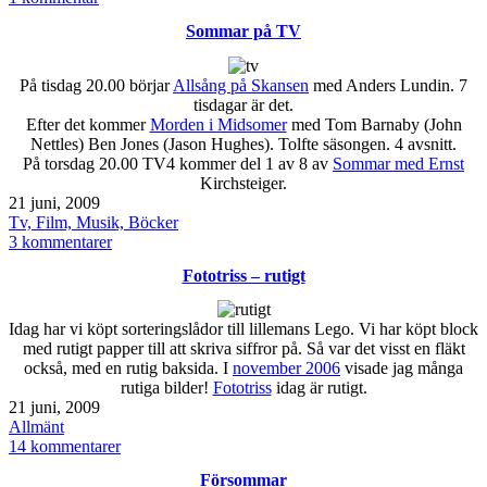
tisdagstema
Sommar på TV
–
teknik
På tisdag 20.00 börjar
Allsång på Skansen
med Anders Lundin. 7
tisdagar är det.
Efter det kommer
Morden i Midsomer
med Tom Barnaby (John
Nettles) Ben Jones (Jason Hughes). Tolfte säsongen. 4 avsnitt.
På torsdag 20.00 TV4 kommer del 1 av 8 av
Sommar med Ernst
Kirchsteiger.
Publicerat
21 juni, 2009
den
Kategoriserat
Tv, Film, Musik, Böcker
som
till
3 kommentarer
Sommar
Fototriss – rutigt
på
TV
Idag har vi köpt sorteringslådor till lillemans Lego. Vi har köpt block
med rutigt papper till att skriva siffror på. Så var det visst en fläkt
också, med en rutig baksida. I
november 2006
visade jag många
rutiga bilder!
Fototriss
idag är rutigt.
Publicerat
21 juni, 2009
den
Kategoriserat
Allmänt
som
till
14 kommentarer
Fototriss
Försommar
–