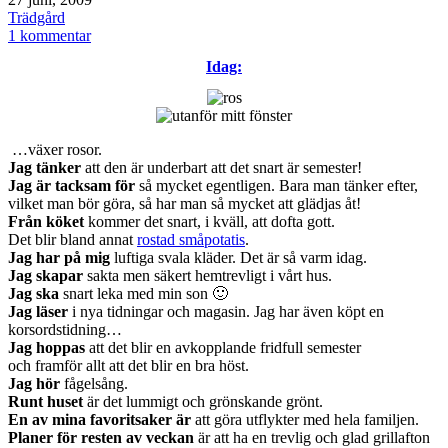
den
Kategoriserat
Trädgård
som
till
1 kommentar
äppelträden
Idag:
igen
…växer rosor.
Jag tänker
att den är underbart att det snart är semester!
Jag är tacksam för
så mycket egentligen. Bara man tänker efter,
vilket man bör göra, så har man så mycket att glädjas åt!
Från köket
kommer det snart, i kväll, att dofta gott.
Det blir bland annat
rostad småpotatis
.
Jag har på mig
luftiga svala kläder. Det är så varm idag.
Jag skapar
sakta men säkert hemtrevligt i vårt hus.
Jag ska
snart leka med min son 🙂
Jag läser
i nya tidningar och magasin. Jag har även köpt en
korsordstidning…
Jag hoppas
att det blir en avkopplande fridfull semester
och framför allt att det blir en bra höst.
Jag hör
fågelsång.
Runt huset
är det lummigt och grönskande grönt.
En av mina favoritsaker är
att göra utflykter med hela familjen.
Planer för resten av veckan
är att ha en trevlig och glad grillafton