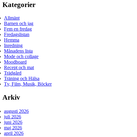
Kategorier
inlägg
Allmänt
Barnen och jag
Fem en fredag
Fredagslistan
Hemma
Inredning
Månadens lista
Mode och collage
Moodboard
Recept och mat
Trädgård
Träning och Hälsa
Tv, Film, Musik, Böcker
Arkiv
augusti 2026
juli 2026
juni 2026
maj 2026
april 2026