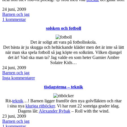
Publicerat
24 juni, 2009
den
Kategoriserat
Barnen och jag
som
till
1 kommentar
röd-
solsken och fotboll
vit
prickigt
Det är soligt att vara på fotbollsskola.
Det bästa är ju skugga och heltäckande kläder men det är inte så lätt
när man ska spela fotboll så jag köpte en solkräm. Vilken djungel
det är! Vad ska man ta? Jag valde en som heter Garnier Ambre
Solaire Kids…
Publicerat
24 juni, 2009
den
Kategoriserat
Barnen och jag
som
till
Inga kommentarer
solsken
tisdagstema – teknik
och
fotboll
Rit-
teknik
…! Barnen ligger framför den nya golvfläkten och ritar
i sina nya
kluriga ritböcker
. Vi har runt 22 somriga grader idag.
Dagens låt:
Alexander Rybak
– Roll with the wind.
Publicerat
23 juni, 2009
den
Kategoriserat
Barnen och jag
som
till
1 kommentar