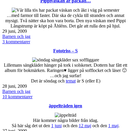
Pippiväskan är packad…
och
regn
…med farmor till faster. Där ska de cykla till stranden och annat
mysigt. Två nätter ska hon vara borta. Den nya väskan med Pippi
Långstrump är köpt på Åhléns. Det går att rulla den på hjul.
Publicerat
29 juni, 2009
den
Kategoriserat
Barnen och jag
som
till
3 kommentarer
Pippiväskan
Fototriss – S
är
packad…
Lillemans sängkläder hänger på tork i solskenet. Dottern har fått ett
album för bokmärken. Raringen♥ ligger på sofflocket och läser 🙂
…och jag surfar!
Det är söndag och
temat
är S (eller E)
Publicerat
28 juni, 2009
den
Kategoriserat
Barnen och jag
som
till
10 kommentarer
Fototriss
äppelträden igen
–
S
Här kommer några bilder från idag.
Så här såg det ut den
1 juni
och den
12 maj
och den
1 maj
.
Publicerat
27 juni, 2009