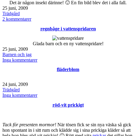
Det är någon insekt därinne! 🙂 En fin bild blev det i alla fall.
Publicerat
25 juni, 2009
den
Kategoriserat
Trädgård
som
till
2 kommentarer
myra
regnbåge i vattenspridaren
i
blåklockan
Glada barn och en ny vattenspridare!
Publicerat
25 juni, 2009
den
Kategoriserat
Barnen och jag
som
till
Inga kommentarer
regnbåge
fläderblom
i
vattenspridaren
Publicerat
24 juni, 2009
den
Kategoriserat
Trädgård
som
till
Inga kommentarer
fläderblom
röd-vit prickigt
Tack för presenten mormor!
När tösen fick se sin nya väska så gick
hon spontant in i sitt rum och klädde sig i sina prickiga kläder så att
hela hon blev röd-vit prickig! 🙂 Rött med vita
prickar
det gillar hon.