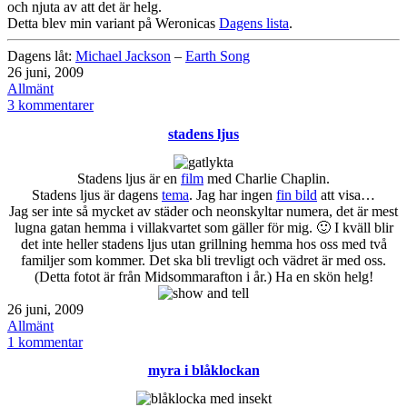
och njuta av att det är helg.
Detta blev min variant på Weronicas
Dagens lista
.
Dagens låt:
Michael Jackson
–
Earth Song
Publicerat
26 juni, 2009
den
Kategoriserat
Allmänt
som
till
3 kommentarer
Idag:
stadens ljus
Stadens ljus är en
film
med Charlie Chaplin.
Stadens ljus är dagens
tema
. Jag har ingen
fin bild
att visa…
Jag ser inte så mycket av städer och neonskyltar numera, det är mest
lugna gatan hemma i villakvartet som gäller för mig. 🙂 I kväll blir
det inte heller stadens ljus utan grillning hemma hos oss med två
familjer som kommer. Det ska bli trevligt och vädret är med oss.
(Detta fotot är från Midsommarafton i år.) Ha en skön helg!
Publicerat
26 juni, 2009
den
Kategoriserat
Allmänt
som
till
1 kommentar
stadens
myra i blåklockan
ljus