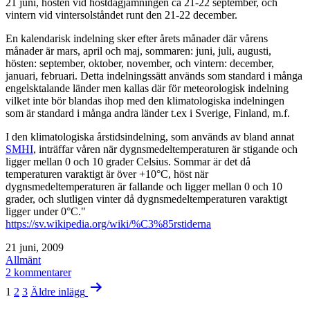
21 juni, hösten vid höstdagjämningen ca 21-22 september, och
vintern vid vintersolståndet runt den 21-22 december.
En kalendarisk indelning sker efter årets månader där vårens
månader är mars, april och maj, sommaren: juni, juli, augusti,
hösten: september, oktober, november, och vintern: december,
januari, februari. Detta indelningssätt används som standard i många
engelsktalande länder men kallas där för meteorologisk indelning
vilket inte bör blandas ihop med den klimatologiska indelningen
som är standard i många andra länder t.ex i Sverige, Finland, m.f.
I den klimatologiska årstidsindelning, som används av bland annat
SMHI
, inträffar våren när dygnsmedeltemperaturen är stigande och
ligger mellan 0 och 10 grader Celsius. Sommar är det då
temperaturen varaktigt är över +10°C, höst när
dygnsmedeltemperaturen är fallande och ligger mellan 0 och 10
grader, och slutligen vinter då dygnsmedeltemperaturen varaktigt
ligger under 0°C."
https://sv.wikipedia.org/wiki/%C3%85rstiderna
Publicerat
21 juni, 2009
den
Kategoriserat
Allmänt
som
till
2 kommentarer
Sidnumrering
Försommar
1
2
3
Äldre
inlägg
för