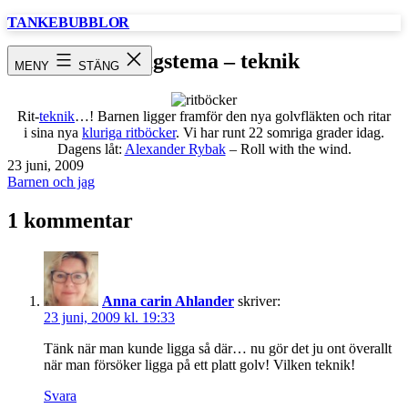
Hoppa
TANKEBUBBLOR
till
innehåll
tisdagstema – teknik
MENY
STÄNG
Rit-
teknik
…! Barnen ligger framför den nya golvfläkten och ritar
i sina nya
kluriga ritböcker
. Vi har runt 22 somriga grader idag.
Dagens låt:
Alexander Rybak
– Roll with the wind.
Publicerat
23 juni, 2009
den
Kategoriserat
Barnen och jag
som
1 kommentar
Anna carin Ahlander
skriver:
23 juni, 2009 kl. 19:33
Tänk när man kunde ligga så där… nu gör det ju ont överallt
när man försöker ligga på ett platt golv! Vilken teknik!
Svara