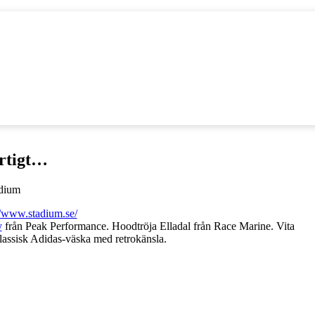
ortigt…
//www.stadium.se/
y
från Peak Performance. Hoodtröja Elladal från Race Marine. Vita
lassisk Adidas-väska med retrokänsla.