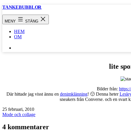
Hoppa
TANKEBUBBLOR
till
innehåll
MENY
STÄNG
HEM
OM
SÖK
…
lite sp
Bilder från:
https:
Där hittade jag visst ännu en
denimklänning
! 🙂 Denna heter
Lesle
sneakers från Converse. och en svart
k
Publicerat
25 februari, 2010
den
Kategoriserat
Mode och collage
som
4 kommentarer