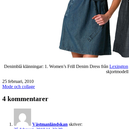
Denimblå klänningar: 1. Women’s Frill Denim Dress från
Lexington
skjortmodell
Publicerat
25 februari, 2010
den
Kategoriserat
Mode och collage
som
4 kommentarer
Västmanländskan
skriver: