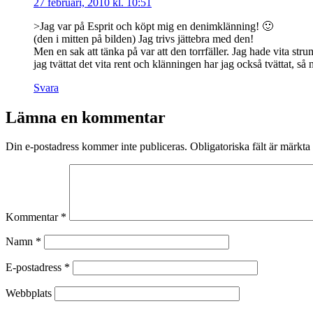
27 februari, 2010 kl. 10:51
>Jag var på Esprit och köpt mig en denimklänning! 🙂
(den i mitten på bilden) Jag trivs jättebra med den!
Men en sak att tänka på var att den torrfäller. Jag hade vita s
jag tvättat det vita rent och klänningen har jag också tvättat, så 
Svara
Lämna en kommentar
Din e-postadress kommer inte publiceras.
Obligatoriska fält är märkta
Kommentar
*
Namn
*
E-postadress
*
Webbplats