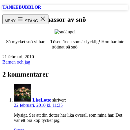
Hoppa
TANKEBUBBLOR
till
innehåll
massor av snö
MENY
STÄNG
Så mycket snö vi har… Tösen är en som är lycklig! Hon har inte
tröttnat på snö.
Publicerat
21 februari, 2010
den
Kategoriserat
Barnen och jag
som
2 kommentarer
LiseLotte
skriver:
22 februari, 2010 kl. 11:35
Mysigt. Ser att din dotter har lika overall som mina har. Det
var ett bra köp tycker jag.