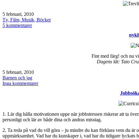
Publicerat
5 februari, 2010
den
Kategoriserat
Tv, Film, Musik, Böcker
som
till
5 kommentarer
Melodifestivalen
nykl
2010
Fint med färg! och nu vi
Dagens låt: Taio Cr
Publicerat
5 februari, 2010
den
Kategoriserat
Barnen och jag
som
till
Inga kommentarer
nyklippt
Jobbsök
1. Lär dig hålla motivationen uppe när jobbstressen riskerar att ta över. 
personligt och lär av både dina och andras misstag.
2. Ta reda på vad du vill göra – ju mindre du kan förklara vem du är oc
uppmärksamhet. Vad har du kunskaper i, vad har du tidigare lyckats br