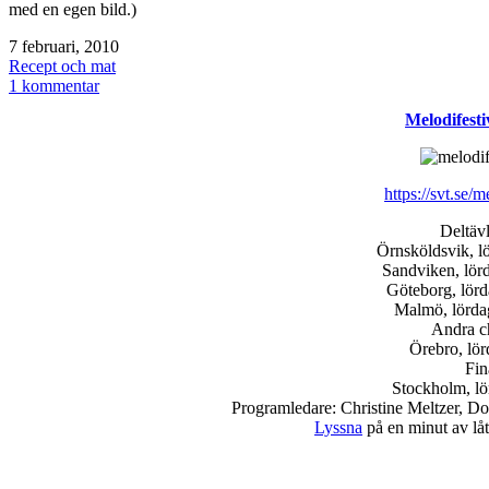
med en egen bild.)
Publicerat
7 februari, 2010
den
Kategoriserat
Recept och mat
som
till
1 kommentar
Kyckling
Melodifesti
med
franska
örter
https://svt.se/m
Deltävl
Örnsköldsvik, lö
Sandviken, lörd
Göteborg, lörd
Malmö, lördag
Andra c
Örebro, lör
Fin
Stockholm, lö
Programledare: Christine Meltzer, 
Lyssna
på en minut av lå