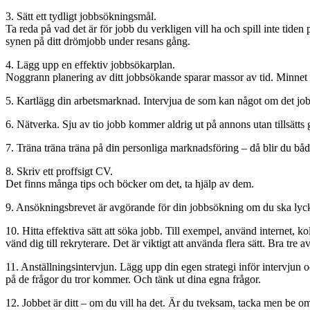
3. Sätt ett tydligt jobbsökningsmål.
Ta reda på vad det är för jobb du verkligen vill ha och spill inte tiden
synen på ditt drömjobb under resans gång.
4. Lägg upp en effektiv jobbsökarplan.
Noggrann planering av ditt jobbsökande sparar massor av tid. Minnet rä
5. Kartlägg din arbetsmarknad. Intervjua de som kan något om det jobb 
6. Nätverka. Sju av tio jobb kommer aldrig ut på annons utan tillsätts
7. Träna träna träna på din personliga marknadsföring – då blir du båd
8. Skriv ett proffsigt CV.
Det finns många tips och böcker om det, ta hjälp av dem.
9. Ansökningsbrevet är avgörande för din jobbsökning om du ska lyckas 
10. Hitta effektiva sätt att söka jobb. Till exempel, använd internet, k
vänd dig till rekryterare. Det är viktigt att använda flera sätt. Bra tr
11. Anställningsintervjun. Lägg upp din egen strategi inför intervjun o
på de frågor du tror kommer. Och tänk ut dina egna frågor.
12. Jobbet är ditt – om du vill ha det. Är du tveksam, tacka men be o