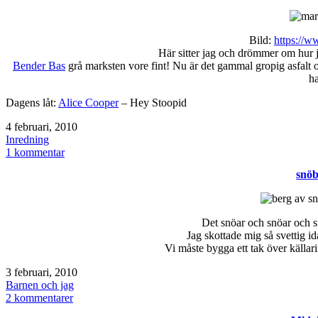
Bild:
https://w
Här sitter jag och drömmer om hur 
Bender Bas
grå marksten vore fint! Nu är det gammal gropig asfalt och 
ha
Dagens låt:
Alice Cooper
– Hey Stoopid
Publicerat
4 februari, 2010
den
Kategoriserat
Inredning
som
till
1 kommentar
marksten
snöb
Det snöar och snöar och s
Jag skottade mig så svettig id
Vi måste bygga ett tak över källar
Publicerat
3 februari, 2010
den
Kategoriserat
Barnen och jag
som
till
2 kommentarer
snöberg