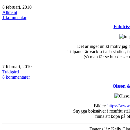
Publicerat
8 februari, 2010
den
Kategoriserat
Allmänt
som
till
1 kommentar
Kärleksvecka
Fototriss
Det är inget unikt motiv jag 
Tulpaner är vackra i alla stadier; 
(så man får se hur de ser
Publicerat
7 februari, 2010
den
Kategoriserat
Trädgård
som
till
8 kommentarer
Fototriss
Olsson &
–
inuti
Bilder:
https://www
Snygga bokstäver i rostfritt stå
finns att köpa på b
Dagens låt: Kelly Cla