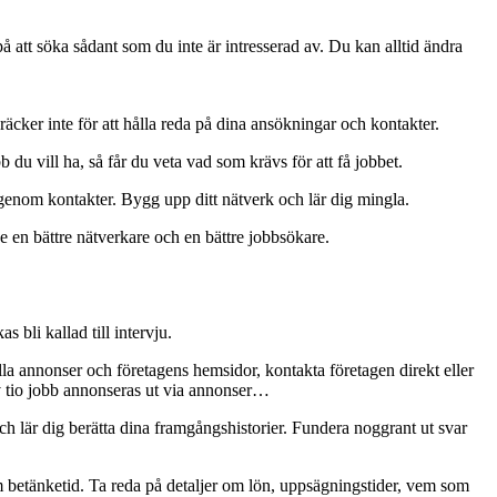
 på att söka sådant som du inte är intresserad av. Du kan alltid ändra
cker inte för att hålla reda på dina ansökningar och kontakter.
du vill ha, så får du veta vad som krävs för att få jobbet.
 genom kontakter. Bygg upp ditt nätverk och lär dig mingla.
e en bättre nätverkare och en bättre jobbsökare.
bli kallad till intervju.
olla annonser och företagens hemsidor, kontakta företagen direkt eller
e av tio jobb annonseras ut via annonser…
ch lär dig berätta dina framgångshistorier. Fundera noggrant ut svar
m betänketid. Ta reda på detaljer om lön, uppsägningstider, vem som