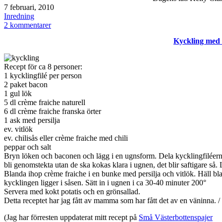
Publicerat
7 februari, 2010
den
Kategoriserat
Inredning
som
till
2 kommentarer
Olsson
Kyckling med 
&
Jensen
Recept för ca 8 personer:
1 kycklingfilé per person
2 paket bacon
1 gul lök
5 dl crème fraiche naturell
6 dl crème fraiche franska örter
1 ask med persilja
ev. vitlök
ev. chilisås eller crème fraiche med chili
peppar och salt
Bryn löken och baconen och lägg i en ugnsform. Dela kycklingfiléerna 
bli genomstekta utan de ska kokas klara i ugnen, det blir saftigare s
Blanda ihop crème fraiche i en bunke med persilja och vitlök. Häll bl
kycklingen ligger i såsen. Sätt in i ugnen i ca 30-40 minuter 200°
Servera med kokt potatis och en grönsallad.
Detta receptet har jag fått av mamma som har fått det av en väninna. /
(Jag har förresten uppdaterat mitt recept på
Små Västerbottenspajer