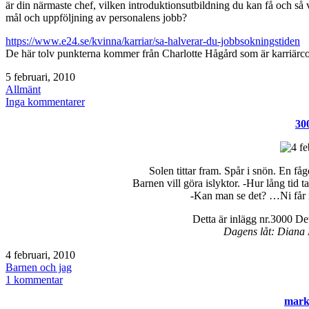
är din närmaste chef, vilken introduktionsutbildning du kan få och så 
mål och uppföljning av personalens jobb?
https://www.e24.se/kvinna/karriar/sa-halverar-du-jobbsokningstiden
De här tolv punkterna kommer från Charlotte Hågård som är karriärco
Publicerat
5 februari, 2010
den
Kategoriserat
Allmänt
som
till
Inga kommentarer
Jobbsökarboken
30
Solen tittar fram. Spår i snön. En fåg
Barnen vill göra islyktor. -Hur lång tid tar
-Kan man se det? …Ni får n
Detta är inlägg nr.3000 Det
Dagens låt: Diana 
Publicerat
4 februari, 2010
den
Kategoriserat
Barnen och jag
som
till
1 kommentar
3000
mark