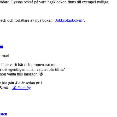
vidare. Lyssna också på varningsklockor, finns till exempel tydliga
ach och författare av nya boken ”
Jobbsökarboken
”.
00
el har varit här och promenarat runt.
 det egentligen innan vattnet blir till is?
og vänta tills imorgon 🙂
 har gått 4½ år sedan nr.1
Krall –
Walk on by
sten