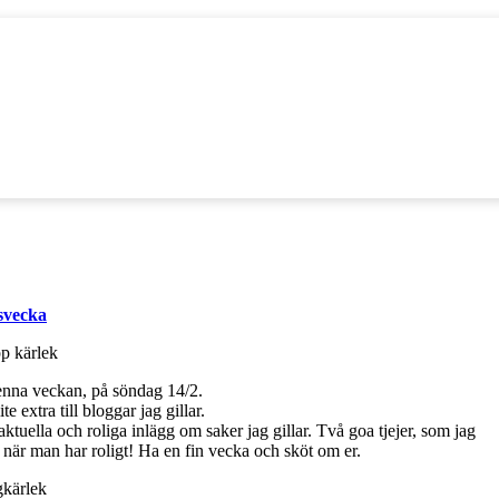
svecka
denna veckan, på söndag 14/2.
te extra till bloggar jag gillar.
 aktuella och roliga inlägg om saker jag gillar. Två goa tjejer, som jag
t när man har roligt! Ha en fin vecka och sköt om er.