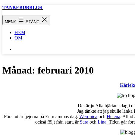
Hoppa
TANKEBUBBLOR
till
innehåll
MENY
STÄNG
HEM
OM
SÖK
…
Månad:
februari 2010
Kärlek
Det är ju Alla hjärtans dag i 
Jag tänkte att jag skulle länka li
Först ut är tjejerna på En mammas dag:
Weronica
och
Helena
. Alltid
också följt från start, är
Sara
och
Lina
. Tiden går for