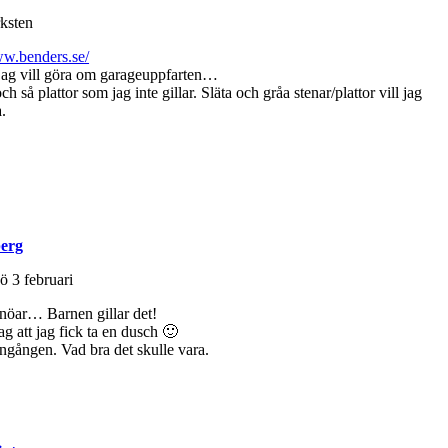
ww.benders.se/
jag vill göra om garageuppfarten…
så plattor som jag inte gillar. Släta och gråa stenar/plattor vill jag
.
erg
nöar… Barnen gillar det!
ag att jag fick ta en dusch 🙂
ingången. Vad bra det skulle vara.