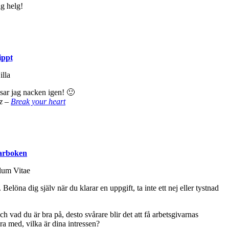
ippt
sar jag nacken igen! 🙂
uz –
Break your heart
arboken
Belöna dig själv när du klarar en uppgift, ta inte ett nej eller tystnad
h vad du är bra på, desto svårare blir det att få arbetsgivarnas
a med, vilka är dina intressen?