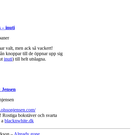
 – inuti
har valt, men ack så vackert!
från knoppar till de öppnar upp sig
 ut
inuti
) till helt utslagna.
 Jensen
.olssonjensen.com/
l! Rostiga bokstäver och svarta
l a
blacknwhite.dk
rkson –
Already gone