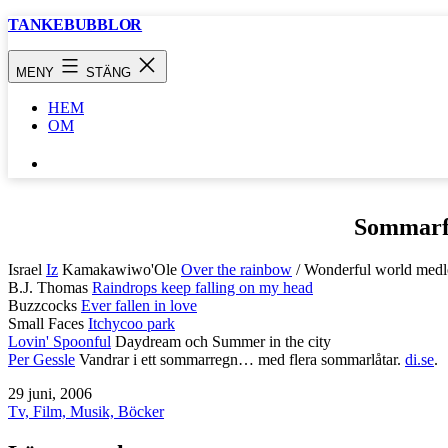
Hoppa
TANKEBUBBLOR
till
innehåll
MENY
STÄNG
HEM
OM
SÖK
…
Sommarf
Israel
Iz
Kamakawiwo'Ole
Over the rainbow
/ Wonderful world medl
B.J. Thomas
Raindrops keep falling on my head
Buzzcocks
Ever fallen in love
Small Faces
Itchycoo park
Lovin' Spoonful
Daydream och Summer in the city
Per Gessle
Vandrar i ett sommarregn… med flera sommarlåtar.
di.se
.
Publicerat
29 juni, 2006
den
Kategoriserat
Tv, Film, Musik, Böcker
som