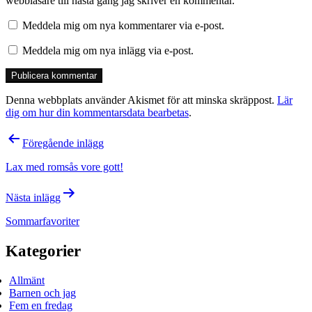
webbläsare till nästa gång jag skriver en kommentar.
Meddela mig om nya kommentarer via e-post.
Meddela mig om nya inlägg via e-post.
Denna webbplats använder Akismet för att minska skräppost.
Lär
dig om hur din kommentarsdata bearbetas
.
Inläggsnavigering
Föregående inlägg
Lax med romsås vore gott!
Nästa inlägg
Sommarfavoriter
Kategorier
Allmänt
Barnen och jag
Fem en fredag