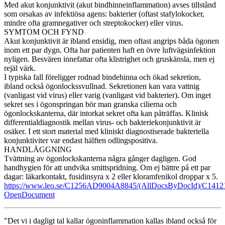
Med akut konjunktivit (akut bindhinneinflammation) avses tillstånd
som orsakas av infektiösa agens: bakterier (oftast stafylokocker,
mindre ofta gramnegativer och streptokocker) eller virus.
SYMTOM OCH FYND
Akut konjunktivit är ibland ensidig, men oftast angrips båda ögonen
inom ett par dygn. Ofta har patienten haft en övre luftvägsinfektion
nyligen. Besvären innefattar ofta klistrighet och gruskänsla, men ej
rejäl värk.
I typiska fall föreligger rodnad bindehinna och ökad sekretion,
ibland också ögonlockssvullnad. Sekretionen kan vara vattnig
(vanligast vid virus) eller varig (vanligast vid bakterier). Om inget
sekret ses i ögonspringan bör man granska cilierna och
ögonlockskanterna, där intorkat sekret ofta kan påträffas. Klinisk
differentialdiagnostik mellan virus- och bakteriekonjunktivit är
osäker. I ett stort material med kliniskt diagnostiserade bakteriella
konjunktiviter var endast hälften odlingspositiva.
HANDLÄGGNING
Tvättning av ögonlockskanterna några gånger dagligen. God
handhygien för att undvika smittspridning. Om ej bättre på ett par
dagar: läkarkontakt, fusidinsyra x 2 eller kloramfenikol droppar x 5.
https://www.leo.se/C1256AD9004A8845/(AllDocsByDocId)/
OpenDocument
"Det vi i dagligt tal kallar ögoninflammation kallas ibland också för