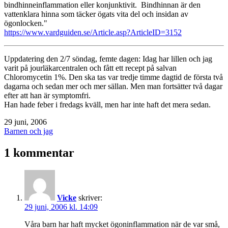
bindhinneinflammation eller konjunktivit. Bindhinnan är den
vattenklara hinna som täcker ögats vita del och insidan av
ögonlocken."
https://www.vardguiden.se/Article.asp?ArticleID=3152
Uppdatering den 2/7 söndag, femte dagen: Idag har lillen och jag
varit på jourläkarcentralen och fått ett recept på salvan
Chloromycetin 1%. Den ska tas var tredje timme dagtid de första två
dagarna och sedan mer och mer sällan. Men man fortsätter två dagar
efter att han är symptomfri.
Han hade feber i fredags kväll, men har inte haft det mera sedan.
Publicerat
29 juni, 2006
den
Kategoriserat
Barnen och jag
som
1 kommentar
Vicke
skriver:
29 juni, 2006 kl. 14:09
Våra barn har haft mycket ögoninflammation när de var små,