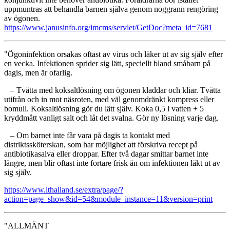
uppmuntras att behandla barnen själva genom noggrann rengöring
av ögonen.
https://www.janusinfo.org/imcms/servlet/GetDoc?meta_id=7681
"Ögoninfektion orsakas oftast av virus och läker ut av sig själv efter
en vecka. Infektionen sprider sig lätt, speciellt bland småbarn på
dagis, men är ofarlig.
– Tvätta med koksaltlösning om ögonen kladdar och kliar. Tvätta
utifrån och in mot näsroten, med väl genomdränkt kompress eller
bomull. Koksaltlösning gör du lätt själv. Koka 0,5 l vatten + 5
kryddmått vanligt salt och låt det svalna. Gör ny lösning varje dag.
– Om barnet inte får vara på dagis ta kontakt med
distriktssköterskan, som har möjlighet att förskriva recept på
antibiotikasalva eller droppar. Efter två dagar smittar barnet inte
längre, men blir oftast inte fortare frisk än om infektionen läkt ut av
sig själv.
https://www.lthalland.se/extra/page/?
action=page_show&id=54&module_instance=11&version=print
"ALLMÄNT