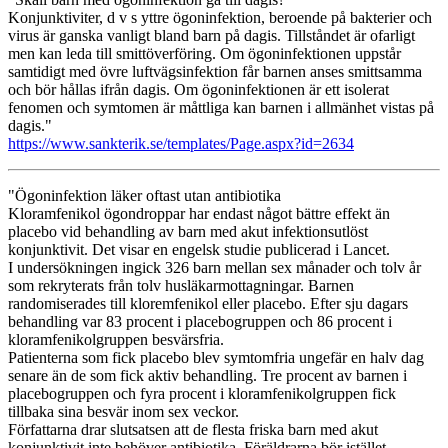
Konjunktiviter, d v s yttre ögoninfektion, beroende på bakterier och
virus är ganska vanligt bland barn på dagis. Tillståndet är ofarligt
men kan leda till smittöverföring. Om ögoninfektionen uppstår
samtidigt med övre luftvägsinfektion får barnen anses smittsamma
och bör hållas ifrån dagis. Om ögoninfektionen är ett isolerat
fenomen och symtomen är måttliga kan barnen i allmänhet vistas på
dagis."
https://www.sankterik.se/templates/Page.aspx?id=2634
"Ögoninfektion läker oftast utan antibiotika
Kloramfenikol ögondroppar har endast något bättre effekt än
placebo vid behandling av barn med akut infektionsutlöst
konjunktivit. Det visar en engelsk studie publicerad i Lancet.
I undersökningen ingick 326 barn mellan sex månader och tolv år
som rekryterats från tolv husläkarmottagningar. Barnen
randomiserades till kloremfenikol eller placebo. Efter sju dagars
behandling var 83 procent i placebogruppen och 86 procent i
kloramfenikolgruppen besvärsfria.
Patienterna som fick placebo blev symtomfria ungefär en halv dag
senare än de som fick aktiv behandling. Tre procent av barnen i
placebogruppen och fyra procent i kloramfenikolgruppen fick
tillbaka sina besvär inom sex veckor.
Författarna drar slutsatsen att de flesta friska barn med akut
konjunktivit inte behöver antibiotika. Föräldrarna bör istället