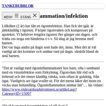
Hoppa
TANKEBUBBLOR
till
innehåll
Ögoninflammation/infektion
MENY
STÄNG
Lillkillen (2 år) har fått en ögoninfektion. Han fick det igår. är
jättekladdig i ögonen. P köpte ögonvatten och kompresser på
apoteket. Vi behöver rengöra ögonen fler gånger om dagen. och
tvätta oss noga om händerna o s v. Så idag är jag hemma med
barnen.
Det var inga andra på dagis som hade det, ännu. Men det är väl
vanligt att det kommer och smittar runt på dagis. särskilt bland de
små barnen.
"Det är vanligt med ögoninflammationer hos barn, ofta i samband
med en virusinfektion som förkylning. Ögonvitan blir röd och
irriterad och det rinner kladdig vätska, som oftast är gulaktig, från
ögat. Vanligtvis ser ögat svullet ut. För det mesta läker det inom en
vecka utan behandling. Ögoninflammation smittar lätt"… läs vidare:
https://www.sjukvardsradgivningen.se/artikel.asp?
CategoryID=15097
"Skall barn med ögoninfektion gå till dagis?