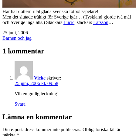
Här har dottern ritat glada svenska fotbollsspelare!
Men det slutade tråkigt för Sverige igår… (Tyskland gjorde två mål
och Sverige inga alls.) Stackars
Lucic
, stackars
Larsson
…
Publicerat
25 juni, 2006
den
Kategoriserat
Barnen och jag
som
1 kommentar
Vicke
skriver:
25 juni, 2006 kl. 09:58
Vilken gullig teckning!
Svara
Lämna en kommentar
Din e-postadress kommer inte publiceras.
Obligatoriska fält är
märkta
*