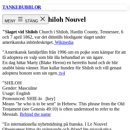
Hoppa
TANKEBUBBLOR
till
innehåll
Shiloh Nouvel
MENY
STÄNG
"Slaget vid Shiloh
Church i Shiloh, Hardin County, Tennessee, 6
och 7 april 1862, var det ditintills blodigaste slaget under
amerikanska inbördeskriget.
Wikipedia
"Amerikansk familjefilm från 1996 om en pojke som kämpar för att
få adoptera en valp som blir illa behandlad av sin ägare.
En dag hittar Marty (Blake Heron) en herrelös hund och de blir
snabbt bästa vänner. Han kallar hunden för Shiloh och vill genast
adoptera honom som sin egen.
tv4
"SHILOH
Gender: Masculine
Usage: English
Pronounced: SHIE-lo [key]
Means "he who is to be sent" in Hebrew. This phrase from the Old
Testament (see Genesis 49:10) is often understood to refer to the
Messiah.
Behind the name
"En internationella nyhetstidning på franska. I Le Nouvel
Observateur hittar du spännande och ibland lite provokativa