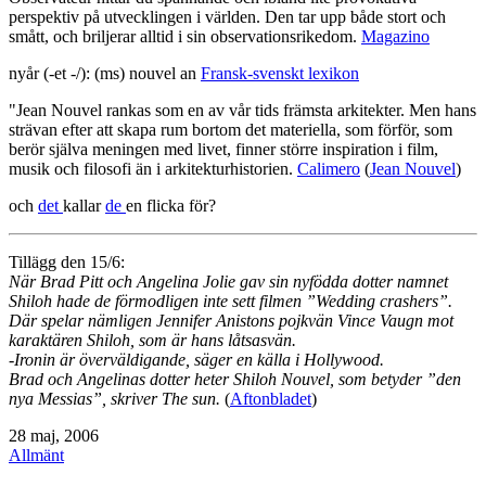
perspektiv på utvecklingen i världen. Den tar upp både stort och
smått, och briljerar alltid i sin observationsrikedom.
Magazino
nyår (-et -/): (ms) nouvel an
Fransk-svenskt lexikon
"Jean Nouvel rankas som en av vår tids främsta arkitekter. Men hans
strävan efter att skapa rum bortom det materiella, som förför, som
berör själva meningen med livet, finner större inspiration i film,
musik och filosofi än i arkitekturhistorien.
Calimero
(
Jean Nouvel
)
och
det
kallar
de
en flicka för?
Tillägg den 15/6:
När Brad Pitt och Angelina Jolie gav sin nyfödda dotter namnet
Shiloh hade de förmodligen inte sett filmen ”Wedding crashers”.
Där spelar nämligen Jennifer Anistons pojkvän Vince Vaugn mot
karaktären Shiloh, som är hans låtsasvän.
-Ironin är överväldigande, säger en källa i Hollywood.
Brad och Angelinas dotter heter Shiloh Nouvel, som betyder ”den
nya Messias”, skriver The sun.
(
Aftonbladet
)
Publicerat
28 maj, 2006
den
Kategoriserat
Allmänt
som