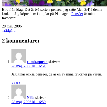
Bild från idag. Det är två sorters penséer jag satte (den 3/4) i denna
krukan. Jag köpte dem i amplar på Plantagen.
Penséer
är mina
favoriter!
Publicerat
28 maj, 2006
den
Kategoriserat
Trädgård
som
2 kommentarer
rumbaqueen
skriver:
28 maj, 2006 kl. 16:51
Jag gillar också penséer, de är en av mina favoriter på våren.
Svara
Nilla
skriver:
28 maj, 2006 kl. 16:59