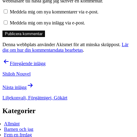
webbläsare till nästa gång jag skriver en kommentar.
Meddela mig om nya kommentarer via e-post.
Meddela mig om nya inlägg via e-post.
Denna webbplats använder Akismet för att minska skräppost.
Lär
dig om hur din kommentarsdata bearbetas
.
Inläggsnavigering
Föregående inlägg
Shiloh Nouvel
Nästa inlägg
Liljekonvalj, Förgätmigej, Gökärt
Kategorier
Allmänt
Barnen och jag
Fem en fredag