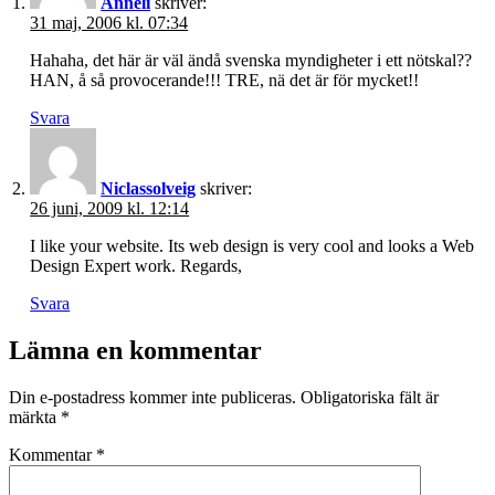
Anneli
skriver:
31 maj, 2006 kl. 07:34
Hahaha, det här är väl ändå svenska myndigheter i ett nötskal??
HAN, å så provocerande!!! TRE, nä det är för mycket!!
Svara
Niclassolveig
skriver:
26 juni, 2009 kl. 12:14
I like your website. Its web design is very cool and looks a Web
Design Expert work. Regards,
Svara
Lämna en kommentar
Din e-postadress kommer inte publiceras.
Obligatoriska fält är
märkta
*
Kommentar
*