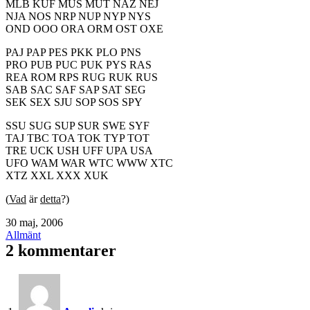
MLB KUF MUS MUT NAZ NEJ
NJA NOS NRP NUP NYP NYS
OND OOO ORA ORM OST OXE
PAJ PAP PES PKK PLO PNS
PRO PUB PUC PUK PYS RAS
REA ROM RPS RUG RUK RUS
SAB SAC SAF SAP SAT SEG
SEK SEX SJU SOP SOS SPY
SSU SUG SUP SUR SWE SYF
TAJ TBC TOA TOK TYP TOT
TRE UCK USH UFF UPA USA
UFO WAM WAR WTC WWW XTC
XTZ XXL XXX XUK
(
Vad
är
detta
?)
Publicerat
30 maj, 2006
den
Kategoriserat
Allmänt
som
2 kommentarer