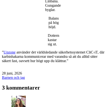
Linbana.
Gungande
byglar.
Balans
på hög
höjd.
Dottern
kastar
sig ut.
”
Upzone
använder det världsledande säkerhetssystemet CliC-iT, där
karbinhakarna kommunicerar med varandra så att du alltid sitter
säkert fast, oavsett hur högt upp du klättrar.”
Publicerat
28 juni, 2026
den
Kategoriserat
Barnen och jag
som
3 kommentarer