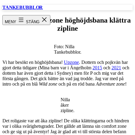
Hoppa
TANKEBUBBLOR
till
innehåll
Göteborg / Upzone höghöjdsbana klättra
MENY
STÄNG
zipline
Foto: Nilla
Tankebubblor.
Vi har besökt en höghöjdsbana!
Upzone
. Dottern och pojkvän har
gjort detta tidigare (Mina barn var i Ängelholm
2015
och
2021
och
dottern har även gjort detta i Sydney) men för P och mig var det
första gången. Det gick bättre än vad jag trodde. Jag var med på
intro och på en blå
Wild zone
och på en röd bana
Adventure zone
!
Nilla
åker
zipline.
Det roligaste var att åka zipline! De olika klättringarna och hindren
var i olika svårighetsgrader. Det gällde att lämna sin comfort zone
och ge sig ut på äventyr! Jag är glad att vi till största delen befann