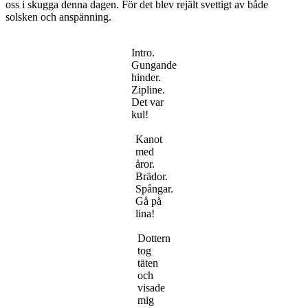
oss i skugga denna dagen. För det blev rejält svettigt av både
solsken och anspänning.
Intro.
Gungande
hinder.
Zipline.
Det var
kul!
Kanot
med
åror.
Brädor.
Spångar.
Gå på
lina!
Dottern
tog
täten
och
visade
mig