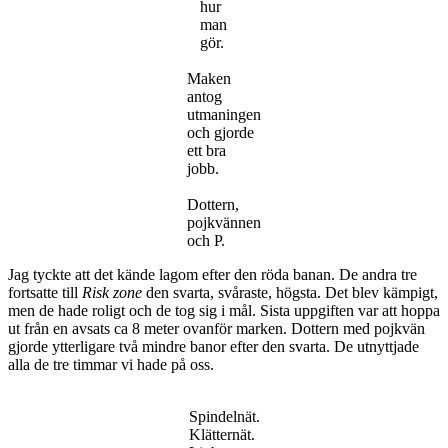
hur
man
gör.
Maken
antog
utmaningen
och gjorde
ett bra
jobb.
Dottern,
pojkvännen
och P.
Jag tyckte att det kände lagom efter den röda banan. De andra tre
fortsatte till
Risk zone
den svarta, svåraste, högsta. Det blev kämpigt,
men de hade roligt och de tog sig i mål. Sista uppgiften var att hoppa
ut från en avsats ca 8 meter ovanför marken. Dottern med pojkvän
gjorde ytterligare två mindre banor efter den svarta. De utnyttjade
alla de tre timmar vi hade på oss.
Spindelnät.
Klätternät.