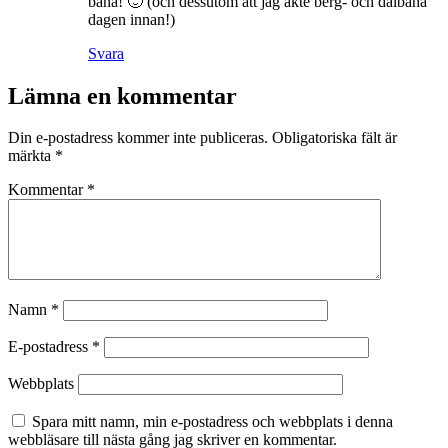
bana! 🙂 (och dessutom att jag åkte berg- och dalbana
dagen innan!)
Svara
Lämna en kommentar
Din e-postadress kommer inte publiceras.
Obligatoriska fält är
märkta
*
Kommentar
*
Namn
*
E-postadress
*
Webbplats
Spara mitt namn, min e-postadress och webbplats i denna
webbläsare till nästa gång jag skriver en kommentar.