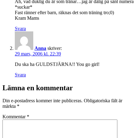
Åh, vad duktig du är som tränar…jag är dålig på sånt numera
*suckar*
Fast ränner efter barn, räknas det som träning tro;0)
Kram Mams
Svara
Anna
skriver:
29 mars, 2006 kl. 22:39
Du ska ha GULDSTJÄRNA!! You go girl!
Svara
Lämna en kommentar
Din e-postadress kommer inte publiceras.
Obligatoriska fält är
märkta
*
Kommentar
*