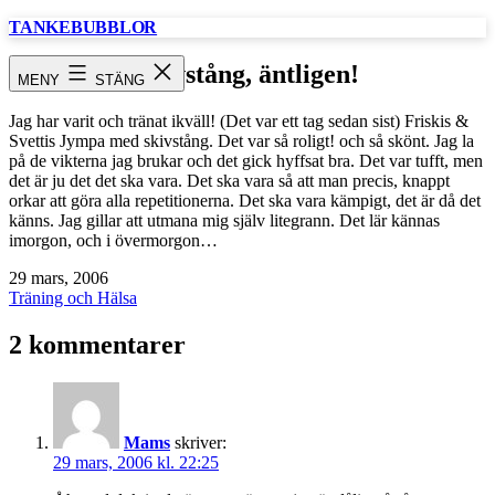
Hoppa
TANKEBUBBLOR
till
innehåll
Skivstång, äntligen!
MENY
STÄNG
Jag har varit och tränat ikväll! (Det var ett tag sedan sist) Friskis &
Svettis Jympa med skivstång. Det var så roligt! och så skönt. Jag la
på de vikterna jag brukar och det gick hyffsat bra. Det var tufft, men
det är ju det det ska vara. Det ska vara så att man precis, knappt
orkar att göra alla repetitionerna. Det ska vara kämpigt, det är då det
känns. Jag gillar att utmana mig själv litegrann. Det lär kännas
imorgon, och i övermorgon…
Publicerat
29 mars, 2006
den
Kategoriserat
Träning och Hälsa
som
2 kommentarer
Mams
skriver:
29 mars, 2006 kl. 22:25