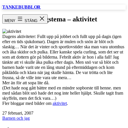
Hoppa
TANKEBUBBLOR
till
innehåll
tisdagstema – aktivitet
MENY
STÄNG
Dagens aktiviteter: Fullt upp på jobbet och fullt upp på dagis (igen
efter en tids sjukdomar). Dagen är mulen och snön är blöt och
slaskig… När det är vinter och sportlovstider ska man vara utomhus
och åka skidor och pulka. Eller kanske spela curling, som det ser ut
som att dottern gör på bilderna. Febrilt aktiv är hon i alla fall! Jag
tänkte att vi skulle åka pulka efter dagis. Men snö var så blöt och
barnen hade varit ute en lång stund på eftermiddagen och kom
påklädda och klara när jag skulle hämta. De var trötta och lite
frusna, så de ville inte vara ute mera…
Mer än för att sopa lite då.
(Det hade nog gått bättre med en mindre sopborste till henne. men
med sådan blöt snö hade det nog inte heller hjälpt. Skulle tagit fram
skyffeln, men det fick vara…)
Fler bloggar med bilder om
aktivitet
.
Publicerat
27 februari, 2007
den
Kategoriserat
Barnen och jag
som