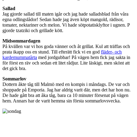
Sallad
Jag gjorde sallad till maten igår och jag hade salladsblad från våra
egna odlingslådor! Sedan hade jag även köpt mangold, rädisor,
tomater, nektariner och melon. Vi hade sötpotatisklyftor i ugnen. P
gjorde tzatziki och grillade kött.
Midsommardagen
På kvällen var vi hos goda vänner och åt grillat. Kul att träffas och
prata ikapp oss en stund. Till efterätt fick vi en god
fläder- och
kardemummatårta
med jordgubbar! På vägen hem fick jag sakta in
för först en räv och sedan ett litet rådjur. Lite läskigt, men skönt att
det gick bra.
Sommarlov
Dottern åkte tåg till Malmö med en kompis i måndags. De var och
shoppade på Emporia. Jag har aldrig varit där, men det har hon nu.
De hade gått bra att åka tåg, bara ca 10 minuter försenat på vägen
hem. Annars har de varit hemma sin första sommarlovsvecka.