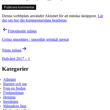
Denna webbplats använder Akismet för att minska skräppost.
Lär
dig om hur din kommentarsdata bearbetas
.
Inläggsnavigering
Föregående inlägg
Gröna smoohties / smoothie grönkål spenat
Nästa inlägg
Halvåret 2017 – 1
Kategorier
Allmänt
Barnen och jag
Fem en fredag
Fredagslistan
Hemma
Inredning
Månadens lista