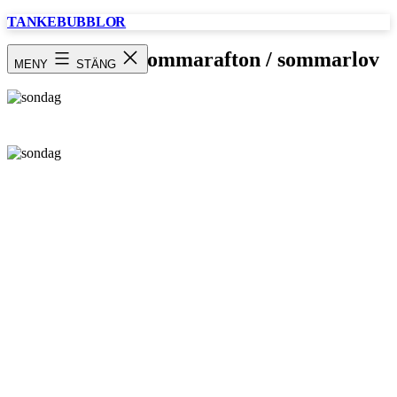
Hoppa
TANKEBUBBLOR
till
innehåll
Söndag / Midsommarafton / sommarlov
MENY
STÄNG