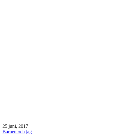
Publicerat
25 juni, 2017
den
Kategoriserat
Barnen och jag
som