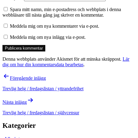
Spara mitt namn, min e-postadress och webbplats i denna
webbläsare till nästa gång jag skriver en kommentar.
Meddela mig om nya kommentarer via e-post.
Meddela mig om nya inlägg via e-post.
Denna webbplats använder Akismet för att minska skräppost.
Lär
dig om hur din kommentarsdata bearbetas
.
Inläggsnavigering
Föregående inlägg
Trevlig helg / fredagslistan / yttrandefrihet
Nästa inlägg
Trevlig helg / fredagslistan / självcensur
Kategorier