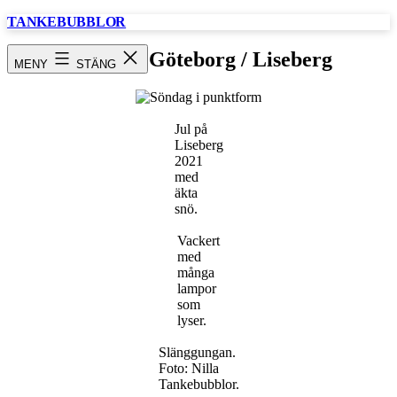
Hoppa
TANKEBUBBLOR
till
innehåll
Söndag / Göteborg / Liseberg
MENY
STÄNG
Jul på
Liseberg
2021
med
äkta
snö.
Vackert
med
många
lampor
som
lyser.
Slänggungan.
Foto: Nilla
Tankebubblor.