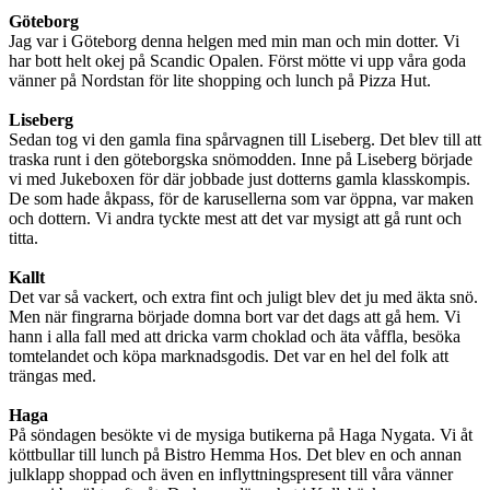
Göteborg
Jag var i Göteborg denna helgen med min man och min dotter. Vi
har bott helt okej på Scandic Opalen. Först mötte vi upp våra goda
vänner på Nordstan för lite shopping och lunch på Pizza Hut.
Liseberg
Sedan tog vi den gamla fina spårvagnen till Liseberg. Det blev till att
traska runt i den göteborgska snömodden. Inne på Liseberg började
vi med Jukeboxen för där jobbade just dotterns gamla klasskompis.
De som hade åkpass, för de karusellerna som var öppna, var maken
och dottern. Vi andra tyckte mest att det var mysigt att gå runt och
titta.
Kallt
Det var så vackert, och extra fint och juligt blev det ju med äkta snö.
Men när fingrarna började domna bort var det dags att gå hem. Vi
hann i alla fall med att dricka varm choklad och äta våffla, besöka
tomtelandet och köpa marknadsgodis. Det var en hel del folk att
trängas med.
Haga
På söndagen besökte vi de mysiga butikerna på Haga Nygata. Vi åt
köttbullar till lunch på Bistro Hemma Hos. Det blev en och annan
julklapp shoppad och även en inflyttningspresent till våra vänner