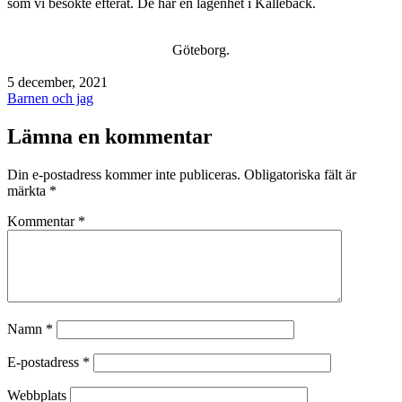
som vi besökte efteråt. De har en lägenhet i Kallebäck.
Göteborg.
Publicerat
5 december, 2021
den
Kategoriserat
Barnen och jag
som
Lämna en kommentar
Din e-postadress kommer inte publiceras.
Obligatoriska fält är
märkta
*
Kommentar
*
Namn
*
E-postadress
*
Webbplats