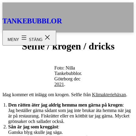
Hoppa
till
innehåll
TANKEBUBBLOR
MENY
STÄNG
Selfie / krogen / dricks
Foto: Nilla
Tankebubblor.
Göteborg dec
2021
.
Idag kommer ett inlägg om krogen. Selfie från
Klimakteriehäxan
.
Den rätten äter jag aldrig hemma men gärna på krogen
:
Jag beställer gärna sådant som jag inte brukar äta hemma när jag
är på restaurang. Fiskrätter eller en köttbit tar jag gärna. Mycket
grönsaker och sallader också.
Sån är jag som kroggäst
:
Ganska blyg skulle jag säga.