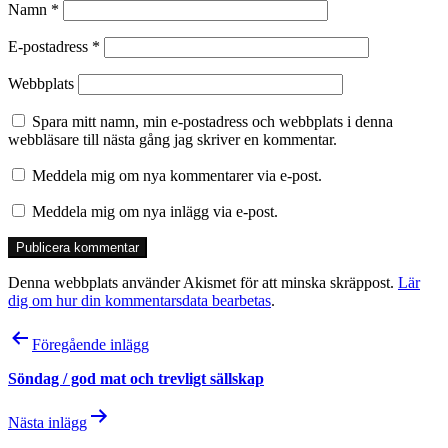
Namn
*
E-postadress
*
Webbplats
Spara mitt namn, min e-postadress och webbplats i denna
webbläsare till nästa gång jag skriver en kommentar.
Meddela mig om nya kommentarer via e-post.
Meddela mig om nya inlägg via e-post.
Denna webbplats använder Akismet för att minska skräppost.
Lär
dig om hur din kommentarsdata bearbetas
.
Inläggsnavigering
Föregående inlägg
Söndag / god mat och trevligt sällskap
Nästa inlägg