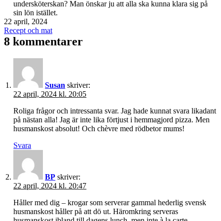
undersköterskan? Man önskar ju att alla ska kunna klara sig på
sin lön istället.
Publicerat
22 april, 2024
den
Kategoriserat
Recept och mat
som
8 kommentarer
Susan
skriver:
22 april, 2024 kl. 20:05
Roliga frågor och intressanta svar. Jag hade kunnat svara likadant
på nästan alla! Jag är inte lika förtjust i hemmagjord pizza. Men
husmanskost absolut! Och chèvre med rödbetor mums!
Svara
BP
skriver:
22 april, 2024 kl. 20:47
Håller med dig – krogar som serverar gammal hederlig svensk
husmanskost håller på att dö ut. Häromkring serveras
husmanskost ibland till dagens lunch, men inte à la carte.