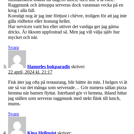
Raggmunk och ärtsoppa serveras dock varannan vecka på en
krog i alla fall.
Konstigt nog är jag inte förtjust i chèvre, troligen för att jag inte
gilla rödbetor eller honung heller.
Har servicen varit bra eller utöver det vanliga ger jag gärna
dricks. Är liksom uppfostrad så. Men jag vill välja själv hur
mycket och när.
Svara
Hanneles bokparadis
skriver:
22 april, 2024 kl. 21:17
Fisk äter jag ofta på restaurang, blir bättre än min. I helgen vi åt
ute så var det många som serverade… Gör numera sällan pizza
hemma när barnen flyttat. Isterband gör vi hemma, ibland hittar
jag ställen som serverar raggmunk med stekt fläsk till lunch,
mums.
Svara
Kina Hellquist
skriver: