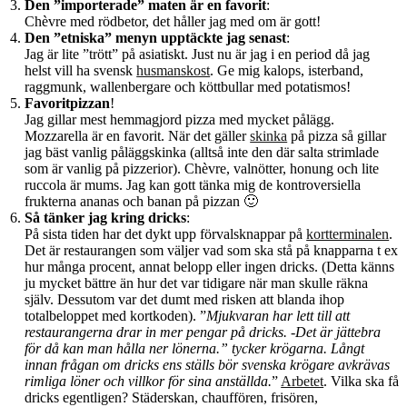
Den ”importerade” maten är en favorit
:
Chèvre med rödbetor, det håller jag med om är gott!
Den ”etniska” menyn upptäckte jag senast
:
Jag är lite ”trött” på asiatiskt. Just nu är jag i en period då jag
helst vill ha svensk
husmanskost
. Ge mig kalops, isterband,
raggmunk, wallenbergare och köttbullar med potatismos!
Favoritpizzan
!
Jag gillar mest hemmagjord pizza med mycket pålägg.
Mozzarella är en favorit. När det gäller
skinka
på pizza så gillar
jag bäst vanlig påläggskinka (alltså inte den där salta strimlade
som är vanlig på pizzerior). Chèvre, valnötter, honung och lite
ruccola är mums. Jag kan gott tänka mig de kontroversiella
frukterna ananas och banan på pizzan 🙂
Så tänker jag kring dricks
:
På sista tiden har det dykt upp förvalsknappar på
kortterminalen
.
Det är restaurangen som väljer vad som ska stå på knapparna t ex
hur många procent, annat belopp eller ingen dricks. (Detta känns
ju mycket bättre än hur det var tidigare när man skulle räkna
själv. Dessutom var det dumt med risken att blanda ihop
totalbeloppet med kortkoden). ”
Mjukvaran har lett till att
restaurangerna drar in mer pengar på dricks. -Det är jättebra
för då kan man hålla ner lönerna.” tycker krögarna. Långt
innan frågan om dricks ens ställs bör svenska krögare avkrävas
rimliga löner och villkor för sina anställda.
”
Arbetet
. Vilka ska få
dricks egentligen? Städerskan, chauffören, frisören,