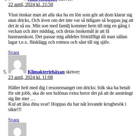
22 april, 2024 kl. 21:50
Visst önskar man att alla ska ha en lön som gör att dom klarar sig
utan dricks, Och även om det inte var så tidigare så hoppas jag att
det är så nu. Min son med familj kommer hem till mig en gång i
veckan och äter middag, och deras önskemål är att få
husmanskost. Det passar mig alldeles förträffligt då man sällan
lagar t.e.x. fläsklägg och rotmos och sånt till sig själv.
Svara
Klimakteriehäxan
skriver:
23 april, 2024 kl. 11:08
Håller helt med dig i resonemanget om dricks: folk ska ha betalt
för sitt jobb, ska de sen belönas extra beror det på att de ansträngt
sig lite mer …
Kul att läsa dina svar! Hoppas du har nåt lovande krogbesök i
sikte!!!
Svara