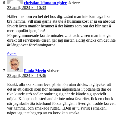
christian lehmann gisler
skriver:
23 april, 2024 kl. 16:33
Håller med om en hel del hos dig…sånt man inte kan laga lika
bra hemma, vill man gärna äta ute å husmanskost är ju en absolut
favorit även utanför hemmet å det känns som om det blir mer å
mer populärt igen, bra!
Förprogrammerade kortterminaler…nä tack….sen man inte ger
direkt till servitören/-trisen ger jag nästan aldrig dricks om det inte
är långt över förväntningarna!
Svara
Paula Merio
skriver:
23 april, 2024 kl. 19:36
Exakt, alla ska kunna leva på sin lön utan dricks. Jag tycker att
det är ett oskick som hör hemma någonstans i tjottahejtti där de
rika kunde strö sedlar omkring sig när de kände sig speciellt
nöjda. Kalops och isterband är inte mina favoriter, fick en chock
när jag skulle äta isterband första gången i Sverige, trodde korven
var gammal och smakade ruttet….Den är ju syrlig i smaken,
något jag inte begrep att en korv kan smaka…