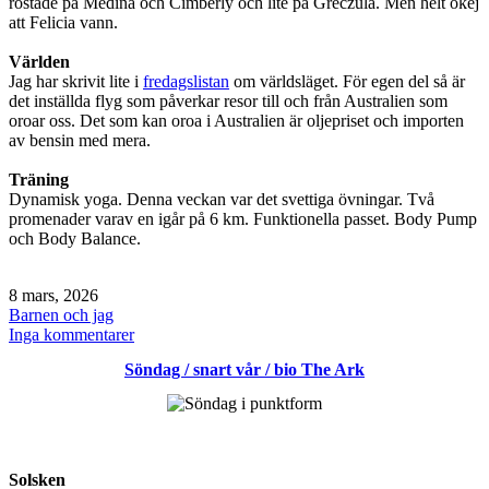
röstade på Medina och Cimberly och lite på Greczula. Men helt okej
att Felicia vann.
Världen
Jag har skrivit lite i
fredagslistan
om världsläget. För egen del så är
det inställda flyg som påverkar resor till och från Australien som
oroar oss. Det som kan oroa i Australien är oljepriset och importen
av bensin med mera.
Träning
Dynamisk yoga. Denna veckan var det svettiga övningar. Två
promenader varav en igår på 6 km. Funktionella passet. Body Pump
och Body Balance.
Publicerat
8 mars, 2026
den
Kategoriserat
Barnen och jag
som
till
Inga kommentarer
Söndag
Söndag / snart vår / bio The Ark
/
spela
spel
/
mello
Solsken