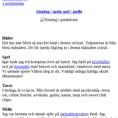
som
till
1 kommentar
Söndag
Söndag / spela spel / mello
/
Varberg
Asia
spa
Bilder
Det har inte blivit så mycket fotat i denna veckan. Tulpanerna är från
förra månaden. De får sprida fägring in i denna månaden också.
Spel
Igår hade jag två kompisar över på lunch. Jag bjöd på
kesofrallor
och på
krustader
med brieost och marmelad, vindruvor med mera.
Vi spelade spelet Vilken färg är du. Väldigt många härliga skratt
tillsammans!
Tacos
I fredags åt vi tacos. Min favorit är nötfärs med tacokrydda, riven
ost, crème fraiche, avokado, gurka, tomat, majs och sweet chili
chips.
Mello
Jag var hemma och tittade själv på
melodifestivalen
s final. Jag