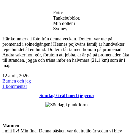
blus
/
Foto:
robotsläpp
Tankebubblor.
Min dotter i
Sydney.
Här kommer ett foto från denna veckan. Dottern var ute på
promenad i solnedgången! Hennes pojkväns familj är hundvakter
regelbundet åt en hund. Dottern får ta med honom på promenad.
Andra saker hon gör, förutom att jobba, är är gå på promenader, åka
till stranden, jogga och träna inför en halvmara (21,1 km) som är i
maj.
Publicerat
12 april, 2026
den
Kategoriserat
Barnen och jag
som
till
1 kommentar
Sydney
Söndag / träff med tjejerna
solnedgång
Mannen
i mitt liv! Min fina. Denna påsken var det trettio år sedan vi blev