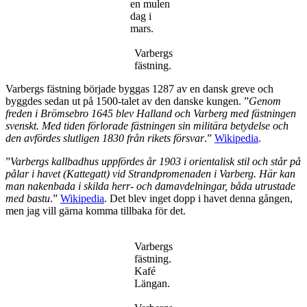
en mulen
dag i
mars.
Varbergs
fästning.
Varbergs fästning började byggas 1287 av en dansk greve och
byggdes sedan ut på 1500-talet av den danske kungen. ”
Genom
freden i Brömsebro 1645 blev Halland och Varberg med fästningen
svenskt. Med tiden förlorade fästningen sin militära betydelse och
den avfördes slutligen 1830 från rikets försvar
.”
Wikipedia
.
”
Varbergs kallbadhus uppfördes år 1903 i orientalisk stil och står på
pålar i havet (Kattegatt) vid Strandpromenaden i Varberg. Här kan
man nakenbada i skilda herr- och damavdelningar, båda utrustade
med bastu
.”
Wikipedia
. Det blev inget dopp i havet denna gången,
men jag vill gärna komma tillbaka för det.
Varbergs
fästning.
Kafé
Längan.