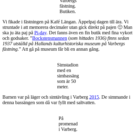
Varbergs
fästning.
Butiken.
Vi fikade i fästningen på Kafé Längan. Äppelpaj dagen till ära. Vi
struntade i att memorera decimaler utan gick direkt på pajen 🙂 Man
ska ju äta paj på
Pi-day
. Det fanns även en fin butik med fina vykort
och godsaker. ”
Bockstensmannen
(
som hittades 1936) finns sedan
1937 utställd på Hallands kulturhistoriska museum på Varbergs
fästning.
” Att gå på museum får bli en annan gång.
Simstadion
med en
simbassäng
som är 50
meter.
Barnen var på läger och simtävling i Varberg
2015
. De simmande i
denna bassängen som då var fyllt med saltvatten.
På
promenad
i Varberg.