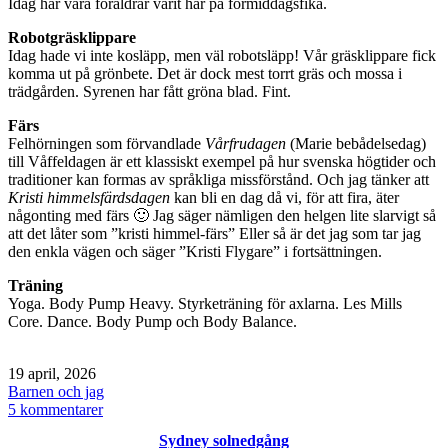
Idag har våra föräldrar varit här på förmiddagsfika.
Robotgräsklippare
Idag hade vi inte kosläpp, men väl robotsläpp! Vår gräsklippare fick
komma ut på grönbete. Det är dock mest torrt gräs och mossa i
trädgården. Syrenen har fått gröna blad. Fint.
Färs
Felhörningen som förvandlade
Vårfrudagen
(Marie bebådelsedag)
till Våffeldagen är ett klassiskt exempel på hur svenska högtider och
traditioner kan formas av språkliga missförstånd. Och jag tänker att
Kristi himmelsfärdsdagen
kan bli en dag då vi, för att fira, äter
någonting med färs 🙂 Jag säger nämligen den helgen lite slarvigt så
att det låter som ”kristi himmel-färs” Eller så är det jag som tar jag
den enkla vägen och säger ”Kristi Flygare” i fortsättningen.
Träning
Yoga. Body Pump Heavy. Styrketräning för axlarna. Les Mills
Core. Dance. Body Pump och Body Balance.
Publicerat
19 april, 2026
den
Kategoriserat
Barnen och jag
som
till
5 kommentarer
Söndag
Sydney solnedgång
/