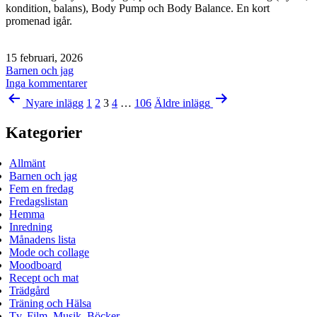
kondition, balans), Body Pump och Body Balance. En kort
promenad igår.
Publicerat
15 februari, 2026
den
Kategoriserat
Barnen och jag
som
till
Inga kommentarer
Sidnumrering
Söndag
Nyare
inlägg
1
2
3
4
…
106
Äldre
inlägg
/
för
is
Kategorier
inlägg
/
tulpaner
och
Allmänt
semlor
Barnen och jag
Fem en fredag
Fredagslistan
Hemma
Inredning
Månadens lista
Mode och collage
Moodboard
Recept och mat
Trädgård
Träning och Hälsa
Tv, Film, Musik, Böcker