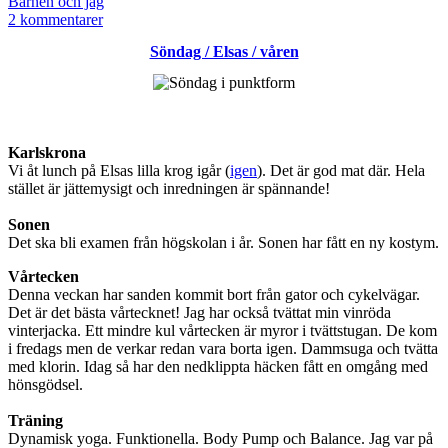
den
Kategoriserat
Barnen och jag
som
till
2 kommentarer
Mars
Söndag / Elsas / våren
–
månaden
i
bilder
Karlskrona
Vi åt lunch på Elsas lilla krog igår (
igen
). Det är god mat där. Hela
stället är jättemysigt och inredningen är spännande!
Sonen
Det ska bli examen från högskolan i år. Sonen har fått en ny kostym.
Vårtecken
Denna veckan har sanden kommit bort från gator och cykelvägar.
Det är det bästa vårtecknet! Jag har också tvättat min vinröda
vinterjacka. Ett mindre kul vårtecken är myror i tvättstugan. De kom
i fredags men de verkar redan vara borta igen. Dammsuga och tvätta
med klorin. Idag så har den nedklippta häcken fått en omgång med
hönsgödsel.
Träning
Dynamisk yoga. Funktionella. Body Pump och Balance. Jag var på