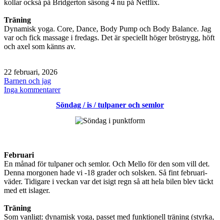
kollar också på Bridgerton säsong 4 nu på Netflix.
Träning
Dynamisk yoga. Core, Dance, Body Pump och Body Balance. Jag
var och fick massage i fredags. Det är speciellt höger bröstrygg, höft
och axel som känns av.
Publicerat
22 februari, 2026
den
Kategoriserat
Barnen och jag
som
till
Inga kommentarer
Söndag
Söndag / is / tulpaner och semlor
/
istappar
skare
/
High
Potential
Februari
En månad för tulpaner och semlor. Och Mello för den som vill det.
Denna morgonen hade vi -18 grader och solsken. Så fint februari-
väder. Tidigare i veckan var det isigt regn så att hela bilen blev täckt
med ett islager.
Träning
Som vanligt: dynamisk yoga, passet med funktionell träning (styrka,