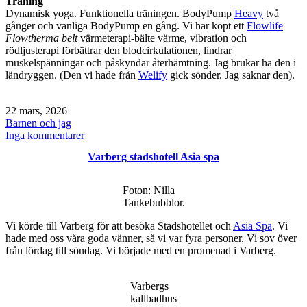
Träning
Dynamisk yoga. Funktionella träningen. BodyPump
Heavy
två
gånger och vanliga BodyPump en gång. Vi har köpt ett
Flowlife
Flowtherma belt
värmeterapi-bälte värme, vibration och
rödljusterapi förbättrar den blodcirkulationen, lindrar
muskelspänningar och påskyndar återhämtning. Jag brukar ha den i
ländryggen. (Den vi hade från
Welify
gick sönder. Jag saknar den).
Publicerat
22 mars, 2026
den
Kategoriserat
Barnen och jag
som
till
Inga kommentarer
Söndag
Varberg stadshotell Asia spa
/
laddbox
/
Foton: Nilla
bälte
Tankebubblor.
Vi körde till Varberg för att besöka Stadshotellet och
Asia Spa
. Vi
hade med oss våra goda vänner, så vi var fyra personer. Vi sov över
från lördag till söndag. Vi började med en promenad i Varberg.
Varbergs
kallbadhus