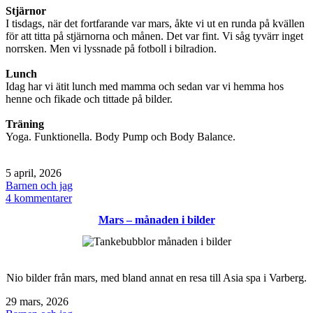
Stjärnor
I tisdags, när det fortfarande var mars, åkte vi ut en runda på kvällen
för att titta på stjärnorna och månen. Det var fint. Vi såg tyvärr inget
norrsken. Men vi lyssnade på fotboll i bilradion.
Lunch
Idag har vi ätit lunch med mamma och sedan var vi hemma hos
henne och fikade och tittade på bilder.
Träning
Yoga. Funktionella. Body Pump och Body Balance.
Publicerat
5 april, 2026
den
Kategoriserat
Barnen och jag
som
till
4 kommentarer
Söndag
Mars – månaden i bilder
/
Påsken
/
måla
ägg
Nio bilder från mars, med bland annat en resa till Asia spa i Varberg.
Publicerat
29 mars, 2026