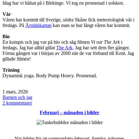
Idag har vi hälsat på i Blekinge. Vi tog en promenad i solsken.
Vår
Våren har kommit till Sverige, södra Skåne fick meteorologisk vår i
fredags. På
Årstidskartan
kan man se hur långt våren har kommit.
Bio
En kompis och jag var på bio och såg filmen
Vi var The Ark
i
fredags. Jag har alltid gillat
The Ark
. Jag har sett dem fler gånger.
Första gången var i början av 2000 när de var förband till Kent. Jag
gillade filmen!
Träning
Dynamisk yoga. Body Pump Heavy. Promenad.
Publicerat
1 mars, 2026
den
Kategoriserat
Barnen och jag
som
till
2 kommentarer
Söndag
Februari – månaden i bilder
/
snart
vår
/
bio
Nio bilder för att sammanfatta februari. Semlor, tulpaner,