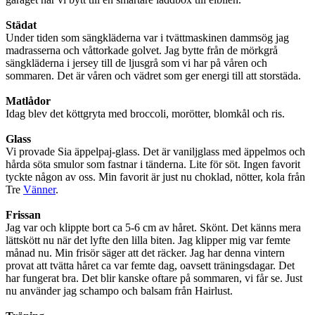
Städat
Under tiden som sängkläderna var i tvättmaskinen dammsög jag
madrasserna och våttorkade golvet. Jag bytte från de mörkgrå
sängkläderna i jersey till de ljusgrå som vi har på våren och
sommaren. Det är våren och vädret som ger energi till att storstäda.
Matlådor
Idag blev det köttgryta med broccoli, morötter, blomkål och ris.
Glass
Vi provade Sia äppelpaj-glass. Det är vaniljglass med äppelmos och
hårda söta smulor som fastnar i tänderna. Lite för söt. Ingen favorit
tyckte någon av oss. Min favorit är just nu choklad, nötter, kola från
Tre
Vänner
.
Frissan
Jag var och klippte bort ca 5-6 cm av håret. Skönt. Det känns mera
lättskött nu när det lyfte den lilla biten. Jag klipper mig var femte
månad nu. Min frisör säger att det räcker. Jag har denna vintern
provat att tvätta håret ca var femte dag, oavsett träningsdagar. Det
har fungerat bra. Det blir kanske oftare på sommaren, vi får se. Just
nu använder jag schampo och balsam från Hairlust.