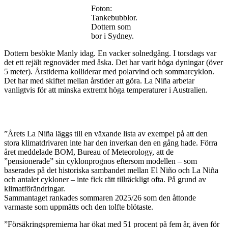
/
Foton:
våren
Tankebubblor.
Dottern som
bor i Sydney.
Dottern besökte Manly idag. En vacker solnedgång. I torsdags var
det ett rejält regnoväder med åska. Det har varit höga dyningar (över
5 meter). Årstiderna kolliderar med polarvind och sommarcyklon.
Det har med skiftet mellan årstider att göra. La Niña arbetar
vanligtvis för att minska extremt höga temperaturer i Australien.
”Årets La Niña läggs till en växande lista av exempel på att den
stora klimatdrivaren inte har den inverkan den en gång hade. Förra
året meddelade BOM, Bureau of Meteorology, att de
”pensionerade” sin cyklonprognos eftersom modellen – som
baserades på det historiska sambandet mellan El Niño och La Niña
och antalet cykloner – inte fick rätt tillräckligt ofta. På grund av
klimatförändringar.
Sammantaget rankades sommaren 2025/26 som den åttonde
varmaste som uppmätts och den tolfte blötaste.
”Försäkringspremierna har ökat med 51 procent på fem år, även för