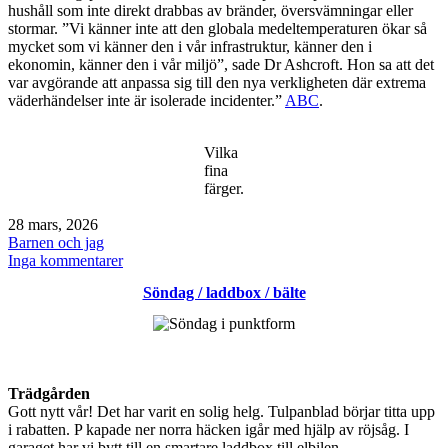
hushåll som inte direkt drabbas av bränder, översvämningar eller
stormar. ”Vi känner inte att den globala medeltemperaturen ökar så
mycket som vi känner den i vår infrastruktur, känner den i
ekonomin, känner den i vår miljö”, sade Dr Ashcroft. Hon sa att det
var avgörande att anpassa sig till den nya verkligheten där extrema
väderhändelser inte är isolerade incidenter.”
ABC
.
Vilka
fina
färger.
Publicerat
28 mars, 2026
den
Kategoriserat
Barnen och jag
som
till
Inga kommentarer
Sydney
Söndag / laddbox / bälte
/
Manly
solnedgång
/
väder
Trädgården
Gott nytt vår! Det har varit en solig helg. Tulpanblad börjar titta upp
i rabatten. P kapade ner norra häcken igår med hjälp av röjsåg. I
garaget har vi bytt till en smartare laddbox till elbilen.