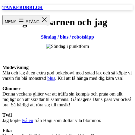
Hoppa
TANKEBUBBLOR
till
innehåll
Kategori:
Barnen och jag
MENY
STÄNG
Söndag / blus / robotsläpp
Modevisning
Mia och jag åt en extra god pokebowl med sotad lax och så köpte vi
varsin fin blå-mönstrad
blus
. Kul att få hänga med dig kära vän!
Glimmer
Denna veckans glitter var att träffa sin kompis och prata om allt
möjligt och att skrattar tillsammans! Gårdagens Dans-pass var också
bra. Så härligt att röra sig till musik!
Tvål
Jag köpte
tvålen
från Hagi som doftar vita blommor.
Fika