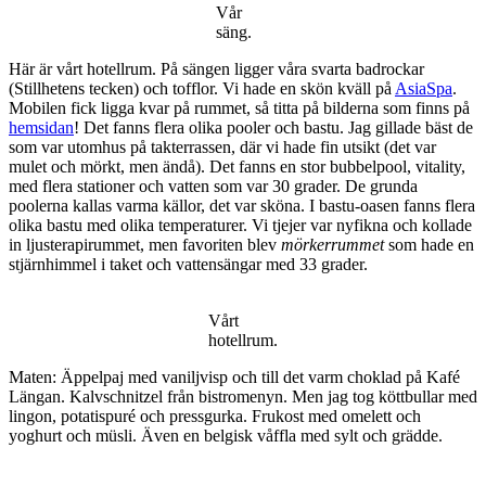
Vår
säng.
Här är vårt hotellrum. På sängen ligger våra svarta badrockar
(Stillhetens tecken) och tofflor. Vi hade en skön kväll på
AsiaSpa
.
Mobilen fick ligga kvar på rummet, så titta på bilderna som finns på
hemsidan
! Det fanns flera olika pooler och bastu. Jag gillade bäst de
som var utomhus på takterrassen, där vi hade fin utsikt (det var
mulet och mörkt, men ändå). Det fanns en stor bubbelpool, vitality,
med flera stationer och vatten som var 30 grader. De grunda
poolerna kallas varma källor, det var sköna. I bastu-oasen fanns flera
olika bastu med olika temperaturer. Vi tjejer var nyfikna och kollade
in ljusterapirummet, men favoriten blev
mörkerrummet
som hade en
stjärnhimmel i taket och vattensängar med 33 grader.
Vårt
hotellrum.
Maten: Äppelpaj med vaniljvisp och till det varm choklad på Kafé
Längan. Kalvschnitzel från bistromenyn. Men jag tog köttbullar med
lingon, potatispuré och pressgurka. Frukost med omelett och
yoghurt och müsli. Även en belgisk våffla med sylt och grädde.