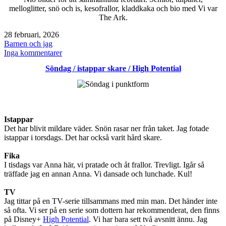
The
melloglitter, snö och is, kesofrallor, kladdkaka och bio med Vi var
Ark
The Ark.
Publicerat
28 februari, 2026
den
Kategoriserat
Barnen och jag
som
till
Inga kommentarer
Februari
Söndag / istappar skare / High Potential
–
månaden
i
bilder
Istappar
Det har blivit mildare väder. Snön rasar ner från taket. Jag fotade
istappar i torsdags. Det har också varit hård skare.
Fika
I tisdags var Anna här, vi pratade och åt frallor. Trevligt. Igår så
träffade jag en annan Anna. Vi dansade och lunchade. Kul!
TV
Jag tittar på en TV-serie tillsammans med min man. Det händer inte
så ofta. Vi ser på en serie som dottern har rekommenderat, den finns
på Disney+
High Potential
. Vi har bara sett två avsnitt ännu. Jag