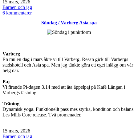
Publicerat
15 mars, 2026
den
Kategoriserat
Barnen och jag
som
till
6 kommentarer
Varberg
Söndag / Varberg Asia spa
stadshotell
Asia
spa
Varberg
En mulen dag i mars åkte vi till Varberg. Resan gick till Varbergs
stadshotell och Asia spa. Men jag tänkte göra ett eget inlägg om vår
helg där.
Paj
Vi firande Pi-dagen 3,14 med att äta äppelpaj på Kafé Längan i
Varbergs fästning.
Träning
Dynamisk yoga. Funktionellt pass mes styrka, kondition och balans.
Les Mills Core release. Två promenader.
Publicerat
15 mars, 2026
den
Kategoriserat
Barnen och jag