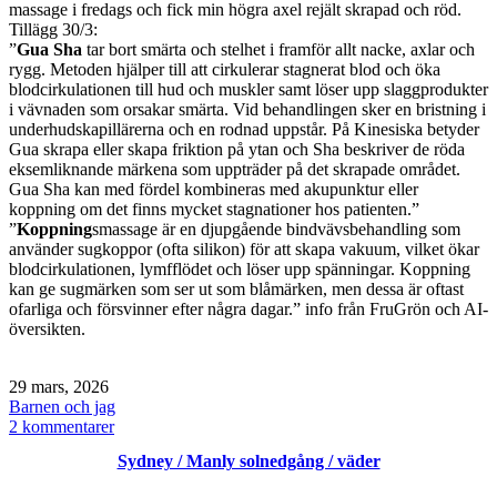
massage i fredags och fick min högra axel rejält skrapad och röd.
Tillägg 30/3:
”
Gua Sha
tar bort smärta och stelhet i framför allt nacke, axlar och
rygg. Metoden hjälper till att cirkulerar stagnerat blod och öka
blodcirkulationen till hud och muskler samt löser upp slaggprodukter
i vävnaden som orsakar smärta. Vid behandlingen sker en bristning i
underhudskapillärerna och en rodnad uppstår. På Kinesiska betyder
Gua skrapa eller skapa friktion på ytan och Sha beskriver de röda
eksemliknande märkena som uppträder på det skrapade området.
Gua Sha kan med fördel kombineras med akupunktur eller
koppning om det finns mycket stagnationer hos patienten.”
”
Koppning
smassage är en djupgående bindvävsbehandling som
använder sugkoppor (ofta silikon) för att skapa vakuum, vilket ökar
blodcirkulationen, lymfflödet och löser upp spänningar. Koppning
kan ge sugmärken som ser ut som blåmärken, men dessa är oftast
ofarliga och försvinner efter några dagar.” info från FruGrön och AI-
översikten.
Publicerat
29 mars, 2026
den
Kategoriserat
Barnen och jag
som
till
2 kommentarer
Söndag
Sydney / Manly solnedgång / väder
/
Elsas