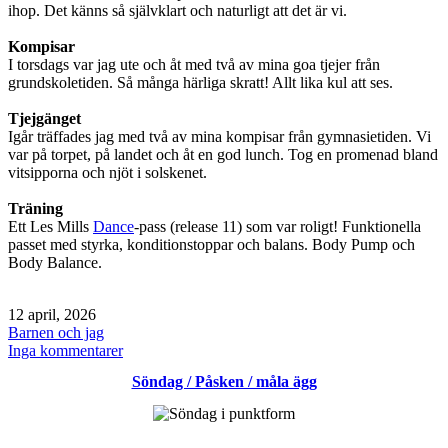
ihop. Det känns så självklart och naturligt att det är vi.
Kompisar
I torsdags var jag ute och åt med två av mina goa tjejer från
grundskoletiden. Så många härliga skratt! Allt lika kul att ses.
Tjejgänget
Igår träffades jag med två av mina kompisar från gymnasietiden. Vi
var på torpet, på landet och åt en god lunch. Tog en promenad bland
vitsipporna och njöt i solskenet.
Träning
Ett Les Mills
Dance
-pass (release 11) som var roligt! Funktionella
passet med styrka, konditionstoppar och balans. Body Pump och
Body Balance.
Publicerat
12 april, 2026
den
Kategoriserat
Barnen och jag
som
till
Inga kommentarer
Söndag
Söndag / Påsken / måla ägg
/
träff
med
tjejerna