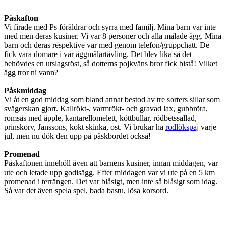
Påskafton
Vi firade med Ps föräldrar och syrra med familj. Mina barn var inte
med men deras kusiner. Vi var 8 personer och alla målade ägg. Mina
barn och deras respektive var med genom telefon/gruppchatt. De
fick vara domare i vår äggmålartävling. Det blev lika så det
behövdes en utslagsröst, så dotterns pojkväns bror fick bistå! Vilket
ägg tror ni vann?
Påskmiddag
Vi åt en god middag som bland annat bestod av tre sorters sillar som
svägerskan gjort. Kallrökt-, varmrökt- och gravad lax, gubbröra,
romsås med äpple, kantarellomelett, köttbullar, rödbetssallad,
prinskorv, Janssons, kokt skinka, ost. Vi brukar ha
rödlökspaj
varje
jul, men nu dök den upp på påskbordet också!
Promenad
Påskaftonen innehöll även att barnens kusiner, innan middagen, var
ute och letade upp godisägg. Efter middagen var vi ute på en 5 km
promenad i terrängen. Det var blåsigt, men inte så blåsigt som idag.
Så var det även spela spel, bada bastu, lösa korsord.