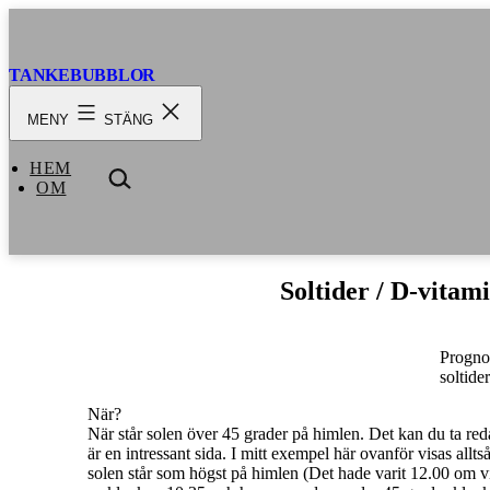
Hoppa
till
innehåll
TANKEBUBBLOR
MENY
STÄNG
HEM
SÖK
OM
…
Soltider / D-vitami
Progno
soltider
När?
När står solen över 45 grader på himlen. Det kan du ta red
är en intressant sida. I mitt exempel här ovanför visas al
solen står som högst på himlen (Det hade varit 12.00 om 