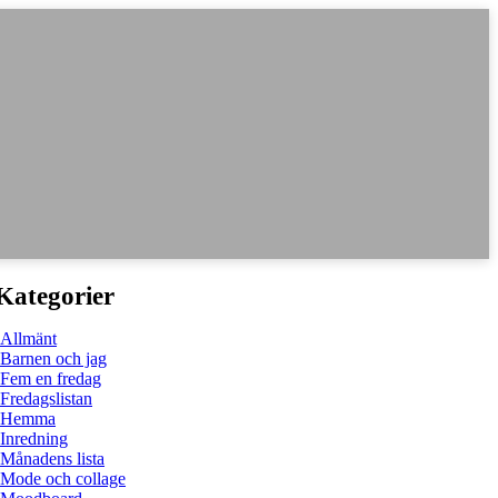
Kategorier
Allmänt
Barnen och jag
Fem en fredag
Fredagslistan
Hemma
Inredning
Månadens lista
Mode och collage