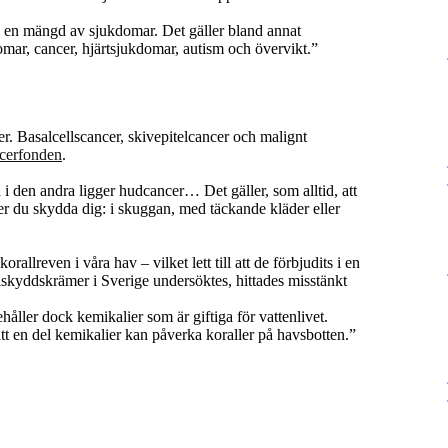
l i en mängd av sjukdomar. Det gäller bland annat
mar, cancer, hjärtsjukdomar, autism och övervikt.”
er. Basalcellscancer, skivepitelcancer och malignt
cerfonden
.
i den andra ligger hudcancer… Det gäller, som alltid, att
er du skydda dig: i skuggan, med täckande kläder eller
allreven i våra hav – vilket lett till att de förbjudits i en
lskyddskrämer i Sverige undersöktes, hittades misstänkt
ller dock kemikalier som är giftiga för vattenlivet.
tt en del kemikalier kan påverka koraller på havsbotten.”