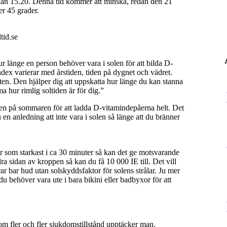
an 15.20. Denna tid kommer att minska, redan den 21
er 45 grader.
tid.se
 länge en person behöver vara i solen för att bilda D-
dex varierar med årstiden, tiden på dygnet och vädret.
ten. Den hjälper dig att uppskatta hur länge du kan stanna
a hur rimlig soltiden är för dig.”
agen på sommaren för att ladda D-vitamindepåerna helt. Det
u en anledning att inte vara i solen så länge att du bränner
r som starkast i ca 30 minuter så kan det ge motsvarande
 sidan av kroppen så kan du få 10 000 IE till. Det vill
ar bar hud utan solskyddsfaktor för solens strålar. Ju mer
u behöver vara ute i bara bikini eller badbyxor för att
kom fler och fler sjukdomstillstånd upptäcker man.