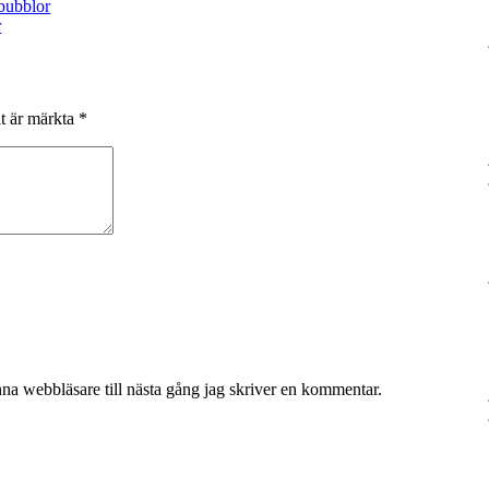
bubblor
r
lt är märkta
*
na webbläsare till nästa gång jag skriver en kommentar.