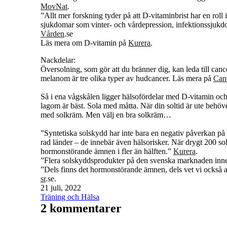
MovNat
.
”Allt mer forskning tyder på att D-vitaminbrist har en rol
sjukdomar som vinter- och vårdepression, infektionssjukdo
Vården
.se
Läs mera om D-vitamin på
Kurera
.
Nackdelar:
Översolning, som gör att du bränner dig, kan leda till canc
melanom är tre olika typer av hudcancer. Läs mera på
Can
Så i ena vågskålen ligger hälsofördelar med D-vitamin och 
lagom är bäst. Sola med måtta. När din soltid är ute behöv
med solkräm. Men välj en bra solkräm…
”Syntetiska solskydd har inte bara en negativ påverkan på kor
rad länder – de innebär även hälsorisker. När drygt 200 so
hormonstörande ämnen i fler än hälften.”
Kurera
.
”Flera solskyddsprodukter på den svenska marknaden innehå
”Dels finns det hormonstörande ämnen, dels vet vi också a
sr
.se.
Publicerat
21 juli, 2022
den
Kategoriserat
Träning och Hälsa
som
2 kommentarer