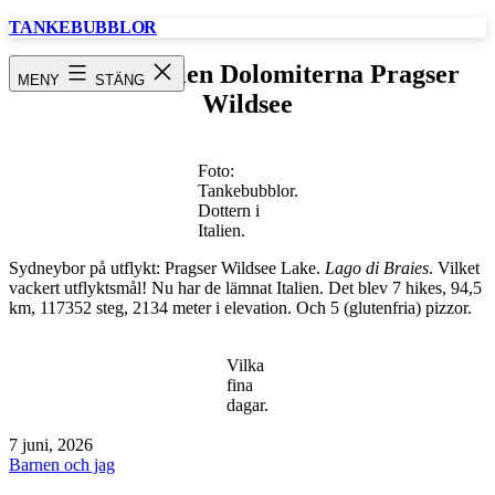
Hoppa
TANKEBUBBLOR
till
innehåll
Sydney / Italien Dolomiterna Pragser
MENY
STÄNG
Wildsee
Foto:
Tankebubblor.
Dottern i
Italien.
Sydneybor på utflykt: Pragser Wildsee Lake.
Lago di Braies
. Vilket
vackert utflyktsmål! Nu har de lämnat Italien. Det blev 7 hikes, 94,5
km, 117352 steg, 2134 meter i elevation. Och 5 (glutenfria) pizzor.
Vilka
fina
dagar.
Publicerat
7 juni, 2026
den
Kategoriserat
Barnen och jag
som