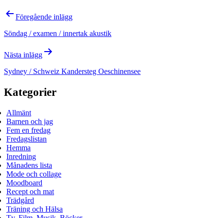
Inläggsnavigering
Föregående inlägg
Söndag / examen / innertak akustik
Nästa inlägg
Sydney / Schweiz Kandersteg Oeschinensee
Kategorier
Allmänt
Barnen och jag
Fem en fredag
Fredagslistan
Hemma
Inredning
Månadens lista
Mode och collage
Moodboard
Recept och mat
Trädgård
Träning och Hälsa
Tv, Film, Musik, Böcker