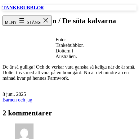
Hoppa
TANKEBUBBLOR
till
innehåll
Australien / De söta kalvarna
MENY
STÄNG
Foto:
Tankebubblor.
Dottern i
Australien.
De är så gulliga! Och de verkar vara ganska så keliga när de är små.
Dotter trivs med att vara på en bondgård. Nu är det mindre än en
månad kvar på hennes Farmwork.
Publicerat
8 juni, 2025
den
Kategoriserat
Barnen och jag
som
2 kommentarer